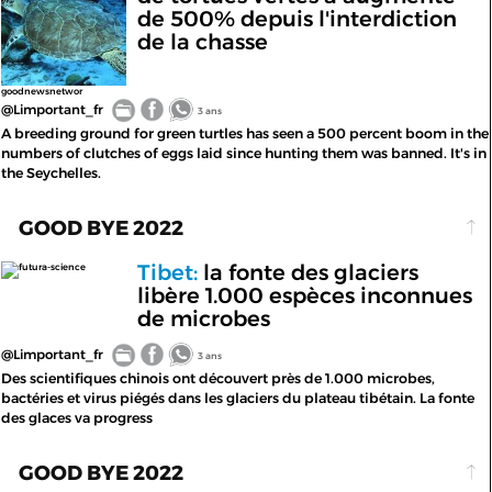
de 500% depuis l'interdiction
de la chasse
goodnewsnetwor
@Limportant_fr
3 ans
A breeding ground for green turtles has seen a 500 percent boom in the
numbers of clutches of eggs laid since hunting them was banned. It's in
the Seychelles.
GOOD BYE 2022
Tibet:
la fonte des glaciers
futura-science
libère 1.000 espèces inconnues
de microbes
@Limportant_fr
3 ans
Des scientifiques chinois ont découvert près de 1.000 microbes,
bactéries et virus piégés dans les glaciers du plateau tibétain. La fonte
des glaces va progress
GOOD BYE 2022