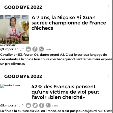
GOOD BYE 2022
A 7 ans, la Niçoise Yi Xuan
sacrée championne de France
d'échecs
nicematin.com
@Limportant_fr
3 ans
Cavalier en E3, fou en G4, dame prend A2. C’est le curieux langage de
ces enfants à la fin de leur cours d’échecs quand l’entraîneur leur expose
un problème au
GOOD BYE 2022
42% des Français pensent
terrafemina.co
qu'une victime de viol peut
l'avoir «bien cherché»
@Limportant_fr
3 ans
La fin de la culture du viol en France, ce n'est pas pour aujourd'hui. C'est