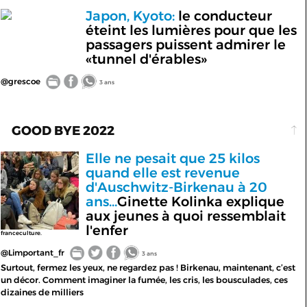
Japon, Kyoto:
le conducteur
éteint les lumières pour que les
passagers puissent admirer le
«tunnel d'érables»
@grescoe
3 ans
GOOD BYE 2022
Elle ne pesait que 25 kilos
quand elle est revenue
d'Auschwitz-Birkenau à 20
ans...
Ginette Kolinka explique
aux jeunes à quoi ressemblait
l'enfer
franceculture.
@Limportant_fr
3 ans
Surtout, fermez les yeux, ne regardez pas ! Birkenau, maintenant, c’est
un décor. Comment imaginer la fumée, les cris, les bousculades, ces
dizaines de milliers