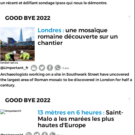
un récent et édifiant sondage Ipsos qui nous le démontre.
GOOD BYE 2022
Londres :
une mosaïque
romaine découverte sur un
chantier
london-se1.co.
@Limportant_fr
3 ans
Archaeologists working on a site in Southwark Street have uncovered
the largest area of Roman mosaic to be discovered in London for half a
century.
GOOD BYE 2022
13 mètres en 6 heures :
Saint-
limportant.fr
Malo a les marées les plus
hautes d'Europe
@sciencegirl