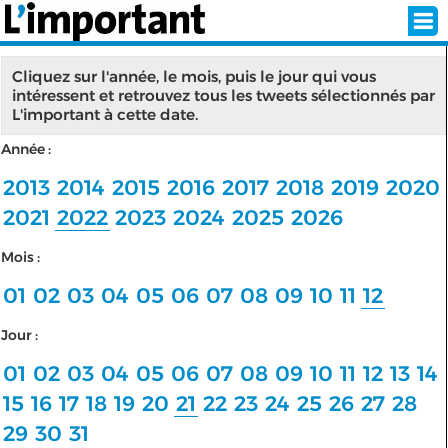
Cliquez sur l'année, le mois, puis le jour qui vous
intéressent et retrouvez tous les tweets sélectionnés par
L'important à cette date.
INSCRIPTION
CONNEXION
Année :
SÉLECTION DE L'ÉTÉ
2013
2014
2015
2016
2017
2018
2019
2020
2021
2022
2023
2024
2025
2026
Mois :
SUR L'ÉCRAN D'ACCUEIL
01
02
03
04
05
06
07
08
09
10
11
12
ABONNEZ-VOUS À LA NEWSLETTER!
Jour :
SUIVEZ NOUS:
01
02
03
04
05
06
07
08
09
10
11
12
13
14
15
16
17
18
19
20
21
22
23
24
25
26
27
28
< RETOUR À L'ACCUEIL
29
30
31