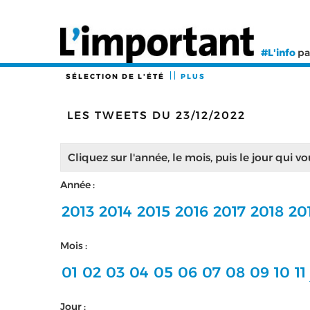
#L'info
pa
SÉLECTION DE L'ÉTÉ
PLUS
LES TWEETS DU 23/12/2022
Cliquez sur l'année, le mois, puis le jour qui v
Année :
2013
2014
2015
2016
2017
2018
20
Mois :
01
02
03
04
05
06
07
08
09
10
11
Jour :