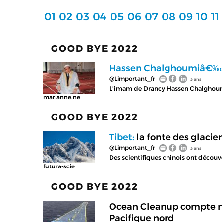
01
02
03
04
05
06
07
08
09
10
11
GOOD BYE 2022
Hassen Chalghoumiâ€‰
@Limportant_fr
3 ans
L'imam de Drancy Hassen Chalghoumi so
marianne.ne
GOOD BYE 2022
Tibet:
la fonte des glacie
@Limportant_fr
3 ans
Des scientifiques chinois ont découve
futura-scie
GOOD BYE 2022
Ocean Cleanup compte net
Pacifique nord