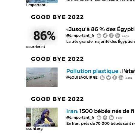
limportant.
GOOD BYE 2022
«Jusqu'à 86 % des Égypti
@Limportant_fr
3 ans
La très grande majorité des Égyptienn
courrierint
GOOD BYE 2022
Pollution plastique :
l'éta
@LOUISAGUIRRE
3 ans
GOOD BYE 2022
Iran:
1500 bébés nés de fi
@Limportant_fr
3 ans
En Iran, près de 70 000 bébés sont n
csdhi.org