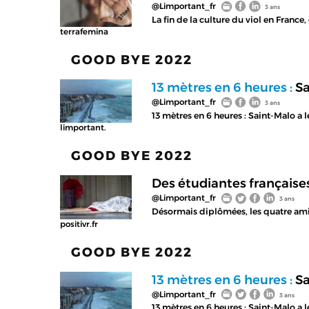
@Limportant_fr
3 ans
La fin de la culture du viol en Franc
terrafemina
GOOD BYE 2022
13 mètres en 6 heures :
Sa
@Limportant_fr
3 ans
13 mètres en 6 heures : Saint-Malo a
limportant.
GOOD BYE 2022
Des étudiantes française
@Limportant_fr
3 ans
Désormais diplômées, les quatre amie
positivr.fr
GOOD BYE 2022
13 mètres en 6 heures :
Sa
@Limportant_fr
3 ans
13 mètres en 6 heures : Saint-Malo a