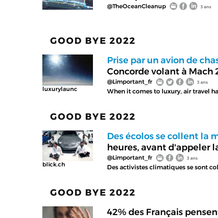
@TheOceanCleanup
3 ans
GOOD BYE 2022
Prise par un avion de cha
Concorde volant à Mach 
@Limportant_fr
3 ans
luxurylaunc
When it comes to luxury, air travel 
GOOD BYE 2022
Des écolos se collent la
heures, avant d'appeler l
@Limportant_fr
3 ans
blick.ch
Des activistes climatiques se sont co
GOOD BYE 2022
42% des Français pensent 