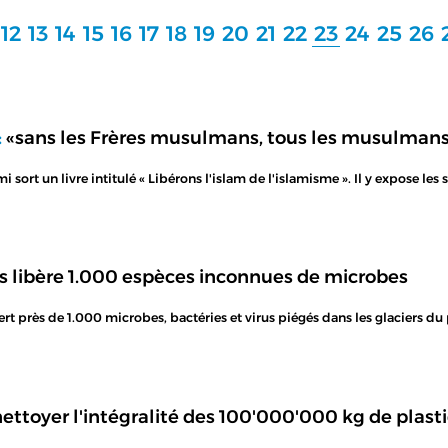
12
13
14
15
16
17
18
19
20
21
22
23
24
25
26
:
«sans les Frères musulmans, tous les musulmans 
rt un livre intitulé « Libérons l'islam de l'islamisme ». Il y expose les 
rs libère 1.000 espèces inconnues de microbes
rt près de 1.000 microbes, bactéries et virus piégés dans les glaciers du 
toyer l'intégralité des 100'000'000 kg de plast