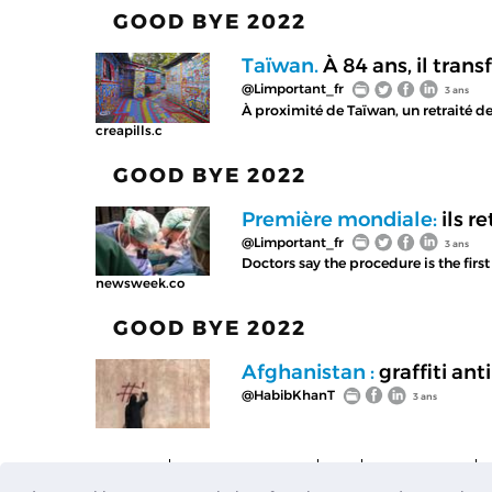
GOOD BYE 2022
Taïwan.
À 84 ans, il trans
@Limportant_fr
3 ans
À proximité de Taïwan, un retraité de 
creapills.c
GOOD BYE 2022
Première mondiale:
ils r
@Limportant_fr
3 ans
Doctors say the procedure is the firs
newsweek.co
GOOD BYE 2022
Afghanistan :
graffiti ant
@HabibKhanT
3 ans
CONTACT
MENTIONS LÉGALES
CGU
L
'
IMPORTANTE