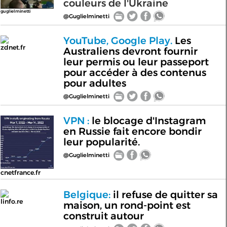
couleurs de l'Ukraine
guglielminetti
@Guglielminetti
YouTube, Google Play.
Les
zdnet.fr
Australiens devront fournir
leur permis ou leur passeport
pour accéder à des contenus
pour adultes
@Guglielminetti
VPN :
le blocage d'Instagram
en Russie fait encore bondir
leur popularité.
@Guglielminetti
cnetfrance.fr
Belgique:
il refuse de quitter sa
linfo.re
maison, un rond-point est
construit autour