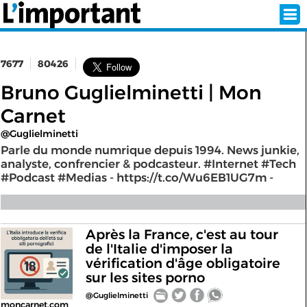
7677
80426
INSCRIPTION
CONNEXION
Bruno Guglielminetti | Mon
Carnet
SÉLECTION DE L'ÉTÉ
@Guglielminetti
Parle du monde numrique depuis 1994. News junkie,
analyste, confrencier & podcasteur. #Internet #Tech
#Podcast #Medias - https://t.co/Wu6EB1UG7m -
SUR L'ÉCRAN D'ACCUEIL
ABONNEZ-VOUS À LA NEWSLETTER!
Après la France, c'est au tour
SUIVEZ NOUS:
de l'Italie d'imposer la
vérification d'âge obligatoire
< RETOUR À L'ACCUEIL
sur les sites porno
@Guglielminetti
moncarnet.com