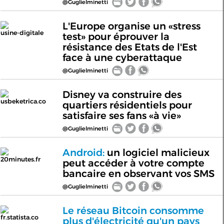
@Guglielminetti
L'Europe organise un «stress
usine-digitale
test» pour éprouver la
résistance des Etats de l'Est
face à une cyberattaque
@Guglielminetti
Disney va construire des
usbeketrica.co
quartiers résidentiels pour
satisfaire ses fans «à vie»
@Guglielminetti
Android:
un logiciel malicieux
20minutes.fr
peut accéder à votre compte
bancaire en observant vos SMS
@Guglielminetti
Le réseau Bitcoin consomme
fr.statista.co
plus d'électricité qu'un pays