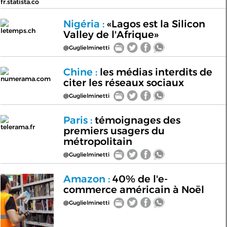
fr.statista.co
Nigéria :
«Lagos est la Silicon
letemps.ch
Valley de l'Afrique»
@Guglielminetti
Chine :
les médias interdits de
numerama.com
citer les réseaux sociaux
@Guglielminetti
Paris :
témoignages des
telerama.fr
premiers usagers du
métropolitain
@Guglielminetti
Amazon :
40% de l'e-
commerce américain à Noël
@Guglielminetti