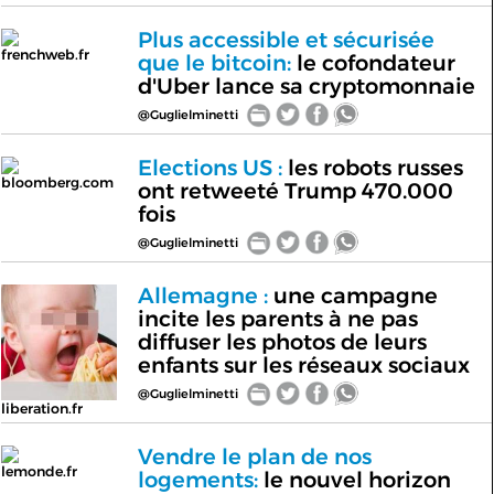
Plus accessible et sécurisée
frenchweb.fr
que le bitcoin:
le cofondateur
d'Uber lance sa cryptomonnaie
@Guglielminetti
Elections US :
les robots russes
bloomberg.com
ont retweeté Trump 470.000
fois
@Guglielminetti
Allemagne :
une campagne
incite les parents à ne pas
diffuser les photos de leurs
enfants sur les réseaux sociaux
@Guglielminetti
liberation.fr
Vendre le plan de nos
lemonde.fr
logements:
le nouvel horizon