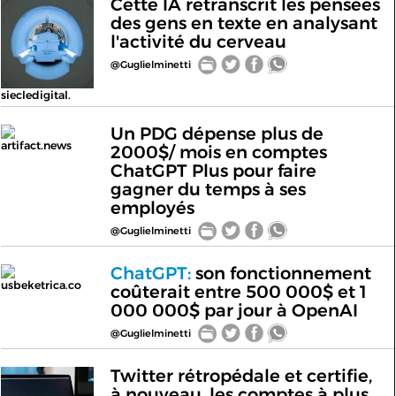
Cette IA retranscrit les pensées
des gens en texte en analysant
l'activité du cerveau
@Guglielminetti
siecledigital.
Un PDG dépense plus de
artifact.news
2000$/ mois en comptes
ChatGPT Plus pour faire
gagner du temps à ses
employés
@Guglielminetti
ChatGPT:
son fonctionnement
usbeketrica.co
coûterait entre 500 000$ et 1
000 000$ par jour à OpenAI
@Guglielminetti
Twitter rétropédale et certifie,
à nouveau, les comptes à plus