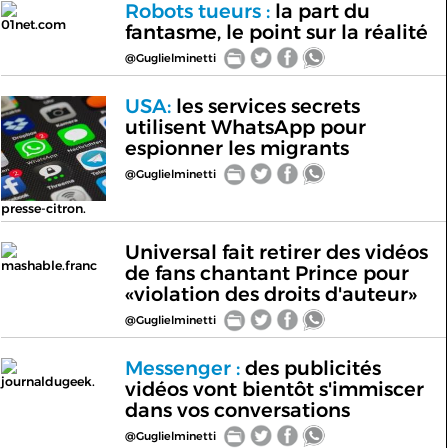
Robots tueurs :
la part du
01net.com
fantasme, le point sur la réalité
@Guglielminetti
USA:
les services secrets
utilisent WhatsApp pour
espionner les migrants
@Guglielminetti
presse-citron.
Universal fait retirer des vidéos
mashable.franc
de fans chantant Prince pour
«violation des droits d'auteur»
@Guglielminetti
Messenger :
des publicités
journaldugeek.
vidéos vont bientôt s'immiscer
dans vos conversations
@Guglielminetti