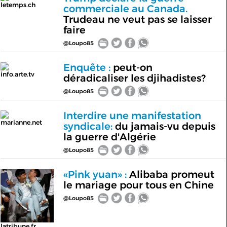
letemps.ch
commerciale au Canada.
Trudeau ne veut pas se laisser
faire
@Loupo85
Enquête :
peut-on
info.arte.tv
déradicaliser les djihadistes?
@Loupo85
Interdire une manifestation
marianne.net
syndicale:
du jamais-vu depuis
la guerre d'Algérie
@Loupo85
«Pink yuan» :
Alibaba promeut
le mariage pour tous en Chine
@Loupo85
latribune.fr