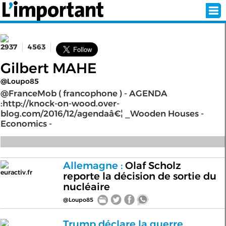
2937
4563
INSCRIPTION
CONNEXION
Gilbert MAHE
@Loupo85
SÉLECTION DE L'ÉTÉ
@FranceMob ( francophone ) - AGENDA
:http://knock-on-wood.over-
blog.com/2016/12/agendaâ€¦ _Wooden Houses -
Economics -
SUR L'ÉCRAN D'ACCUEIL
ABONNEZ-VOUS À LA NEWSLETTER!
Allemagne :
Olaf Scholz
euractiv.fr
reporte la décision de sortie du
SUIVEZ NOUS:
nucléaire
@Loupo85
< RETOUR À L'ACCUEIL
Trump déclare la guerre