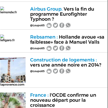
Airbus Group.
Vers la fin du
lemonde.fr
programme Eurofighter
Typhoon ?
@Loupo85
Rebsamen :
Hollande avoue «sa
lefigaro.fr
faiblesse» face à Manuel Valls
@Loupo85
Construction de logements :
vers une année noire en 2014?
@Loupo85
laprovence.com
Les cookies permettent le
bon fonctionnement de votre
France :
l'OCDE confirme un
inscription/connexion à
nouveau départ pour la
Ok
L’important.fr et d’établir des
croissance