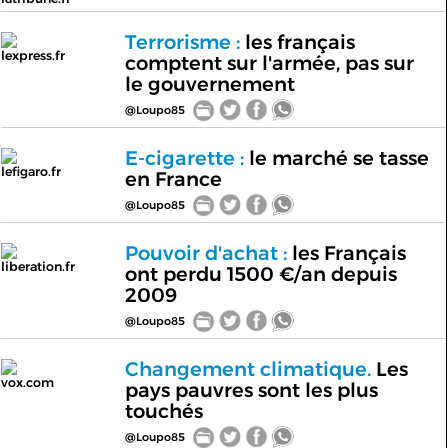
Terrorisme :
les français
lexpress.fr
comptent sur l'armée, pas sur
le gouvernement
@Loupo85
E-cigarette :
le marché se tasse
lefigaro.fr
en France
@Loupo85
Pouvoir d'achat :
les Français
liberation.fr
ont perdu 1500 €/an depuis
2009
@Loupo85
Changement climatique.
Les
vox.com
pays pauvres sont les plus
touchés
@Loupo85