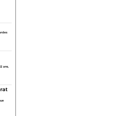
urdes
12 ans,
rat
nue