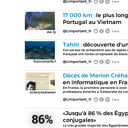
@Limportant_fr
3 ans
17 000 km :
le plus long
Portugal au Vietnam
@Limportant_fr
3 ans
ow.ly
Tahiti :
découverte d'un
Ces coraux ne présentent pas de signes d
française ont connu un épisode de blan
francetvinfo.f
@Limportant_fr
3 ans
Décès de Marion Créha
en informatique en Fr
En France, la première personne à avoi
professeure émérite à l'Université de Lo
sciencesetaven
@Limportant_fr
3 ans
«Jusqu'à 86 % des Égyp
conjugales»
La très grande majorité des Égyptiennes 