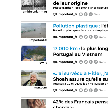
de leur origine
Photographer Rose-Lynn Fisher captures t
smithsonianmag
@Limportant_fr
3 ans
Pollution plastique :
l'é
Pollution plastique : l'état catastroph
@Limportant_fr
3 ans
limportant.fr
17 000 km :
le plus long
Portugal au Vietnam
@Limportant_fr
3 ans
ow.ly
«J'ai survécu à Hitler, j
Shoah assure qu'elle su
Anastasia Gulej, 96, called the Russian pr
msn.com
@Limportant_fr
3 ans
42% des Français pensen
cherché»