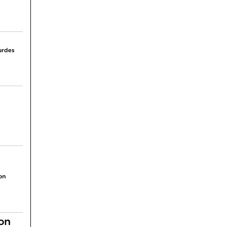
urdes
on
ion