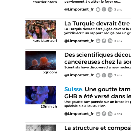
parviennent à quitter le foyer ou...
courrierintern
@Limportant_fr
3 ans
La Turquie devrait être
La Turquie devrait être jugée devant la 
yézidis écrit un rapport rédigé par un 
kurdistan-au-f
@Limportant_fr
3 ans
Des scientifiques déco
cancéreuses chez la so
Scientists have discovered a new molecu
bgr.com
@Limportant_fr
3 ans
Suisse.
Une goutte tamp
GHB a été versé dans le
Une goutte tamponnée sur un bracelet pe
spéciale a eu lieu au Flon.
20min.ch
@Limportant_fr
3 ans
La structure et compos