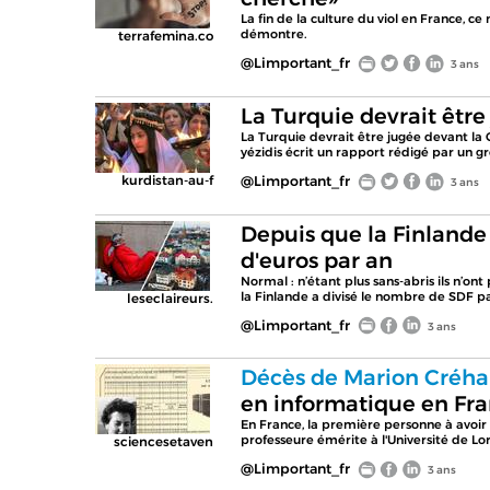
La fin de la culture du viol en France, ce
démontre.
terrafemina.co
@Limportant_fr
3 ans
La Turquie devrait être
La Turquie devrait être jugée devant la 
yézidis écrit un rapport rédigé par un 
kurdistan-au-f
@Limportant_fr
3 ans
Depuis que la Finlande 
d'euros par an
Normal : n’étant plus sans-abris ils n’on
la Finlande a divisé le nombre de SDF par
leseclaireurs.
@Limportant_fr
3 ans
Décès de Marion Créha
en informatique en Fr
En France, la première personne à avoi
professeure émérite à l'Université de Lo
sciencesetaven
@Limportant_fr
3 ans