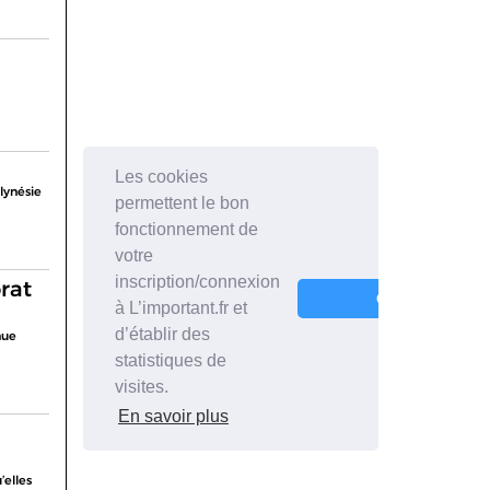
lynésie
rat
nue
’elles