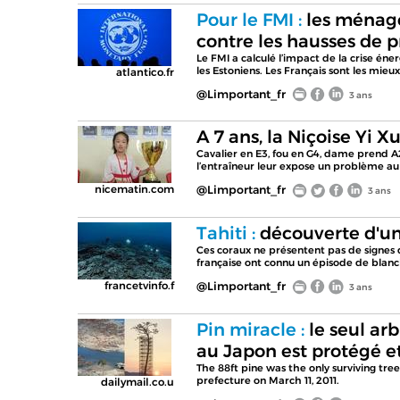
Pour le FMI :
les ménage
contre les hausses de p
Le FMI a calculé l’impact de la crise én
les Estoniens. Les Français sont les mieux
atlantico.fr
@Limportant_fr
3 ans
A 7 ans, la Niçoise Yi
Cavalier en E3, fou en G4, dame prend A2
l’entraîneur leur expose un problème au 
nicematin.com
@Limportant_fr
3 ans
Tahiti :
découverte d'un
Ces coraux ne présentent pas de signes d
française ont connu un épisode de blan
francetvinfo.f
@Limportant_fr
3 ans
Pin miracle :
le seul ar
au Japon est protégé e
The 88ft pine was the only surviving tre
prefecture on March 11, 2011.
dailymail.co.u