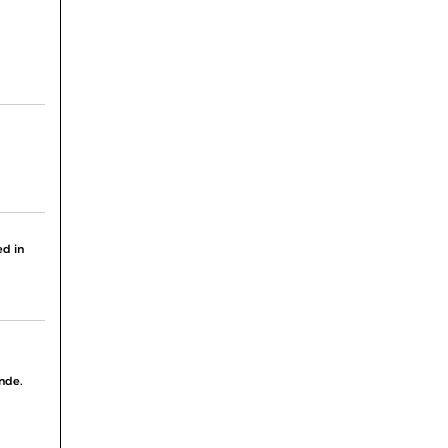
ed in
onde.