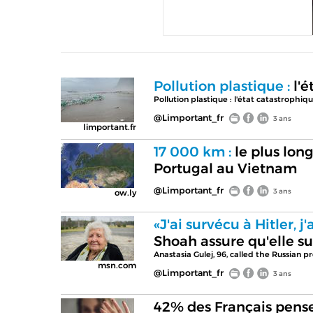
Pollution plastique :
l'é
Pollution plastique : l'état catastroph
@Limportant_fr
3 ans
limportant.fr
17 000 km :
le plus long
Portugal au Vietnam
@Limportant_fr
3 ans
ow.ly
«J'ai survécu à Hitler, j
Shoah assure qu'elle su
Anastasia Gulej, 96, called the Russian pr
msn.com
@Limportant_fr
3 ans
42% des Français pensen