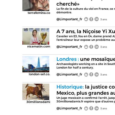
cherché»
La fin de la culture du viol en France, ce
démontre.
terrafemina.co
@Limportant_fr
3 ans
A 7 ans, la Niçoise Yi
Cavalier en E3, fou en G4, dame prend A2
l’entraîneur leur expose un problème au 
nicematin.com
@Limportant_fr
3 ans
Londres :
une mosaïque 
Archaeologists working on a site in Sou
London for half a century.
london-se1.co.
@Limportant_fr
3 ans
Historique:
la justice c
Mexico, plus grandes 
Un juge mexicain a confirmé l'arrêt, jus
30millionsdamis.fr espère que d'autres p
30millionsdami
@Limportant_fr
3 ans