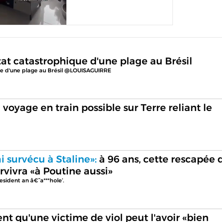
tat catastrophique d'une plage au Brésil
ique d'une plage au Brésil @LOUISAGUIRRE
 voyage en train possible sur Terre reliant le
'ai survécu à Staline»:
à 96 ans, cette rescapée d
rvivra «à Poutine aussi»
esident an â€˜a***hole’.
t qu'une victime de viol peut l'avoir «bien