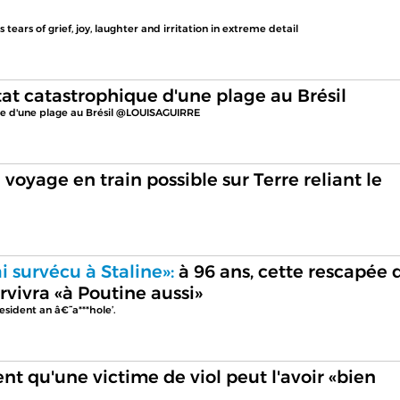
ears of grief, joy, laughter and irritation in extreme detail
tat catastrophique d'une plage au Brésil
ique d'une plage au Brésil @LOUISAGUIRRE
 voyage en train possible sur Terre reliant le
'ai survécu à Staline»:
à 96 ans, cette rescapée d
rvivra «à Poutine aussi»
esident an â€˜a***hole’.
t qu'une victime de viol peut l'avoir «bien