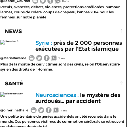
@Sophie_Gourion
11 ans
Reculs, avancées, débats, violences, protections améliorées, humour,
larmes, coups de colère, coups de chapeau, l'année 2014 pour les
femmes, sur notre planète
NEWS
Syrie :
près de 2 000 personnes
liberation.fr
exécutées par l'Etat islamique
@MariaBavarde
11 ans
Plus de la moitié de ces victimes sont des civils, selon l’Observatoire
syrien des droits de l’Homme.
SANTÉ
Neurosciences :
le mystère des
sciencesetaven
surdoués... par accident
@oliver_nathalie
11 ans
Une petite trentaine de génies accidentels ont été recensés dans le
monde. Ces personnes victimes de commotion cérébrale se retrouvent
soudainement dotés de tal