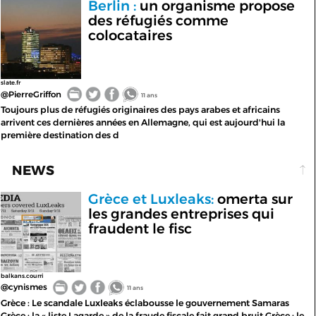
Berlin :
un organisme propose
des réfugiés comme
colocataires
slate.fr
@PierreGriffon
11 ans
Toujours plus de réfugiés originaires des pays arabes et africains
arrivent ces dernières années en Allemagne, qui est aujourd'hui la
première destination des d
NEWS
Grèce et Luxleaks:
omerta sur
les grandes entreprises qui
fraudent le fisc
balkans.courri
@cynismes
11 ans
Grèce : Le scandale Luxleaks éclabousse le gouvernement Samaras
Grèce : la « liste Lagarde » de la fraude fiscale fait grand bruit Grèce : le