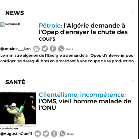
NEWS
Pétrole:
l'Algérie demande à
latribune.fr
l'Opep d'enrayer la chute des
cours
@antoine___brn
11 ans
Le ministre algérien de l'Energie a demandé à l'Opep d'intervenir pour
corriger les déséquilibres en procédant à une coupe de sa production.
SANTÉ
Clientélisme, incompétence:
l'OMS, vieil homme malade de
l'ONU
courrierintern
@AugustinGuefif
11 ans