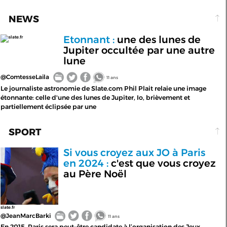
NEWS
Etonnant :
une des lunes de
slate.fr
Jupiter occultée par une autre
lune
@ComtesseLaila
11 ans
Le journaliste astronomie de Slate.com Phil Plait relaie une image
étonnante: celle d'une des lunes de Jupiter, Io, brièvement et
partiellement éclipsée par une
SPORT
Si vous croyez aux JO à Paris
en 2024 :
c'est que vous croyez
au Père Noël
slate.fr
@JeanMarcBarki
11 ans
En 2015, Paris sera peut-être candidate à l’organisation des Jeux