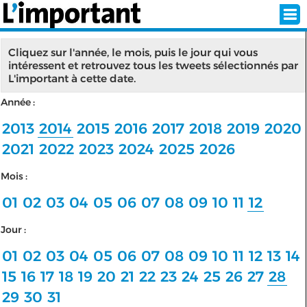
Cliquez sur l'année, le mois, puis le jour qui vous
intéressent et retrouvez tous les tweets sélectionnés par
L'important à cette date.
INSCRIPTION
CONNEXION
Année :
SÉLECTION DE L'ÉTÉ
2013
2014
2015
2016
2017
2018
2019
2020
2021
2022
2023
2024
2025
2026
Mois :
SUR L'ÉCRAN D'ACCUEIL
01
02
03
04
05
06
07
08
09
10
11
12
ABONNEZ-VOUS À LA NEWSLETTER!
Jour :
SUIVEZ NOUS:
01
02
03
04
05
06
07
08
09
10
11
12
13
14
15
16
17
18
19
20
21
22
23
24
25
26
27
28
< RETOUR À L'ACCUEIL
29
30
31