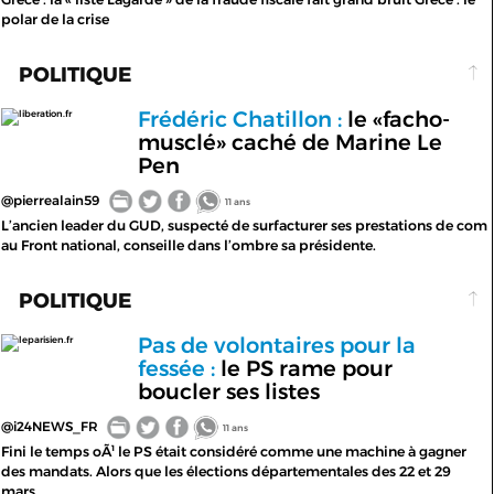
polar de la crise
POLITIQUE
Frédéric Chatillon :
le «facho-
liberation.fr
musclé» caché de Marine Le
Pen
@pierrealain59
11 ans
L’ancien leader du GUD, suspecté de surfacturer ses prestations de com
au Front national, conseille dans l’ombre sa présidente.
POLITIQUE
Pas de volontaires pour la
leparisien.fr
fessée :
le PS rame pour
boucler ses listes
@i24NEWS_FR
11 ans
Fini le temps oÃ¹ le PS était considéré comme une machine à gagner
des mandats. Alors que les élections départementales des 22 et 29
mars...