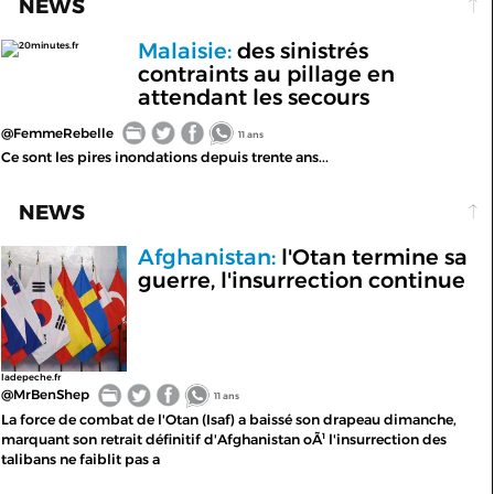
NEWS
Malaisie:
des sinistrés
20minutes.fr
contraints au pillage en
attendant les secours
@FemmeRebelle
11 ans
Ce sont les pires inondations depuis trente ans...
NEWS
Afghanistan:
l'Otan termine sa
guerre, l'insurrection continue
ladepeche.fr
@MrBenShep
11 ans
La force de combat de l'Otan (Isaf) a baissé son drapeau dimanche,
marquant son retrait définitif d'Afghanistan oÃ¹ l'insurrection des
talibans ne faiblit pas a