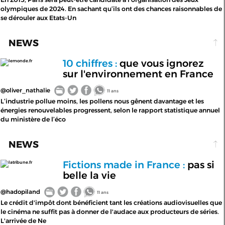
olympiques de 2024. En sachant qu’ils ont des chances raisonnables de
se dérouler aux Etats-Un
NEWS
10 chiffres :
que vous ignorez
lemonde.fr
sur l'environnement en France
@oliver_nathalie
11 ans
L’industrie pollue moins, les pollens nous gênent davantage et les
énergies renouvelables progressent, selon le rapport statistique annuel
du ministère de l’éco
NEWS
Fictions made in France :
pas si
latribune.fr
belle la vie
@hadopiland
11 ans
Le crédit d'impôt dont bénéficient tant les créations audiovisuelles que
le cinéma ne suffit pas à donner de l'audace aux producteurs de séries.
L'arrivée de Ne