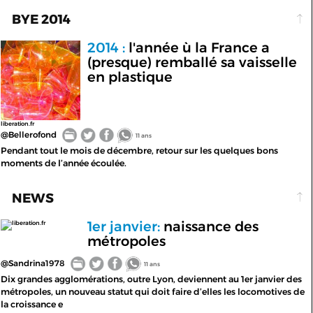
BYE 2014
2014 :
l'année ù la France a
(presque) remballé sa vaisselle
en plastique
liberation.fr
@Bellerofond
11 ans
Pendant tout le mois de décembre, retour sur les quelques bons
moments de l’année écoulée.
NEWS
1er janvier:
naissance des
liberation.fr
métropoles
@Sandrina1978
11 ans
Dix grandes agglomérations, outre Lyon, deviennent au 1er janvier des
métropoles, un nouveau statut qui doit faire d’elles les locomotives de
la croissance e