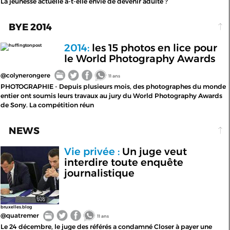
La jeunesse actuelle a-t-elle envie de devenir adulte ?
BYE 2014
2014:
les 15 photos en lice pour
huffingtonpost
le World Photography Awards
@colynerongere
11 ans
PHOTOGRAPHIE - Depuis plusieurs mois, des photographes du monde
entier ont soumis leurs travaux au jury du World Photography Awards
de Sony. La compétition réun
NEWS
Vie privée :
Un juge veut
interdire toute enquête
journalistique
bruxelles.blog
@quatremer
11 ans
Le 24 décembre, le juge des référés a condamné Closer à payer une