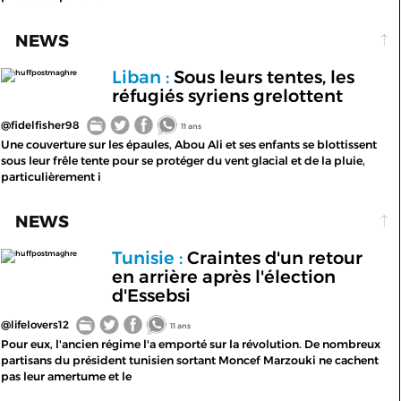
NEWS
Liban :
Sous leurs tentes, les
huffpostmaghre
réfugiés syriens grelottent
@fidelfisher98
11 ans
Une couverture sur les épaules, Abou Ali et ses enfants se blottissent
sous leur frêle tente pour se protéger du vent glacial et de la pluie,
particulièrement i
NEWS
Tunisie :
Craintes d'un retour
huffpostmaghre
en arrière après l'élection
d'Essebsi
@lifelovers12
11 ans
Pour eux, l'ancien régime l'a emporté sur la révolution. De nombreux
partisans du président tunisien sortant Moncef Marzouki ne cachent
pas leur amertume et le