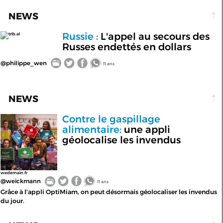
NEWS
Russie :
L'appel au secours des
trib.al
Russes endettés en dollars
@philippe_wen
11 ans
NEWS
Contre le gaspillage
alimentaire:
une appli
géolocalise les invendus
wedemain.fr
@weickmann
11 ans
Grâce à l'appli OptiMiam, on peut désormais géolocaliser les invendus
du jour.