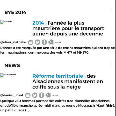
BYE 2014
2014 :
l'année la plus
slate.fr
meurtrière pour le transport
aérien depuis une décennie
@oliver_nathalie
11 ans
L'année a été marquée par une série de crashs meurtriers qui ont frappé
les imaginations, comme ceux des vols MH17 et MH370.
NEWS
Réforme territoriale :
des
clicanoo.re
Alsaciennes manifestent en
coiffe sous la neige
@daniel__baal
11 ans
Quelque 250 femmes portant des coiffes traditionnelles alsaciennes
ont défilé dimanche après-midi dans les rues de Muespach (Haut-Rhin),
un petit village (...)