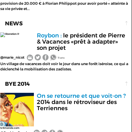
provision de 20.000 € à Florian Philippot pour avoir porté « atteinte à
sa vie privée et...
NEWS
Roybon :
le président de Pierre
liberation.fr
& Vacances «prêt à adapter»
son projet
@marie_nicot
11 ans
Un village de vacances doit voir le jour dans une forêt iséroise, ce qui a
déclenché la mobilisation des zadistes.
BYE 2014
On se retourne et que voit-on ?
2014 dans le rétroviseur des
Terriennes
tv5monde.com