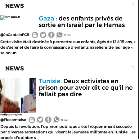
NEWS
Gaza :
des enfants privés de
lemonde.fr
sortie en Israël par le Hamas
@JoCaptainFCB
11 ans
Cette visite était destinée à permettre aux enfants, âgés de 12 à 15 ans, «
de s'aérer et de faire la connaissance d'enfants israéliens de leur âge »,
selon un
NEWS
Tunisie:
Deux activistes en
prison pour avoir dit ce qu'il ne
fallait pas dire
huffpostmaghre
@Flocomtoise
11 ans
Depuis la révolution, l'opinion publique a été fréquemment secouée
par diverses arrestations qui visent la jeunesse militante en Tunisie. Les
procès d'opinion s