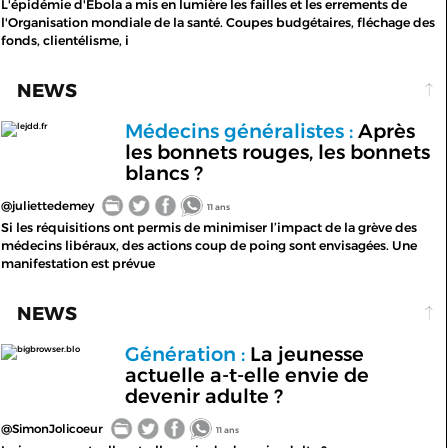
L'épidémie d'Ebola a mis en lumière les failles et les errements de
l'Organisation mondiale de la santé. Coupes budgétaires, fléchage des
fonds, clientélisme, i
NEWS
Médecins généralistes :
Après
lejdd.fr
les bonnets rouges, les bonnets
blancs ?
@juliettedemey
11 ans
Si les réquisitions ont permis de minimiser l’impact de la grève des
médecins libéraux, des actions coup de poing sont envisagées. Une
manifestation est prévue
NEWS
Génération :
La jeunesse
bigbrowser.blo
actuelle a-t-elle envie de
devenir adulte ?
@SimonJolicoeur
11 ans