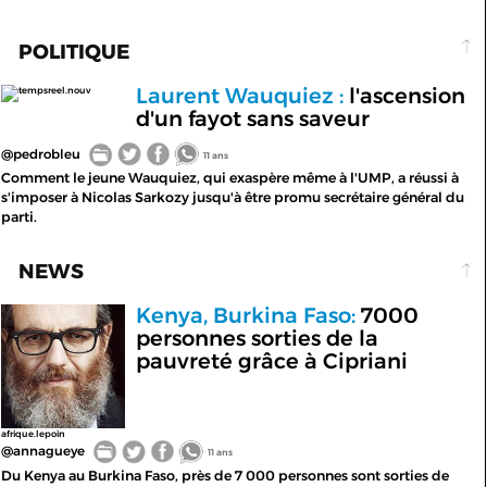
POLITIQUE
Laurent Wauquiez :
l'ascension
tempsreel.nouv
d'un fayot sans saveur
@pedrobleu
11 ans
Comment le jeune Wauquiez, qui exaspère même à l'UMP, a réussi à
s'imposer à Nicolas Sarkozy jusqu'à être promu secrétaire général du
parti.
NEWS
Kenya, Burkina Faso:
7000
personnes sorties de la
pauvreté grâce à Cipriani
afrique.lepoin
@annagueye
11 ans
Du Kenya au Burkina Faso, près de 7 000 personnes sont sorties de