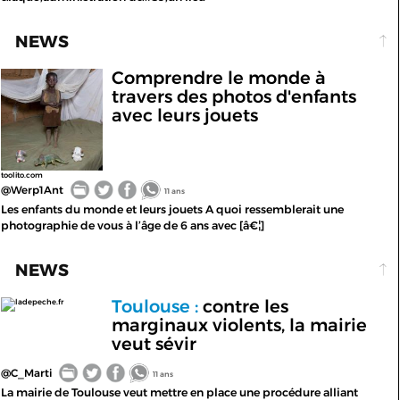
NEWS
Comprendre le monde à
travers des photos d'enfants
avec leurs jouets
toolito.com
@Werp1Ant
11 ans
Les enfants du monde et leurs jouets A quoi ressemblerait une
photographie de vous à l’âge de 6 ans avec [â€¦]
NEWS
Toulouse :
contre les
ladepeche.fr
marginaux violents, la mairie
veut sévir
@C_Marti
11 ans
La mairie de Toulouse veut mettre en place une procédure alliant