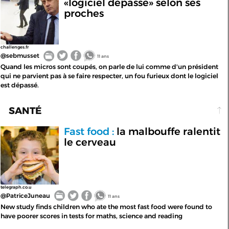
«logiciel dépassé» selon ses
proches
challenges.fr
@sebmusset
11 ans
Quand les micros sont coupés, on parle de lui comme d'un président
qui ne parvient pas à se faire respecter, un fou furieux dont le logiciel
est dépassé.
SANTÉ
Fast food :
la malbouffe ralentit
le cerveau
telegraph.co.u
@PatriceJuneau
11 ans
New study finds children who ate the most fast food were found to
have poorer scores in tests for maths, science and reading