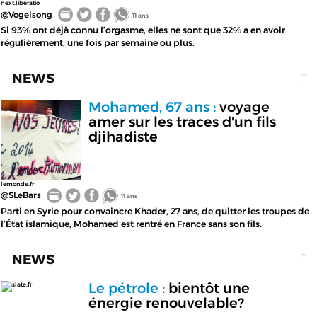
next.liberatio
@Vogelsong
11 ans
Si 93% ont déjà connu l’orgasme, elles ne sont que 32% a en avoir
régulièrement, une fois par semaine ou plus.
NEWS
Mohamed, 67 ans :
voyage
amer sur les traces d'un fils
djihadiste
lemonde.fr
@SLeBars
11 ans
Parti en Syrie pour convaincre Khader, 27 ans, de quitter les troupes de
l’État islamique, Mohamed est rentré en France sans son fils.
NEWS
Le pétrole :
bientôt une
slate.fr
énergie renouvelable?