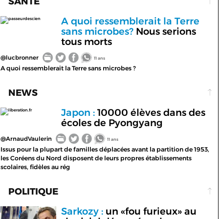
SANTÉ
A quoi ressemblerait la Terre
passeurdescien
sans microbes?
Nous serions
tous morts
@lucbronner
11 ans
A quoi ressemblerait la Terre sans microbes ?
NEWS
Japon :
10000 élèves dans des
liberation.fr
écoles de Pyongyang
@ArnaudVaulerin
11 ans
Issus pour la plupart de familles déplacées avant la partition de 1953,
les Coréens du Nord disposent de leurs propres établissements
scolaires, fidèles au rég
POLITIQUE
Sarkozy :
un «fou furieux» au