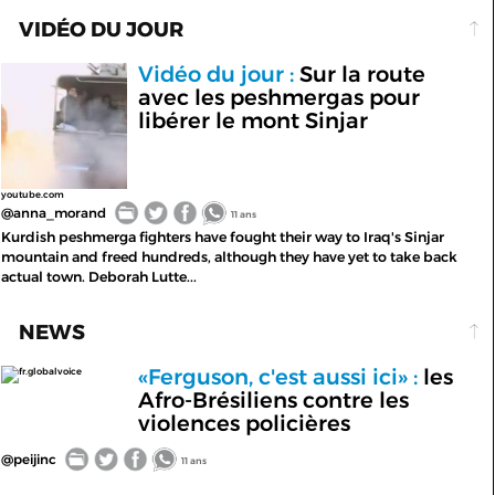
VIDÉO DU JOUR
Vidéo du jour :
Sur la route
avec les peshmergas pour
libérer le mont Sinjar
youtube.com
@anna_morand
11 ans
Kurdish peshmerga fighters have fought their way to Iraq's Sinjar
mountain and freed hundreds, although they have yet to take back
actual town. Deborah Lutte...
NEWS
«Ferguson, c'est aussi ici» :
les
fr.globalvoice
Afro-Brésiliens contre les
violences policières
@peijinc
11 ans