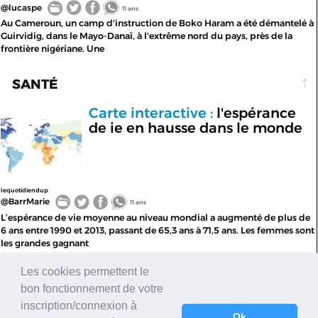
@lucaspe
11 ans
Au Cameroun, un camp d'instruction de Boko Haram a été démantelé à
Guirvidig, dans le Mayo-Danaï, à l'extrême nord du pays, près de la
frontière nigériane. Une
SANTÉ
Carte interactive :
l'espérance
de ie en hausse dans le monde
lequotidiendup
@BarrMarie
11 ans
L’espérance de vie moyenne au niveau mondial a augmenté de plus de
6 ans entre 1990 et 2013, passant de 65,3 ans à 71,5 ans. Les femmes sont
les grandes gagnant
Les cookies permettent le
NEWS
bon fonctionnement de votre
Femen :
mais au fait qui
inscription/connexion à
contrepoints.o
Ok