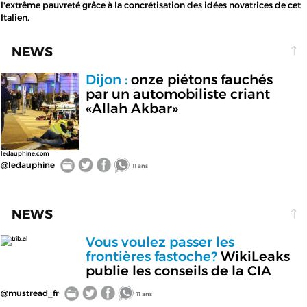
l'extrême pauvreté grâce à la concrétisation des idées novatrices de cet
Italien.
NEWS
Dijon :
onze piétons fauchés
par un automobiliste criant
«Allah Akbar»
ledauphine.com
@ledauphine
11 ans
NEWS
Vous voulez passer les
trib.al
frontières fastoche?
WikiLeaks
publie les conseils de la CIA
@mustread_fr
11 ans