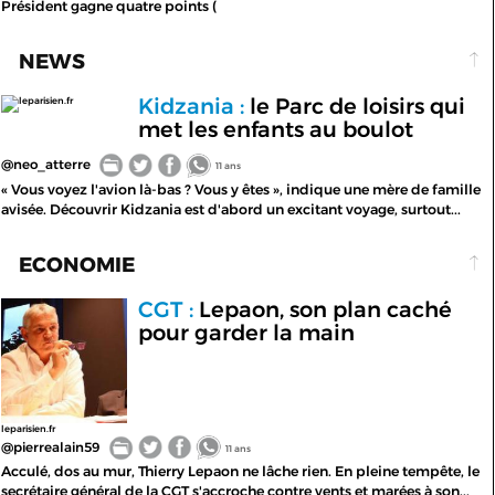
Président gagne quatre points (
NEWS
Kidzania :
le Parc de loisirs qui
leparisien.fr
met les enfants au boulot
@neo_atterre
11 ans
« Vous voyez l'avion là-bas ? Vous y êtes », indique une mère de famille
avisée. Découvrir Kidzania est d'abord un excitant voyage, surtout...
ECONOMIE
CGT :
Lepaon, son plan caché
pour garder la main
leparisien.fr
@pierrealain59
11 ans
Acculé, dos au mur, Thierry Lepaon ne lâche rien. En pleine tempête, le
secrétaire général de la CGT s'accroche contre vents et marées à son...