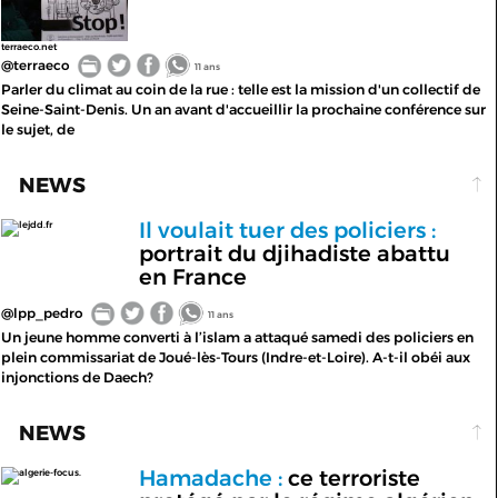
terraeco.net
@terraeco
11 ans
Parler du climat au coin de la rue : telle est la mission d'un collectif de
Seine-Saint-Denis. Un an avant d'accueillir la prochaine conférence sur
le sujet, de
NEWS
Il voulait tuer des policiers :
lejdd.fr
portrait du djihadiste abattu
en France
@lpp_pedro
11 ans
Un jeune homme converti à l’islam a attaqué samedi des policiers en
plein commissariat de Joué-lès-Tours (Indre-et-Loire). A-t-il obéi aux
injonctions de Daech?
NEWS
Hamadache :
ce terroriste
algerie-focus.