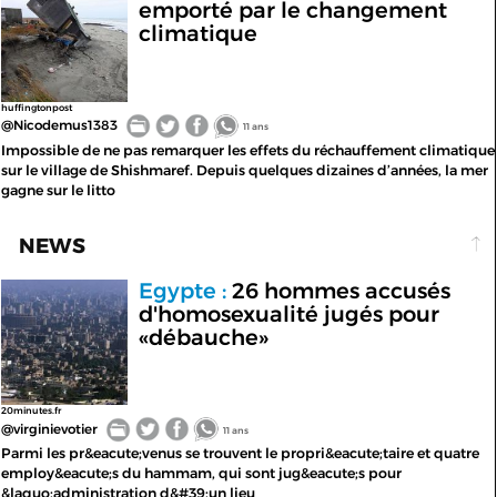
emporté par le changement
climatique
huffingtonpost
@Nicodemus1383
11 ans
Impossible de ne pas remarquer les effets du réchauffement climatique
sur le village de Shishmaref. Depuis quelques dizaines d’années, la mer
gagne sur le litto
NEWS
Egypte :
26 hommes accusés
d'homosexualité jugés pour
«débauche»
20minutes.fr
@virginievotier
11 ans
Parmi les pr&eacute;venus se trouvent le propri&eacute;taire et quatre
employ&eacute;s du hammam, qui sont jug&eacute;s pour
&laquo;administration d&#39;un lieu