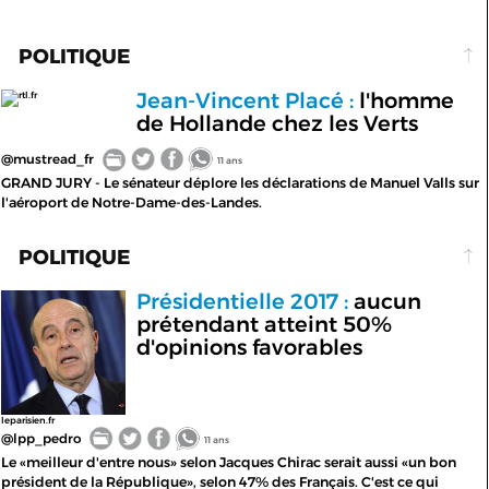
POLITIQUE
Jean-Vincent Placé :
l'homme
rtl.fr
de Hollande chez les Verts
@mustread_fr
11 ans
GRAND JURY - Le sénateur déplore les déclarations de Manuel Valls sur
l'aéroport de Notre-Dame-des-Landes.
POLITIQUE
Présidentielle 2017 :
aucun
prétendant atteint 50%
d'opinions favorables
leparisien.fr
@lpp_pedro
11 ans
Le «meilleur d'entre nous» selon Jacques Chirac serait aussi «un bon
président de la République», selon 47% des Français. C'est ce qui