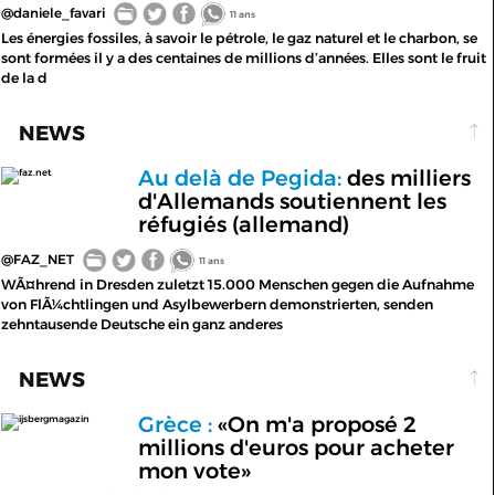
@daniele_favari
11 ans
Les énergies fossiles, à savoir le pétrole, le gaz naturel et le charbon, se
sont formées il y a des centaines de millions d’années. Elles sont le fruit
de la d
NEWS
Au delà de Pegida:
des milliers
faz.net
d'Allemands soutiennent les
réfugiés (allemand)
@FAZ_NET
11 ans
WÃ¤hrend in Dresden zuletzt 15.000 Menschen gegen die Aufnahme
von FlÃ¼chtlingen und Asylbewerbern demonstrierten, senden
zehntausende Deutsche ein ganz anderes
NEWS
Grèce :
«On m'a proposé 2
ijsbergmagazin
millions d'euros pour acheter
mon vote»