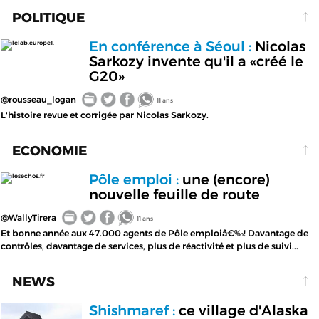
POLITIQUE
En conférence à Séoul :
Nicolas
lelab.europe1.
Sarkozy invente qu'il a «créé le
G20»
@rousseau_logan
11 ans
L'histoire revue et corrigée par Nicolas Sarkozy.
ECONOMIE
Pôle emploi :
une (encore)
lesechos.fr
nouvelle feuille de route
@WallyTirera
11 ans
Et bonne année aux 47.000 agents de Pôle emploiâ€‰! Davantage de
contrôles, davantage de services, plus de réactivité et plus de suivi...
NEWS
Shishmaref :
ce village d'Alaska