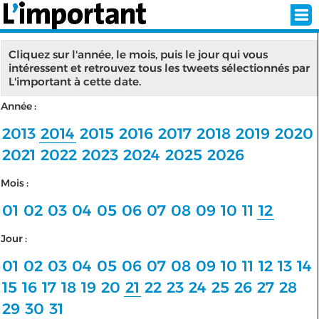
Cliquez sur l'année, le mois, puis le jour qui vous
intéressent et retrouvez tous les tweets sélectionnés par
L'important à cette date.
INSCRIPTION
CONNEXION
Année :
SÉLECTION DE L'ÉTÉ
2013
2014
2015
2016
2017
2018
2019
2020
2021
2022
2023
2024
2025
2026
Mois :
SUR L'ÉCRAN D'ACCUEIL
01
02
03
04
05
06
07
08
09
10
11
12
ABONNEZ-VOUS À LA NEWSLETTER!
Jour :
SUIVEZ NOUS:
01
02
03
04
05
06
07
08
09
10
11
12
13
14
15
16
17
18
19
20
21
22
23
24
25
26
27
28
< RETOUR À L'ACCUEIL
29
30
31