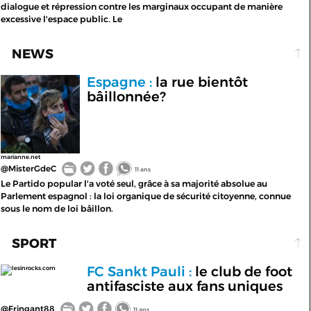
dialogue et répression contre les marginaux occupant de manière
excessive l'espace public. Le
NEWS
Espagne :
la rue bientôt
bâillonnée?
marianne.net
@MisterGdeC
11 ans
Le Partido popular l'a voté seul, grâce à sa majorité absolue au
Parlement espagnol : la loi organique de sécurité citoyenne, connue
sous le nom de loi bâillon.
SPORT
FC Sankt Pauli :
le club de foot
lesinrocks.com
antifasciste aux fans uniques
@Fringant88
11 ans