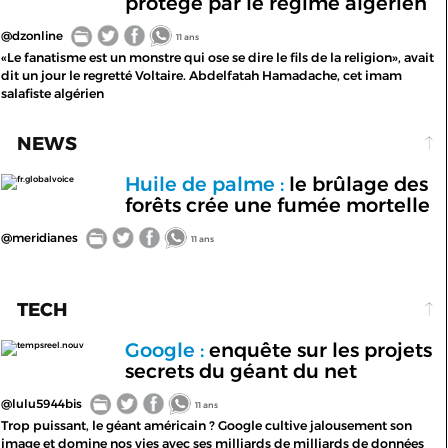
protégé par le régime algérien
@dzonline
11 ans
«Le fanatisme est un monstre qui ose se dire le fils de la religion», avait
dit un jour le regretté Voltaire. Abdelfatah Hamadache, cet imam
salafiste algérien
NEWS
Huile de palme :
le brûlage des
fr.globalvoice
forêts crée une fumée mortelle
@meridianes
11 ans
TECH
Google :
enquête sur les projets
tempsreel.nouv
secrets du géant du net
@lulu5944bis
11 ans
Trop puissant, le géant américain ? Google cultive jalousement son
image et domine nos vies avec ses milliards de milliards de données