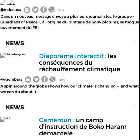
lemonde.fr
@mdenaxa
11 ans
Dans un nouveau message envoyé à plusieurs journalistes, le groupe «
Guardians of Peace », à l'origine du piratage de Sony pictures, se moque
ouvertement du FBI
NEWS
Diaporama interactif :
les
bloombergview.
conséquences du
réchauffement climatique
@vgombars
11 ans
A spin around the globe shows how our climate is changing -- and what
we can do about it.
NEWS
Cameroun :
un camp
rfi.fr
d'instruction de Boko Haram
démantelé