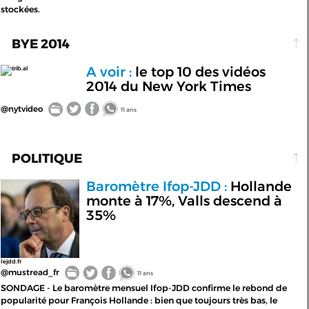
stockées.
BYE 2014
A voir :
le top 10 des vidéos
trib.al
2014 du New York Times
@nytvideo
11 ans
POLITIQUE
Baromètre Ifop-JDD :
Hollande
monte à 17%, Valls descend à
35%
lejdd.fr
@mustread_fr
11 ans
SONDAGE - Le baromètre mensuel Ifop-JDD confirme le rebond de
popularité pour François Hollande : bien que toujours très bas, le