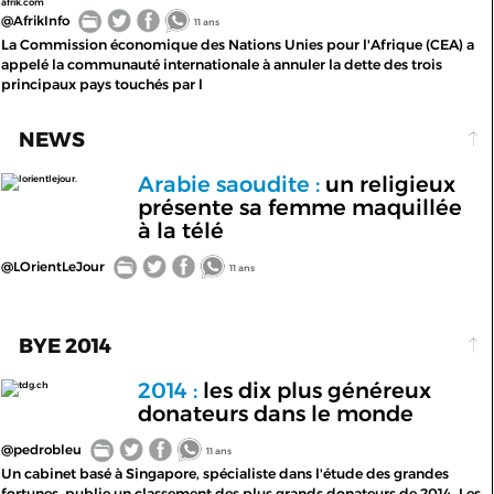
afrik.com
@AfrikInfo
11 ans
La Commission économique des Nations Unies pour l'Afrique (CEA) a
appelé la communauté internationale à annuler la dette des trois
principaux pays touchés par l
NEWS
Arabie saoudite :
un religieux
lorientlejour.
présente sa femme maquillée
à la télé
@LOrientLeJour
11 ans
BYE 2014
2014 :
les dix plus généreux
tdg.ch
donateurs dans le monde
@pedrobleu
11 ans
Un cabinet basé à Singapore, spécialiste dans l'étude des grandes
fortunes, publie un classement des plus grands donateurs de 2014. Les