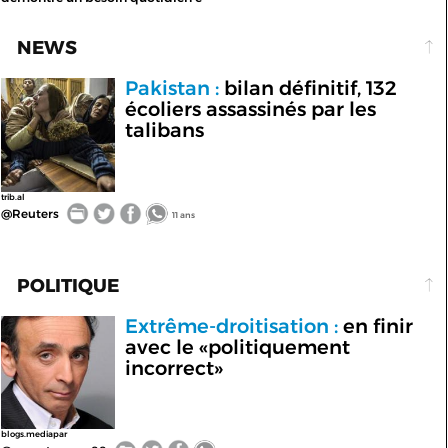
NEWS
Pakistan :
bilan définitif, 132
écoliers assassinés par les
talibans
trib.al
@Reuters
11 ans
POLITIQUE
Extrême-droitisation :
en finir
avec le «politiquement
incorrect»
blogs.mediapar