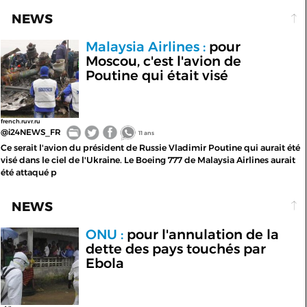
NEWS
Malaysia Airlines :
pour
Moscou, c'est l'avion de
Poutine qui était visé
french.ruvr.ru
@i24NEWS_FR
11 ans
Ce serait l'avion du président de Russie Vladimir Poutine qui aurait été
visé dans le ciel de l'Ukraine. Le Boeing 777 de Malaysia Airlines aurait
été attaqué p
NEWS
ONU :
pour l'annulation de la
dette des pays touchés par
Ebola