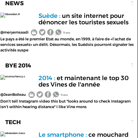
NEWS
Suède :
un site internet pour
liberation.fr
dénoncer les touristes sexuels
@meryemsaadi
11 ans
Le pays a été le premier Etat au monde, en 1999, à faire de «l’achat de
services sexuels» un délit. Désormais, les Suédois pourront signaler les
activités suspe
BYE 2014
2014 :
et maintenant le top 30
econsultancy.c
des Vines de l'année
@JeanBoileau
11 ans
Don’t tell Instagram video this but *looks around to check Instagram
isn’t within hearing distance* I like Vine more.
TECH
Le smartphone :
ce mouchard
obsession.nouv