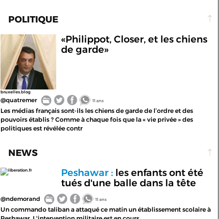
POLITIQUE
«Philippot, Closer, et les chiens
de garde»
bruxelles.blog
@quatremer
11 ans
Les médias français sont-ils les chiens de garde de l’ordre et des
pouvoirs établis ? Comme à chaque fois que la « vie privée » des
politiques est révélée contr
NEWS
Peshawar :
les enfants ont été
liberation.fr
tués d'une balle dans la tête
@ndemorand
11 ans
Un commando taliban a attaqué ce matin un établissement scolaire à
Peshawar. L'intervention militaire est en cours.