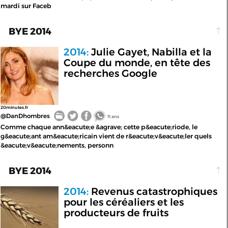
mardi sur Faceb
BYE 2014
2014:
Julie Gayet, Nabilla et la
Coupe du monde, en tête des
recherches Google
20minutes.fr
@DanDhombres
11 ans
Comme chaque ann&eacute;e &agrave; cette p&eacute;riode, le
g&eacute;ant am&eacute;ricain vient de r&eacute;v&eacute;ler quels
&eacute;v&eacute;nements, personn
BYE 2014
2014:
Revenus catastrophiques
pour les céréaliers et les
producteurs de fruits