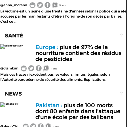
@anna_morand
11 ans
La victime est un jeune d'une trentaine d'années selon la police qui a été
accusée par les manifestants d'être à l'origine de son décès par balles,
c'est ce ...
SANTÉ
Europe :
plus de 97% de la
sciencesetaven
nourriture contient des résidus
de pesticides
@djamkun
11 ans
Mais ces traces n’excèdent pas les valeurs limites légales, selon
l’Autorité européenne de sécurité des aliments. Explications.
NEWS
Pakistan :
plus de 100 morts
lemonde.fr
dont 80 enfants dans l'attaque
d'une école par des talibans
@HugoCtn_
11 ans