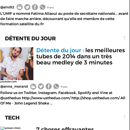
@alni92
11 ans
L'UMP a nommé Fatima Allaoui au poste de secrétaire nationale... avant
de faire marche arrière, découvrant qu'elle est membre de cette
formation satellite du Fr
DÉTENTE DU JOUR
Détente du jour :
les meilleures
tubes de 2014 dans un très
beau medley de 3 minutes
youtube.com
@anna_morand
11 ans
Follow us on Twitter, Instagram, Facebook, Spotify and Vine at
@ustheduo http://www.ustheduo.com/ http://shop.ustheduo.com/ All
Of Me - John Legend Shake ...
TECH
7 choses effrayantes
presse-citron.