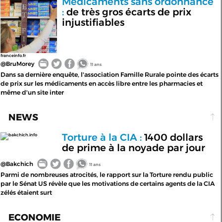
Médicaments sans ordonnance
:
de très gros écarts de prix
injustifiables
franceinfo.fr
@BruMorey
11 ans
Dans sa dernière enquête, l'association Famille Rurale pointe des écarts
de prix sur les médicaments en accès libre entre les pharmacies et
même d'un site inter
NEWS
Torture à la CIA :
1400 dollars
bakchich.info
de prime à la noyade par jour
@Bakchich
11 ans
Parmi de nombreuses atrocités, le rapport sur la Torture rendu public
par le Sénat US révèle que les motivations de certains agents de la CIA
zélés étaient surt
ECONOMIE