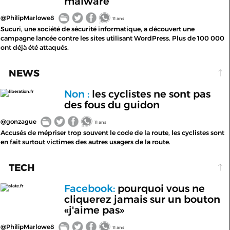
malware
@PhilipMarlowe8
11 ans
Sucuri, une société de sécurité informatique, a découvert une
campagne lancée contre les sites utilisant WordPress. Plus de 100 000
ont déjà été attaqués.
NEWS
Non :
les cyclistes ne sont pas
liberation.fr
des fous du guidon
@gonzague
11 ans
Accusés de mépriser trop souvent le code de la route, les cyclistes sont
en fait surtout victimes des autres usagers de la route.
TECH
Facebook:
pourquoi vous ne
slate.fr
cliquerez jamais sur un bouton
«j'aime pas»
@PhilipMarlowe8
11 ans