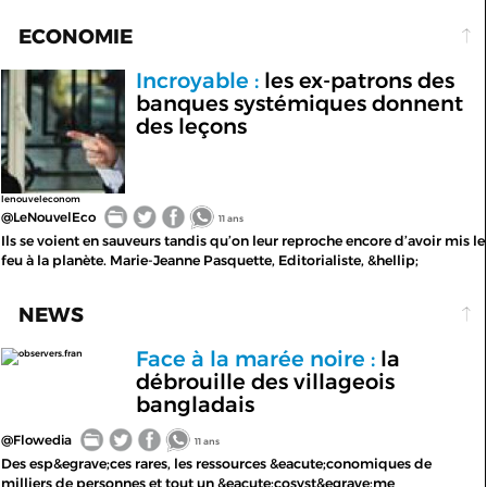
ECONOMIE
Incroyable :
les ex-patrons des
banques systémiques donnent
des leçons
lenouveleconom
@LeNouvelEco
11 ans
Ils se voient en sauveurs tandis qu’on leur reproche encore d’avoir mis le
feu à la planète. Marie-Jeanne Pasquette, Editorialiste, &hellip;
NEWS
Face à la marée noire :
la
observers.fran
débrouille des villageois
bangladais
@Flowedia
11 ans
Des esp&egrave;ces rares, les ressources &eacute;conomiques de
milliers de personnes et tout un &eacute;cosyst&egrave;me