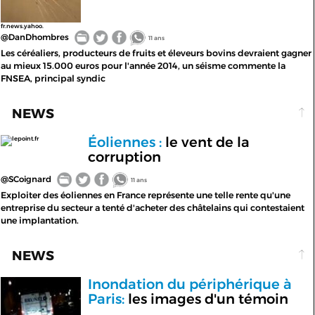
fr.news.yahoo.
@DanDhombres
11 ans
Les céréaliers, producteurs de fruits et éleveurs bovins devraient gagner
au mieux 15.000 euros pour l'année 2014, un séisme commente la
FNSEA, principal syndic
NEWS
Éoliennes :
le vent de la
lepoint.fr
corruption
@SCoignard
11 ans
Exploiter des éoliennes en France représente une telle rente qu'une
entreprise du secteur a tenté d'acheter des châtelains qui contestaient
une implantation.
NEWS
Inondation du périphérique à
Paris:
les images d'un témoin