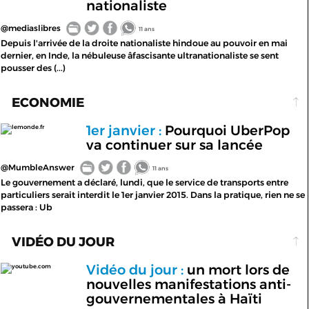
nationaliste
@mediaslibres
11 ans
Depuis l'arrivée de la droite nationaliste hindoue au pouvoir en mai
dernier, en Inde, la nébuleuse â­fascisante ultranationaliste se sent
pousser des (...)
ECONOMIE
1er janvier :
Pourquoi UberPop
lemonde.fr
va continuer sur sa lancée
@MumbleAnswer
11 ans
Le gouvernement a déclaré, lundi, que le service de transports entre
particuliers serait interdit le 1er janvier 2015. Dans la pratique, rien ne se
passera : Ub
VIDÉO DU JOUR
Vidéo du jour :
un mort lors de
youtube.com
nouvelles manifestations anti-
gouvernementales à Haïti