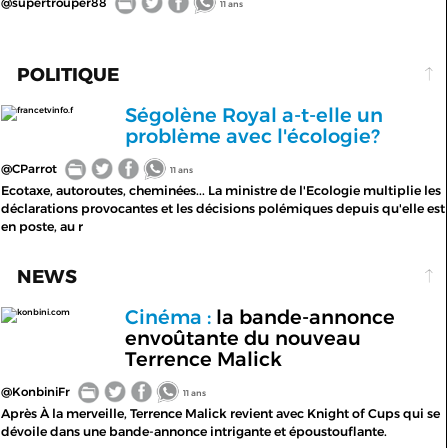
@supertrouper88
11 ans
POLITIQUE
Ségolène Royal a-t-elle un
francetvinfo.f
problème avec l'écologie?
@CParrot
11 ans
Ecotaxe, autoroutes, cheminées... La ministre de l'Ecologie multiplie les
déclarations provocantes et les décisions polémiques depuis qu'elle est
en poste, au r
NEWS
Cinéma :
la bande-annonce
konbini.com
envoûtante du nouveau
Terrence Malick
@KonbiniFr
11 ans
Après À la merveille, Terrence Malick revient avec Knight of Cups qui se
dévoile dans une bande-annonce intrigante et époustouflante.