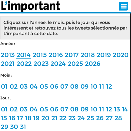
Cliquez sur l'année, le mois, puis le jour qui vous
intéressent et retrouvez tous les tweets sélectionnés par
L'important à cette date.
INSCRIPTION
CONNEXION
Année :
SÉLECTION DE L'ÉTÉ
2013
2014
2015
2016
2017
2018
2019
2020
2021
2022
2023
2024
2025
2026
Mois :
SUR L'ÉCRAN D'ACCUEIL
01
02
03
04
05
06
07
08
09
10
11
12
ABONNEZ-VOUS À LA NEWSLETTER!
Jour :
SUIVEZ NOUS:
01
02
03
04
05
06
07
08
09
10
11
12
13
14
15
16
17
18
19
20
21
22
23
24
25
26
27
28
< RETOUR À L'ACCUEIL
29
30
31