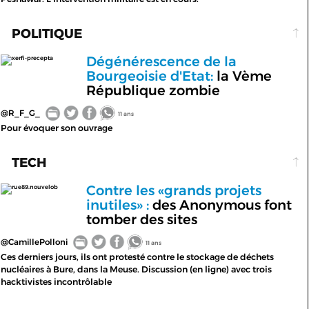
POLITIQUE
Dégénérescence de la
xerfi-precepta
Bourgeoisie d'Etat:
la Vème
République zombie
@R_F_G_
11 ans
Pour évoquer son ouvrage
TECH
Contre les «grands projets
rue89.nouvelob
inutiles» :
des Anonymous font
tomber des sites
@CamillePolloni
11 ans
Ces derniers jours, ils ont protesté contre le stockage de déchets
nucléaires à Bure, dans la Meuse. Discussion (en ligne) avec trois
hacktivistes incontrôlable