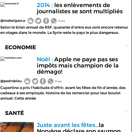
2014 :
les enlèvements de
lemonde.fr
journalistes se sont multipliés
@mabelgasca
11 ans
Selon le bilan annuel de RSF, quarante d'entre eux sont encore retenus
en otages dans le monde. La Syrie reste le pays le plus dangereux.
ECONOMIE
Noël :
Apple ne paye pas ses
netvibes.com
impôts mais champion de la
démago!
@pedrobleu
11 ans
Cupertino a pris l'habitude d'offrir, avant les fêtes de fin d'année, des
cadeaux à ses employés, histoire de les remercier pour leur boulot
annuel. Cette année
SANTÉ
Juste avant les fêtes...
la
Norvège déclare son saumon