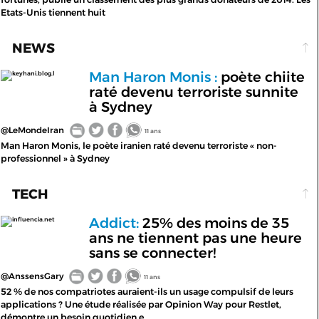
Etats-Unis tiennent huit
NEWS
Man Haron Monis :
poète chiite
keyhani.blog.l
raté devenu terroriste sunnite
à Sydney
@LeMondeIran
11 ans
Man Haron Monis, le poète iranien raté devenu terroriste « non-
professionnel » à Sydney
TECH
Addict:
25% des moins de 35
influencia.net
ans ne tiennent pas une heure
sans se connecter!
@AnssensGary
11 ans
52 % de nos compatriotes auraient-ils un usage compulsif de leurs
applications ? Une étude réalisée par Opinion Way pour Restlet,
démontre un besoin quotidien e