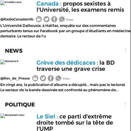
Canada :
propos sexistes à
ici.radio-cana
l'Université, les examens remis
@RadioCanadaInfo
11 ans
L'Université Dalhousie, à Halifax, enquête sur des commentaires
perturbants tenus sur Facebook par un groupe d'étudiants en médecine
dentaire. Le recteur de l'u
NEWS
Grève des dédicaces :
la BD
telerama.fr
traverse une grave crise
@Rev_de_Presse
11 ans
En vingt ans, la publication d’albums a décuplé... mais pas le lectorat.
Le secteur de la bande dessinée est confronté au phénomène de...
POLITIQUE
Le Siel :
ce parti d'extrême
tempsreel.nouv
droite tombé sur la tête de
l'UMP