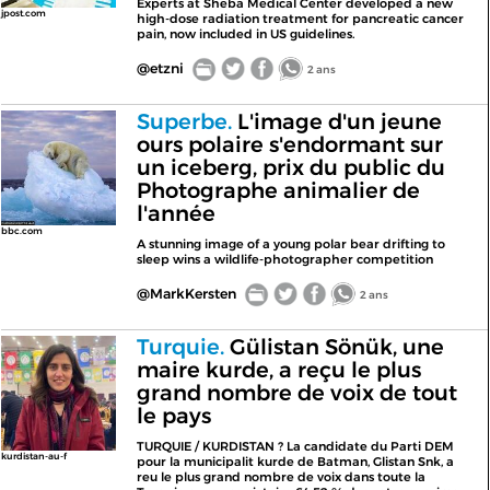
Experts at Sheba Medical Center developed a new
jpost.com
high-dose radiation treatment for pancreatic cancer
pain, now included in US guidelines.
@etzni
2 ans
Superbe.
L'image d'un jeune
ours polaire s'endormant sur
un iceberg, prix du public du
Photographe animalier de
l'année
bbc.com
A stunning image of a young polar bear drifting to
sleep wins a wildlife-photographer competition
@MarkKersten
2 ans
Turquie.
Gülistan Sönük, une
maire kurde, a reçu le plus
grand nombre de voix de tout
le pays
TURQUIE / KURDISTAN ? La candidate du Parti DEM
kurdistan-au-f
pour la municipalit kurde de Batman, Glistan Snk, a
reu le plus grand nombre de voix dans toute la