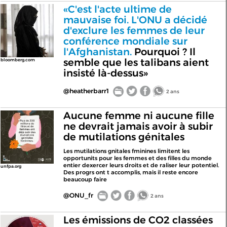
«C'est l'acte ultime de
mauvaise foi. L'ONU a décidé
d'exclure les femmes de leur
conférence mondiale sur
l'Afghanistan.
Pourquoi ? Il
semble que les talibans aient
bloomberg.com
insisté là-dessus»
@heatherbarr1
2 ans
Aucune femme ni aucune fille
ne devrait jamais avoir à subir
de mutilations génitales
Les mutilations gnitales fminines limitent les
opportunits pour les femmes et des filles du monde
entier dexercer leurs droits et de raliser leur potentiel.
unfpa.org
Des progrs ont t accomplis, mais il reste encore
beaucoup faire
@ONU_fr
2 ans
Les émissions de CO2 classées