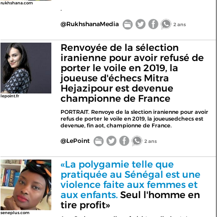
rukhshana.com
.
@RukhshanaMedia
2 ans
Renvoyée de la sélection
iranienne pour avoir refusé de
porter le voile en 2019, la
joueuse d'échecs Mitra
Hejazipour est devenue
championne de France
lepoint.fr
PORTRAIT. Renvoye de la slection iranienne pour avoir
refus de porter le voile en 2019, la joueusedchecs est
devenue, fin aot, championne de France.
@LePoint
2 ans
«La polygamie telle que
pratiquée au Sénégal est une
violence faite aux femmes et
aux enfants.
Seul l'homme en
tire profit»
seneplus.com