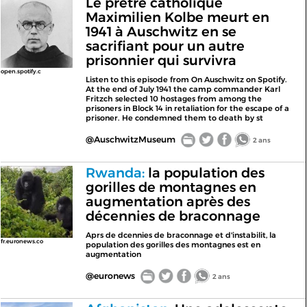
Le prêtre catholique
Maximilien Kolbe meurt en
1941 à Auschwitz en se
sacrifiant pour un autre
prisonnier qui survivra
open.spotify.c
Listen to this episode from On Auschwitz on Spotify.
At the end of July 1941 the camp commander Karl
Fritzch selected 10 hostages from among the
prisoners in Block 14 in retaliation for the escape of a
prisoner. He condemned them to death by st
@AuschwitzMuseum
2 ans
Rwanda:
la population des
gorilles de montagnes en
augmentation après des
décennies de braconnage
Aprs de dcennies de braconnage et d'instabilit, la
fr.euronews.co
population des gorilles des montagnes est en
augmentation
@euronews
2 ans