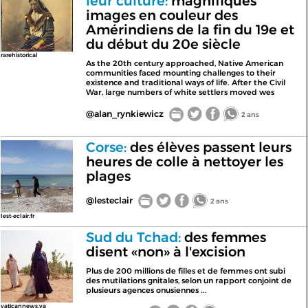
leur culture:
magnifiques
images en couleur des
Amérindiens de la fin du 19e et
du début du 20e siècle
rarehistorical
As the 20th century approached, Native American
communities faced mounting challenges to their
existence and traditional ways of life. After the Civil
War, large numbers of white settlers moved wes
@alan_rynkiewicz
2 ans
Corse:
des élèves passent leurs
heures de colle à nettoyer les
plages
@lesteclair
2 ans
lest-eclair.fr
Sud du Tchad:
des femmes
disent «non» à l'excision
Plus de 200 millions de filles et de femmes ont subi
des mutilations gnitales, selon un rapport conjoint de
plusieurs agences onusiennes ...
vaticannews.va