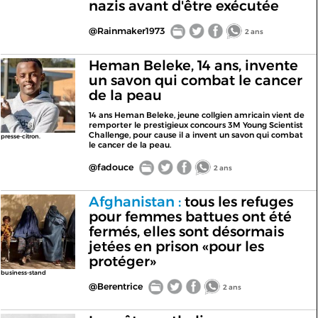
nazis avant d'être exécutée
@Rainmaker1973
2 ans
Heman Beleke, 14 ans, invente
un savon qui combat le cancer
de la peau
14 ans Heman Beleke, jeune collgien amricain vient de
remporter le prestigieux concours 3M Young Scientist
Challenge, pour cause il a invent un savon qui combat
presse-citron.
le cancer de la peau.
@fadouce
2 ans
Afghanistan :
tous les refuges
pour femmes battues ont été
fermés, elles sont désormais
jetées en prison «pour les
protéger»
business-stand
@Berentrice
2 ans