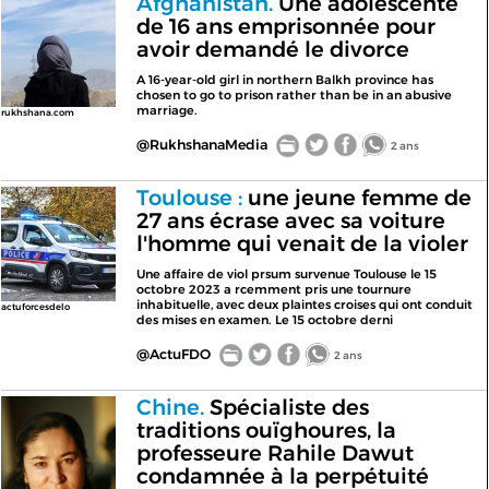
Afghanistan.
Une adolescente
de 16 ans emprisonnée pour
avoir demandé le divorce
A 16-year-old girl in northern Balkh province has
chosen to go to prison rather than be in an abusive
marriage.
rukhshana.com
@RukhshanaMedia
2 ans
Toulouse :
une jeune femme de
27 ans écrase avec sa voiture
l'homme qui venait de la violer
Une affaire de viol prsum survenue Toulouse le 15
octobre 2023 a rcemment pris une tournure
inhabituelle, avec deux plaintes croises qui ont conduit
actuforcesdelo
des mises en examen. Le 15 octobre derni
@ActuFDO
2 ans
Chine.
Spécialiste des
traditions ouïghoures, la
professeure Rahile Dawut
condamnée à la perpétuité