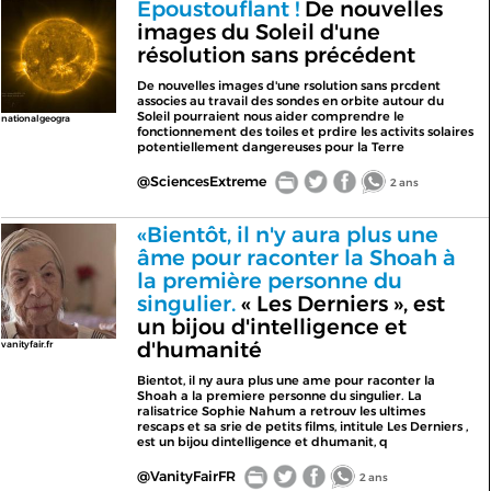
Epoustouflant !
De nouvelles
images du Soleil d'une
résolution sans précédent
De nouvelles images d'une rsolution sans prcdent
associes au travail des sondes en orbite autour du
Soleil pourraient nous aider comprendre le
nationalgeogra
fonctionnement des toiles et prdire les activits solaires
potentiellement dangereuses pour la Terre
@SciencesExtreme
2 ans
«Bientôt, il n'y aura plus une
âme pour raconter la Shoah à
la première personne du
singulier.
« Les Derniers », est
un bijou d'intelligence et
d'humanité
vanityfair.fr
Bientot, il ny aura plus une ame pour raconter la
Shoah a la premiere personne du singulier. La
ralisatrice Sophie Nahum a retrouv les ultimes
rescaps et sa srie de petits films, intitule Les Derniers ,
est un bijou dintelligence et dhumanit, q
@VanityFairFR
2 ans