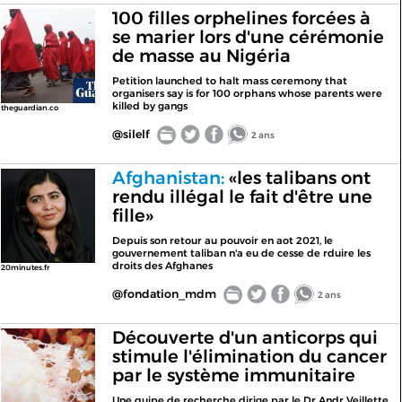
100 filles orphelines forcées à
se marier lors d'une cérémonie
de masse au Nigéria
Petition launched to halt mass ceremony that
organisers say is for 100 orphans whose parents were
killed by gangs
theguardian.co
@silelf
2 ans
Afghanistan:
«les talibans ont
rendu illégal le fait d'être une
fille»
Depuis son retour au pouvoir en aot 2021, le
gouvernement taliban n'a eu de cesse de rduire les
droits des Afghanes
20minutes.fr
@fondation_mdm
2 ans
Découverte d'un anticorps qui
stimule l'élimination du cancer
par le système immunitaire
Une quipe de recherche dirige par le Dr Andr Veillette