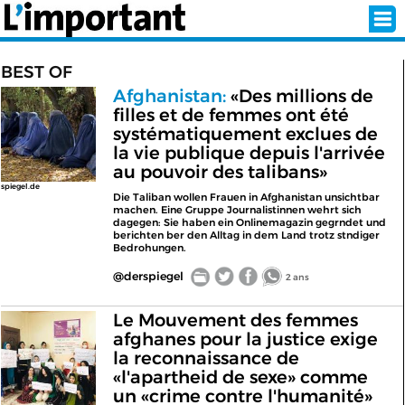
BEST OF
Afghanistan:
«Des millions de
INSCRIPTION
CONNEXION
filles et de femmes ont été
systématiquement exclues de
la vie publique depuis l'arrivée
SÉLECTION DE L'ÉTÉ
au pouvoir des talibans»
spiegel.de
Die Taliban wollen Frauen in Afghanistan unsichtbar
machen. Eine Gruppe Journalistinnen wehrt sich
dagegen: Sie haben ein Onlinemagazin gegrndet und
SUR L'ÉCRAN D'ACCUEIL
berichten ber den Alltag in dem Land trotz stndiger
Bedrohungen.
ABONNEZ-VOUS À LA NEWSLETTER!
@derspiegel
2 ans
SUIVEZ NOUS:
Le Mouvement des femmes
afghanes pour la justice exige
la reconnaissance de
< RETOUR À L'ACCUEIL
«l'apartheid de sexe» comme
un «crime contre l'humanité»