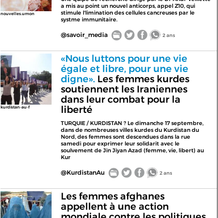
a mis au point un nouvel anticorps, appel Z10, qui
stimule l'limination des cellules cancreuses par le
nouvelles.umon
systme immunitaire.
@savoir_media
2 ans
«Nous luttons pour une vie
égale et libre, pour une vie
digne».
Les femmes kurdes
soutiennent les Iraniennes
dans leur combat pour la
liberté
kurdistan-au-f
TURQUIE / KURDISTAN ? Le dimanche 17 septembre,
dans de nombreuses villes kurdes du Kurdistan du
Nord, des femmes sont descendues dans la rue
samedi pour exprimer leur solidarit avec le
soulvement de Jin Jiyan Azad (femme, vie, libert) au
Kur
@KurdistanAu
2 ans
Les femmes afghanes
appellent à une action
mondiale contre les politiques