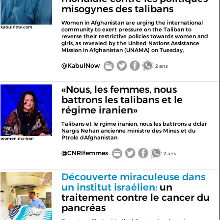
misogynes des talibans
Women in Afghanistan are urging the international
kabulnow.com
community to exert pressure on the Taliban to
reverse their restrictive policies towards women and
girls, as revealed by the United Nations Assistance
Mission in Afghanistan (UNAMA) on Tuesday,
@KabulNow
2 ans
«Nous, les femmes, nous
battrons les talibans et le
régime iranien»
Talibans et le rgime iranien, nous les battrons a dclar
Nargis Nehan ancienne ministre des Mines et du
Ptrole dAfghanistan.
women.ncr-iran
@CNRIfemmes
2 ans
Découverte miraculeuse dans
un institut israélien:
un
traitement contre le cancer du
pancréas