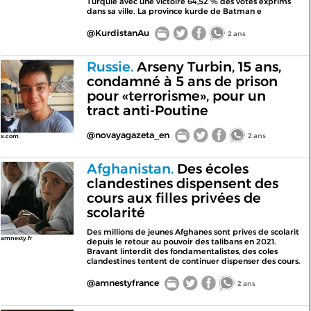
Turquie avec une victoire 64,52 % des votes exprims
dans sa ville. La province kurde de Batman e
@KurdistanAu
2 ans
Russie.
Arseny Turbin, 15 ans,
condamné à 5 ans de prison
pour «terrorisme», pour un
tract anti-Poutine
@novayagazeta_en
2 ans
x.com
Afghanistan.
Des écoles
clandestines dispensent des
cours aux filles privées de
scolarité
Des millions de jeunes Afghanes sont prives de scolarit
amnesty.fr
depuis le retour au pouvoir des talibans en 2021.
Bravant linterdit des fondamentalistes, des coles
clandestines tentent de continuer dispenser des cours.
@amnestyfrance
2 ans