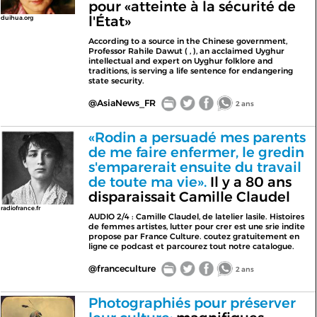
pour «atteinte à la sécurité de
l'État»
duihua.org
According to a source in the Chinese government,
Professor Rahile Dawut ( , ), an acclaimed Uyghur
intellectual and expert on Uyghur folklore and
traditions, is serving a life sentence for endangering
state security.
@AsiaNews_FR
2 ans
«Rodin a persuadé mes parents
de me faire enfermer, le gredin
s'emparerait ensuite du travail
de toute ma vie».
Il y a 80 ans
disparaissait Camille Claudel
radiofrance.fr
AUDIO 2/4 : Camille Claudel, de latelier lasile. Histoires
de femmes artistes, lutter pour crer est une srie indite
propose par France Culture. coutez gratuitement en
ligne ce podcast et parcourez tout notre catalogue.
@franceculture
2 ans
Photographiés pour préserver