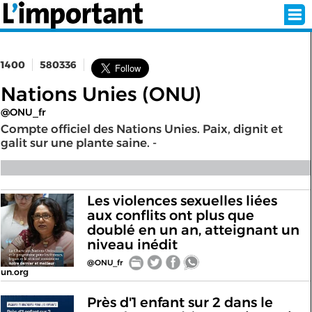
1400
580336
INSCRIPTION
CONNEXION
Nations Unies (ONU)
@ONU_fr
SÉLECTION DE L'ÉTÉ
Compte officiel des Nations Unies. Paix, dignit et
galit sur une plante saine. -
SUR L'ÉCRAN D'ACCUEIL
Les violences sexuelles liées
ABONNEZ-VOUS À LA NEWSLETTER!
aux conflits ont plus que
doublé en un an, atteignant un
niveau inédit
SUIVEZ NOUS:
@ONU_fr
un.org
< RETOUR À L'ACCUEIL
Près d'1 enfant sur 2 dans le