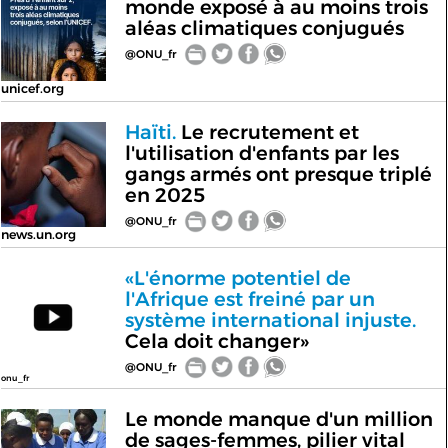
monde exposé à au moins trois
aléas climatiques conjugués
@ONU_fr
unicef.org
Haïti.
Le recrutement et
l'utilisation d'enfants par les
gangs armés ont presque triplé
en 2025
@ONU_fr
news.un.org
«L'énorme potentiel de
l'Afrique est freiné par un
système international injuste.
Cela doit changer»
@ONU_fr
onu_fr
Le monde manque d'un million
de sages-femmes, pilier vital