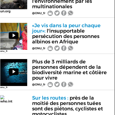
l'environnement par les
multinationales
un.org
@ONU_fr
«Je vis dans la peur chaque
jour»:
l'insupportable
persécution des personnes
albinos en Afrique
@ONU_fr
onu_fr
Plus de 3 milliards de
personnes dépendent de la
biodiversité marine et côtière
pour vivre
@ONU_fr
onu_fr
Sur les routes :
près de la
who.int
moitié des personnes tuées
sont des piétons, cyclistes et
motocyclistes