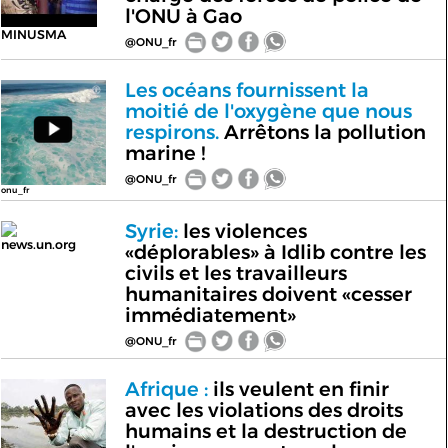
l'ONU à Gao
MINUSMA
@ONU_fr
Les océans fournissent la
moitié de l'oxygène que nous
respirons.
Arrêtons la pollution
marine !
@ONU_fr
onu_fr
Syrie:
les violences
news.un.org
«déplorables» à Idlib contre les
civils et les travailleurs
humanitaires doivent «cesser
immédiatement»
@ONU_fr
Afrique :
ils veulent en finir
avec les violations des droits
humains et la destruction de