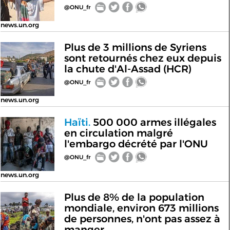
@ONU_fr
news.un.org
Plus de 3 millions de Syriens
sont retournés chez eux depuis
la chute d'Al-Assad (HCR)
@ONU_fr
news.un.org
Haïti.
500 000 armes illégales
en circulation malgré
l'embargo décrété par l'ONU
@ONU_fr
news.un.org
Plus de 8% de la population
mondiale, environ 673 millions
de personnes, n'ont pas assez à
manger