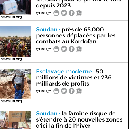
depuis 2023
@ONU_fr
news.un.org
Soudan :
près de 65.000
personnes déplacées par les
combats au Kordofan
@ONU_fr
news.un.org
Esclavage moderne :
50
millions de victimes et 236
milliards de profits
@ONU_fr
news.un.org
Soudan :
la famine risque de
s'étendre à 20 nouvelles zones
d'ici la fin de l'hiver