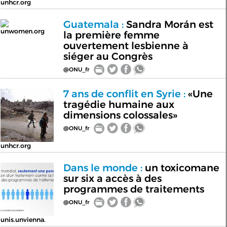
unhcr.org
Guatemala :
Sandra Morán est
unwomen.org
la première femme
ouvertement lesbienne à
siéger au Congrès
@ONU_fr
7 ans de conflit en Syrie :
«Une
tragédie humaine aux
dimensions colossales»
@ONU_fr
unhcr.org
Dans le monde :
un toxicomane
sur six a accès à des
programmes de traitements
@ONU_fr
unis.unvienna.