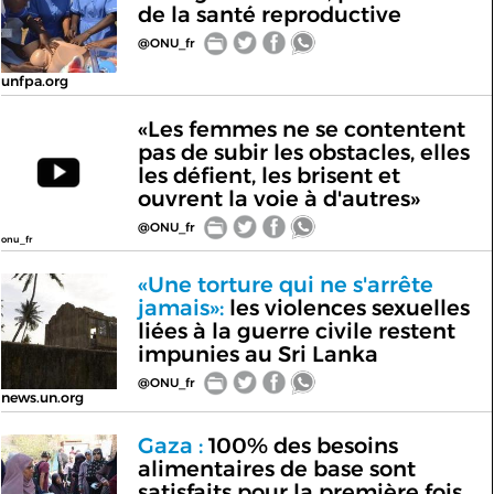
de la santé reproductive
@ONU_fr
unfpa.org
«Les femmes ne se contentent
pas de subir les obstacles, elles
les défient, les brisent et
ouvrent la voie à d'autres»
@ONU_fr
onu_fr
«Une torture qui ne s'arrête
jamais»:
les violences sexuelles
liées à la guerre civile restent
impunies au Sri Lanka
@ONU_fr
news.un.org
Gaza :
100% des besoins
alimentaires de base sont
satisfaits pour la première fois