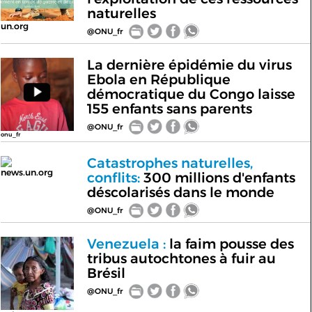
naturelles
un.org
@ONU_fr
La dernière épidémie du virus
Ebola en République
démocratique du Congo laisse
155 enfants sans parents
@ONU_fr
onu_fr
Catastrophes naturelles,
news.un.org
conflits:
300 millions d'enfants
déscolarisés dans le monde
@ONU_fr
Venezuela :
la faim pousse des
tribus autochtones à fuir au
Brésil
@ONU_fr