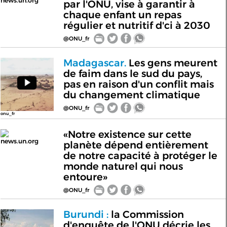
news.un.org
par l'ONU, vise à garantir à
chaque enfant un repas
régulier et nutritif d'ci à 2030
@ONU_fr
Madagascar.
Les gens meurent
de faim dans le sud du pays,
pas en raison d'un conflit mais
du changement climatique
@ONU_fr
onu_fr
«Notre existence sur cette
news.un.org
planète dépend entièrement
de notre capacité à protéger le
monde naturel qui nous
entoure»
@ONU_fr
Burundi :
la Commission
d'enquête de l'ONU décrie les