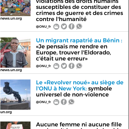
violations des droits humains
susceptibles de constituer des
crimes de guerre et des crimes
contre l'humanité
news.un.org
@ONU_fr
Un migrant rapatrié au Bénin :
«Je pensais me rendre en
Europe, trouver l'Eldorado,
c'était une erreur»
@ONU_fr
news.un.org
Le «Revolver noué» au siège de
l'ONU à New York:
symbole
universel de non-violence
@ONU_fr
un.org
Aucune femme ni aucune fille