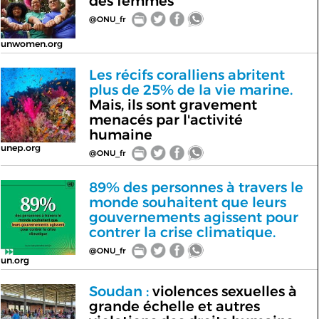
des femmes
@ONU_fr
unwomen.org
Les récifs coralliens abritent
plus de 25% de la vie marine.
Mais, ils sont gravement
menacés par l'activité
humaine
unep.org
@ONU_fr
89% des personnes à travers le
monde souhaitent que leurs
gouvernements agissent pour
contrer la crise climatique.
@ONU_fr
un.org
Soudan :
violences sexuelles à
grande échelle et autres