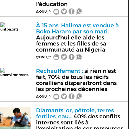
l'éducation
@ONU_fr
À 15 ans, Halima est vendue à
unfpa.org
Boko Haram par son mari.
Aujourd'hui elle aide les
femmes et les filles de sa
communauté au Nigeria
@ONU_fr
Réchauffement :
si rien n'est
unenvironment.
fait, 70% de tous les récifs
coralliens disparaîtront dans
les prochaines décennies
@ONU_fr
Diamants, or, pétrole, terres
fertiles, eau...
40% des conflits
internes sont liés à
l'exploitation de ces ressources