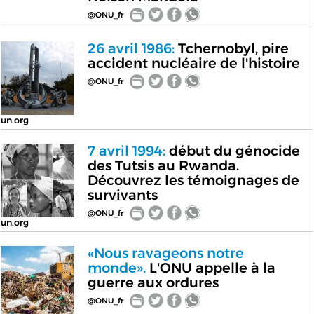
@ONU_fr
26 avril 1986:
Tchernobyl, pire
accident nucléaire de l'histoire
@ONU_fr
un.org
7 avril 1994:
début du génocide
des Tutsis au Rwanda.
Découvrez les témoignages de
survivants
@ONU_fr
un.org
«Nous ravageons notre
monde».
L'ONU appelle à la
guerre aux ordures
@ONU_fr