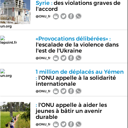
Syrie :
des violations graves de
l'accord
@ONU_fr
un.org
«Provocations délibérées» :
lepoint.fr
l'escalade de la violence dans
l'est de l'Ukraine
@ONU_fr
1 million de déplacés au Yémen
un.org
:
l'ONU appelle à la solidarité
internationale
@ONU_fr
:
l'ONU appelle à aider les
jeunes à bâtir un avenir
durable
@ONU_fr