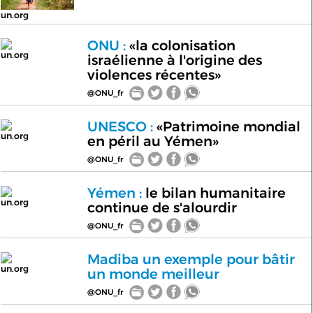
un.org
ONU :
«la colonisation
un.org
israélienne à l'origine des
violences récentes»
@ONU_fr
UNESCO :
«Patrimoine mondial
un.org
en péril au Yémen»
@ONU_fr
Yémen :
le bilan humanitaire
un.org
continue de s'alourdir
@ONU_fr
Madiba un exemple pour bâtir
un.org
un monde meilleur
@ONU_fr