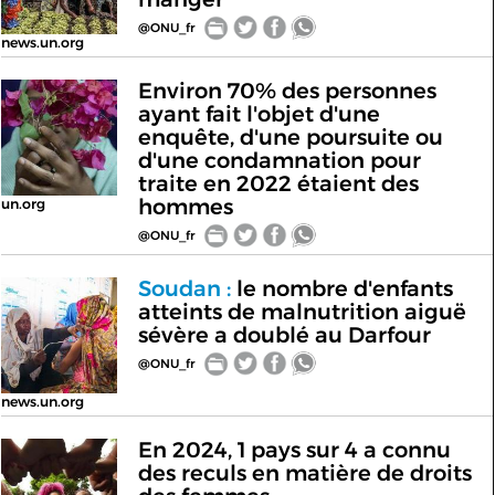
@ONU_fr
news.un.org
Environ 70% des personnes
ayant fait l'objet d'une
enquête, d'une poursuite ou
d'une condamnation pour
traite en 2022 étaient des
hommes
un.org
@ONU_fr
Soudan :
le nombre d'enfants
atteints de malnutrition aiguë
sévère a doublé au Darfour
@ONU_fr
news.un.org
En 2024, 1 pays sur 4 a connu
des reculs en matière de droits