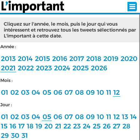
Cliquez sur l'année, le mois, puis le jour qui vous
intéressent et retrouvez tous les tweets sélectionnés par
L'important à cette date.
INSCRIPTION
CONNEXION
Année :
SÉLECTION DE L'ÉTÉ
2013
2014
2015
2016
2017
2018
2019
2020
2021
2022
2023
2024
2025
2026
Mois :
SUR L'ÉCRAN D'ACCUEIL
01
02
03
04
05
06
07
08
09
10
11
12
ABONNEZ-VOUS À LA NEWSLETTER!
Jour :
SUIVEZ NOUS:
01
02
03
04
05
06
07
08
09
10
11
12
13
14
15
16
17
18
19
20
21
22
23
24
25
26
27
28
< RETOUR À L'ACCUEIL
29
30
31