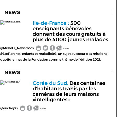
NEWS
Ile-de-France :
500
carenews.com
enseignants bénévoles
donnent des cours gratuits à
plus de 4000 jeunes malades
@McDoFr_Newsroom
4 ans
â€œParents, enfants et maladieâ€, un sujet au coeur des missions
quotidiennes de la Fondation comme thème de l'édition 2021.
NEWS
Corée du Sud.
Des centaines
ouest-france.f
d'habitants trahis par les
caméras de leurs maisons
«intelligentes»
@ericfreyss
4 ans