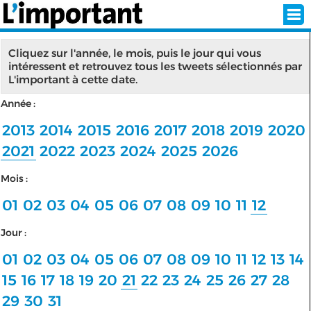
Cliquez sur l'année, le mois, puis le jour qui vous
intéressent et retrouvez tous les tweets sélectionnés par
L'important à cette date.
INSCRIPTION
CONNEXION
Année :
SÉLECTION DE L'ÉTÉ
2013
2014
2015
2016
2017
2018
2019
2020
2021
2022
2023
2024
2025
2026
Mois :
SUR L'ÉCRAN D'ACCUEIL
01
02
03
04
05
06
07
08
09
10
11
12
ABONNEZ-VOUS À LA NEWSLETTER!
Jour :
SUIVEZ NOUS:
01
02
03
04
05
06
07
08
09
10
11
12
13
14
15
16
17
18
19
20
21
22
23
24
25
26
27
28
< RETOUR À L'ACCUEIL
29
30
31