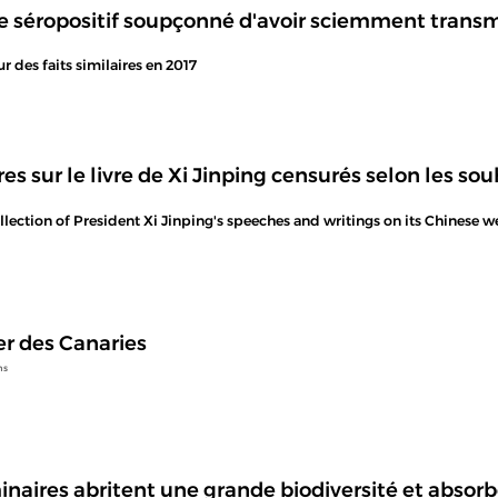
séropositif soupçonné d'avoir sciemment transmi
ur des faits similaires en 2017
s sur le livre de Xi Jinping censurés selon les s
ection of President Xi Jinping's speeches and writings on its Chinese w
r des Canaries
ns
inaires abritent une grande biodiversité et absorb