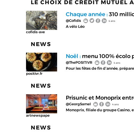
LE CHOIX DE CRÉDIT MUTUEL 
Chaque année :
310 milli
@Cofidis
4 ans
A vélo Léo
cofidis-ave
NEWS
Noël :
menu 100% écolo po
@ThePOSITIVR
4 ans
Pour les fêtes de fin d’année, prép
positivr.fr
NEWS
Prisunic et Monoprix ent
@GeorgSamel
4 ans
Monoprix, filiale du groupe Casino, e
artnewspape
NEWS