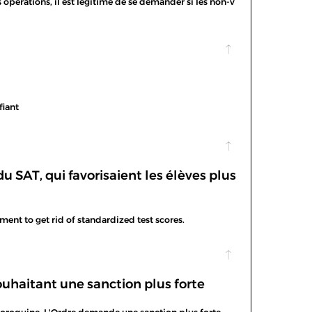
pérations, il est légitime de se demander si les non-v
fiant
 SAT, qui favorisaient les élèves plus
ent to get rid of standardized test scores.
ouhaitant une sanction plus forte