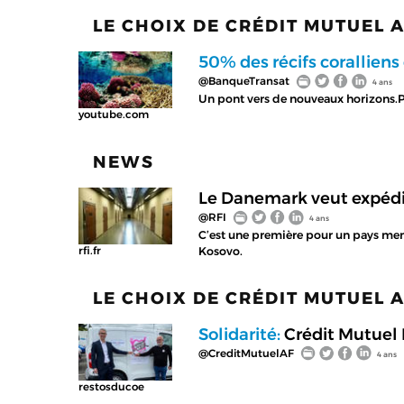
LE CHOIX DE CRÉDIT MUTUEL 
50% des récifs coralliens
@BanqueTransat
4 ans
Un pont vers de nouveaux horizons.P
youtube.com
NEWS
Le Danemark veut expédi
@RFI
4 ans
C’est une première pour un pays me
Kosovo.
rfi.fr
LE CHOIX DE CRÉDIT MUTUEL 
Solidarité:
Crédit Mutuel 
@CreditMutuelAF
4 ans
restosducoe