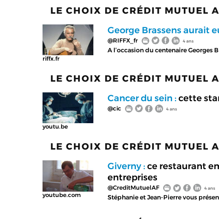
LE CHOIX DE CRÉDIT MUTUEL 
George Brassens aurait e
@RIFFX_fr
4 ans
A l’occasion du centenaire Georges B
riffx.fr
LE CHOIX DE CRÉDIT MUTUEL 
Cancer du sein :
cette sta
@cic
4 ans
youtu.be
LE CHOIX DE CRÉDIT MUTUEL 
Giverny :
ce restaurant em
entreprises
@CreditMutuelAF
4 ans
youtube.com
Stéphanie et Jean-Pierre vous présent