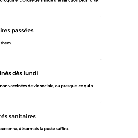
loroquine. L'Ordre demande une sanction plus forte.
aires passées
f them.
inés dès lundi
non vaccinées de vie sociale, ou presque, ce qui s
tés sanitaires
personne, désormais la poste suffira.