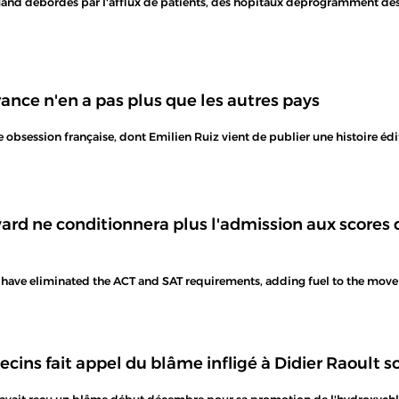
and débordés par l'afflux de patients, des hôpitaux déprogramment des o
rance n'en a pas plus que les autres pays
 obsession française, dont Emilien Ruiz vient de publier une histoire édi
rd ne conditionnera plus l'admission aux scores du
t have eliminated the ACT and SAT requirements, adding fuel to the movem
cins fait appel du blâme infligé à Didier Raoult s