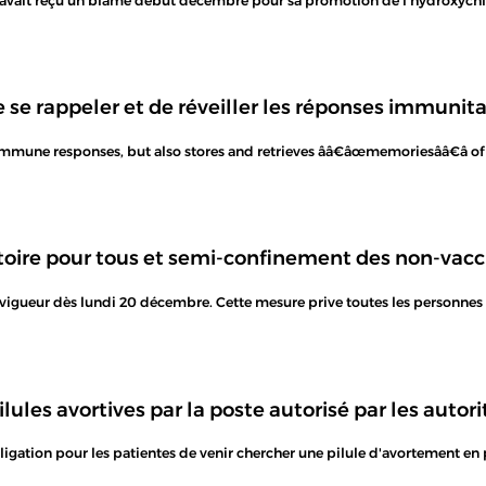
le avait reçu un blâme début décembre pour sa promotion de l'hydroxych
 se rappeler et de réveiller les réponses immunit
e immune responses, but also stores and retrieves ââ€âœmemoriesââ€â o
atoire pour tous et semi-confinement des non-vacc
n vigueur dès lundi 20 décembre. Cette mesure prive toutes les personnes 
ilules avortives par la poste autorisé par les autori
ligation pour les patientes de venir chercher une pilule d'avortement en 