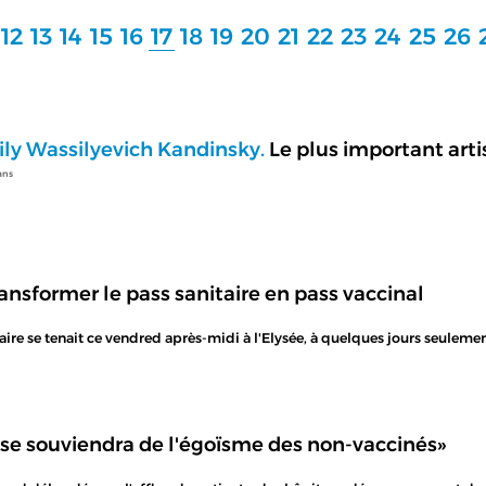
12
13
14
15
16
17
18
19
20
21
22
23
24
25
26
ily Wassilyevich Kandinsky.
Le plus important arti
ans
nsformer le pass sanitaire en pass vaccinal
ire se tenait ce vendred après-midi à l'Elysée, à quelques jours seulemen
se souviendra de l'égoïsme des non-vaccinés»