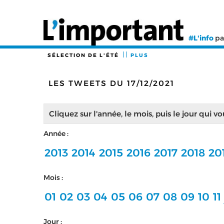
#L'info
pa
SÉLECTION DE L'ÉTÉ
PLUS
LES TWEETS DU 17/12/2021
Cliquez sur l'année, le mois, puis le jour qui v
Année :
2013
2014
2015
2016
2017
2018
20
Mois :
01
02
03
04
05
06
07
08
09
10
11
Jour :