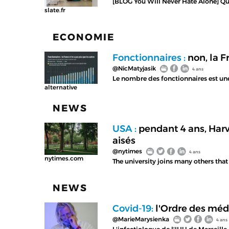
[BLOG You Will Never Hate Alone] Qu
slate.fr
ECONOMIE
Fonctionnaires :
non, la F
@NicMatyjasik
4 ans
Le nombre des fonctionnaires est une
alternative
NEWS
USA :
pendant 4 ans, Harva
aisés
@nytimes
4 ans
nytimes.com
The university joins many others tha
NEWS
Covid-19:
l'Ordre des méde
@MarieMarysienka
4 ans