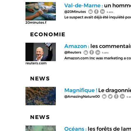
Val-de-Marne :
un homme 
@20Minutes
4 ans
Le suspect avait déjà été inquiété po
20minutes.f
ECONOMIE
Amazon :
les commentaire
@Reuters
4 ans
Amazon.com Inc was marketing a coll
reuters.com
NEWS
Magnifique !
Le dragonnie
@AmazingNature00
4 a
NEWS
Océans :
les forêts de lam