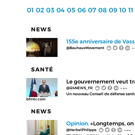
01
02
03
04
05
06
07
08
09
10
11
NEWS
155e anniversaire de Vass
@BauhausMovement
4 
SANTÉ
Le gouvernement veut tra
@i24NEWS_FR
4 ans
Un nouveau Conseil de défense sanita
bfmtv.com
NEWS
Opinion.
«Longtemps, on 
@HerbelPhilippe
4 ans