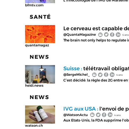
L'infectiologue de l'IHU de Marseil
bfmtv.com
SANTÉ
Le cerveau est capable de
@QuantaMagazine
4 ans
The brain not only helps to regulat
quantamagaz
NEWS
Suisse :
télétravail oblig
@SergeMichel_
4 ans
C’est décidé: la règle des 2G entre e
heidi.news
NEWS
IVG aux USA :
l'envoi de p
@WatsonActu
4 ans
Aux Etats-Unis, la FDA supprime l'ob
watson.ch