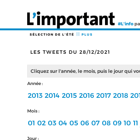
#L'info
pa
SÉLECTION DE L'ÉTÉ
PLUS
LES TWEETS DU 28/12/2021
Cliquez sur l'année, le mois, puis le jour qui v
Année :
2013
2014
2015
2016
2017
2018
20
Mois :
01
02
03
04
05
06
07
08
09
10
11
Jour :