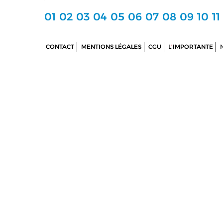
01
02
03
04
05
06
07
08
09
10
11
CONTACT
MENTIONS LÉGALES
CGU
L
'
IMPORTANTE