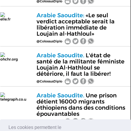
@ColossusDiplo
Arabie Saoudite:
«Le seul
elle.fr
verdict acceptable serait la
libération immédiate de
Loujain al-Hathloul»
@ColossusDiplo
Arabie Saoudite.
L'état de
ohchr.org
santé de la militante féministe
Loujain Al-Hathloul se
détériore, il faut la libérer!
@ColossusDiplo
Arabie Saoudite.
Une prison
telegraph.co.u
détient 16000 migrants
éthiopiens dans des conditions
épouvantables
@ColossusDiplo
Les cookies permettent le