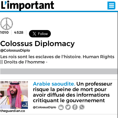
1010
4528
INSCRIPTION
CONNEXION
Colossus Diplomacy
SÉLECTION DE L'ÉTÉ
@ColossusDiplo
Les rois sont les esclaves de l'histoire. Human Rights
|| Droits de l'homme -
SUR L'ÉCRAN D'ACCUEIL
ABONNEZ-VOUS À LA NEWSLETTER!
Arabie saoudite.
Un professeur
risque la peine de mort pour
SUIVEZ NOUS:
avoir diffusé des informations
critiquant le gouvernement
< RETOUR À L'ACCUEIL
@ColossusDiplo
theguardian.co