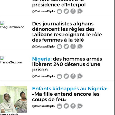
présidence d'Interpol
@ColossusDiplo
Des journalistes afghans
theguardian.co
dénoncent les règles des
talibans restreignant le rôle
des femmes à la télé
@ColossusDiplo
Nigeria:
des hommes armés
france24.com
libèrent 240 détenus d'une
prison
@ColossusDiplo
Enfants kidnappés au Nigeria:
«Ma fille entend encore les
coups de feu»
@ColossusDiplo
lemonde.fr