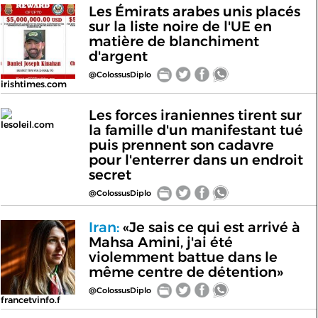
Les Émirats arabes unis placés
sur la liste noire de l'UE en
matière de blanchiment
d'argent
@ColossusDiplo
irishtimes.com
Les forces iraniennes tirent sur
lesoleil.com
la famille d'un manifestant tué
puis prennent son cadavre
pour l'enterrer dans un endroit
secret
@ColossusDiplo
Iran:
«Je sais ce qui est arrivé à
Mahsa Amini, j'ai été
violemment battue dans le
même centre de détention»
@ColossusDiplo
francetvinfo.f