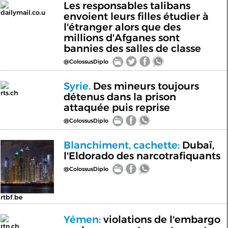
Les responsables talibans
dailymail.co.u
envoient leurs filles étudier à
l'étranger alors que des
millions d'Afganes sont
bannies des salles de classe
@ColossusDiplo
Syrie.
Des mineurs toujours
rts.ch
détenus dans la prison
attaquée puis reprise
@ColossusDiplo
Blanchiment, cachette:
Dubaï,
l'Eldorado des narcotrafiquants
@ColossusDiplo
rtbf.be
Yémen:
violations de l'embargo
rtn.ch