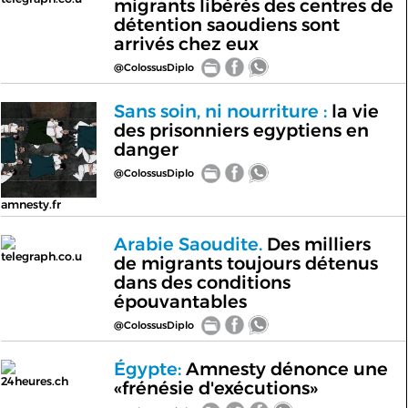
migrants libérés des centres de
détention saoudiens sont
arrivés chez eux
@ColossusDiplo
Sans soin, ni nourriture :
la vie
des prisonniers egyptiens en
danger
@ColossusDiplo
amnesty.fr
Arabie Saoudite.
Des milliers
telegraph.co.u
de migrants toujours détenus
dans des conditions
épouvantables
@ColossusDiplo
Égypte:
Amnesty dénonce une
24heures.ch
«frénésie d'exécutions»