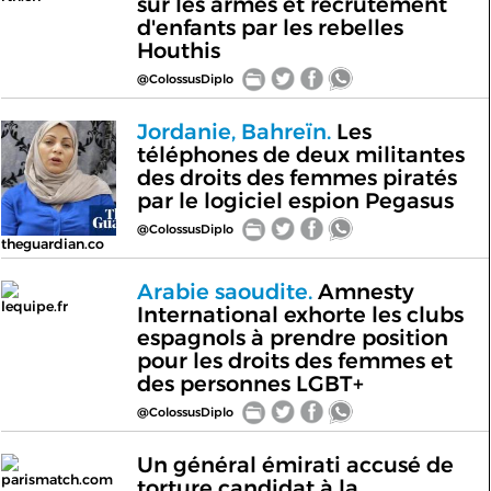
sur les armes et recrutement
d'enfants par les rebelles
Houthis
@ColossusDiplo
Jordanie, Bahreïn.
Les
téléphones de deux militantes
des droits des femmes piratés
par le logiciel espion Pegasus
@ColossusDiplo
theguardian.co
Arabie saoudite.
Amnesty
lequipe.fr
International exhorte les clubs
espagnols à prendre position
pour les droits des femmes et
des personnes LGBT+
@ColossusDiplo
Un général émirati accusé de
parismatch.com
torture candidat à la