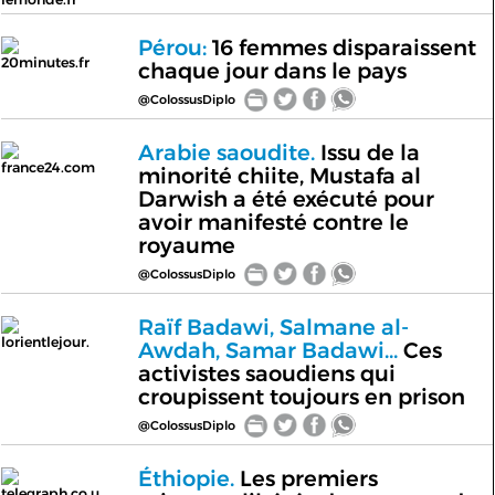
Pérou:
16 femmes disparaissent
20minutes.fr
chaque jour dans le pays
@ColossusDiplo
Arabie saoudite.
Issu de la
france24.com
minorité chiite, Mustafa al
Darwish a été exécuté pour
avoir manifesté contre le
royaume
@ColossusDiplo
Raïf Badawi, Salmane al-
lorientlejour.
Awdah, Samar Badawi...
Ces
activistes saoudiens qui
croupissent toujours en prison
@ColossusDiplo
Éthiopie.
Les premiers
telegraph.co.u