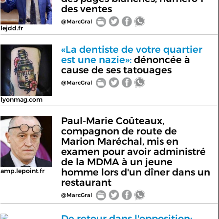
des ventes
@MarcGral
lejdd.fr
«La dentiste de votre quartier
est une nazie»:
dénoncée à
cause de ses tatouages
@MarcGral
lyonmag.com
Paul-Marie Coûteaux,
compagnon de route de
Marion Maréchal, mis en
examen pour avoir administré
de la MDMA à un jeune
homme lors d'un dîner dans un
amp.lepoint.fr
restaurant
@MarcGral
De retour dans l'opposition: