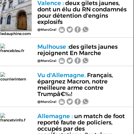
Valence :
deux gilets jaunes,
dont un élu du RN condamnés
pour détention d'engins
explosifs
@MarcGral
ledauphine.com
Mulhouse :
des gilets jaunes
francebleu.fr
rejoignent En Marche
@MarcGral
Vu d'Allemagne.
Français,
courrierintern
épargnez Macron, notre
meilleure arme contre
Trumpâ€‰!
@MarcGral
Allemagne :
un match de foot
francetvinfo.f
reporté faute de policiers,
occupés par des