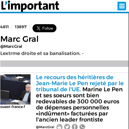
4811
13897
INSCRIPTION
CONNEXION
Marc Gral
@MarcGral
SÉLECTION DE L'ÉTÉ
Lextrme droite et sa banalisation. -
SUR L'ÉCRAN D'ACCUEIL
Le recours des héritières de
Jean-Marie Le Pen rejeté par le
ABONNEZ-VOUS À LA NEWSLETTER!
tribunal de l'UE.
Marine Le Pen
et ses soeurs sont bien
SUIVEZ NOUS:
redevables de 300 000 euros
de dépenses personnelles
ouest-france.f
«indûment» facturées par
< RETOUR À L'ACCUEIL
l'ancien leader frontiste
@MarcGral