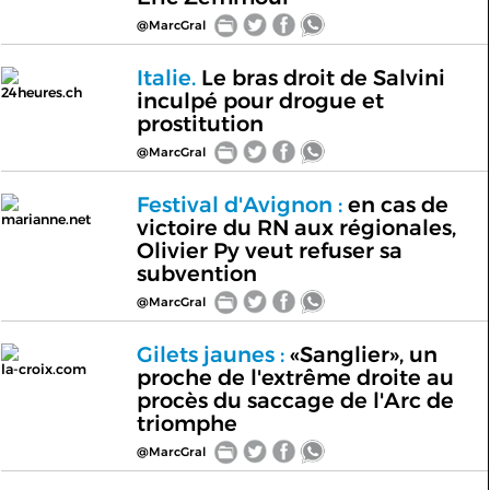
@MarcGral
Italie.
Le bras droit de Salvini
24heures.ch
inculpé pour drogue et
prostitution
@MarcGral
Festival d'Avignon :
en cas de
marianne.net
victoire du RN aux régionales,
Olivier Py veut refuser sa
subvention
@MarcGral
Gilets jaunes :
«Sanglier», un
la-croix.com
proche de l'extrême droite au
procès du saccage de l'Arc de
triomphe
@MarcGral