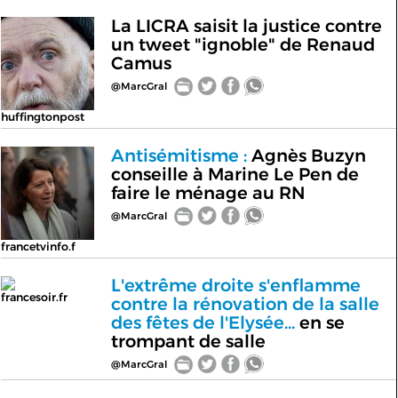
La LICRA saisit la justice contre
un tweet "ignoble" de Renaud
Camus
@MarcGral
huffingtonpost
Antisémitisme :
Agnès Buzyn
conseille à Marine Le Pen de
faire le ménage au RN
@MarcGral
francetvinfo.f
L'extrême droite s'enflamme
francesoir.fr
contre la rénovation de la salle
des fêtes de l'Elysée...
en se
trompant de salle
@MarcGral