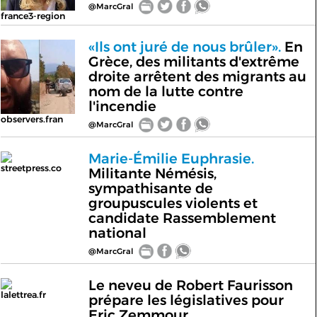
@MarcGral
france3-region
«Ils ont juré de nous brûler».
En
Grèce, des militants d'extrême
droite arrêtent des migrants au
nom de la lutte contre
l'incendie
observers.fran
@MarcGral
Marie-Émilie Euphrasie.
streetpress.co
Militante Némésis,
sympathisante de
groupuscules violents et
candidate Rassemblement
national
@MarcGral
Le neveu de Robert Faurisson
lalettrea.fr
prépare les législatives pour
Eric Zemmour