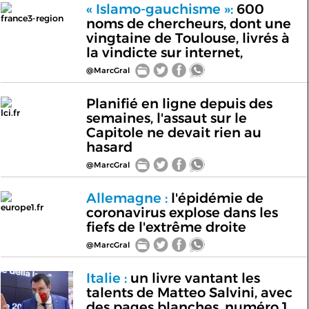
« Islamo-gauchisme »:
600
france3-region
noms de chercheurs, dont une
vingtaine de Toulouse, livrés à
la vindicte sur internet,
@MarcGral
Planifié en ligne depuis des
lci.fr
semaines, l'assaut sur le
Capitole ne devait rien au
hasard
@MarcGral
Allemagne :
l'épidémie de
europe1.fr
coronavirus explose dans les
fiefs de l'extrême droite
@MarcGral
Italie :
un livre vantant les
talents de Matteo Salvini, avec
des pages blanches, numéro 1