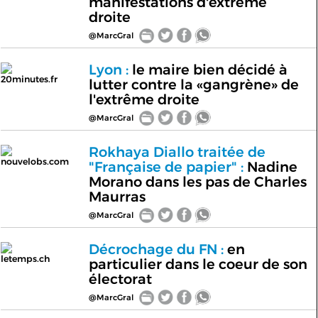
manifestations d'extrême
droite
@MarcGral
Lyon :
le maire bien décidé à
20minutes.fr
lutter contre la «gangrène» de
l'extrême droite
@MarcGral
Rokhaya Diallo traitée de
nouvelobs.com
"Française de papier" :
Nadine
Morano dans les pas de Charles
Maurras
@MarcGral
Décrochage du FN :
en
letemps.ch
particulier dans le coeur de son
électorat
@MarcGral