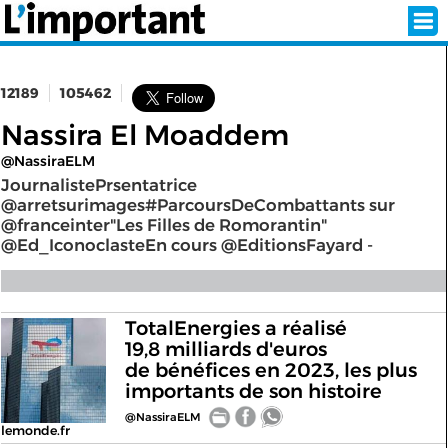
12189
105462
INSCRIPTION
CONNEXION
Nassira El Moaddem
@NassiraELM
SÉLECTION DE L'ÉTÉ
JournalistePrsentatrice
@arretsurimages#ParcoursDeCombattants sur
@franceinter"Les Filles de Romorantin"
@Ed_IconoclasteEn cours @EditionsFayard -
SUR L'ÉCRAN D'ACCUEIL
ABONNEZ-VOUS À LA NEWSLETTER!
TotalEnergies a réalisé
19,8 milliards d'euros
SUIVEZ NOUS:
de bénéfices en 2023, les plus
importants de son histoire
< RETOUR À L'ACCUEIL
@NassiraELM
lemonde.fr