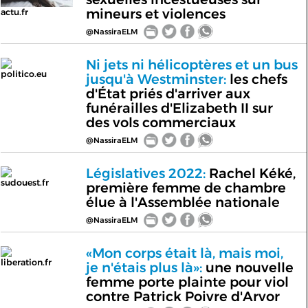
mineurs et violences
actu.fr
@NassiraELM
Ni jets ni hélicoptères et un bus
politico.eu
jusqu'à Westminster:
les chefs
d'État priés d'arriver aux
funérailles d'Elizabeth II sur
des vols commerciaux
@NassiraELM
Législatives 2022:
Rachel Kéké,
sudouest.fr
première femme de chambre
élue à l'Assemblée nationale
@NassiraELM
«Mon corps était là, mais moi,
liberation.fr
je n'étais plus là»:
une nouvelle
femme porte plainte pour viol
contre Patrick Poivre d'Arvor