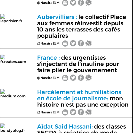
@NassiraELM
Aubervilliers :
le collectif Place
leparisien.fr
aux femmes réinvestit depuis
10 ans les terrasses des cafés
populaires
@NassiraELM
France :
des urgentistes
fr.reuters.com
s'injectent de l'insuline pour
faire plier le gouvernement
@NassiraELM
Harcèlement et humiliations
medium.com
en école de journalisme:
mon
histoire n'est pas une exception
@NassiraELM
Aïdat Said Hassani:
des classes
bondyblog.fr
SEGPA à créatrice de mode