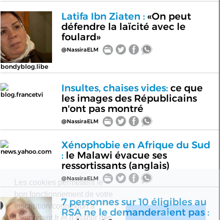
Latifa Ibn Ziaten :
«On peut
défendre la laïcité avec le
foulard»
@NassiraELM
bondyblog.libe
Insultes, chaises vides:
ce que
blog.francetvi
les images des Républicains
n'ont pas montré
@NassiraELM
Xénophobie en Afrique du Sud
news.yahoo.com
:
le Malawi évacue ses
ressortissants (anglais)
@NassiraELM
Les cookies permettent le
bon fonctionnement de votre
7 personnes sur 10 éligibles au
inscription/connexion à
RSA ne le demanderaient pas :
Ok
L’important.fr et d’établir des