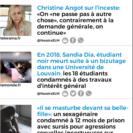
Christine Angot sur l'inceste:
«On «ne passe pas à autre
chose», contrairement à la
demande générale, on
continue»
telerama.fr
@NassiraELM
En 2018, Sandia Dia, étudiant
noir meurt suite à un bizutage
dans une Université de
Louvain:
les 18 étudiants
condamnés à des travaux
d'intérêt général
lemonde.fr
@NassiraELM
«Il se masturbe devant sa belle-
fille»:
un sexagénaire
condamné à 12 mois de prison
avec sursis pour agressions
sexuelles incestueuses sur