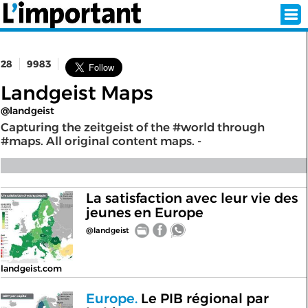
28
9983
INSCRIPTION
CONNEXION
Landgeist Maps
@landgeist
SÉLECTION DE L'ÉTÉ
Capturing the zeitgeist of the #world through
#maps. All original content maps. -
SUR L'ÉCRAN D'ACCUEIL
La satisfaction avec leur vie des
ABONNEZ-VOUS À LA NEWSLETTER!
jeunes en Europe
@landgeist
SUIVEZ NOUS:
landgeist.com
< RETOUR À L'ACCUEIL
Europe.
Le PIB régional par