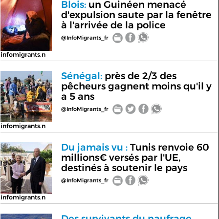
Blois:
un Guinéen menacé
d'expulsion saute par la fenêtre
à l'arrivée de la police
@InfoMigrants_fr
infomigrants.n
Sénégal:
près de 2/3 des
pêcheurs gagnent moins qu'il y
a 5 ans
@InfoMigrants_fr
infomigrants.n
Du jamais vu :
Tunis renvoie 60
millions€ versés par l'UE,
destinés à soutenir le pays
@InfoMigrants_fr
infomigrants.n
Des survivants du naufrage