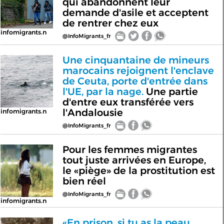
qui abandonnent leur
demande d'asile et acceptent
de rentrer chez eux
infomigrants.n
@InfoMigrants_fr
Une cinquantaine de mineurs
marocains rejoignent l'enclave
de Ceuta, porte d'entrée dans
l'UE, par la nage.
Une partie
d'entre eux transférée vers
l'Andalousie
infomigrants.n
@InfoMigrants_fr
Pour les femmes migrantes
tout juste arrivées en Europe,
le «piège» de la prostitution est
bien réel
@InfoMigrants_fr
infomigrants.n
«En prison, si tu as la peau