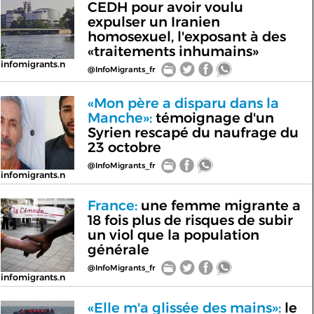
CEDH pour avoir voulu
expulser un Iranien
homosexuel, l'exposant à des
«traitements inhumains»
infomigrants.n
@InfoMigrants_fr
«Mon père a disparu dans la
Manche»:
témoignage d'un
Syrien rescapé du naufrage du
23 octobre
@InfoMigrants_fr
infomigrants.n
France:
une femme migrante a
18 fois plus de risques de subir
un viol que la population
générale
@InfoMigrants_fr
infomigrants.n
«Elle m'a glissée des mains»:
le