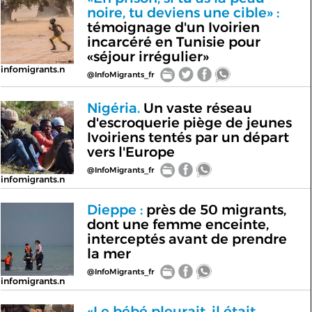
noire, tu deviens une cible» :
témoignage d'un Ivoirien
incarcéré en Tunisie pour
«séjour irrégulier»
infomigrants.n
@InfoMigrants_fr
Nigéria.
Un vaste réseau
d'escroquerie piège de jeunes
Ivoiriens tentés par un départ
vers l'Europe
@InfoMigrants_fr
infomigrants.n
Dieppe :
près de 50 migrants,
dont une femme enceinte,
interceptés avant de prendre
la mer
@InfoMigrants_fr
infomigrants.n
«Le bébé pleurait, il était