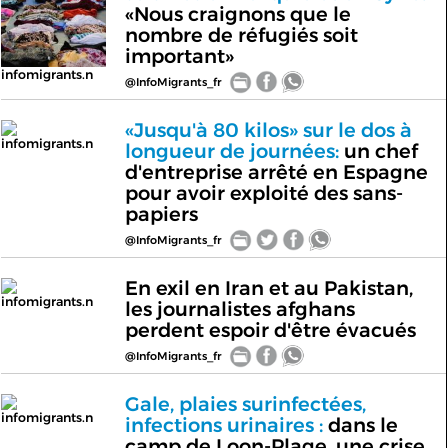
«Nous craignons que le
nombre de réfugiés soit
important»
infomigrants.n
@InfoMigrants_fr
«Jusqu'à 80 kilos» sur le dos à
infomigrants.n
longueur de journées:
un chef
d'entreprise arrêté en Espagne
pour avoir exploité des sans-
papiers
@InfoMigrants_fr
En exil en Iran et au Pakistan,
infomigrants.n
les journalistes afghans
perdent espoir d'être évacués
@InfoMigrants_fr
Gale, plaies surinfectées,
infomigrants.n
infections urinaires :
dans le
camp de Loon-Plage, une crise