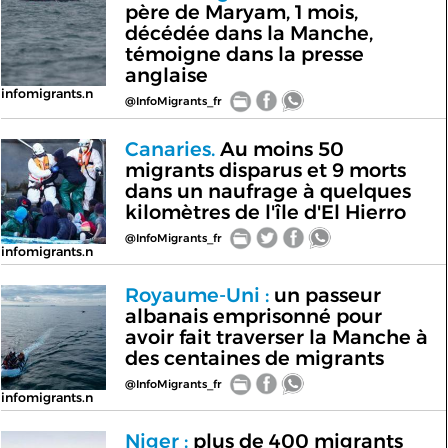
père de Maryam, 1 mois,
décédée dans la Manche,
témoigne dans la presse
anglaise
infomigrants.n
@InfoMigrants_fr
Canaries.
Au moins 50
migrants disparus et 9 morts
dans un naufrage à quelques
kilomètres de l'île d'El Hierro
@InfoMigrants_fr
infomigrants.n
Royaume-Uni :
un passeur
albanais emprisonné pour
avoir fait traverser la Manche à
des centaines de migrants
@InfoMigrants_fr
infomigrants.n
Niger :
plus de 400 migrants