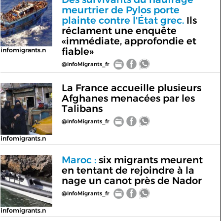
meurtrier de Pylos porte
plainte contre l'État grec.
Ils
réclament une enquête
«immédiate, approfondie et
fiable»
infomigrants.n
@InfoMigrants_fr
La France accueille plusieurs
Afghanes menacées par les
Talibans
@InfoMigrants_fr
infomigrants.n
Maroc :
six migrants meurent
en tentant de rejoindre à la
nage un canot près de Nador
@InfoMigrants_fr
infomigrants.n