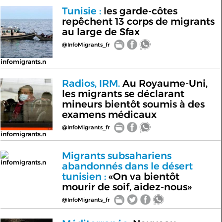
Tunisie :
les garde-côtes
repêchent 13 corps de migrants
au large de Sfax
@InfoMigrants_fr
infomigrants.n
Radios, IRM.
Au Royaume-Uni,
les migrants se déclarant
mineurs bientôt soumis à des
examens médicaux
@InfoMigrants_fr
infomigrants.n
Migrants subsahariens
infomigrants.n
abandonnés dans le désert
tunisien :
«On va bientôt
mourir de soif, aidez-nous»
@InfoMigrants_fr