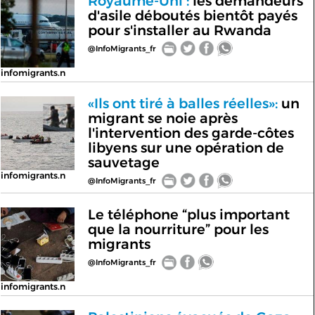
Royaume-Uni :
les demandeurs
d'asile déboutés bientôt payés
pour s'installer au Rwanda
@InfoMigrants_fr
infomigrants.n
«Ils ont tiré à balles réelles»:
un
migrant se noie après
l'intervention des garde-côtes
libyens sur une opération de
sauvetage
infomigrants.n
@InfoMigrants_fr
Le téléphone “plus important
que la nourriture” pour les
migrants
@InfoMigrants_fr
infomigrants.n