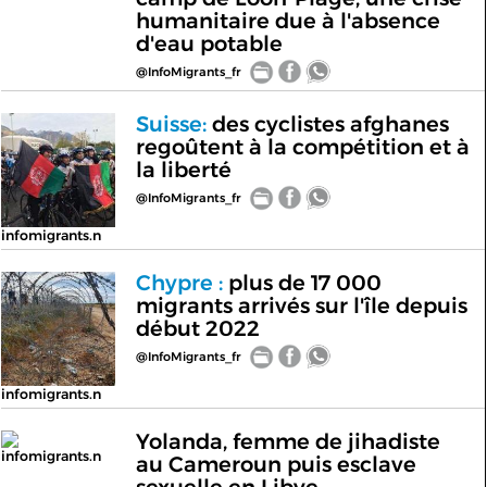
humanitaire due à l'absence
d'eau potable
@InfoMigrants_fr
Suisse:
des cyclistes afghanes
regoûtent à la compétition et à
la liberté
@InfoMigrants_fr
infomigrants.n
Chypre :
plus de 17 000
migrants arrivés sur l'île depuis
début 2022
@InfoMigrants_fr
infomigrants.n
Yolanda, femme de jihadiste
infomigrants.n
au Cameroun puis esclave