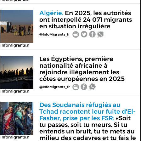
Algérie.
En 2025, les autorités
ont interpellé 24 071 migrants
en situation irrégulière
@InfoMigrants_fr
infomigrants.n
Les Égyptiens, première
nationalité africaine à
rejoindre illégalement les
côtes européennes en 2025
@InfoMigrants_fr
infomigrants.n
Des Soudanais réfugiés au
Tchad racontent leur fuite d'El-
Fasher, prise par les FSR:
«Soit
tu passes, soit tu meurs. Si tu
entends un bruit, tu te mets au
milieu des cadavres et tu fais le
infomigrants.n