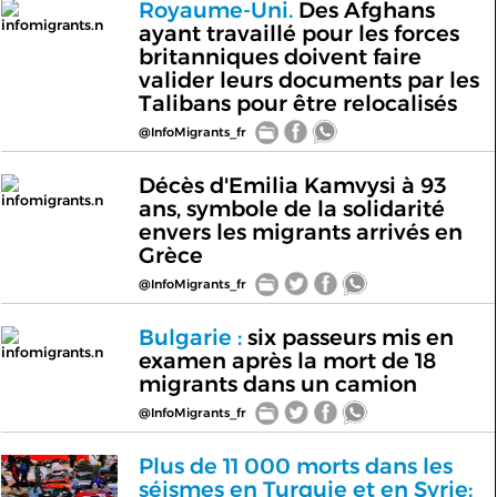
Royaume-Uni.
Des Afghans
infomigrants.n
ayant travaillé pour les forces
britanniques doivent faire
valider leurs documents par les
Talibans pour être relocalisés
@InfoMigrants_fr
Décès d'Emilia Kamvysi à 93
infomigrants.n
ans, symbole de la solidarité
envers les migrants arrivés en
Grèce
@InfoMigrants_fr
Bulgarie :
six passeurs mis en
infomigrants.n
examen après la mort de 18
migrants dans un camion
@InfoMigrants_fr
Plus de 11 000 morts dans les
séismes en Turquie et en Syrie: