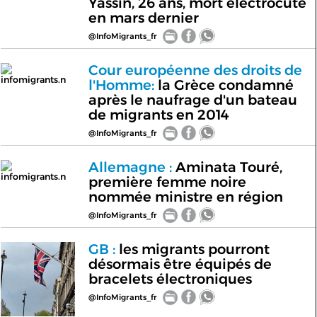
Yassin, 26 ans, mort électrocuté
en mars dernier
@InfoMigrants_fr
Cour européenne des droits de
infomigrants.n
l'Homme:
la Grèce condamné
après le naufrage d'un bateau
de migrants en 2014
@InfoMigrants_fr
Allemagne :
Aminata Touré,
infomigrants.n
première femme noire
nommée ministre en région
@InfoMigrants_fr
GB :
les migrants pourront
désormais être équipés de
bracelets électroniques
@InfoMigrants_fr