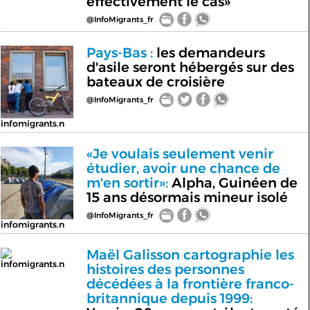
effectivement le cas»
@InfoMigrants_fr
Pays-Bas :
les demandeurs
d'asile seront hébergés sur des
bateaux de croisière
@InfoMigrants_fr
infomigrants.n
«Je voulais seulement venir
étudier, avoir une chance de
m'en sortir»:
Alpha, Guinéen de
15 ans désormais mineur isolé
@InfoMigrants_fr
infomigrants.n
Maël Galisson cartographie les
infomigrants.n
histoires des personnes
décédées à la frontière franco-
britannique depuis 1999: