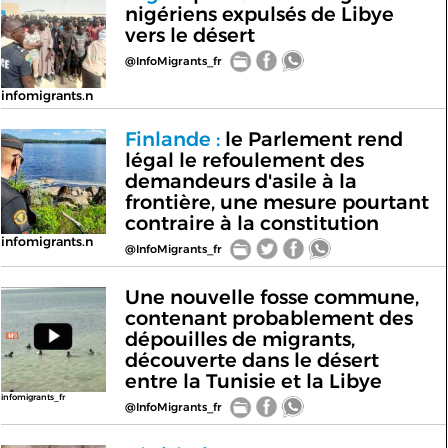
nigériens expulsés de Libye
vers le désert
@InfoMigrants_fr
infomigrants.n
Finlande :
le Parlement rend
légal le refoulement des
demandeurs d'asile à la
frontière, une mesure pourtant
contraire à la constitution
infomigrants.n
@InfoMigrants_fr
Une nouvelle fosse commune,
contenant probablement des
dépouilles de migrants,
découverte dans le désert
entre la Tunisie et la Libye
infomigrants_fr
@InfoMigrants_fr