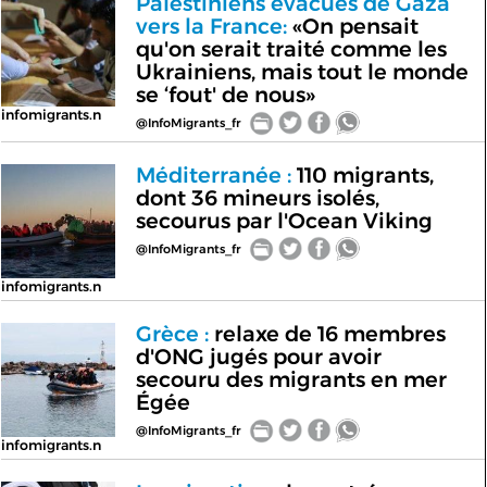
Palestiniens évacués de Gaza
vers la France:
«On pensait
qu'on serait traité comme les
Ukrainiens, mais tout le monde
se ‘fout' de nous»
infomigrants.n
@InfoMigrants_fr
Méditerranée :
110 migrants,
dont 36 mineurs isolés,
secourus par l'Ocean Viking
@InfoMigrants_fr
infomigrants.n
Grèce :
relaxe de 16 membres
d'ONG jugés pour avoir
secouru des migrants en mer
Égée
@InfoMigrants_fr
infomigrants.n