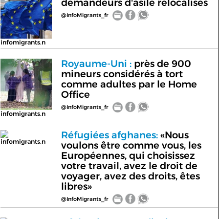
demandeurs d'asile relocalisés
@InfoMigrants_fr
infomigrants.n
Royaume-Uni :
près de 900
mineurs considérés à tort
comme adultes par le Home
Office
@InfoMigrants_fr
infomigrants.n
Réfugiées afghanes:
«Nous
infomigrants.n
voulons être comme vous, les
Européennes, qui choisissez
votre travail, avez le droit de
voyager, avez des droits, êtes
libres»
@InfoMigrants_fr