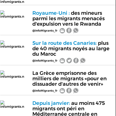
infomigrants.n
Royaume-Uni :
des mineurs
infomigrants.n
parmi les migrants menacés
d'expulsion vers le Rwanda
@InfoMigrants_fr
Sur la route des Canaries:
plus
infomigrants.n
de 40 migrants noyés au large
du Maroc
@InfoMigrants_fr
La Grèce emprisonne des
infomigrants.n
milliers de migrants «pour en
dissuader d'autres de venir»
@InfoMigrants_fr
Depuis janvier:
au moins 475
infomigrants.n
migrants ont péri en
Méditerranée centrale en