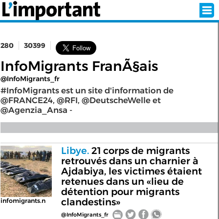
280
30399
INSCRIPTION
CONNEXION
InfoMigrants FranÃ§ais
@InfoMigrants_fr
SÉLECTION DE L'ÉTÉ
#InfoMigrants est un site d'information de
@FRANCE24, @RFI, @DeutscheWelle et
@Agenzia_Ansa -
SUR L'ÉCRAN D'ACCUEIL
ABONNEZ-VOUS À LA NEWSLETTER!
Libye.
21 corps de migrants
retrouvés dans un charnier à
Ajdabiya, les victimes étaient
SUIVEZ NOUS:
retenues dans un «lieu de
détention pour migrants
< RETOUR À L'ACCUEIL
clandestins»
infomigrants.n
@InfoMigrants_fr