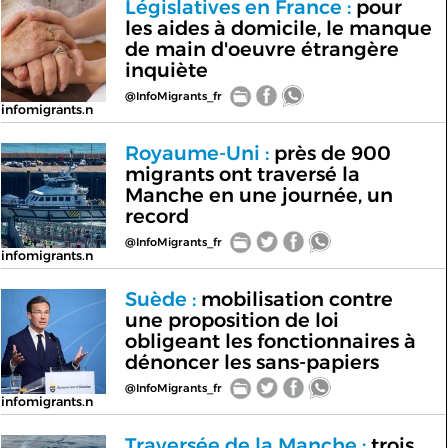
Législatives en France :
pour
les aides à domicile, le manque
de main d'oeuvre étrangère
inquiète
@InfoMigrants_fr
infomigrants.n
Royaume-Uni :
près de 900
migrants ont traversé la
Manche en une journée, un
record
@InfoMigrants_fr
infomigrants.n
Suède :
mobilisation contre
une proposition de loi
obligeant les fonctionnaires à
dénoncer les sans-papiers
@InfoMigrants_fr
infomigrants.n
Traversée de la Manche :
trois