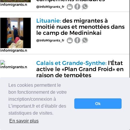
infomigrants.n
@InfoMigrants_fr
Lituanie:
des migrantes à
moitié nues et menottées dans
le camp de Medininkai
@InfoMigrants_fr
infomigrants.n
Calais et Grande-Synthe:
l'État
infomigrants.n
active le «Plan Grand Froid» en
raison de tempêtes
@InfoMigrants_fr
Les cookies permettent le
bon fonctionnement de votre
Non, 40 millions de migrants
inscription/connexion à
ne sont pas arrivés en UE en
Ok
L’important.fr et d’établir des
2021, contrairement à
statistiques de visites.
l'affirmation de Pécresse
En savoir plus
@InfoMigrants_fr
infomigrants_fr