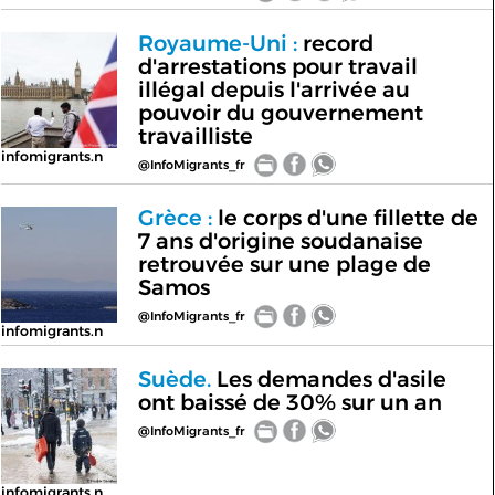
Royaume-Uni :
record
d'arrestations pour travail
illégal depuis l'arrivée au
pouvoir du gouvernement
travailliste
infomigrants.n
@InfoMigrants_fr
Grèce :
le corps d'une fillette de
7 ans d'origine soudanaise
retrouvée sur une plage de
Samos
@InfoMigrants_fr
infomigrants.n
Suède.
Les demandes d'asile
ont baissé de 30% sur un an
@InfoMigrants_fr
infomigrants.n