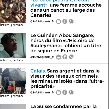
vivant»:
une femme accouche
dans un canot au large des
Canaries
@InfoMigrants_fr
infomigrants.n
Le Guinéen Abou Sangare,
héros du film «L'Histoire de
Souleymane», obtient un titre
de séjour en France
@InfoMigrants_fr
infomigrants.n
Calais.
Sans argent et dans le
viseur des réseaux criminels,
les mineurs isolés «dans l'ultra-
précarité»
@InfoMigrants_fr
infomigrants.n
La Suisse condamnée par la