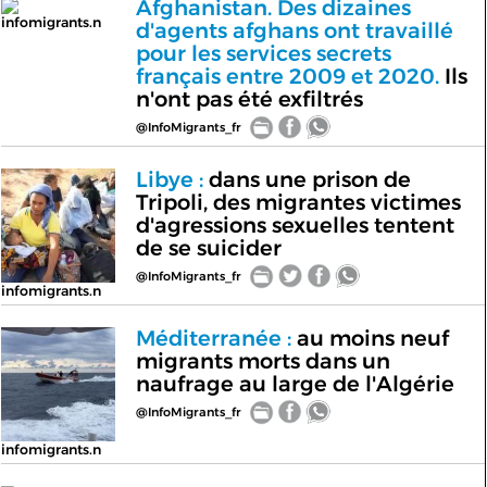
Afghanistan. Des dizaines
infomigrants.n
d'agents afghans ont travaillé
pour les services secrets
français entre 2009 et 2020.
Ils
n'ont pas été exfiltrés
@InfoMigrants_fr
Libye :
dans une prison de
Tripoli, des migrantes victimes
d'agressions sexuelles tentent
de se suicider
@InfoMigrants_fr
infomigrants.n
Méditerranée :
au moins neuf
migrants morts dans un
naufrage au large de l'Algérie
@InfoMigrants_fr
infomigrants.n