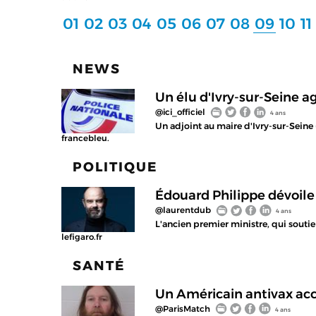
01
02
03
04
05
06
07
08
09
10
11
NEWS
Un élu d'Ivry-sur-Seine 
@ici_officiel
4 ans
Un adjoint au maire d'Ivry-sur-Seine
francebleu.
POLITIQUE
Édouard Philippe dévoile
@laurentdub
4 ans
L'ancien premier ministre, qui soutie
lefigaro.fr
SANTÉ
Un Américain antivax acc
@ParisMatch
4 ans