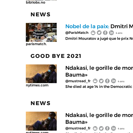
bibliobs.no
NEWS
Nobel de la paix:
Dmitri M
@ParisMatch
4 ans
Dmitri Mouratov a jugé que le prix Nob
parismatch.
GOOD BYE 2021
Ndakasi, le gorille de mo
Bauma»
@mustread_fr
4 ans
nytimes.com
She died at age 14 in the Democratic
NEWS
Ndakasi, le gorille de mo
Bauma»
@mustread_fr
4 ans
nytimes.com