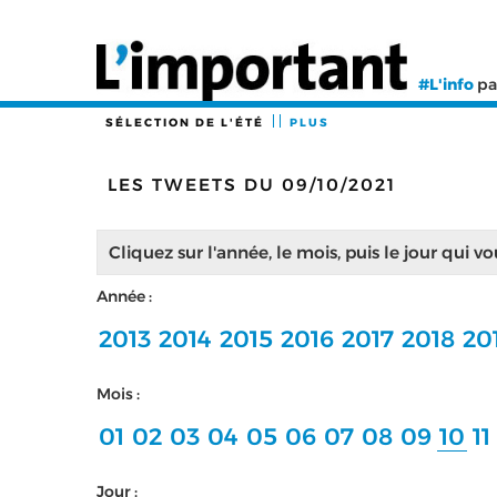
#L'info
pa
SÉLECTION DE L'ÉTÉ
PLUS
LES TWEETS DU 09/10/2021
Cliquez sur l'année, le mois, puis le jour qui v
Année :
2013
2014
2015
2016
2017
2018
20
Mois :
01
02
03
04
05
06
07
08
09
10
11
Jour :