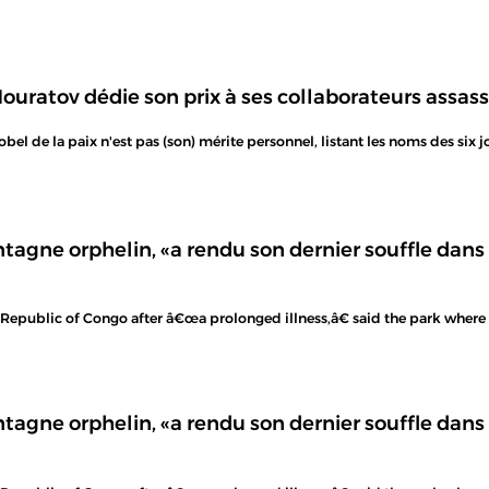
ouratov dédie son prix à ses collaborateurs assassi
el de la paix n'est pas (son) mérite personnel, listant les noms des six jo
ntagne orphelin, «a rendu son dernier souffle dans 
 Republic of Congo after â€œa prolonged illness,â€ said the park where 
ntagne orphelin, «a rendu son dernier souffle dans 