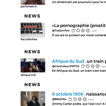
Un Américain est poursuivi pour le m
parismatch.
NEWS
«La pornographie (prosti
@TadamYen
4 ans
If we are to protect our most vulne
focusforhea
NEWS
Afrique du Sud :
un train 
@ControleurPM733
4 an
En Afrique du Sud, un train s'est tran
afrique.tv5
NEWS
9 octobre 1906 :
naissance
@BibliObs
4 ans
Jimmy Carter poète, qui l'eut cru? A l