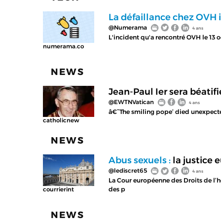
La défaillance chez OVH il
@Numerama
4 ans
L'incident qu'a rencontré OVH le 13
numerama.co
NEWS
Jean-Paul Ier sera béatif
@EWTNVatican
4 ans
â€˜The smiling pope’ died unexpectedl
catholicnew
NEWS
Abus sexuels :
la justice
@lediscret65
4 ans
La Cour européenne des Droits de l
des p
courrierint
NEWS