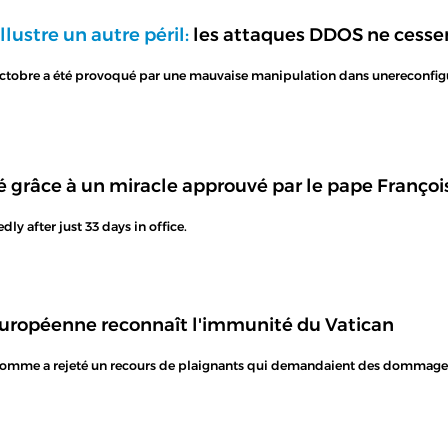
lustre un autre péril:
les attaques DDOS ne cessent
 octobre a été provoqué par une mauvaise manipulation dans unereconfigu
ié grâce à un miracle approuvé par le pape Françoi
y after just 33 days in office.
 européenne reconnaît l'immunité du Vatican
’homme a rejeté un recours de plaignants qui demandaient des dommage