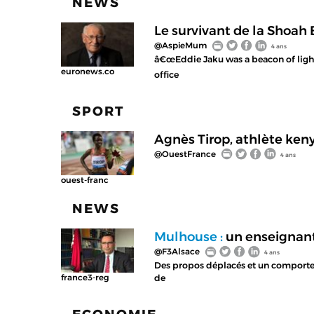
NEWS
Le survivant de la Shoah 
@AspieMum
4 ans
â€œEddie Jaku was a beacon of light
euronews.co
office
SPORT
Agnès Tirop, athlète ken
@OuestFrance
4 ans
ouest-franc
NEWS
Mulhouse :
un enseignant 
@F3Alsace
4 ans
Des propos déplacés et un comportem
de
france3-reg