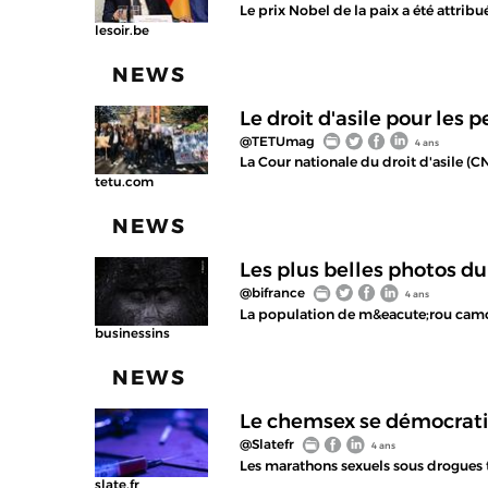
Le prix Nobel de la paix a été attrib
lesoir.be
NEWS
Le droit d'asile pour les
@TETUmag
4 ans
La Cour nationale du droit d'asile (
tetu.com
NEWS
Les plus belles photos d
@bifrance
4 ans
La population de m&eacute;rou camoufl
businessins
NEWS
Le chemsex se démocratise
@Slatefr
4 ans
Les marathons sexuels sous drogues t
slate.fr