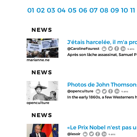
01
02
03
04
05
06
07
08
09
10
11
NEWS
J'étais harcelée, il m'a pr
@CarolineFourest
4 ans
Après son lâche assassinat, Samuel P
marianne.ne
NEWS
Photos de John Thomson
@openculture
4 ans
In the early 1860s, a few Westerners
openculture
NEWS
«Le Prix Nobel n'est pas u
@lesoir
4 ans