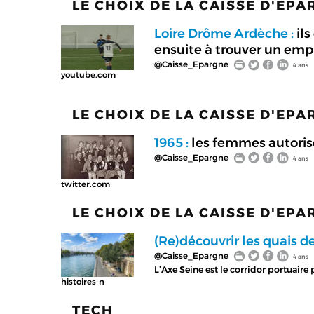
LE CHOIX DE LA CAISSE D'EP
Loire Drôme Ardèche :
ils
ensuite à trouver un emp
@Caisse_Epargne
4 ans
youtube.com
LE CHOIX DE LA CAISSE D'EP
1965 :
les femmes autorisé
@Caisse_Epargne
4 ans
twitter.com
LE CHOIX DE LA CAISSE D'EP
(Re)découvrir les quais d
@Caisse_Epargne
4 ans
L’Axe Seine est le corridor portuaire
histoires-n
TECH