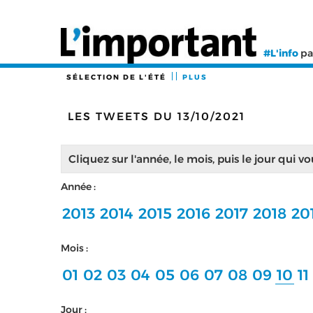
#L'info
pa
SÉLECTION DE L'ÉTÉ
PLUS
LES TWEETS DU 13/10/2021
Cliquez sur l'année, le mois, puis le jour qui v
Année :
2013
2014
2015
2016
2017
2018
20
Mois :
01
02
03
04
05
06
07
08
09
10
11
Jour :