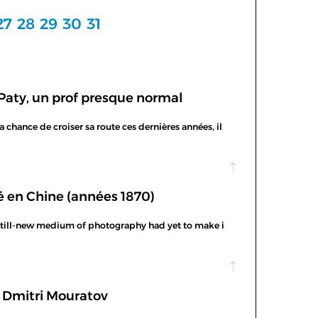
27
28
29
30
31
 Paty, un prof presque normal
 chance de croiser sa route ces dernières années, il
é en Chine (années 1870)
he still-new medium of photography had yet to make i
e Dmitri Mouratov