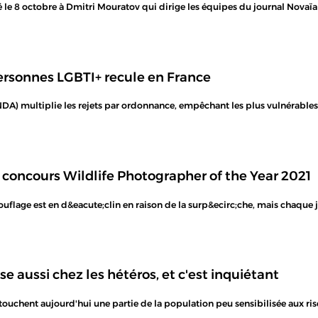
ué le 8 octobre à Dmitri Mouratov qui dirige les équipes du journal Novaïa
 personnes LGBTI+ recule en France
CNDA) multiplie les rejets par ordonnance, empêchant les plus vulnérable
u concours Wildlife Photographer of the Year 2021
age est en d&eacute;clin en raison de la surp&ecirc;che, mais chaque juil
 aussi chez les hétéros, et c'est inquiétant
ouchent aujourd'hui une partie de la population peu sensibilisée aux r