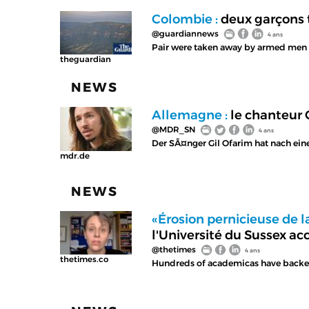
Colombie :
deux garçons t
@guardiannews
4 ans
Pair were taken away by armed men 
theguardian
NEWS
Allemagne :
le chanteur 
@MDR_SN
4 ans
Der SÃ¤nger Gil Ofarim hat nach ein
mdr.de
NEWS
«Érosion pernicieuse de 
l'Université du Sussex a
@thetimes
4 ans
thetimes.co
Hundreds of academicas have backed 