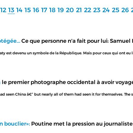
12
13
14
15
16
17
18
19
20
21
22
23
24
25
26
otégée...
Ce que personne n'a fait pour lui: Samuel
aty est devenu un symbole de la République. Mais pour ceux qui ont eu la
:
le premier photographe occidental à avoir voyag
 had seen China â€” but nearly all of them had seen it for themselves. T
n bouclier»:
Poutine met la pression au journalist