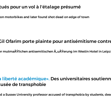
ués pour un vol à l'étalage présumé
on motorbikes and later found shot dead on edge of town
Gil Ofarim porte plainte pour antisémitisme contre
er mutmaÃŸlichen antisemitischen Ã„uÃŸerung im Westin Hotel in Leipzig
la liberté académique».
Des universitaires soutien
ccusée de transphobie
a Sussex University professor accused of transphobia by students, descr