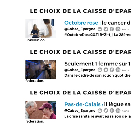
LE CHOIX DE LA CAISSE D'EP
Octobre rose :
le cancer du
@Caisse_Epargne
4 ans
#OctobreRose2021 ðŸŽ—ï¸ | La 28ème 
linkedin.co
LE CHOIX DE LA CAISSE D'EP
Seulement 1 femme sur 10 
@Caisse_Epargne
4 ans
Dans le cadre de son action quotidien
federation.
LE CHOIX DE LA CAISSE D'EP
Pas-de-Calais :
il lègue s
@Caisse_Epargne
4 ans
La crise sanitaire avait eu raison de
federation.