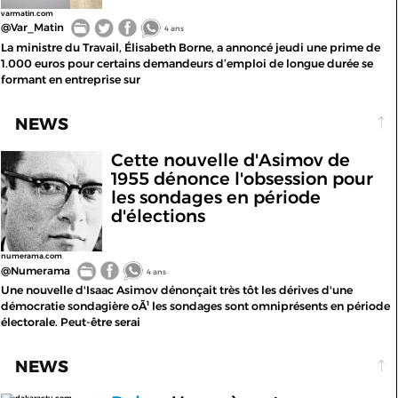
varmatin.com
@Var_Matin
4 ans
La ministre du Travail, Élisabeth Borne, a annoncé jeudi une prime de
1.000 euros pour certains demandeurs d’emploi de longue durée se
formant en entreprise sur
NEWS
Cette nouvelle d'Asimov de
1955 dénonce l'obsession pour
les sondages en période
d'élections
numerama.com
@Numerama
4 ans
Une nouvelle d'Isaac Asimov dénonçait très tôt les dérives d'une
démocratie sondagière oÃ¹ les sondages sont omniprésents en période
électorale. Peut-être serai
NEWS