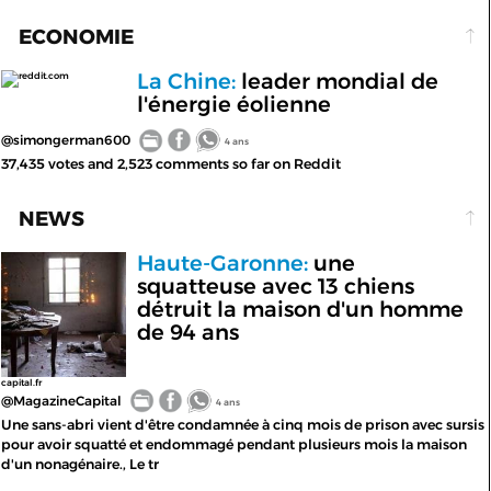
ECONOMIE
La Chine:
leader mondial de
reddit.com
l'énergie éolienne
@simongerman600
4 ans
37,435 votes and 2,523 comments so far on Reddit
NEWS
Haute-Garonne:
une
squatteuse avec 13 chiens
détruit la maison d'un homme
de 94 ans
capital.fr
@MagazineCapital
4 ans
Une sans-abri vient d'être condamnée à cinq mois de prison avec sursis
pour avoir squatté et endommagé pendant plusieurs mois la maison
d'un nonagénaire., Le tr