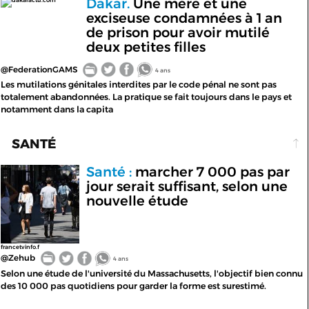
Dakar.
Une mère et une
dakaractu.com
exciseuse condamnées à 1 an
de prison pour avoir mutilé
deux petites filles
@FederationGAMS
4 ans
Les mutilations génitales interdites par le code pénal ne sont pas
totalement abandonnées. La pratique se fait toujours dans le pays et
notamment dans la capita
SANTÉ
Santé :
marcher 7 000 pas par
jour serait suffisant, selon une
nouvelle étude
francetvinfo.f
@Zehub
4 ans
Selon une étude de l'université du Massachusetts, l'objectif bien connu
des 10 000 pas quotidiens pour garder la forme est surestimé.