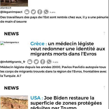
atlantico.fr
@VeganImpact
4 ans
Des travailleurs des pays de l'Est sont rentrés chez eux, il y a une pénurie
de main d'oeuvre
NEWS
Grèce :
un médecin légiste
infomigrants.n
veut redonner une identité aux
migrants morts dans l'Evros
@InfoMigrants_fr
4 ans
Médecin légiste depuis les années 2000, Pavlos Pavlidis autopsie tous
les corps de migrants trouvés dans la région de l'Evros, frontalière avec
la Turquie. A l'
NEWS
USA :
Joe Biden restaure la
superficie de zones protégées
réduites par Trump