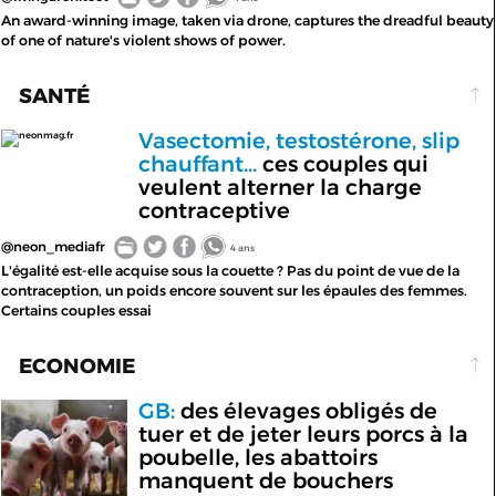
An award-winning image, taken via drone, captures the dreadful beauty
of one of nature's violent shows of power.
SANTÉ
Vasectomie, testostérone, slip
neonmag.fr
chauffant...
ces couples qui
veulent alterner la charge
contraceptive
@neon_mediafr
4 ans
L'égalité est-elle acquise sous la couette ? Pas du point de vue de la
contraception, un poids encore souvent sur les épaules des femmes.
Certains couples essai
ECONOMIE
GB:
des élevages obligés de
tuer et de jeter leurs porcs à la
poubelle, les abattoirs
manquent de bouchers