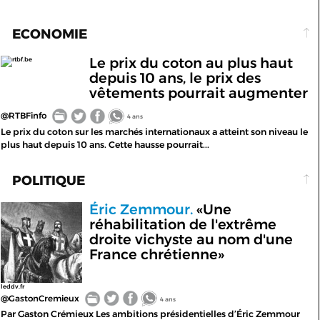
ECONOMIE
Le prix du coton au plus haut
rtbf.be
depuis 10 ans, le prix des
vêtements pourrait augmenter
@RTBFinfo
4 ans
Le prix du coton sur les marchés internationaux a atteint son niveau le
plus haut depuis 10 ans. Cette hausse pourrait...
POLITIQUE
Éric Zemmour.
«Une
réhabilitation de l'extrême
droite vichyste au nom d'une
France chrétienne»
leddv.fr
@GastonCremieux
4 ans
Par Gaston Crémieux Les ambitions présidentielles d’Éric Zemmour