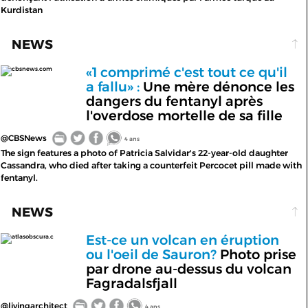
Kurdistan
NEWS
«1 comprimé c'est tout ce qu'il
cbsnews.com
a fallu» :
Une mère dénonce les
dangers du fentanyl après
l'overdose mortelle de sa fille
@CBSNews
4 ans
The sign features a photo of Patricia Salvidar's 22-year-old daughter
Cassandra, who died after taking a counterfeit Percocet pill made with
fentanyl.
NEWS
Est-ce un volcan en éruption
atlasobscura.c
ou l'oeil de Sauron?
Photo prise
par drone au-dessus du volcan
Fagradalsfjall
@livingarchitect
4 ans