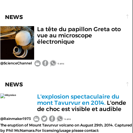
NEWS
La tête du papillon Greta oto
vue au microscope
électronique
@ScienceChannel
4 ans
NEWS
L'explosion spectaculaire du
Abyssius
mont Tavurvur en 2014.
L'onde
de choc est visible et audible
@Rainmaker1973
4 ans
The eruption of Mount Tavurvur volcano on August 29th, 2014. Captured
by Phil McNamara.For licensing/usage please contact: