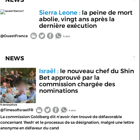
Sierra Leone :
la peine de mort
ouest-france.f
abolie, vingt ans après la
dernière exécution
@OuestFrance
4 ans
NEWS
Israël :
le nouveau chef du Shin
Bet approuvé par la
commission chargée des
nominations
fr.timesofisra
@TimesofIsraelFR
4 ans
La commission Goldberg dit n'avoir rien trouvé de défavorable
concernant 'Resh' et le processus de sa désignation, malgré une lettre
anonyme en défaveur du cand