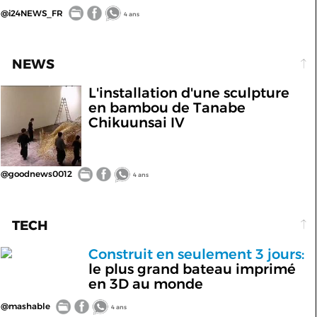
@i24NEWS_FR
4 ans
NEWS
L'installation d'une sculpture
en bambou de Tanabe
Chikuunsai IV
@goodnews0012
4 ans
TECH
Construit en seulement 3 jours:
le plus grand bateau imprimé
en 3D au monde
@mashable
4 ans