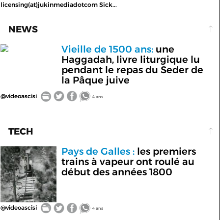
licensing(at)jukinmediadotcom Sick...
NEWS
Vieille de 1500 ans:
une
Haggadah, livre liturgique lu
pendant le repas du Seder de
la Pâque juive
@videoascisi
4 ans
TECH
Pays de Galles :
les premiers
trains à vapeur ont roulé au
début des années 1800
@videoascisi
4 ans