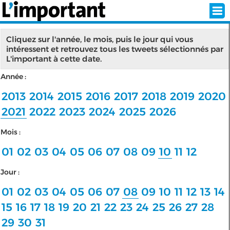
Cliquez sur l'année, le mois, puis le jour qui vous
intéressent et retrouvez tous les tweets sélectionnés par
L'important à cette date.
INSCRIPTION
CONNEXION
Année :
SÉLECTION DE L'ÉTÉ
2013
2014
2015
2016
2017
2018
2019
2020
2021
2022
2023
2024
2025
2026
Mois :
SUR L'ÉCRAN D'ACCUEIL
01
02
03
04
05
06
07
08
09
10
11
12
ABONNEZ-VOUS À LA NEWSLETTER!
Jour :
SUIVEZ NOUS:
01
02
03
04
05
06
07
08
09
10
11
12
13
14
15
16
17
18
19
20
21
22
23
24
25
26
27
28
< RETOUR À L'ACCUEIL
29
30
31