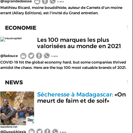
@lagrandedeesse
4 ans
Matthieu Ricard, moine bouddhiste, auteur de Carnets d'un moine
errant (Allary Editions), est l'invité du Grand entretien.
ECONOMIE
Les 100 marques les plus
visualcapitali
valorisées au monde en 2021
@fadouce
4 ans
COVID-19 hit the global economy hard, but some companies thrived
amidst the chaos. Here are the top 100 most valuable brands of 2021.
NEWS
Sécheresse à Madagascar:
«On
meurt de faim et de soif»
reporterre.net
@DussolAlexis
4 ans