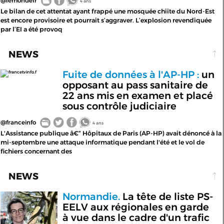
@lemondefr
4 ans
Le bilan de cet attentat ayant frappé une mosquée chiite du Nord-Est
est encore provisoire et pourrait s’aggraver. L’explosion revendiquée
par l’EI a été provoq
NEWS
Fuite de données à l'AP-HP :
un
francetvinfo.f
opposant au pass sanitaire de
22 ans mis en examen et placé
sous contrôle judiciaire
@franceinfo
4 ans
L'Assistance publique â€“ Hôpitaux de Paris (AP-HP) avait dénoncé à la
mi-septembre une attaque informatique pendant l'été et le vol de
fichiers concernant des
NEWS
Normandie.
La tête de liste PS-
EELV aux régionales en garde
à vue dans le cadre d'un trafic