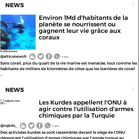
NEWS
Environ 1Md d'habitants de la
planète se nourrissent ou
gagnent leur vie grâce aux
coraux
fr.africanews.
@africanewsfr
4 ans
Sans corail, plus du quart de la vie marine est menacée, tout comme les
habitants de milliers de kilomètres de côtes que les barrières de corail
...
NEWS
Les Kurdes appellent l'ONU à
rojinfo.com
agir contre l'utilisation d'armes
chimiques par la Turquie
@rojinfo_
4 ans
Des activistes kurdes se sont rassemblés devant le siège de l’ONU
dénonçant l'utilisation d'armes chimiques par l'armée turque au