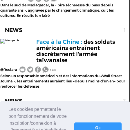
Dans le sud de Madagascar, la « pire sécheresse du pays depuis
quarante ans », aggravée par le changement climatique, cuit les
cultures. En résulte le « kéré
NEWS
Face à la Chine :
des soldats
letemps.ch
américains entraînent
discrètement l'armée
taïwanaise
@Reclaru
4 ans
Selon un responsable américain et des informations du «Wall Street
Journal», les entraînements auraient lieu «depuis moins d’un an» pour
renforcer les défenses
NEWS
Les cookies permettent le
IAM prendra en charge les
leparisien.fr
bon fonctionnement de votre
tests antigéniques de ses fans
inscription/connexion à
lors de ses concerts
Ok