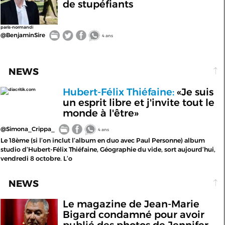
de stupéfiants
paris-normandi
@BenjaminSire
4 ans
NEWS
Hubert-Félix Thiéfaine:
«Je suis
diacritik.com
un esprit libre et j'invite tout le
monde à l'être»
@Simona_Crippa_
4 ans
Le 18ème (si l’on inclut l’album en duo avec Paul Personne) album
studio d’Hubert-Félix Thiéfaine, Géographie du vide, sort aujourd’hui,
vendredi 8 octobre. L’o
NEWS
Le magazine de Jean-Marie
Bigard condamné pour avoir
publié des photos de Jennifer