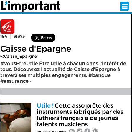
194
31373
INSCRIPTION
CONNEXION
Caisse d'Epargne
SÉLECTION DE L'ÉTÉ
@Caisse_Epargne
#VousEtreUtile Être utile à chacun dans l'intérêt de
tous. Découvrez l'actualité de Caisse d'Epargne à
travers ses multiples engagements. #banque
SUR L'ÉCRAN D'ACCUEIL
#assurance -
ABONNEZ-VOUS À LA NEWSLETTER!
SUIVEZ NOUS:
Utile !
Cette asso prête des
instruments fabriqués par des
luthiers français à de jeunes
< RETOUR À L'ACCUEIL
talents musiciens
@Caisse_Epargne