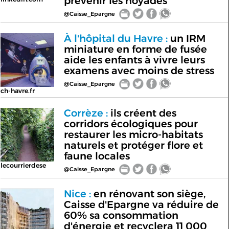
prévenir les noyades
@Caisse_Epargne
À l'hôpital du Havre :
un IRM
miniature en forme de fusée
aide les enfants à vivre leurs
examens avec moins de stress
@Caisse_Epargne
ch-havre.fr
Corrèze :
ils créent des
corridors écologiques pour
restaurer les micro-habitats
naturels et protéger flore et
faune locales
lecourrierdese
@Caisse_Epargne
Nice :
en rénovant son siège,
Caisse d'Epargne va réduire de
60% sa consommation
d'énergie et recyclera 11 000