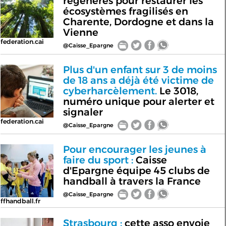
régénérés pour restaurer les
écosystèmes fragilisés en
Charente, Dordogne et dans la
Vienne
federation.cai
@Caisse_Epargne
Plus d'un enfant sur 3 de moins
de 18 ans a déjà été victime de
cyberharcèlement.
Le 3018,
numéro unique pour alerter et
signaler
federation.cai
@Caisse_Epargne
Pour encourager les jeunes à
faire du sport :
Caisse
d'Epargne équipe 45 clubs de
handball à travers la France
@Caisse_Epargne
ffhandball.fr
Strasbourg :
cette asso envoie