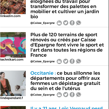
éloignées du travail pour
transformer des palettes en
mobilier et cultiver un jardin
bio
linkedin.com
@Caisse_Epargne
Plus de 120 terrains de sport
rénovés ou créés par Caisse
d'Epargne font vivre le sport et
l'art dans toutes les régions de
France
technikart.com
@Caisse_Epargne
Occitanie :
ce bus sillonne les
départements pour offrir aux
femmes un dépistage gratuit
du sein et de l'utérus
@Caisse_Epargne
lindependant.f
Il y a 21 ans, Loïc Vergaud perd