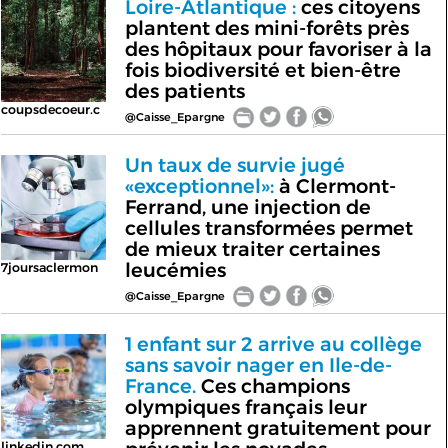
Loire-Atlantique :
ces citoyens
plantent des mini-forêts près
des hôpitaux pour favoriser à la
fois biodiversité et bien-être
des patients
coupsdecoeur.c
@Caisse_Epargne
Un taux de survie jugé
«exceptionnel»:
à Clermont-
Ferrand, une injection de
cellules transformées permet
de mieux traiter certaines
leucémies
7joursaclermon
@Caisse_Epargne
1 enfant sur 2 arrive au collège
sans savoir nager en Ile-de-
France.
Ces champions
olympiques français leur
apprennent gratuitement pour
linkedin.com