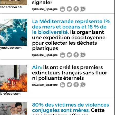
signaler
federation.cai
@Caisse_Epargne
La Méditerranée représente 1%
des mers et océans et 18 % de
la biodiversité.
Ils organisent
une expédition écocitoyenne
pour collecter les déchets
plastiques
youtube.com
@Caisse_Epargne
Ain:
ils ont créé les premiers
extincteurs français sans fluor
ni polluants éternels
@Caisse_Epargne
brefeco.com
80% des victimes de violences
conjugales sont mères.
Cette