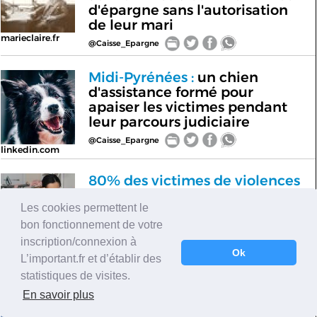
d'épargne sans l'autorisation
de leur mari
marieclaire.fr
@Caisse_Epargne
Midi-Pyrénées :
un chien
d'assistance formé pour
apaiser les victimes pendant
leur parcours judiciaire
@Caisse_Epargne
linkedin.com
80% des victimes de violences
conjugales sont mères.
Cette
Les cookies permettent le
asso bretonne offre un
logement pour accueillir et
bon fonctionnement de votre
accompagner les femmes et
inscription/connexion à
leurs enfants
Ok
youtube.com
L’important.fr et d’établir des
@Caisse_Epargne
statistiques de visites.
En savoir plus
Ile-de-France :
100% de