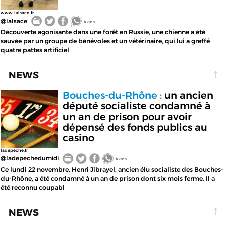
www-lalsace-fr
@lalsace
4 ans
Découverte agonisante dans une forêt en Russie, une chienne a été
sauvée par un groupe de bénévoles et un vétérinaire, qui lui a greffé
quatre pattes artificiel
NEWS
Bouches-du-Rhône :
un ancien
député socialiste condamné à
un an de prison pour avoir
dépensé des fonds publics au
casino
ladepeche.fr
@ladepechedumidi
4 ans
Ce lundi 22 novembre, Henri Jibrayel, ancien élu socialiste des Bouches-
du-Rhône, a été condamné à un an de prison dont six mois ferme. Il a
été reconnu coupabl
NEWS