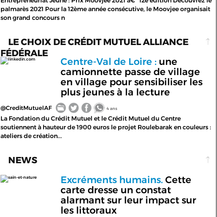
Entrepreneuriat Jeune : Prix Moovjee 2021 â€“ 12e édition Découvrez le
palmarès 2021 Pour la 12ème année consécutive, le Moovjee organisait
son grand concours n
LE CHOIX DE CRÉDIT MUTUEL ALLIANCE
FÉDÉRALE
Centre-Val de Loire :
une
linkedin.com
camionnette passe de village
en village pour sensibiliser les
plus jeunes à la lecture
@CreditMutuelAF
4 ans
La Fondation du Crédit Mutuel et le Crédit Mutuel du Centre
soutiennent à hauteur de 1900 euros le projet Roulebarak en couleurs :
ateliers de création...
NEWS
Excréments humains.
Cette
sain-et-nature
carte dresse un constat
alarmant sur leur impact sur
les littoraux