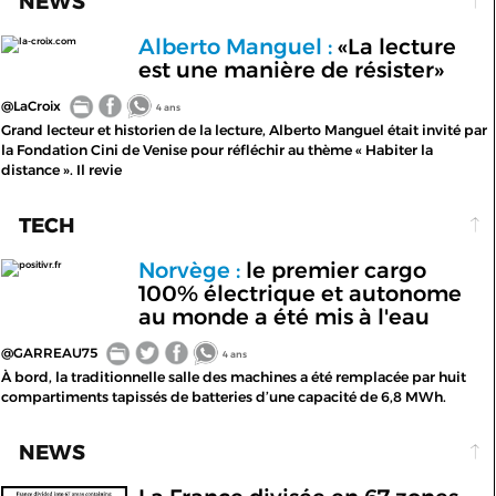
NEWS
Alberto Manguel :
«La lecture
la-croix.com
est une manière de résister»
@LaCroix
4 ans
Grand lecteur et historien de la lecture, Alberto Manguel était invité par
la Fondation Cini de Venise pour réfléchir au thème « Habiter la
distance ». Il revie
TECH
Norvège :
le premier cargo
positivr.fr
100% électrique et autonome
au monde a été mis à l'eau
@GARREAU75
4 ans
À bord, la traditionnelle salle des machines a été remplacée par huit
compartiments tapissés de batteries d’une capacité de 6,8 MWh.
NEWS