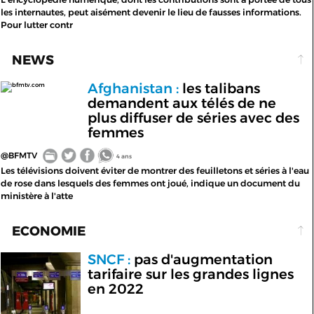
les internautes, peut aisément devenir le lieu de fausses informations.
Pour lutter contr
NEWS
Afghanistan :
les talibans
bfmtv.com
demandent aux télés de ne
plus diffuser de séries avec des
femmes
@BFMTV
4 ans
Les télévisions doivent éviter de montrer des feuilletons et séries à l'eau
de rose dans lesquels des femmes ont joué, indique un document du
ministère à l'atte
ECONOMIE
SNCF :
pas d'augmentation
tarifaire sur les grandes lignes
en 2022