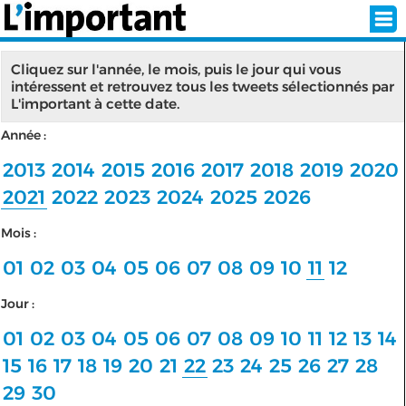
Cliquez sur l'année, le mois, puis le jour qui vous
intéressent et retrouvez tous les tweets sélectionnés par
L'important à cette date.
INSCRIPTION
CONNEXION
Année :
SÉLECTION DE L'ÉTÉ
2013
2014
2015
2016
2017
2018
2019
2020
2021
2022
2023
2024
2025
2026
Mois :
SUR L'ÉCRAN D'ACCUEIL
01
02
03
04
05
06
07
08
09
10
11
12
ABONNEZ-VOUS À LA NEWSLETTER!
Jour :
SUIVEZ NOUS:
01
02
03
04
05
06
07
08
09
10
11
12
13
14
15
16
17
18
19
20
21
22
23
24
25
26
27
28
< RETOUR À L'ACCUEIL
29
30