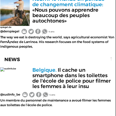
de changement climatique:
«Nous pouvons apprendre
beaucoup des peuples
autochtones»
spiegel.de
@derspiegel
4 ans
The way we eat is destroying the world, says agricultural economist Yon
FernÃ¡ndez de Larrinoa. His research focuses on the food systems of
indigenous peoples,
NEWS
Belgique.
Il cache un
sudinfo.be
smartphone dans les toilettes
de l'école de police pour filmer
les femmes à leur insu
@sudinfo_be
4 ans
Un membre du personnel de maintenance a avoué filmer les femmes
aux toilettes de l’école de police.