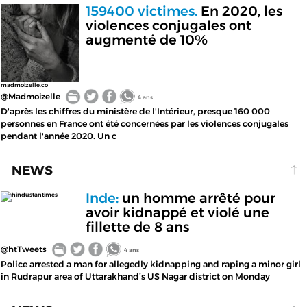
159400 victimes.
En 2020, les
violences conjugales ont
augmenté de 10%
madmoizelle.co
@Madmoizelle
4 ans
D'après les chiffres du ministère de l'Intérieur, presque 160 000
personnes en France ont été concernées par les violences conjugales
pendant l'année 2020. Un c
NEWS
Inde:
un homme arrêté pour
hindustantimes
avoir kidnappé et violé une
fillette de 8 ans
@htTweets
4 ans
Police arrested a man for allegedly kidnapping and raping a minor girl
in Rudrapur area of Uttarakhand’s US Nagar district on Monday