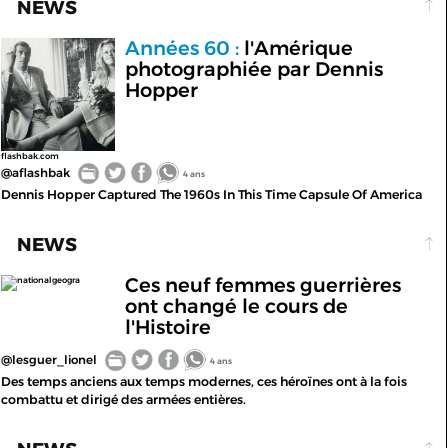
NEWS
Années 60 :
l'Amérique
photographiée par Dennis
Hopper
flashbak.com
@aflashbak
4 ans
Dennis Hopper Captured The 1960s In This Time Capsule Of America
NEWS
Ces neuf femmes guerrières
nationalgeogra
ont changé le cours de
l'Histoire
@lesguer_lionel
4 ans
Des temps anciens aux temps modernes, ces héroïnes ont à la fois
combattu et dirigé des armées entières.