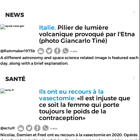
NEWS
Italie.
Pilier de lumière
apod.nasa.gov
volcanique provoqué par l'Etna
(photo Giancarlo Tiné)
@Rainmaker1973b
4 ans
A different astronomy and space science related image is featured each
day, along with a brief explanation.
SANTÉ
Ils ont eu recours à la
actu.fr
vasectomie:
«Il est injuste que
ce soit la femme qui porte
toujours le poids de la
contraception»
@actufr
4 ans
Nicolas, Damien et Fred ont eu recours à la vasectomie en 2020. Opérés