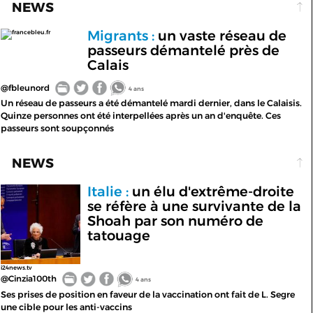
NEWS
Migrants :
un vaste réseau de
francebleu.fr
passeurs démantelé près de
Calais
@fbleunord
4 ans
Un réseau de passeurs a été démantelé mardi dernier, dans le Calaisis.
Quinze personnes ont été interpellées après un an d'enquête. Ces
passeurs sont soupçonnés
NEWS
Italie :
un élu d'extrême-droite
se réfère à une survivante de la
Shoah par son numéro de
tatouage
i24news.tv
@Cinzia100th
4 ans
Ses prises de position en faveur de la vaccination ont fait de L. Segre
une cible pour les anti-vaccins