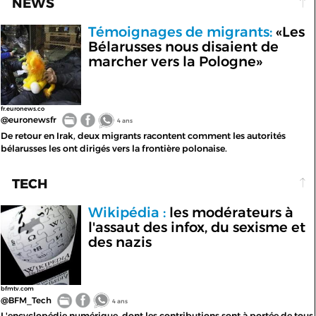
NEWS
Témoignages de migrants:
«Les
Bélarusses nous disaient de
marcher vers la Pologne»
fr.euronews.co
@euronewsfr
4 ans
De retour en Irak, deux migrants racontent comment les autorités
bélarusses les ont dirigés vers la frontière polonaise.
TECH
Wikipédia :
les modérateurs à
l'assaut des infox, du sexisme et
des nazis
bfmtv.com
@BFM_Tech
4 ans
L'encyclopédie numérique, dont les contributions sont à portée de tous