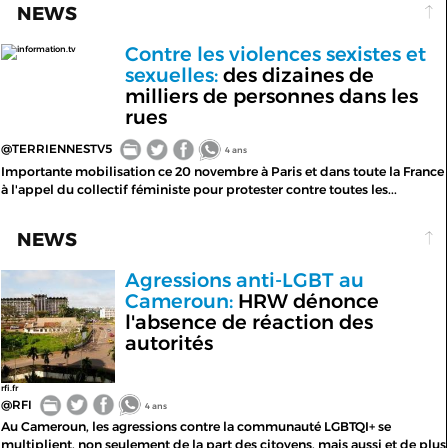
NEWS
Contre les violences sexistes et
information.tv
sexuelles:
des dizaines de
milliers de personnes dans les
rues
@TERRIENNESTV5
4 ans
Importante mobilisation ce 20 novembre à Paris et dans toute la France
à l'appel du collectif féministe pour protester contre toutes les...
NEWS
Agressions anti-LGBT au
Cameroun:
HRW dénonce
l'absence de réaction des
autorités
rfi.fr
@RFI
4 ans
Au Cameroun, les agressions contre la communauté LGBTQI+ se
multiplient, non seulement de la part des citoyens, mais aussi et de plus