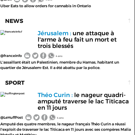
Uber Eats to allow orders for cannabis in Ontario
NEWS
Jérusalem :
une attaque à
francetvinfo.f
l'arme à feu fait un mort et
trois blessés
@franceinfo
4 ans
L'assaillant était un Palestinien, membre du Hamas, habitant un
quartier de Jérusalem-Est. Il a été abattu par la police.
SPORT
Théo Curin :
le nageur quadri-
huffingtonpost
amputé traverse le lac Titicaca
en 11 jours
@LeHuffPost
4 ans
Amputé des quatre membres, le nageur français Théo Curin a réussi
l'exploit de traverser le lac Titicaca en 11 jours avec ses compères Malia
Metella et Matthieu