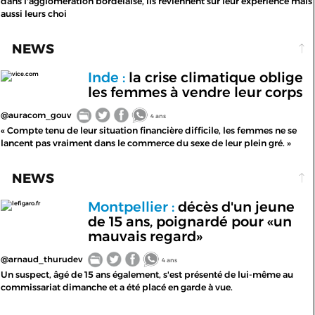
dans l'agglomération bordelaise, ils reviennent sur leur expérience mais
aussi leurs choi
NEWS
Inde :
la crise climatique oblige
vice.com
les femmes à vendre leur corps
@auracom_gouv
4 ans
« Compte tenu de leur situation financière difficile, les femmes ne se
lancent pas vraiment dans le commerce du sexe de leur plein gré. »
NEWS
Montpellier :
décès d'un jeune
lefigaro.fr
de 15 ans, poignardé pour «un
mauvais regard»
@arnaud_thurudev
4 ans
Un suspect, âgé de 15 ans également, s'est présenté de lui-même au
commissariat dimanche et a été placé en garde à vue.