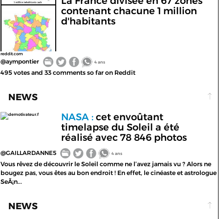
La France divisée en 67 zones
contenant chacune 1 million
d'habitants
reddit.com
@aympontier
4 ans
495 votes and 33 comments so far on Reddit
NEWS
NASA :
cet envoûtant
demotivateur.f
timelapse du Soleil a été
réalisé avec 78 846 photos
@GAILLARDANNE5
4 ans
Vous rêvez de découvrir le Soleil comme ne l’avez jamais vu ? Alors ne
bougez pas, vous êtes au bon endroit ! En effet, le cinéaste et astrologue
SeÃ¡n...
NEWS