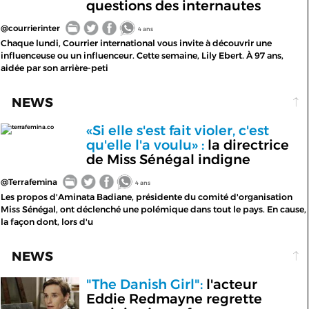
questions des internautes
@courrierinter
4 ans
Chaque lundi, Courrier international vous invite à découvrir une
influenceuse ou un influenceur. Cette semaine, Lily Ebert. À 97 ans,
aidée par son arrière-peti
NEWS
«Si elle s'est fait violer, c'est
terrafemina.co
qu'elle l'a voulu» :
la directrice
de Miss Sénégal indigne
@Terrafemina
4 ans
Les propos d'Aminata Badiane, présidente du comité d'organisation
Miss Sénégal, ont déclenché une polémique dans tout le pays. En cause,
la façon dont, lors d'u
NEWS
"The Danish Girl":
l'acteur
Eddie Redmayne regrette