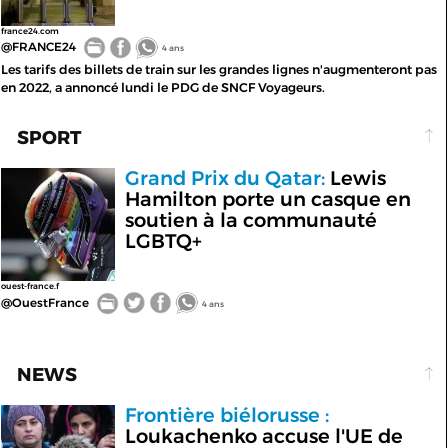
france24.com
@FRANCE24
4 ans
Les tarifs des billets de train sur les grandes lignes n'augmenteront pas
en 2022, a annoncé lundi le PDG de SNCF Voyageurs.
SPORT
Grand Prix du Qatar:
Lewis
Hamilton porte un casque en
soutien à la communauté
LGBTQ+
ouest-france.f
@OuestFrance
4 ans
NEWS
Frontière biélorusse :
Loukachenko accuse l'UE de