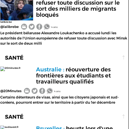
refuser toute discussion sur le
sort des milliers de migrants
bloqués
lalibre.be
@lalibrebe
4 ans
Le président bélarusse Alexandre Loukachenko a accusé lundi les
autorités de l'Union européenne de refuser toute discussion avec Minsk
sur le sort de deux milli
SANTÉ
Australie :
réouverture des
20minutes.fr
frontières aux étudiants et
travailleurs qualifiés
@20Minutes
4 ans
Certains détenteurs de visas, ainsi que les citoyens japonais et sud-
coréens, pourront entrer sur le territoire à partir du 1er décembre
SANTÉ
Bruxelles :
heurts lors d'une
sudouest.fr