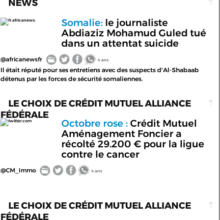
NEWS
Somalie:
le journaliste
fr.africanews.
Abdiaziz Mohamud Guled tué
dans un attentat suicide
@africanewsfr
4 ans
Il était réputé pour ses entretiens avec des suspects d'Al-Shabaab
détenus par les forces de sécurité somaliennes.
LE CHOIX DE CRÉDIT MUTUEL ALLIANCE
FÉDÉRALE
Octobre rose :
Crédit Mutuel
twitter.com
Aménagement Foncier a
récolté 29.200 € pour la ligue
contre le cancer
@CM_Immo
4 ans
LE CHOIX DE CRÉDIT MUTUEL ALLIANCE
FÉDÉRALE