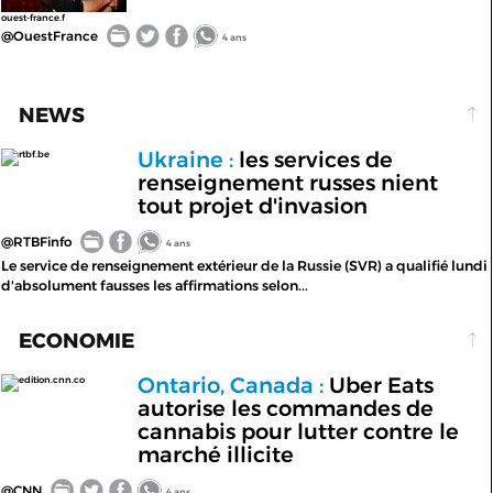
ouest-france.f
@OuestFrance
4 ans
NEWS
Ukraine :
les services de
rtbf.be
renseignement russes nient
tout projet d'invasion
@RTBFinfo
4 ans
Le service de renseignement extérieur de la Russie (SVR) a qualifié lundi
d'absolument fausses les affirmations selon...
ECONOMIE
Ontario, Canada :
Uber Eats
edition.cnn.co
autorise les commandes de
cannabis pour lutter contre le
marché illicite
@CNN
4 ans