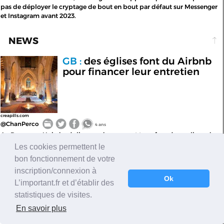
pas de déployer le cryptage de bout en bout par défaut sur Messenger
et Instagram avant 2023.
NEWS
GB :
des églises font du Airbnb
pour financer leur entretien
creapills.com
@ChanPerco
4 ans
Au Royaume-Uni, des églises en danger sont transformées en lieux de
camping pour financer leur entretien et reconstruction.
Les cookies permettent le
bon fonctionnement de votre
NEWS
inscription/connexion à
Ok
L’important.fr et d’établir des
Philippines :
Apollo Carreon
washingtonpost
statistiques de visites.
Quiboloy, le fondateur d'une
En savoir plus
méga-église a forcé des filles
et des jeunes femmes à avoir