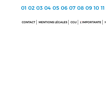
01
02
03
04
05
06
07
08
09
10
11
CONTACT
MENTIONS LÉGALES
CGU
L
'
IMPORTANTE