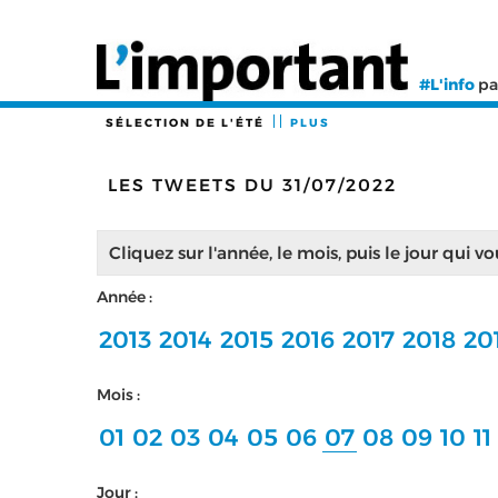
#L'info
pa
SÉLECTION DE L'ÉTÉ
PLUS
LES TWEETS DU 31/07/2022
Cliquez sur l'année, le mois, puis le jour qui v
Année :
2013
2014
2015
2016
2017
2018
20
Mois :
01
02
03
04
05
06
07
08
09
10
11
Jour :