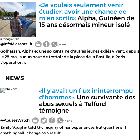
«Je voulais seulement venir
étudier, avoir une chance de
m'en sortir»:
Alpha, Guinéen de
15 ans désormais mineur isolé
infomigrants.n
@InfoMigrants_fr
4 ans
Golhassan, Alpha et une soixantaine d'autres jeunes exilés vivent, depuis
le 28 mai, sur un bout de trottoir de la place de la Bastille, à Paris.
L'opération, s
NEWS
«Il y avait un flux ininterrompu
bbc.com
d'hommes».
Une survivante des
abus sexuels à Telford
témoigne
@AbusesWatch
4 ans
Emily Vaughn told the inquiry of her experiences but questions if
anything will change as a result.