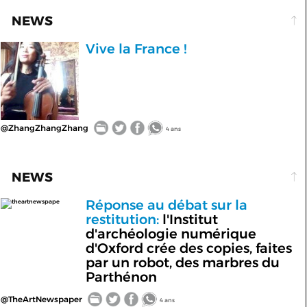
NEWS
Vive la France !
@ZhangZhangZhang
4 ans
NEWS
Réponse au débat sur la
theartnewspape
restitution:
l'Institut
d'archéologie numérique
d'Oxford crée des copies, faites
par un robot, des marbres du
Parthénon
@TheArtNewspaper
4 ans