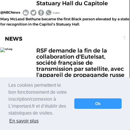
Statuary Hall du Capitole
@NBCNews
4 ans
Mary McLeod Bethune became the first Black person elevated by a state
for recognition in the Capitol’s Statuary Hall.
NEWS
RSF demande la fin de la
rsf.org
collaboration d'Eutelsat,
société française de
transmission par satellite, avec
l'appareil de propagande russe
@histvnet
Les cookies permettent le
4 ans
En charge de la transmission par satellite de chaînes de télévision et
bon fonctionnement de votre
stations de radio, la société française Eutelsat est un intermédiaire de
inscription/connexion à
l’appareil de pr
Ok
L’important.fr et d’établir des
statistiques de visites.
NEWS
En savoir plus
Pour protéger les oiseaux:
positivr.fr