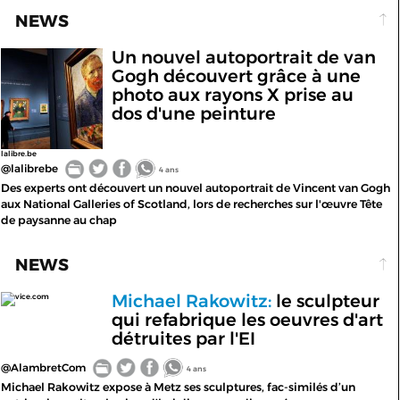
NEWS
Un nouvel autoportrait de van
Gogh découvert grâce à une
photo aux rayons X prise au
dos d'une peinture
lalibre.be
@lalibrebe
4 ans
Des experts ont découvert un nouvel autoportrait de Vincent van Gogh
aux National Galleries of Scotland, lors de recherches sur l'œuvre Tête
de paysanne au chap
NEWS
Michael Rakowitz:
le sculpteur
vice.com
qui refabrique les oeuvres d'art
détruites par l'EI
@AlambretCom
4 ans
Michael Rakowitz expose à Metz ses sculptures, fac-similés d’un