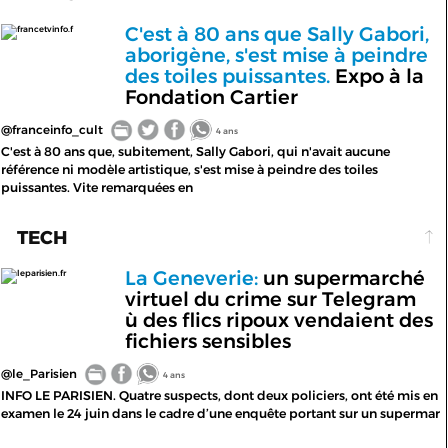
C'est à 80 ans que Sally Gabori,
francetvinfo.f
aborigène, s'est mise à peindre
des toiles puissantes.
Expo à la
Fondation Cartier
@franceinfo_cult
4 ans
C'est à 80 ans que, subitement, Sally Gabori, qui n'avait aucune
référence ni modèle artistique, s'est mise à peindre des toiles
puissantes. Vite remarquées en
TECH
La Geneverie:
un supermarché
leparisien.fr
virtuel du crime sur Telegram
ù des flics ripoux vendaient des
fichiers sensibles
@le_Parisien
4 ans
INFO LE PARISIEN. Quatre suspects, dont deux policiers, ont été mis en
examen le 24 juin dans le cadre d’une enquête portant sur un supermar