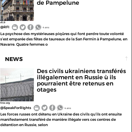
de Pampelune
rfi.fr
@RFI
4 ans
La psychose des mystérieuses piqûres qui font perdre toute volonté
s’est emparée des fêtes de taureaux de la San Fermin à Pampelune, en
Navarre. Quatre femmes o
NEWS
Des civils ukrainiens transférés
illégalement en Russie ù ils
pourraient être retenus en
otages
hrw.org
@SpeakForRights
4 ans
Les forces russes ont détenu en Ukraine des civils qu’ils ont ensuite
manifestement transféré de manière illégale vers ces centres de
détention en Russie, selon