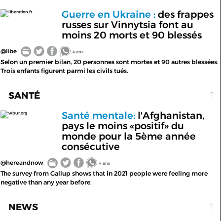
Guerre en Ukraine :
des frappes
liberation.fr
russes sur Vinnytsia font au
moins 20 morts et 90 blessés
@libe
4 ans
Selon un premier bilan, 20 personnes sont mortes et 90 autres blessées.
Trois enfants figurent parmi les civils tués.
SANTÉ
Santé mentale:
l'Afghanistan,
wbur.org
pays le moins «positif» du
monde pour la 5ème année
consécutive
@hereandnow
4 ans
The survey from Gallup shows that in 2021 people were feeling more
negative than any year before.
NEWS