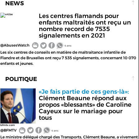
NEWS
Les centres flamands pour
vrt.be
enfants maltraités ont reçu un
nombre record de 7535
signalements en 2021
@AbusesWatch
4 ans
Les six centres de conseils en matière de maltraitance infantile de
Flandre et de Bruxelles ont reçu 7 535 signalements, concernant 10 070
enfants et jeunes.
POLITIQUE
«Je fais partie de ces gens-là»:
Clément Beaune répond aux
propos «blessants» de Caroline
Cayeux sur le mariage pour
tous
bfmtv.com
@BFMTV
4 ans
Le ministre délégué chargé des Transports, Clément Beaune, a vivement