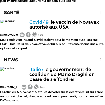
patrimoine culturel aujourd’hui disparu ou dispersé.
SANTÉ
Covid-19:
le vaccin de Novavax
letemps.ch
autorisé aux USA
@TonyWadie
4 ans
Seuls trois vaccins anti-Covid étaient pour le moment autorisés aux
Etats-Unis. Celui de Novavax va «offrir aux adultes américains une autre
option» alors que l
NEWS
Italie :
le gouvernement de
euractiv.fr
coalition de Mario Draghi en
passe de s'effondrer
@Euractiv_FR
4 ans
Le refus du Mouvement 5 étoiles de voter sur le décret décisif sur l’aide
au pouvoir d’achat, dont le vote est prévu pour jeudi, pourrait entraîner
l’effondreme