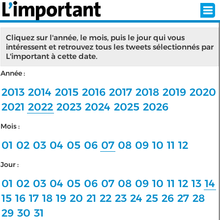
Cliquez sur l'année, le mois, puis le jour qui vous
intéressent et retrouvez tous les tweets sélectionnés par
L'important à cette date.
INSCRIPTION
CONNEXION
Année :
SÉLECTION DE L'ÉTÉ
2013
2014
2015
2016
2017
2018
2019
2020
2021
2022
2023
2024
2025
2026
Mois :
SUR L'ÉCRAN D'ACCUEIL
01
02
03
04
05
06
07
08
09
10
11
12
ABONNEZ-VOUS À LA NEWSLETTER!
Jour :
SUIVEZ NOUS:
01
02
03
04
05
06
07
08
09
10
11
12
13
14
15
16
17
18
19
20
21
22
23
24
25
26
27
28
< RETOUR À L'ACCUEIL
29
30
31