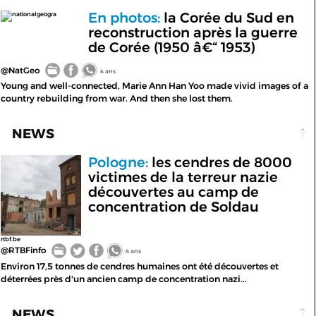
En photos:
la Corée du Sud en
nationalgeogra
reconstruction après la guerre
de Corée (1950 â€“ 1953)
@NatGeo
4 ans
Young and well-connected, Marie Ann Han Yoo made vivid images of a
country rebuilding from war. And then she lost them.
NEWS
Pologne:
les cendres de 8000
victimes de la terreur nazie
découvertes au camp de
concentration de Soldau
rtbf.be
@RTBFinfo
4 ans
Environ 17,5 tonnes de cendres humaines ont été découvertes et
déterrées près d'un ancien camp de concentration nazi...
NEWS