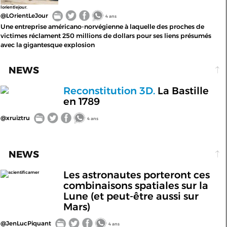
lorientlejour.
@LOrientLeJour
4 ans
Une entreprise américano-norvégienne à laquelle des proches de
victimes réclament 250 millions de dollars pour ses liens présumés
avec la gigantesque explosion
NEWS
Reconstitution 3D.
La Bastille
en 1789
@xruiztru
4 ans
NEWS
Les astronautes porteront ces
scientificamer
combinaisons spatiales sur la
Lune (et peut-être aussi sur
Mars)
@JenLucPiquant
4 ans