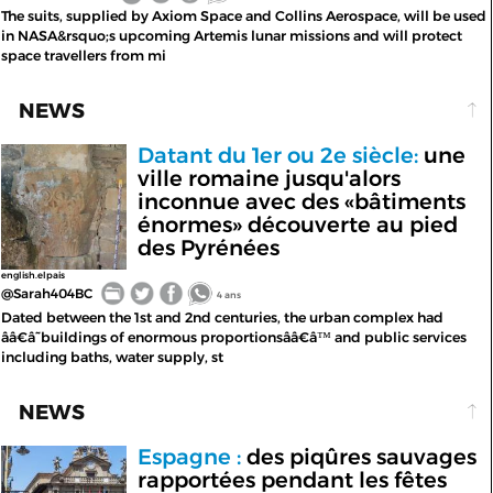
The suits, supplied by Axiom Space and Collins Aerospace, will be used
in NASA&rsquo;s upcoming Artemis lunar missions and will protect
space travellers from mi
NEWS
Datant du 1er ou 2e siècle:
une
ville romaine jusqu'alors
inconnue avec des «bâtiments
énormes» découverte au pied
des Pyrénées
english.elpais
@Sarah404BC
4 ans
Dated between the 1st and 2nd centuries, the urban complex had
ââ€â˜buildings of enormous proportionsââ€â™ and public services
including baths, water supply, st
NEWS
Espagne :
des piqûres sauvages
rapportées pendant les fêtes