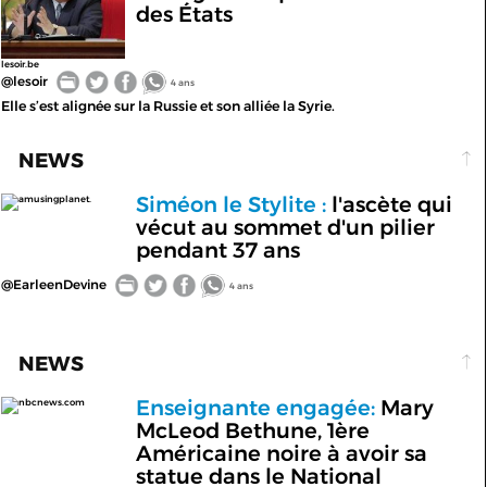
des États
lesoir.be
@lesoir
4 ans
Elle s’est alignée sur la Russie et son alliée la Syrie.
NEWS
Siméon le Stylite :
l'ascète qui
amusingplanet.
vécut au sommet d'un pilier
pendant 37 ans
@EarleenDevine
4 ans
NEWS
Enseignante engagée:
Mary
nbcnews.com
McLeod Bethune, 1ère
Américaine noire à avoir sa
statue dans le National