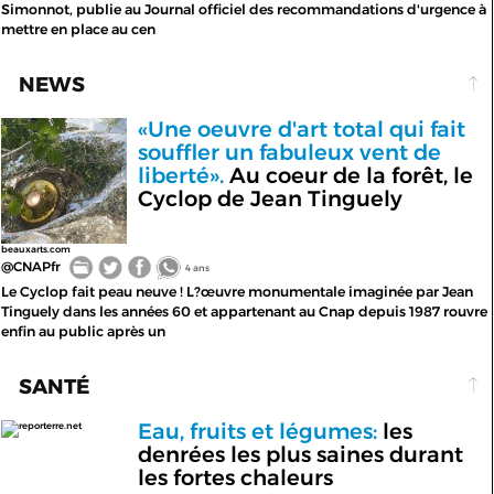
Simonnot, publie au Journal officiel des recommandations d'urgence à
mettre en place au cen
NEWS
«Une oeuvre d'art total qui fait
souffler un fabuleux vent de
liberté».
Au coeur de la forêt, le
Cyclop de Jean Tinguely
beauxarts.com
@CNAPfr
4 ans
Le Cyclop fait peau neuve ! L?œuvre monumentale imaginée par Jean
Tinguely dans les années 60 et appartenant au Cnap depuis 1987 rouvre
enfin au public après un
SANTÉ
Eau, fruits et légumes:
les
reporterre.net
denrées les plus saines durant
les fortes chaleurs