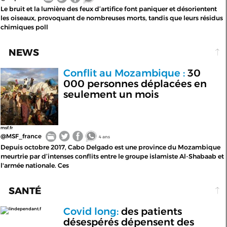
Le bruit et la lumière des feux d’artifice font paniquer et désorientent
les oiseaux, provoquant de nombreuses morts, tandis que leurs résidus
chimiques poll
NEWS
Conflit au Mozambique :
30
000 personnes déplacées en
seulement un mois
msf.fr
@MSF_france
4 ans
Depuis octobre 2017, Cabo Delgado est une province du Mozambique
meurtrie par d’intenses conflits entre le groupe islamiste Al-Shabaab et
l'armée nationale. Ces
SANTÉ
Covid long:
des patients
lindependant.f
désespérés dépensent des