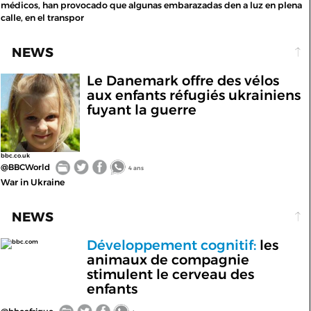
médicos, han provocado que algunas embarazadas den a luz en plena
calle, en el transpor
NEWS
Le Danemark offre des vélos
aux enfants réfugiés ukrainiens
fuyant la guerre
bbc.co.uk
@BBCWorld
4 ans
War in Ukraine
NEWS
Développement cognitif:
les
bbc.com
animaux de compagnie
stimulent le cerveau des
enfants