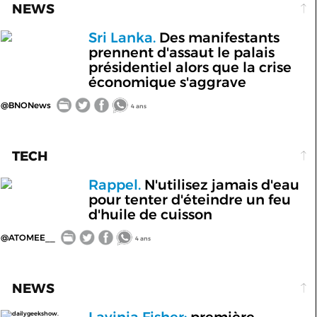
NEWS
Sri Lanka.
Des manifestants
prennent d'assaut le palais
présidentiel alors que la crise
économique s'aggrave
@BNONews
4 ans
TECH
Rappel.
N'utilisez jamais d'eau
pour tenter d'éteindre un feu
d'huile de cuisson
@ATOMEE__
4 ans
NEWS
Lavinia Fisher:
première
dailygeekshow.