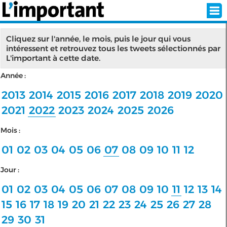
Cliquez sur l'année, le mois, puis le jour qui vous
intéressent et retrouvez tous les tweets sélectionnés par
L'important à cette date.
INSCRIPTION
CONNEXION
Année :
SÉLECTION DE L'ÉTÉ
2013
2014
2015
2016
2017
2018
2019
2020
2021
2022
2023
2024
2025
2026
Mois :
SUR L'ÉCRAN D'ACCUEIL
01
02
03
04
05
06
07
08
09
10
11
12
ABONNEZ-VOUS À LA NEWSLETTER!
Jour :
SUIVEZ NOUS:
01
02
03
04
05
06
07
08
09
10
11
12
13
14
15
16
17
18
19
20
21
22
23
24
25
26
27
28
< RETOUR À L'ACCUEIL
29
30
31