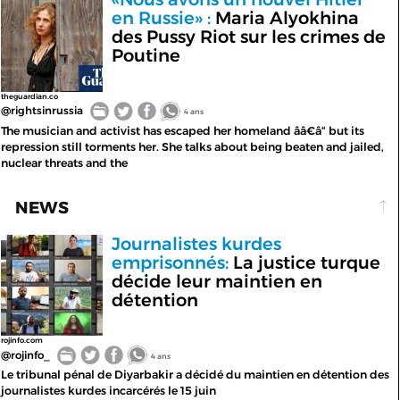
en Russie» :
Maria Alyokhina
des Pussy Riot sur les crimes de
Poutine
theguardian.co
@rightsinrussia
4 ans
The musician and activist has escaped her homeland ââ€â“ but its
repression still torments her. She talks about being beaten and jailed,
nuclear threats and the
NEWS
Journalistes kurdes
emprisonnés:
La justice turque
décide leur maintien en
détention
rojinfo.com
@rojinfo_
4 ans
Le tribunal pénal de Diyarbakir a décidé du maintien en détention des
journalistes kurdes incarcérés le 15 juin