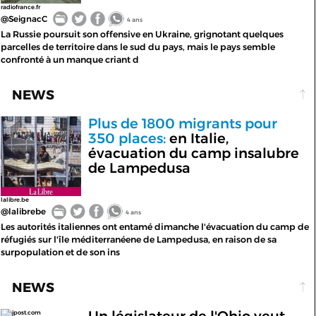
radiofrance.fr
@SeignacC
4 ans
La Russie poursuit son offensive en Ukraine, grignotant quelques
parcelles de territoire dans le sud du pays, mais le pays semble
confronté à un manque criant d
NEWS
Plus de 1800 migrants pour
350 places:
en Italie,
évacuation du camp insalubre
de Lampedusa
lalibre.be
@lalibrebe
4 ans
Les autorités italiennes ont entamé dimanche l'évacuation du camp de
réfugiés sur l'île méditerranéene de Lampedusa, en raison de sa
surpopulation et de son ins
NEWS
jpost.com