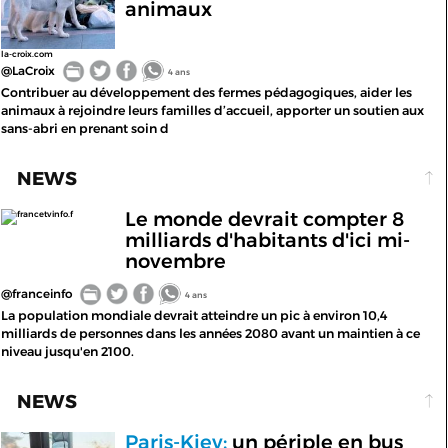
animaux
la-croix.com
@LaCroix
4 ans
Contribuer au développement des fermes pédagogiques, aider les
animaux à rejoindre leurs familles d’accueil, apporter un soutien aux
sans-abri en prenant soin d
NEWS
Le monde devrait compter 8
francetvinfo.f
milliards d'habitants d'ici mi-
novembre
@franceinfo
4 ans
La population mondiale devrait atteindre un pic à environ 10,4
milliards de personnes dans les années 2080 avant un maintien à ce
niveau jusqu'en 2100.
NEWS
Paris-Kiev:
un périple en bus