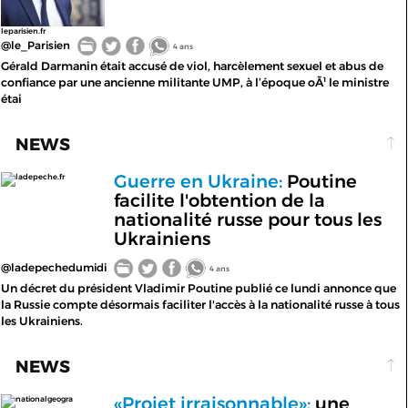
leparisien.fr
@le_Parisien
4 ans
Gérald Darmanin était accusé de viol, harcèlement sexuel et abus de
confiance par une ancienne militante UMP, à l’époque oÃ¹ le ministre
étai
NEWS
Guerre en Ukraine:
Poutine
ladepeche.fr
facilite l'obtention de la
nationalité russe pour tous les
Ukrainiens
@ladepechedumidi
4 ans
Un décret du président Vladimir Poutine publié ce lundi annonce que
la Russie compte désormais faciliter l'accès à la nationalité russe à tous
les Ukrainiens.
NEWS
«Projet irraisonnable»:
une
nationalgeogra