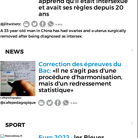
apprend qu'il était intersexué
et avait ses règles depuis 20
ans
@jlitwinetz
4 ans
A 33-year-old man in China has had ovaries and a uterus surgically
removed after being diagnosed as intersex.
NEWS
Correction des épreuves du
Bac:
«Il ne s'agit pas d'une
procédure d'harmonisation,
mais d'un redressement
statistique»
cafepedagogiqu
@cafepedagogique
4 ans
SPORT
Euro 2022 :
les Bleues
francebleu.fr