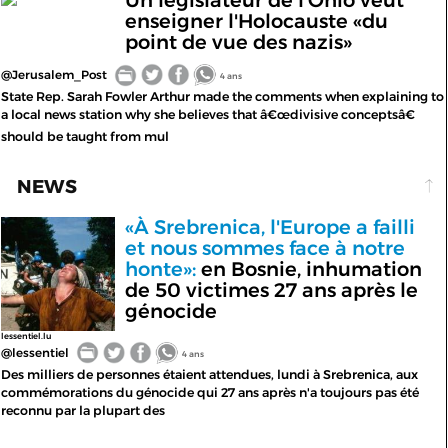
Un législateur de l'Ohio veut
enseigner l'Holocauste «du
point de vue des nazis»
@Jerusalem_Post
4 ans
State Rep. Sarah Fowler Arthur made the comments when explaining to
a local news station why she believes that â€œdivisive conceptsâ€
should be taught from mul
NEWS
«À Srebrenica, l'Europe a failli
et nous sommes face à notre
honte»:
en Bosnie, inhumation
de 50 victimes 27 ans après le
génocide
lessentiel.lu
@lessentiel
4 ans
Des milliers de personnes étaient attendues, lundi à Srebrenica, aux
commémorations du génocide qui 27 ans après n'a toujours pas été
reconnu par la plupart des