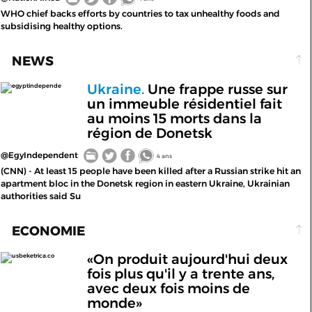
WHO chief backs efforts by countries to tax unhealthy foods and
subsidising healthy options.
NEWS
Ukraine.
Une frappe russe sur
egyptindepende
un immeuble résidentiel fait
au moins 15 morts dans la
région de Donetsk
@EgyIndependent
4 ans
(CNN) - At least 15 people have been killed after a Russian strike hit an
apartment bloc in the Donetsk region in eastern Ukraine, Ukrainian
authorities said Su
ECONOMIE
«On produit aujourd'hui deux
usbeketrica.co
fois plus qu'il y a trente ans,
avec deux fois moins de
monde»