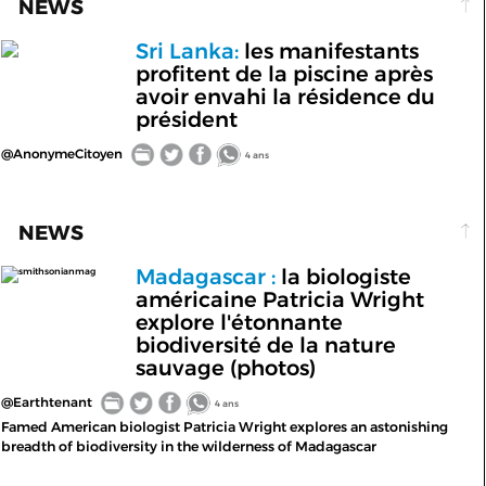
NEWS
Sri Lanka:
les manifestants
profitent de la piscine après
avoir envahi la résidence du
président
@AnonymeCitoyen
4 ans
NEWS
Madagascar :
la biologiste
smithsonianmag
américaine Patricia Wright
explore l'étonnante
biodiversité de la nature
sauvage (photos)
@Earthtenant
4 ans
Famed American biologist Patricia Wright explores an astonishing
breadth of biodiversity in the wilderness of Madagascar