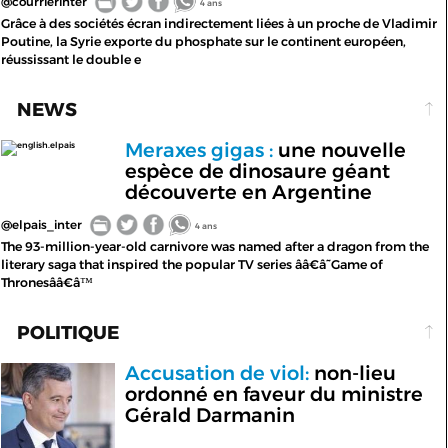
@courrierinter
4 ans
Grâce à des sociétés écran indirectement liées à un proche de Vladimir
Poutine, la Syrie exporte du phosphate sur le continent européen,
réussissant le double e
NEWS
Meraxes gigas :
une nouvelle
english.elpais
espèce de dinosaure géant
découverte en Argentine
@elpais_inter
4 ans
The 93-million-year-old carnivore was named after a dragon from the
literary saga that inspired the popular TV series ââ€â˜Game of
Thronesââ€â™
POLITIQUE
Accusation de viol:
non-lieu
ordonné en faveur du ministre
Gérald Darmanin