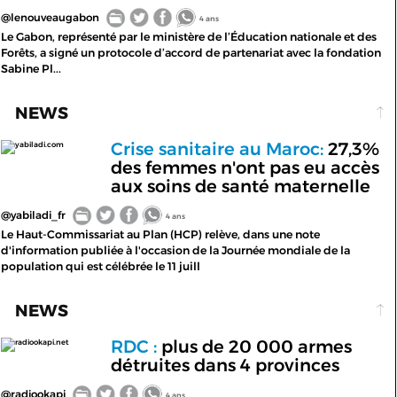
@lenouveaugabon
4 ans
Le Gabon, représenté par le ministère de l’Éducation nationale et des
Forêts, a signé un protocole d’accord de partenariat avec la fondation
Sabine Pl...
NEWS
Crise sanitaire au Maroc:
27,3%
yabiladi.com
des femmes n'ont pas eu accès
aux soins de santé maternelle
@yabiladi_fr
4 ans
Le Haut-Commissariat au Plan (HCP) relève, dans une note
d'information publiée à l'occasion de la Journée mondiale de la
population qui est célébrée le 11 juill
NEWS
RDC :
plus de 20 000 armes
radiookapi.net
détruites dans 4 provinces
@radiookapi
4 ans