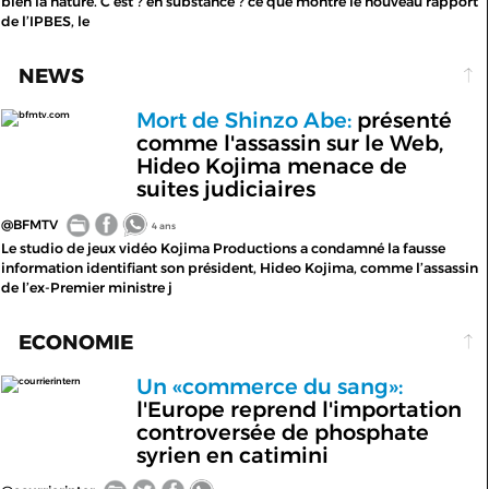
bien la nature. C’est ? en substance ? ce que montre le nouveau rapport
de l’IPBES, le
NEWS
Mort de Shinzo Abe:
présenté
bfmtv.com
comme l'assassin sur le Web,
Hideo Kojima menace de
suites judiciaires
@BFMTV
4 ans
Le studio de jeux vidéo Kojima Productions a condamné la fausse
information identifiant son président, Hideo Kojima, comme l’assassin
de l’ex-Premier ministre j
ECONOMIE
Un «commerce du sang»:
courrierintern
l'Europe reprend l'importation
controversée de phosphate
syrien en catimini