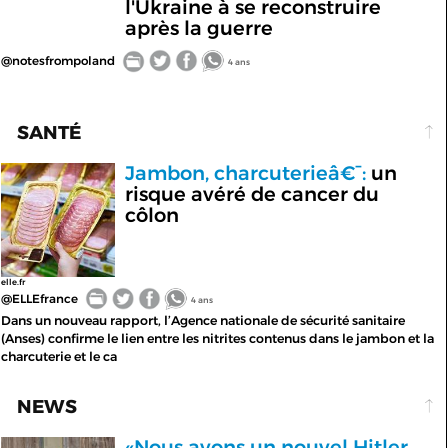
l'Ukraine à se reconstruire
après la guerre
@notesfrompoland
4 ans
SANTÉ
Jambon, charcuterieâ€¯:
un
risque avéré de cancer du
côlon
elle.fr
@ELLEfrance
4 ans
Dans un nouveau rapport, l’Agence nationale de sécurité sanitaire
(Anses) confirme le lien entre les nitrites contenus dans le jambon et la
charcuterie et le ca
NEWS
«Nous avons un nouvel Hitler