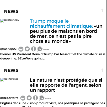
NEWS
Trump moque le
socialpost.new
réchauffement climatique:
«un
peu plus de maisons en bord
de mer, ce n'est pas la pire
chose au monde»
@mariejs22
4 ans
Former US President Donald Trump has teased that the climate crisis is
deepening. â€œWe’re going...
NEWS
La nature n'est protégée que si
reporterre.net
elle rapporte de l'argent, selon
un rapport
@Reporterre
4 ans
Englués dans une vision productiviste, nos politiques ne protègent pas