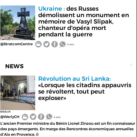
Ukraine :
des Russes
démolissent un monument en
mémoire de Vasyl Slipak,
chanteur d'opéra mort
pendant la guerre
@StratcomCentre
4 ans
NEWS
Révolution au Sri Lanka:
«Lorsque les citadins appauvris
se révoltent, tout peut
exploser»
blick.ch
@WerlyCH
4 ans
L'ancien Premier ministre du Bénin Lionel Zinzou est un fin connaisseur
des pays émergents. En marge des Rencontres économiques annuelles
d'Aix en Provence, il