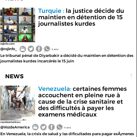
Turquie :
la justice décide du
maintien en détention de 15
journalistes kurdes
rojinfo.com
@rojinfo_
4 ans
Le tribunal pénal de Diyarbakir a décidé du maintien en détention des
journalistes kurdes incarcérés le 15 juin
NEWS
Venezuela:
certaines femmes
accouchent en pleine rue à
cause de la crise sanitaire et
des difficultés à payer les
examens médicaux
vozdeamerica.c
@VozdeAmerica
4 ans
En Venezuela, la crisis de salud y las dificultades para pagar exÃ¡menes