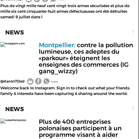
Plus de vingt mille neuf cent vingt-trois armes sécurisées et plus de
mille six cent cinquante-huit armes défectueuses ont été détruites
samedi 9 juillet dans l
NEWS
Montpellier:
contre la pollution
instagram.com
lumineuse, ces adeptes du
«parkour» éteignent les
enseignes des commerces (IG
gang_wizzy)
@Aaron7Dad
4 ans
Welcome back to Instagram. Sign in to check out what your friends,
family & interests have been capturing & sharing around the world.
NEWS
Plus de 400 entreprises
notesfrompolan
polonaises participent à un
programme visant à aider