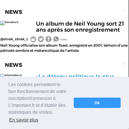
NEWS
Un album de Neil Young sort 21
24matins.fr
ans après son enregistrement
@shrek_shrek_t
4 ans
Neil Young officialise son album Toast, enregistré en 2001, témoin d'une
période sombre et mélancolique de l'artiste.
NEWS
«Le détenu politique le plus
information.tv
célèbre d'Égypte»:
Alaa Abdel
Les cookies permettent le
Fattah en grève de la faim
bon fonctionnement de votre
depuis 100 jours
inscription/connexion à
Ok
@TV5MONDE
L’important.fr et d’établir des
4 ans
Icône de la révolution de 2011 en Egypte et en grève de la faim depuis
statistiques de visites.
100 jours dimanche, Alaa Abdel Fattah détient un triste record: à 40 ans,
En savoir plus
il a été empris