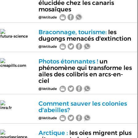
élucidée chez les canaris
mosaïques
@Vetitude
Braconnage, tourisme:
les
futura-science
dugongs menacés d'extinction
@Vetitude
Photos étonnantes !
un
creapills.com
phénomène qui transforme les
ailes des colibris en arcs-en-
ciel
@Vetitude
Comment sauver les colonies
inra.fr
d'abeilles?
@Vetitude
Arctique :
les oies migrent plus
pourlascience.