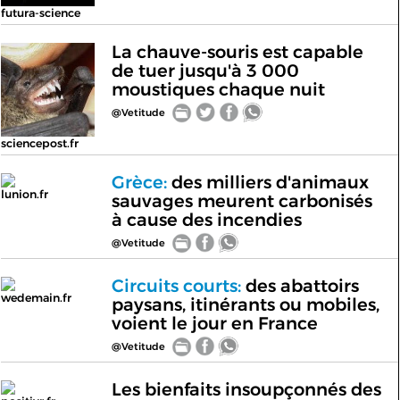
futura-science
La chauve-souris est capable
de tuer jusqu'à 3 000
moustiques chaque nuit
@Vetitude
sciencepost.fr
Grèce:
des milliers d'animaux
lunion.fr
sauvages meurent carbonisés
à cause des incendies
@Vetitude
Circuits courts:
des abattoirs
wedemain.fr
paysans, itinérants ou mobiles,
voient le jour en France
@Vetitude
Les bienfaits insoupçonnés des