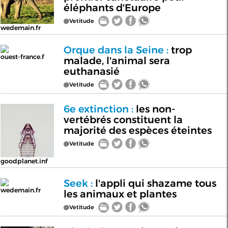
éléphants d'Europe
@Vetitude
wedemain.fr
Orque dans la Seine :
trop
ouest-france.f
malade, l'animal sera
euthanasié
@Vetitude
6e extinction :
les non-
vertébrés constituent la
majorité des espèces éteintes
@Vetitude
goodplanet.inf
Seek :
l'appli qui shazame tous
wedemain.fr
les animaux et plantes
@Vetitude