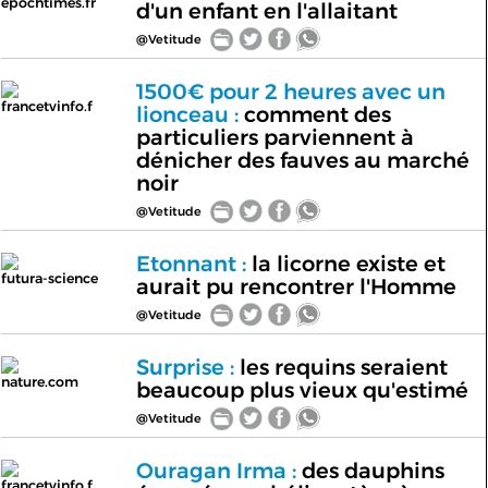
epochtimes.fr
d'un enfant en l'allaitant
@Vetitude
1500€ pour 2 heures avec un
francetvinfo.f
lionceau :
comment des
particuliers parviennent à
dénicher des fauves au marché
noir
@Vetitude
Etonnant :
la licorne existe et
futura-science
aurait pu rencontrer l'Homme
@Vetitude
Surprise :
les requins seraient
nature.com
beaucoup plus vieux qu'estimé
@Vetitude
Ouragan Irma :
des dauphins
francetvinfo.f