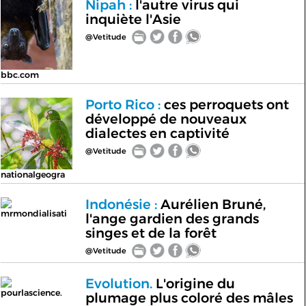
Nipah :
l'autre virus qui
inquiète l'Asie
@Vetitude
bbc.com
Porto Rico :
ces perroquets ont
développé de nouveaux
dialectes en captivité
@Vetitude
nationalgeogra
Indonésie :
Aurélien Bruné,
mrmondialisati
l'ange gardien des grands
singes et de la forêt
@Vetitude
Evolution.
L'origine du
pourlascience.
plumage plus coloré des mâles