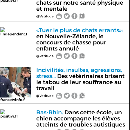
positivr.fr
chats sur notre santé physique
et mentale
@Vetitude
«Tuer le plus de chats errants»:
lindependant.f
en Nouvelle-Zélande, le
concours de chasse pour
enfants annulé
@Vetitude
Incivilités, insultes, agressions,
stress...
Des vétérinaires brisent
le tabou de leur souffrance au
travail
@Vetitude
francetvinfo.f
Bas-Rhin.
Dans cette école, un
positivr.fr
chien accompagne les élèves
atteints de troubles autistiques