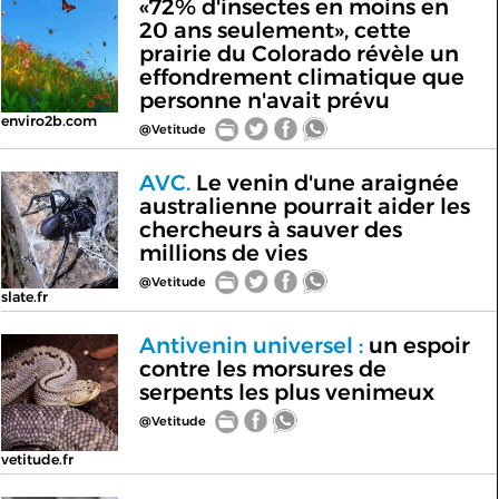
«72% d'insectes en moins en
20 ans seulement», cette
prairie du Colorado révèle un
effondrement climatique que
personne n'avait prévu
enviro2b.com
@Vetitude
AVC.
Le venin d'une araignée
australienne pourrait aider les
chercheurs à sauver des
millions de vies
@Vetitude
slate.fr
Antivenin universel :
un espoir
contre les morsures de
serpents les plus venimeux
@Vetitude
vetitude.fr