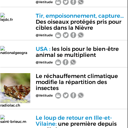
@Vetitude
Tir, empoisonnement, capture...
lejdc.fr
Des oiseaux protégés pris pour
cibles dans la Nièvre
@Vetitude
USA :
les lois pour le bien-être
nationalgeogra
animal se multiplient
@Vetitude
Le réchauffement climatique
modifie la répartition des
insectes
@Vetitude
radiolac.ch
Le loup de retour en Ille-et-
saint-brieuc.m
Vilaine:
une première depuis