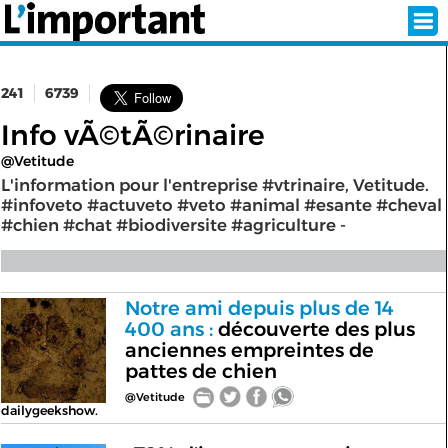
241
6739
INSCRIPTION
CONNEXION
Info vÃ©tÃ©rinaire
@Vetitude
SÉLECTION DE L'ÉTÉ
L'information pour l'entreprise #vtrinaire, Vetitude.
#infoveto #actuveto #veto #animal #esante #cheval
#chien #chat #biodiversite #agriculture -
SUR L'ÉCRAN D'ACCUEIL
ABONNEZ-VOUS À LA NEWSLETTER!
Notre ami depuis plus de 14
400 ans :
découverte des plus
anciennes empreintes de
SUIVEZ NOUS:
pattes de chien
@Vetitude
< RETOUR À L'ACCUEIL
dailygeekshow.