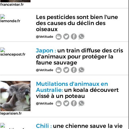
franceinter.fr
Les pesticides sont bien l'une
lemonde.fr
des causes du déclin des
oiseaux
@Vetitude
Japon :
un train diffuse des cris
sciencepost.fr
d'animaux pour protéger la
faune sauvage
@Vetitude
Mutilations d'animaux en
Australie:
un koala découvert
vissé à un poteau
@Vetitude
leparisien.fr
Chili :
une chienne sauve la vie