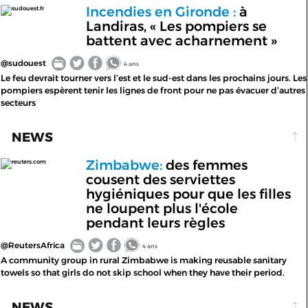
Incendies en Gironde :
à
sudouest.fr
Landiras, « Les pompiers se
battent avec acharnement »
@sudouest
4 ans
Le feu devrait tourner vers l’est et le sud-est dans les prochains jours. Les
pompiers espèrent tenir les lignes de front pour ne pas évacuer d’autres
secteurs
NEWS
Zimbabwe:
des femmes
reuters.com
cousent des serviettes
hygiéniques pour que les filles
ne loupent plus l'école
pendant leurs règles
@ReutersAfrica
4 ans
A community group in rural Zimbabwe is making reusable sanitary
towels so that girls do not skip school when they have their period.
NEWS