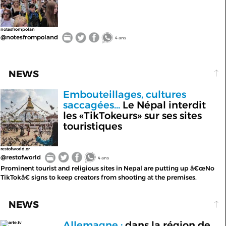
notesfrompolan
@notesfrompoland
4 ans
NEWS
Embouteillages, cultures
saccagées...
Le Népal interdit
les «TikTokeurs» sur ses sites
touristiques
restofworld.or
@restofworld
4 ans
Prominent tourist and religious sites in Nepal are putting up â€œNo
TikTokâ€ signs to keep creators from shooting at the premises.
NEWS
Allemagne :
dans la région de
arte.tv