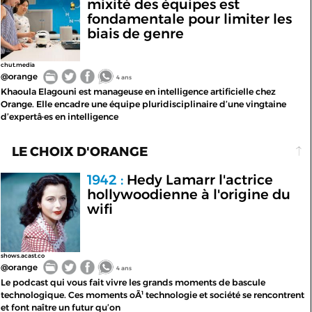
mixité des équipes est
fondamentale pour limiter les
biais de genre
chut.media
@orange
4 ans
Khaoula Elagouni est manageuse en intelligence artificielle chez
Orange. Elle encadre une équipe pluridisciplinaire d’une vingtaine
d’expertâ·es en intelligence
LE CHOIX D'ORANGE
1942 :
Hedy Lamarr l'actrice
hollywoodienne à l'origine du
wifi
shows.acast.co
@orange
4 ans
Le podcast qui vous fait vivre les grands moments de bascule
technologique. Ces moments oÃ¹ technologie et société se rencontrent
et font naître un futur qu’on