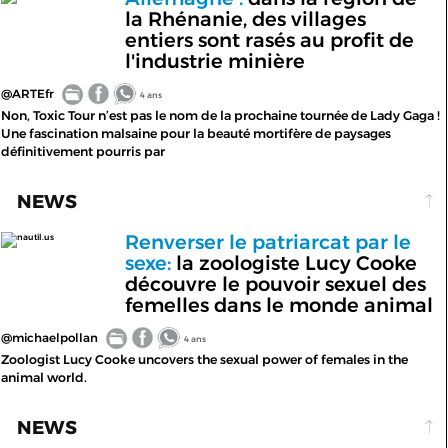
la Rhénanie, des villages
entiers sont rasés au profit de
l'industrie minière
@ARTEfr
4 ans
Non, Toxic Tour n’est pas le nom de la prochaine tournée de Lady Gaga !
Une fascination malsaine pour la beauté mortifère de paysages
définitivement pourris par
NEWS
Renverser le patriarcat par le
nautil.us
sexe:
la zoologiste Lucy Cooke
découvre le pouvoir sexuel des
femelles dans le monde animal
@michaelpollan
4 ans
Zoologist Lucy Cooke uncovers the sexual power of females in the
animal world.
NEWS