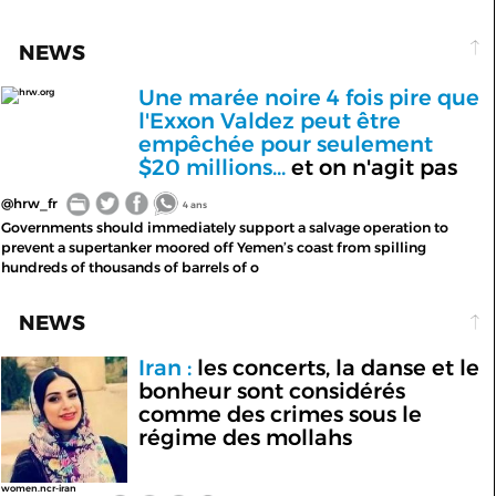
NEWS
Une marée noire 4 fois pire que
hrw.org
l'Exxon Valdez peut être
empêchée pour seulement
$20 millions...
et on n'agit pas
@hrw_fr
4 ans
Governments should immediately support a salvage operation to
prevent a supertanker moored off Yemen’s coast from spilling
hundreds of thousands of barrels of o
NEWS
Iran :
les concerts, la danse et le
bonheur sont considérés
comme des crimes sous le
régime des mollahs
women.ncr-iran