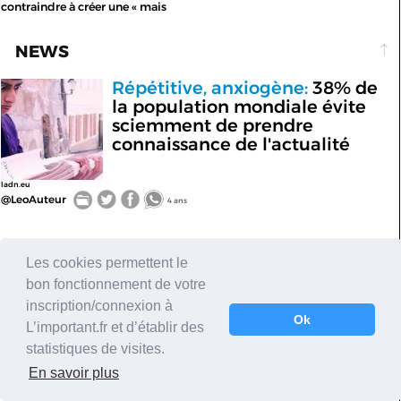
contraindre à créer une « mais
NEWS
Répétitive, anxiogène:
38% de
la population mondiale évite
sciemment de prendre
connaissance de l'actualité
ladn.eu
@LeoAuteur
4 ans
NEWS
Les cookies permettent le
bon fonctionnement de votre
Le porte-parole des forces
csdhi.org
inscription/connexion à
armées iraniennes:
l'opposition
Ok
L’important.fr et d’établir des
au hijab obligatoire est «une
statistiques de visites.
guerre contre Dieu»
En savoir plus
@CSDHI
4 ans