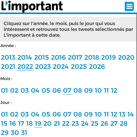
Cliquez sur l'année, le mois, puis le jour qui vous
intéressent et retrouvez tous les tweets sélectionnés par
L'important à cette date.
INSCRIPTION
CONNEXION
Année :
SÉLECTION DE L'ÉTÉ
2013
2014
2015
2016
2017
2018
2019
2020
2021
2022
2023
2024
2025
2026
Mois :
SUR L'ÉCRAN D'ACCUEIL
01
02
03
04
05
06
07
08
09
10
11
12
ABONNEZ-VOUS À LA NEWSLETTER!
Jour :
SUIVEZ NOUS:
01
02
03
04
05
06
07
08
09
10
11
12
13
14
15
16
17
18
19
20
21
22
23
24
25
26
27
28
< RETOUR À L'ACCUEIL
29
30
31