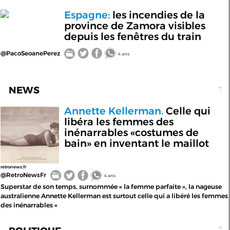
Espagne:
les incendies de la
province de Zamora visibles
depuis les fenêtres du train
@PacoSeoanePerez
4 ans
NEWS
Annette Kellerman.
Celle qui
libéra les femmes des
inénarrables «costumes de
bain» en inventant le maillot
retronews.fr
@RetroNewsFr
4 ans
Superstar de son temps, surnommée « la femme parfaite », la nageuse
australienne Annette Kellerman est surtout celle qui a libéré les femmes
des inénarrables «