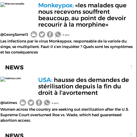
Monkeypox:
«les malades que
theconversatio
nous recevons souffrent
beaucoup, au point de devoir
recourir à la morphine»
@GeorgSamel3
4 ans
Les infections par le virus Monkeypox, responsable de la variole du
singe, se multiplient. Faut-il s’en inquiéter ? Quels sont les symptômes
et les conséquences
NEWS
USA:
hausse des demandes de
latimes.com
stérilisation depuis la fin du
droit à l'avortement
@latimes
4 ans
Women across the country are seeking out sterilization after the U.S.
Supreme Court overturned Roe vs. Wade, which had guaranteed
abortion access.
NEWS