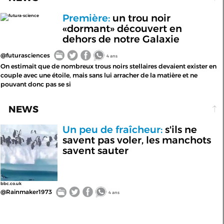
Première:
un trou noir
futura-science
«dormant» découvert en
dehors de notre Galaxie
@futurasciences
4 ans
On estimait que de nombreux trous noirs stellaires devaient exister en
couple avec une étoile, mais sans lui arracher de la matière et ne
pouvant donc pas se si
NEWS
Un peu de fraîcheur:
s'ils ne
savent pas voler, les manchots
savent sauter
bbc.co.uk
@Rainmaker1973
4 ans