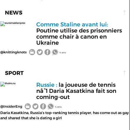
NEWS
Comme Staline avant lui:
euromaidanpres
Poutine utilise des prisonniers
comme chair à canon en
Ukraine
@knittingknots
4 ans
SPORT
Russie :
la joueuse de tennis
theins.ru
nâ°1 Daria Kasatkina fait son
coming-out
@InsiderEng
4 ans
Daria Kasatkina, Russia’s top-ranking tennis player, has come out as gay
and shared that she is dating a girl