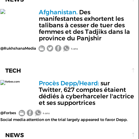
Afghanistan.
Des
manifestantes exhortent les
talibans à cesser de tuer des
femmes et des Tadjiks dans la
province du Panjshir
@RukhshanaMedia
4 ans
TECH
Procès Depp/Heard:
sur
forbes.com
Twitter, 627 comptes étaient
dédiés à cyberharceler l'actrice
et ses supportrices
@Forbes
4 ans
Social media attention on the trial largely appeared to favor Depp.
NEWS