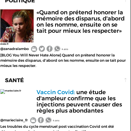
POLITIQUE
«Quand on prétend honorer la
mémoire des disparus, d'abord
on les nomme, ensuite on se
tait pour mieux les respecter»
slate.fr
@zanadralambo
4 ans
[BLOG You Will Never Hate Alone] Quand on prétend honorer la
mémoire des disparus, d'abord on les nomme, ensuite on se tait pour
mieux les respecter.
SANTÉ
Vaccin Covid:
une étude
marieclaire.fr
d'ampleur confirme que les
injections peuvent causer des
règles plus abondantes
@marieclaire_fr
4 ans
Les troubles du cycle menstruel post vaccination Covid ont été