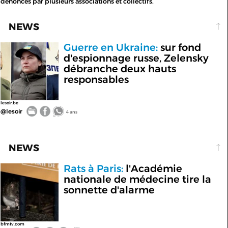
dénoncés par plusieurs associations et collectifs.
NEWS
Guerre en Ukraine:
sur fond
d'espionnage russe, Zelensky
débranche deux hauts
responsables
lesoir.be
@lesoir
4 ans
NEWS
Rats à Paris:
l'Académie
nationale de médecine tire la
sonnette d'alarme
bfmtv.com