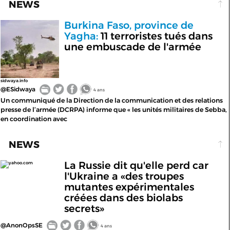
NEWS
Burkina Faso, province de
Yagha:
11 terroristes tués dans
une embuscade de l'armée
sidwaya.info
@ESidwaya
4 ans
Un communiqué de la Direction de la communication et des relations
presse de l’armée (DCRPA) informe que « les unités militaires de Sebba,
en coordination avec
NEWS
La Russie dit qu'elle perd car
yahoo.com
l'Ukraine a «des troupes
mutantes expérimentales
créées dans des biolabs
secrets»
@AnonOpsSE
4 ans