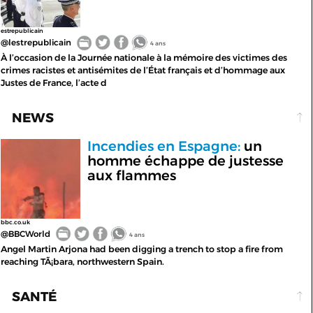
estrepublicain
@lestrepublicain
4 ans
À l’occasion de la Journée nationale à la mémoire des victimes des
crimes racistes et antisémites de l’État français et d’hommage aux
Justes de France, l’acte d
NEWS
Incendies en Espagne:
un
homme échappe de justesse
aux flammes
bbc.co.uk
@BBCWorld
4 ans
Angel Martin Arjona had been digging a trench to stop a fire from
reaching TÃ¡bara, northwestern Spain.
SANTÉ