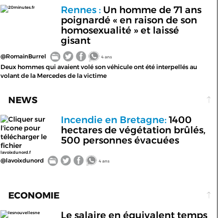
Rennes :
Un homme de 71 ans
20minutes.fr
poignardé « en raison de son
homosexualité » et laissé
gisant
@RomainBurrel
4 ans
Deux hommes qui avaient volé son véhicule ont été interpellés au
volant de la Mercedes de la victime
NEWS
Incendie en Bretagne:
1400
hectares de végétation brûlés,
500 personnes évacuées
lavoixdunord.f
@lavoixdunord
4 ans
ECONOMIE
Le salaire en équivalent temps
lesnouvellesne