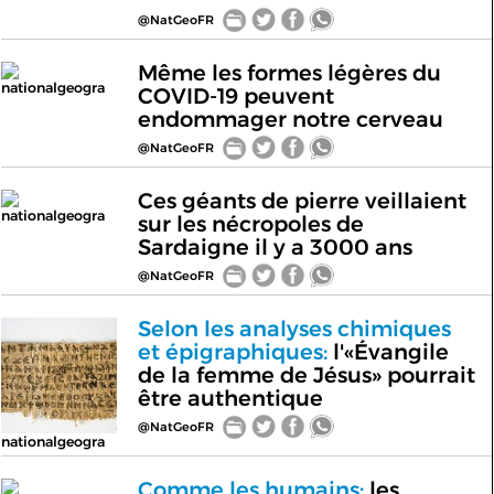
@NatGeoFR
Même les formes légères du
nationalgeogra
COVID-19 peuvent
endommager notre cerveau
@NatGeoFR
Ces géants de pierre veillaient
nationalgeogra
sur les nécropoles de
Sardaigne il y a 3000 ans
@NatGeoFR
Selon les analyses chimiques
et épigraphiques:
l'«Évangile
de la femme de Jésus» pourrait
être authentique
@NatGeoFR
nationalgeogra
Comme les humains:
les