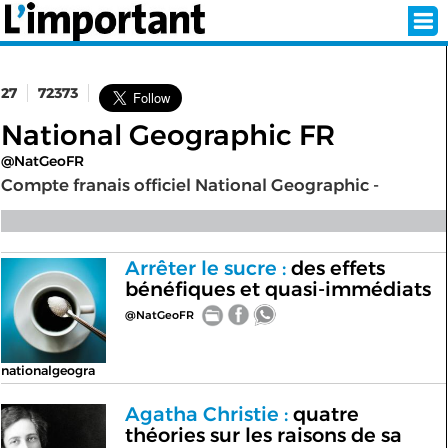
27
72373
INSCRIPTION
CONNEXION
National Geographic FR
@NatGeoFR
SÉLECTION DE L'ÉTÉ
Compte franais officiel National Geographic -
SUR L'ÉCRAN D'ACCUEIL
Arrêter le sucre :
des effets
bénéfiques et quasi-immédiats
ABONNEZ-VOUS À LA NEWSLETTER!
@NatGeoFR
SUIVEZ NOUS:
nationalgeogra
< RETOUR À L'ACCUEIL
Agatha Christie :
quatre
théories sur les raisons de sa