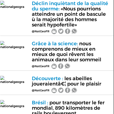
Déclin inquiètant de la qualité
nationalgeogra
du sperme:
«Nous pourrions
atteindre un point de bascule
ù la majorité des hommes
serait hypofertile»
@NatGeoFR
Grâce à la science:
nous
nationalgeogra
comprenons de mieux en
mieux de quoi rêvent les
animaux dans leur sommeil
@NatGeoFR
Découverte :
les abeilles
nationalgeogra
joueraientâ€¦ pour le plaisir
@NatGeoFR
Brésil :
pour transporter le fer
nationalgeogra
mondial, 890 kilomètres de
rails bouleversent