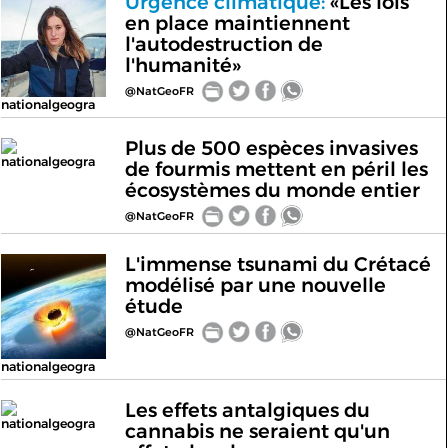
Urgence climatique:
«Les lois
en place maintiennent
l'autodestruction de
l'humanité»
@NatGeoFR
nationalgeogra
Plus de 500 espèces invasives
nationalgeogra
de fourmis mettent en péril les
écosystèmes du monde entier
@NatGeoFR
L'immense tsunami du Crétacé
modélisé par une nouvelle
étude
@NatGeoFR
nationalgeogra
Les effets antalgiques du
nationalgeogra
cannabis ne seraient qu'un