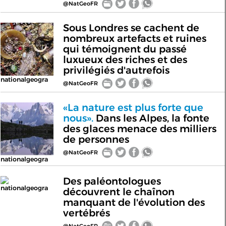
@NatGeoFR
Sous Londres se cachent de
nombreux artefacts et ruines
qui témoignent du passé
luxueux des riches et des
privilégiés d'autrefois
nationalgeogra
@NatGeoFR
«La nature est plus forte que
nous».
Dans les Alpes, la fonte
des glaces menace des milliers
de personnes
@NatGeoFR
nationalgeogra
Des paléontologues
nationalgeogra
découvrent le chaînon
manquant de l'évolution des
vertébrés
@NatGeoFR