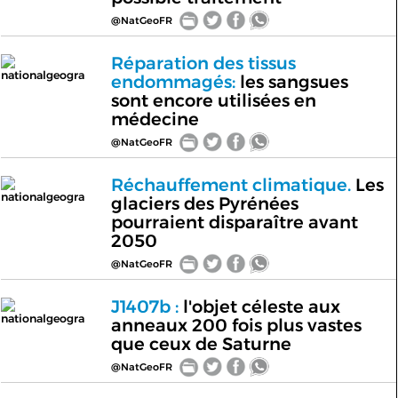
@NatGeoFR
Réparation des tissus
nationalgeogra
endommagés:
les sangsues
sont encore utilisées en
médecine
@NatGeoFR
Réchauffement climatique.
Les
nationalgeogra
glaciers des Pyrénées
pourraient disparaître avant
2050
@NatGeoFR
J1407b :
l'objet céleste aux
nationalgeogra
anneaux 200 fois plus vastes
que ceux de Saturne
@NatGeoFR