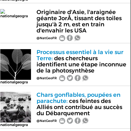
Originaire d'Asie, l'araignée
nationalgeogra
géante JorÅ, tissant des toiles
jusqu'à 2 m, est en train
d'envahir les USA
@NatGeoFR
Processus essentiel à la vie sur
Terre:
des chercheurs
identifient une étape inconnue
de la photosynthèse
@NatGeoFR
nationalgeogra
Chars gonflables, poupées en
parachute:
ces feintes des
Alliés ont contribué au succès
du Débarquement
@NatGeoFR
nationalgeogra