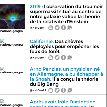
2019 :
l'observation du trou noir
supermassif situé au centre de
notre galaxie valide la théorie
de la relativité d'Einstein
@NatGeoFR
nationalgeogra
Californie.
Des chèvres
nationalgeogra
déployées pour empêcher les
feux de forêt
@NatGeoFR
Arno Penzias, un physicien né
nationalgeogra
en Allemagne, a pu échapper à
la Shoah:
il a conçu la théorie
du Big Bang
@NatGeoFR
Après avoir frôlé l'extinction
nationalgeogra
avec la chasse excessive.
Le