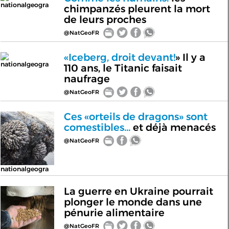
nationalgeogra
chimpanzés pleurent la mort
de leurs proches
@NatGeoFR
«Iceberg, droit devant!
» Il y a
nationalgeogra
110 ans, le Titanic faisait
naufrage
@NatGeoFR
Ces «orteils de dragons» sont
comestibles...
et déjà menacés
@NatGeoFR
nationalgeogra
La guerre en Ukraine pourrait
plonger le monde dans une
pénurie alimentaire
@NatGeoFR