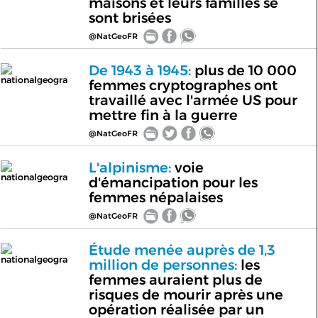
maisons et leurs familles se
sont brisées
@NatGeoFR
De 1943 à 1945:
plus de 10 000
nationalgeogra
femmes cryptographes ont
travaillé avec l'armée US pour
mettre fin à la guerre
@NatGeoFR
L'alpinisme:
voie
nationalgeogra
d'émancipation pour les
femmes népalaises
@NatGeoFR
Étude menée auprès de 1,3
nationalgeogra
million de personnes:
les
femmes auraient plus de
risques de mourir après une
opération réalisée par un