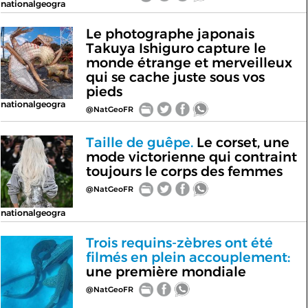
nationalgeogra
Le photographe japonais
Takuya Ishiguro capture le
monde étrange et merveilleux
qui se cache juste sous vos
pieds
nationalgeogra
@NatGeoFR
Taille de guêpe.
Le corset, une
mode victorienne qui contraint
toujours le corps des femmes
@NatGeoFR
nationalgeogra
Trois requins-zèbres ont été
filmés en plein accouplement:
une première mondiale
@NatGeoFR