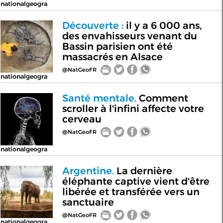
nationalgeogra
Découverte :
il y a 6 000 ans,
des envahisseurs venant du
Bassin parisien ont été
massacrés en Alsace
@NatGeoFR
nationalgeogra
Santé mentale.
Comment
scroller à l'infini affecte votre
cerveau
@NatGeoFR
nationalgeogra
Argentine.
La dernière
éléphante captive vient d'être
libérée et transférée vers un
sanctuaire
@NatGeoFR
nationalgeogra