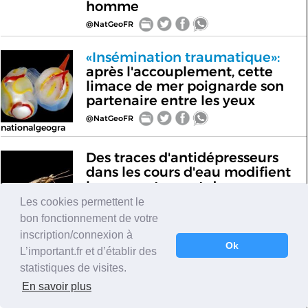
homme
@NatGeoFR
«Insémination traumatique»:
après l'accouplement, cette
limace de mer poignarde son
partenaire entre les yeux
@NatGeoFR
nationalgeogra
Des traces d'antidépresseurs
dans les cours d'eau modifient
le comportement des
écrevisses
Les cookies permettent le
bon fonctionnement de votre
@NatGeoFR
nationalgeogra
inscription/connexion à
Ok
L’important.fr et d’établir des
RDC:
il viole sa femme devant
statistiques de visites.
nationalgeogra
ses enfants puis les chasse de
la maison
En savoir plus
@NatGeoFR