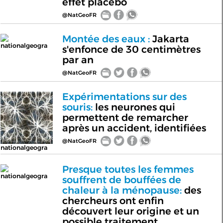
effet placebo
@NatGeoFR
Montée des eaux :
Jakarta
nationalgeogra
s'enfonce de 30 centimètres
par an
@NatGeoFR
Expérimentations sur des
souris:
les neurones qui
permettent de remarcher
après un accident, identifiées
@NatGeoFR
nationalgeogra
Presque toutes les femmes
nationalgeogra
souffrent de bouffées de
chaleur à la ménopause:
des
chercheurs ont enfin
découvert leur origine et un
possible traitement