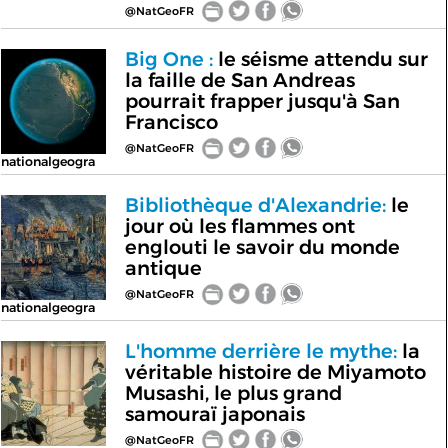
@NatGeoFR
Big One :
le séisme attendu sur
la faille de San Andreas
pourrait frapper jusqu'à San
Francisco
@NatGeoFR
nationalgeogra
Bibliothèque d'Alexandrie:
le
jour où les flammes ont
englouti le savoir du monde
antique
@NatGeoFR
nationalgeogra
L'homme derrière le mythe:
la
véritable histoire de Miyamoto
Musashi, le plus grand
samouraï japonais
@NatGeoFR