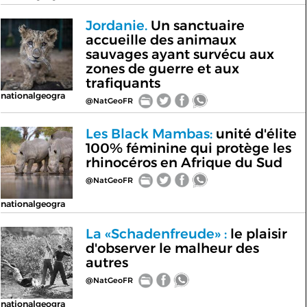
Jordanie.
Un sanctuaire
accueille des animaux
sauvages ayant survécu aux
zones de guerre et aux
trafiquants
nationalgeogra
@NatGeoFR
Les Black Mambas:
unité d'élite
100% féminine qui protège les
rhinocéros en Afrique du Sud
@NatGeoFR
nationalgeogra
La «Schadenfreude» :
le plaisir
d'observer le malheur des
autres
@NatGeoFR
nationalgeogra