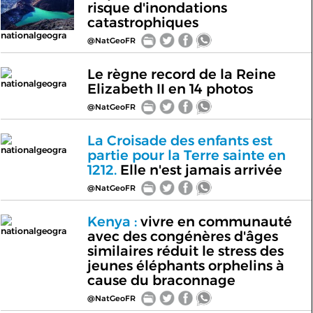
risque d'inondations
catastrophiques
nationalgeogra
@NatGeoFR
Le règne record de la Reine
nationalgeogra
Elizabeth II en 14 photos
@NatGeoFR
La Croisade des enfants est
nationalgeogra
partie pour la Terre sainte en
1212.
Elle n'est jamais arrivée
@NatGeoFR
Kenya :
vivre en communauté
nationalgeogra
avec des congénères d'âges
similaires réduit le stress des
jeunes éléphants orphelins à
cause du braconnage
@NatGeoFR