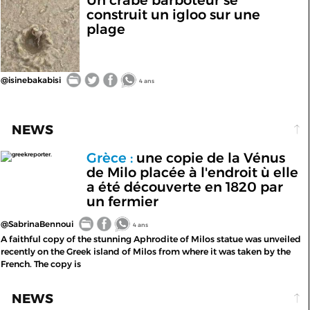
Un crabe barboteur se
construit un igloo sur une
plage
@isinebakabisi
4 ans
NEWS
Grèce :
une copie de la Vénus
greekreporter.
de Milo placée à l'endroit ù elle
a été découverte en 1820 par
un fermier
@SabrinaBennoui
4 ans
A faithful copy of the stunning Aphrodite of Milos statue was unveiled
recently on the Greek island of Milos from where it was taken by the
French. The copy is
NEWS