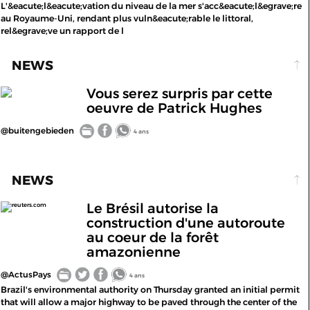
L'&eacute;l&eacute;vation du niveau de la mer s'acc&eacute;l&egrave;re
au Royaume-Uni, rendant plus vuln&eacute;rable le littoral,
rel&egrave;ve un rapport de l
NEWS
Vous serez surpris par cette
oeuvre de Patrick Hughes
@buitengebieden
4 ans
NEWS
Le Brésil autorise la
reuters.com
construction d'une autoroute
au coeur de la forêt
amazonienne
@ActusPays
4 ans
Brazil's environmental authority on Thursday granted an initial permit
that will allow a major highway to be paved through the center of the