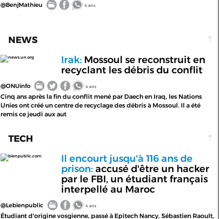
@BenjMathieu
4 ans
NEWS
Irak:
Mossoul se reconstruit en
news.un.org
recyclant les débris du conflit
@ONUinfo
4 ans
Cinq ans après la fin du conflit mené par Daech en Iraq, les Nations
Unies ont créé un centre de recyclage des débris à Mossoul. Il a été
remis ce jeudi aux aut
TECH
Il encourt jusqu'à 116 ans de
bienpublic.com
prison:
accusé d'être un hacker
par le FBI, un étudiant français
interpellé au Maroc
@Lebienpublic
4 ans
Étudiant d'origine vosgienne, passé à Epitech Nancy, Sébastien Raoult,