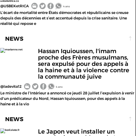
usbeketrica.co
@USBEKetRICA
4 ans
L’écart de mortalité entre États démocrates et républicains se creuse
depuis des décennies et s’est accentué depuis la crise sanitaire. Une
réalité qui repose e
NEWS
Hassan Iquioussen, l'imam
marianne.net
proche des Frères musulmans,
sera expulsé pour des appels à
la haine et à la violence contre
la communauté juive
@ladevita12
4 ans
Le ministre de l’Intérieur a annoncé ce jeudi 28 juillet l’expulsion à venir
d'un prédicateur du Nord, Hassan Iquioussen, pour des appels à la
haine et à la vio
NEWS
Le Japon veut installer un
korii.slate.fr