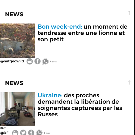
NEWS
Bon week-end:
un moment de
tendresse entre une lionne et
son petit
@natgeowild
4 ans
NEWS
Ukraine:
des proches
demandent la libération de
soignantes capturées par les
Russes
rfi.fr
@RFI
4 ans