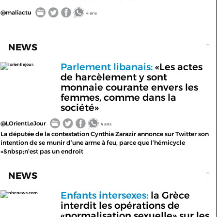
@maliactu
4 ans
NEWS
Parlement libanais:
«Les actes
lorientlejour.
de harcèlement y sont
monnaie courante envers les
femmes, comme dans la
société»
@LOrientLeJour
4 ans
La députée de la contestation Cynthia Zarazir annonce sur Twitter son
intention de se munir d’une arme à feu, parce que l’hémicycle
«&nbsp;n’est pas un endroit
NEWS
Enfants intersexes:
la Grèce
nbcnews.com
interdit les opérations de
«normalisation sexuelle» sur les