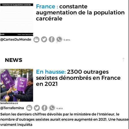
France :
constante
augmentation de la population
carcérale
@CartesDuMonde
4 ans
NEWS
En hausse:
2300 outrages
sexistes dénombrés en France
en 2021
terrafemina.co
@Terrafemina
4 ans
Selon les derniers chiffres dévoilés par le ministère de l'Intérieur, le
nombre d'outrages sexistes aurait encore augmenté en 2021. Une hausse
vraiment inquiéta