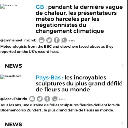
GB :
pendant la dernière vague
bbc.co.uk
de chaleur, les présentateurs
météo harcelés par les
négationnistes du
changement climatique
@Emmanuel_microb
4 ans
Meteorologists from the BBC and elsewhere faced abuse as they
reported on the UK's record heat.
NEWS
Pays-Bas :
les incroyables
creapills.com
sculptures du plus grand défilé
de fleurs au monde
@SaccuFabrizio
4 ans
Tous les ans, une dizaine de folles sculptures fleuries défilent lors du
Bloemencorso Zundert : le plus grand défilé de fleurs au monde.
NEWS