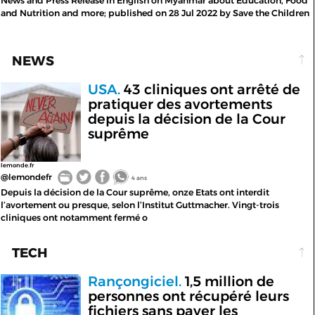
News and Press Release in English on Myanmar about Education, Food
and Nutrition and more; published on 28 Jul 2022 by Save the Children
NEWS
USA.
43 cliniques ont arrêté de
pratiquer des avortements
depuis la décision de la Cour
suprême
lemonde.fr
@lemondefr
4 ans
Depuis la décision de la Cour suprême, onze Etats ont interdit
l’avortement ou presque, selon l’Institut Guttmacher. Vingt-trois
cliniques ont notamment fermé o
TECH
Rançongiciel.
1,5 million de
personnes ont récupéré leurs
fichiers sans payer les