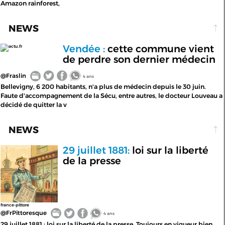
Amazon rainforest,
NEWS
Vendée :
cette commune vient
actu.fr
de perdre son dernier médecin
@Fraslin
4 ans
Bellevigny, 6 200 habitants, n'a plus de médecin depuis le 30 juin.
Faute d'accompagnement de la Sécu, entre autres, le docteur Louveau a
décidé de quitter la v
NEWS
29 juillet 1881:
loi sur la liberté
de la presse
france-pittore
@FrPittoresque
4 ans
29 juillet 1881 : loi sur la liberté de la presse. Toujours en vigueur bien