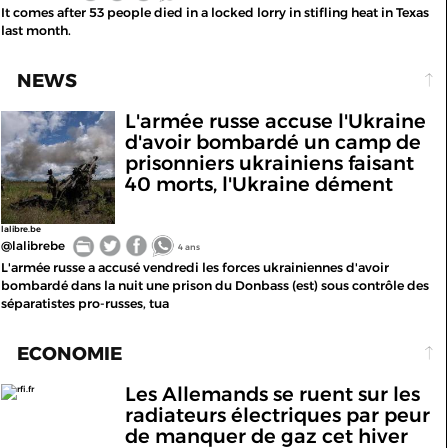
It comes after 53 people died in a locked lorry in stifling heat in Texas
last month.
NEWS
L'armée russe accuse l'Ukraine
d'avoir bombardé un camp de
prisonniers ukrainiens faisant
40 morts, l'Ukraine dément
lalibre.be
@lalibrebe
4 ans
L'armée russe a accusé vendredi les forces ukrainiennes d'avoir
bombardé dans la nuit une prison du Donbass (est) sous contrôle des
séparatistes pro-russes, tua
ECONOMIE
Les Allemands se ruent sur les
rfi.fr
radiateurs électriques par peur
de manquer de gaz cet hiver