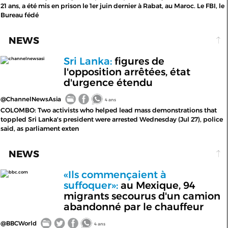
21 ans, a été mis en prison le 1er juin dernier à Rabat, au Maroc. Le FBI, le
Bureau fédé
NEWS
Sri Lanka:
figures de
channelnewsasi
l'opposition arrêtées, état
d'urgence étendu
@ChannelNewsAsia
4 ans
COLOMBO: Two activists who helped lead mass demonstrations that
toppled Sri Lanka's president were arrested Wednesday (Jul 27), police
said, as parliament exten
NEWS
«Ils commençaient à
bbc.com
suffoquer»:
au Mexique, 94
migrants secourus d'un camion
abandonné par le chauffeur
@BBCWorld
4 ans