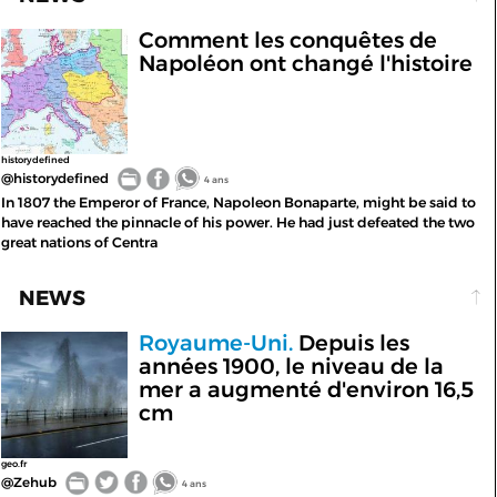
Comment les conquêtes de
Napoléon ont changé l'histoire
historydefined
@historydefined
4 ans
In 1807 the Emperor of France, Napoleon Bonaparte, might be said to
have reached the pinnacle of his power. He had just defeated the two
great nations of Centra
NEWS
Royaume-Uni.
Depuis les
années 1900, le niveau de la
mer a augmenté d'environ 16,5
cm
geo.fr
@Zehub
4 ans