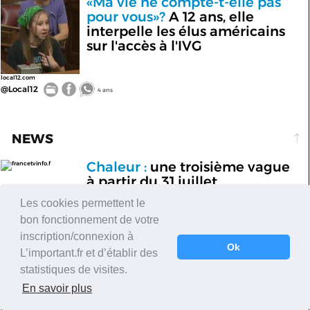
«Ma vie ne compte-t-elle pas
pour vous»?
A 12 ans, elle
interpelle les élus américains
sur l'accès à l'IVG
local12.com
@Local12
4 ans
NEWS
Chaleur :
une troisième vague
francetvinfo.f
à partir du 31 juillet
Les cookies permettent le
@Zehub
4 ans
bon fonctionnement de votre
Jeudi 28 juillet au soir, 93 départements sont désormais placés en état
d’alerte pour la sécheresse. La situation ne va pas s’arranger, car il n’y a
inscription/connexion à
pas de plui
Ok
L’important.fr et d’établir des
statistiques de visites.
SPORT
En savoir plus
«Je veux changer l'image de
rtbf.be