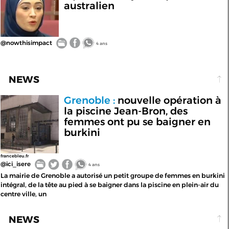
australien
@nowthisimpact
4 ans
NEWS
Grenoble :
nouvelle opération à
la piscine Jean-Bron, des
femmes ont pu se baigner en
burkini
francebleu.fr
@ici_isere
4 ans
La mairie de Grenoble a autorisé un petit groupe de femmes en burkini
intégral, de la tête au pied à se baigner dans la piscine en plein-air du
centre ville, un
NEWS