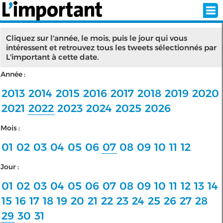
Cliquez sur l'année, le mois, puis le jour qui vous
intéressent et retrouvez tous les tweets sélectionnés par
L'important à cette date.
INSCRIPTION
CONNEXION
Année :
SÉLECTION DE L'ÉTÉ
2013
2014
2015
2016
2017
2018
2019
2020
2021
2022
2023
2024
2025
2026
Mois :
SUR L'ÉCRAN D'ACCUEIL
01
02
03
04
05
06
07
08
09
10
11
12
ABONNEZ-VOUS À LA NEWSLETTER!
Jour :
SUIVEZ NOUS:
01
02
03
04
05
06
07
08
09
10
11
12
13
14
15
16
17
18
19
20
21
22
23
24
25
26
27
28
< RETOUR À L'ACCUEIL
29
30
31