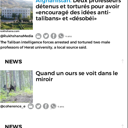
Afghanistan.
Deux professeurs
détenus et torturés pour avoir
«encouragé des idées anti-
talibans» et «désobéi»
rukhshana.com
@RukhshanaMedia
4 ans
The Taliban intelligence forces arrested and tortured two male
professors of Herat university, a local source said.
NEWS
Quand un ours se voit dans le
miroir
@coherence_e
4 ans
NEWS