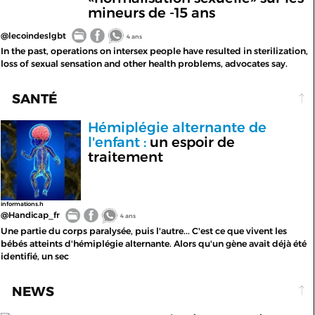
mineurs de -15 ans
@lecoindeslgbt
4 ans
In the past, operations on intersex people have resulted in sterilization,
loss of sexual sensation and other health problems, advocates say.
SANTÉ
Hémiplégie alternante de
l'enfant :
un espoir de
traitement
informations.h
@Handicap_fr
4 ans
Une partie du corps paralysée, puis l'autre... C'est ce que vivent les
bébés atteints d'hémiplégie alternante. Alors qu'un gène avait déjà été
identifié, un sec
NEWS