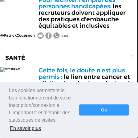
personnes handicapées:
les
recruteurs doivent appliquer
des pratiques d'embauche
équitables et inclusives
@PatrickCouesnon
4 ans
SANTÉ
Cette fois, le doute n'est plus
lemonde.fr
permis :
le lien entre cancer et
nitrites dans la charcuterie est
confirmé
Les cookies permettent le
bon fonctionnement de votre
@lemondefr
4 ans
inscription/connexion à
L’Agence nationale de sécurité sanitaire préconise de réduire
Ok
l’exposition de la population aux produits utilisés pour transformer et
L’important.fr et d’établir des
conserver la viande.
statistiques de visites.
En savoir plus
NEWS