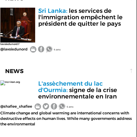
Sri Lanka:
les services de
l'immigration empêchent le
président de quitter le pays
lavoixdunord.f
@lavoixdunord
4 ans
NEWS
L'assèchement du lac
ncr-iran.org
d'Ourmia:
signe de la crise
environnementale en Iran
@shafiee_shafiee
4 ans
Climate change and global warming are international concerns with
destructive effects on human lives. While many governments address
the environmental