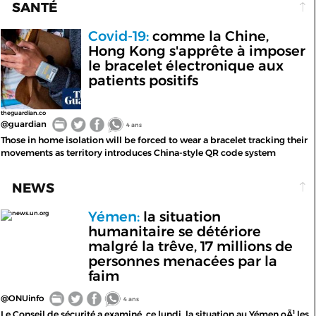
SANTÉ
Covid-19:
comme la Chine,
Hong Kong s'apprête à imposer
le bracelet électronique aux
patients positifs
theguardian.co
@guardian
4 ans
Those in home isolation will be forced to wear a bracelet tracking their
movements as territory introduces China-style QR code system
NEWS
Yémen:
la situation
news.un.org
humanitaire se détériore
malgré la trêve, 17 millions de
personnes menacées par la
faim
@ONUinfo
4 ans
Le Conseil de sécurité a examiné, ce lundi, la situation au Yémen oÃ¹ les