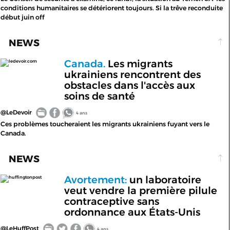
conditions humanitaires se détériorent toujours. Si la trêve reconduite
début juin off
NEWS
Canada.
Les migrants
ledevoir.com
ukrainiens rencontrent des
obstacles dans l'accès aux
soins de santé
@LeDevoir
4 ans
Ces problèmes toucheraient les migrants ukrainiens fuyant vers le
Canada.
NEWS
Avortement:
un laboratoire
huffingtonpost
veut vendre la première pilule
contraceptive sans
ordonnance aux États-Unis
@LeHuffPost
4 ans