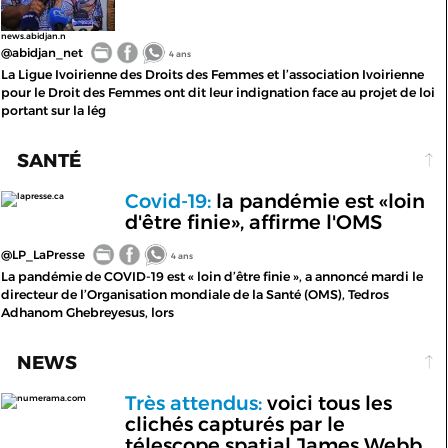
news.abidjan.n
@abidjan_net
4 ans
La Ligue Ivoirienne des Droits des Femmes et l’association Ivoirienne
pour le Droit des Femmes ont dit leur indignation face au projet de loi
portant sur la lég
SANTÉ
Covid-19:
la pandémie est «loin
lapresse.ca
d'être finie», affirme l'OMS
@LP_LaPresse
4 ans
La pandémie de COVID-19 est « loin d’être finie », a annoncé mardi le
directeur de l’Organisation mondiale de la Santé (OMS), Tedros
Adhanom Ghebreyesus, lors
NEWS
Très attendus:
voici tous les
numerama.com
clichés capturés par le
télescope spatial James Webb