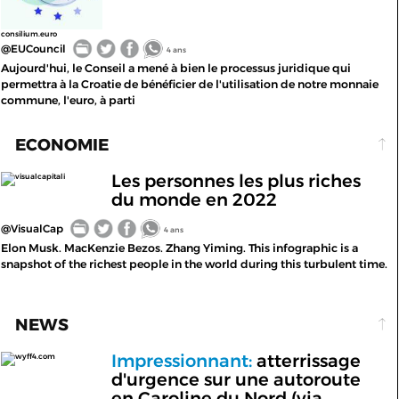
consilium.euro
@EUCouncil
4 ans
Aujourd'hui, le Conseil a mené à bien le processus juridique qui
permettra à la Croatie de bénéficier de l'utilisation de notre monnaie
commune, l'euro, à parti
ECONOMIE
Les personnes les plus riches
visualcapitali
du monde en 2022
@VisualCap
4 ans
Elon Musk. MacKenzie Bezos. Zhang Yiming. This infographic is a
snapshot of the richest people in the world during this turbulent time.
NEWS
Impressionnant:
atterrissage
wyff4.com
d'urgence sur une autoroute
en Caroline du Nord (via