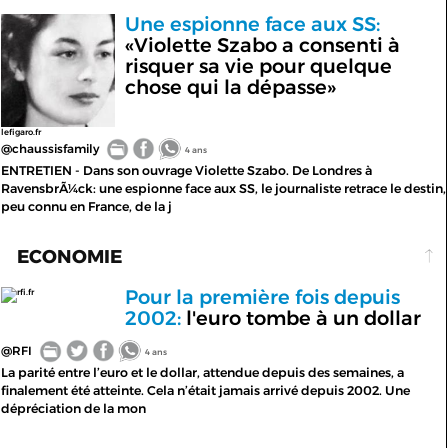
Une espionne face aux SS:
«Violette Szabo a consenti à
risquer sa vie pour quelque
chose qui la dépasse»
lefigaro.fr
@chaussisfamily
4 ans
ENTRETIEN - Dans son ouvrage Violette Szabo. De Londres à
RavensbrÃ¼ck: une espionne face aux SS, le journaliste retrace le destin,
peu connu en France, de la j
ECONOMIE
Pour la première fois depuis
rfi.fr
2002:
l'euro tombe à un dollar
@RFI
4 ans
La parité entre l’euro et le dollar, attendue depuis des semaines, a
finalement été atteinte. Cela n’était jamais arrivé depuis 2002. Une
dépréciation de la mon