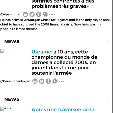
sommes confrontés à des
problèmes très graves»
@elpais_inter
4 ans
He has helmed JPMorgan Chase for 16 years and is the only major bank
chief to have survived the 2008 financial crisis. Now he is warning
people to brace themsel
NEWS
Ukraine:
à 10 ans, cette
championne du monde de
dames a collecté 700€ en
jouant dans la rue pour
soutenir l'armée
@Gerashchenko_en
4 ans
NEWS
Après une traversée de la
rtbf.be