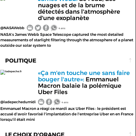
nuages et de la brume
détectés dans l'atmosphère
d'une exoplanète
@NASAWebb
4 ans
NASA's James Webb Space Telescope captured the most detailed
measurements of starlight filtering through the atmosphere of a planet
outside our solar system to
POLITIQUE
«Ça m'en touche une sans faire
ladepeche.fr
bouger l'autre»:
Emmanuel
Macron balaie la polémique
Uber Files
@ladepechedumidi
4 ans
Emmanuel Macron a réagi ce mardi aux Uber Files : le président est
accusé d'avoir favorisé l'implantation de l'entreprise Uber en en France
lorsqu'il était mini
LE CHOIX D'ORANGE