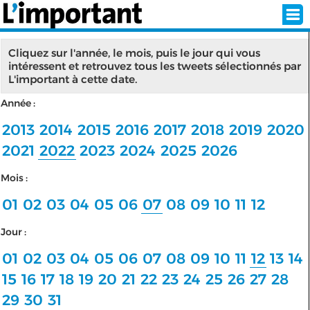
Cliquez sur l'année, le mois, puis le jour qui vous
intéressent et retrouvez tous les tweets sélectionnés par
L'important à cette date.
INSCRIPTION
CONNEXION
Année :
SÉLECTION DE L'ÉTÉ
2013
2014
2015
2016
2017
2018
2019
2020
2021
2022
2023
2024
2025
2026
Mois :
SUR L'ÉCRAN D'ACCUEIL
01
02
03
04
05
06
07
08
09
10
11
12
ABONNEZ-VOUS À LA NEWSLETTER!
Jour :
SUIVEZ NOUS:
01
02
03
04
05
06
07
08
09
10
11
12
13
14
15
16
17
18
19
20
21
22
23
24
25
26
27
28
< RETOUR À L'ACCUEIL
29
30
31