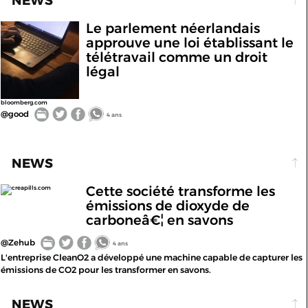
NEWS
Le parlement néerlandais
approuve une loi établissant le
télétravail comme un droit
légal
bloomberg.com
@good
4 ans
NEWS
Cette société transforme les
creapills.com
émissions de dioxyde de
carboneâ€¦ en savons
@Zehub
4 ans
L'entreprise CleanO2 a développé une machine capable de capturer les
émissions de CO2 pour les transformer en savons.
NEWS