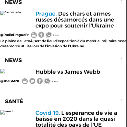
NEWS
Prague.
Des chars et armes
francais.radio
russes désamorcés dans une
expo pour soutenir l'Ukraine
@RadioPragueFr
4 ans
La plaine de LetnÃ¡ sert de lieu d’exposition à du matériel militaire russe
désamorcé utilisé lors de l’invasion de l’Ukraine.
NEWS
Hubble vs James Webb
@TheGM2K
4 ans
SANTÉ
Covid-19.
L'espérance de vie a
insee.fr
baissé en 2020 dans la quasi-
totalité des pays de l'UE