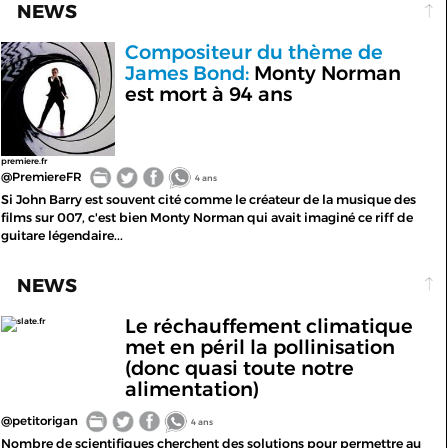
NEWS
Compositeur du thème de
James Bond:
Monty Norman
est mort à 94 ans
premiere.fr
@PremiereFR
4 ans
Si John Barry est souvent cité comme le créateur de la musique des
films sur 007, c'est bien Monty Norman qui avait imaginé ce riff de
guitare légendaire...
NEWS
Le réchauffement climatique
slate.fr
met en péril la pollinisation
(donc quasi toute notre
alimentation)
@petitorigan
4 ans
Nombre de scientifiques cherchent des solutions pour permettre au