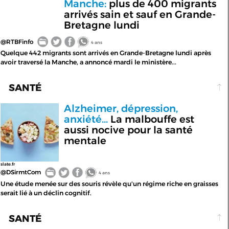
Manche:
plus de 400 migrants
arrivés sain et sauf en Grande-
Bretagne lundi
@RTBFinfo
4 ans
Quelque 442 migrants sont arrivés en Grande-Bretagne lundi après
avoir traversé la Manche, a annoncé mardi le ministère...
SANTÉ
Alzheimer, dépression,
anxiété...
La malbouffe est
aussi nocive pour la santé
mentale
slate.fr
@DSirmtCom
4 ans
Une étude menée sur des souris révèle qu'un régime riche en graisses
serait lié à un déclin cognitif.
SANTÉ