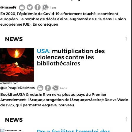
@InseeFr
4 ans
En 2020, l’épidémie de Covid-19 a fortement touché le continent
européen. Le nombre de décès a ainsi augmenté de 11 % dans l’Union
européenne (UE). En conséquen
NEWS
USA:
multiplication des
violences contre les
bibliothécaires
actualitte.com
@LePeupleDesMots
4 ans
BookBanUSA &mdash; Rien ne va plus au pays du Premier
Amendement : l&rsquo;abrogation de l&rsquo;arr&ecirc;t Roe vs Wade
de 1973, qui permettra &agrave; nouveau
NEWS
Pour faciliter l'emploi des
carenews.com