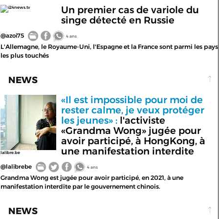
Un premier cas de variole du
i24news.tv
singe détecté en Russie
@azoi75
4 ans
L'Allemagne, le Royaume-Uni, l'Espagne et la France sont parmi les pays
les plus touchés
NEWS
«Il est impossible pour moi de
rester calme, je veux protéger
les jeunes» :
l'activiste
«Grandma Wong» jugée pour
avoir participé, à HongKong, à
une manifestation interdite
lalibre.be
@lalibrebe
4 ans
Grandma Wong est jugée pour avoir participé, en 2021, à une
manifestation interdite par le gouvernement chinois.
NEWS