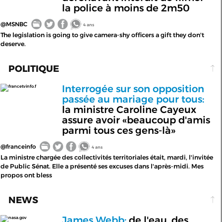
la police à moins de 2m50
@MSNBC
4 ans
The legislation is going to give camera-shy officers a gift they don't
deserve.
POLITIQUE
Interrogée sur son opposition
francetvinfo.f
passée au mariage pour tous:
la ministre Caroline Cayeux
assure avoir «beaucoup d'amis
parmi tous ces gens-là»
@franceinfo
4 ans
La ministre chargée des collectivités territoriales était, mardi, l'invitée
de Public Sénat. Elle a présenté ses excuses dans l'après-midi. Mes
propos ont bless
NEWS
James Webb:
de l'eau, des
nasa.gov