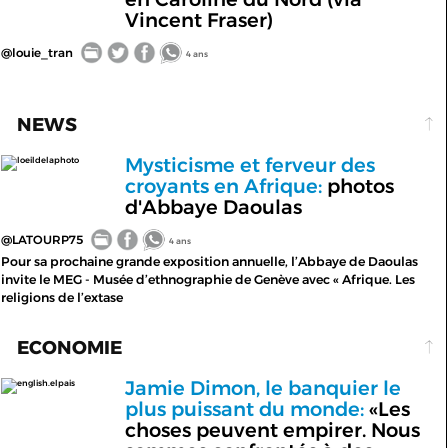
Vincent Fraser)
@louie_tran
4 ans
NEWS
Mysticisme et ferveur des
loeildelaphoto
croyants en Afrique:
photos
d'Abbaye Daoulas
@LATOURP75
4 ans
Pour sa prochaine grande exposition annuelle, l’Abbaye de Daoulas
invite le MEG - Musée d’ethnographie de Genève avec « Afrique. Les
religions de l’extase
ECONOMIE
Jamie Dimon, le banquier le
english.elpais
plus puissant du monde:
«Les
choses peuvent empirer. Nous