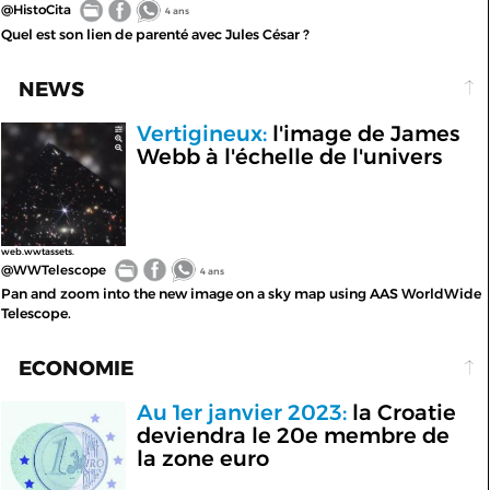
@HistoCita
4 ans
Quel est son lien de parenté avec Jules César ?
NEWS
Vertigineux:
l'image de James
Webb à l'échelle de l'univers
web.wwtassets.
@WWTelescope
4 ans
Pan and zoom into the new image on a sky map using AAS WorldWide
Telescope.
ECONOMIE
Au 1er janvier 2023:
la Croatie
deviendra le 20e membre de
la zone euro