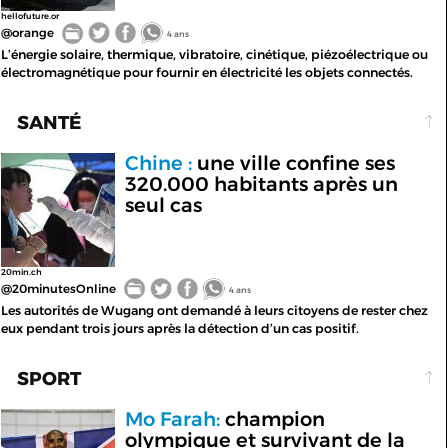
hellofuture.or
@orange
4 ans
L’énergie solaire, thermique, vibratoire, cinétique, piézoélectrique ou
électromagnétique pour fournir en électricité les objets connectés.
SANTÉ
Chine :
une ville confine ses
320.000 habitants après un
seul cas
20min.ch
@20minutesOnline
4 ans
Les autorités de Wugang ont demandé à leurs citoyens de rester chez
eux pendant trois jours après la détection d’un cas positif.
SPORT
Mo Farah:
champion
olympique et survivant de la