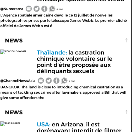
@Numerama
4 ans
L'Agence spatiale américaine dévoile ce 12 juillet de nouvelles
photographies prises par le télescope James Webb. Le premier cliché
officiel de James Webb est é
NEWS
Thaïlande:
la castration
channelnewsasi
chimique volontaire sur le
point d'être proposée aux
délinquants sexuels
@ChannelNewsAsia
4 ans
BANGKOK: Thailand is close to introducing chemical castration as a
means of tackling sex crime after lawmakers approved a Bill that will
give some offenders the
NEWS
USA:
en Arizona, il est
msnbc.com
dorénavant interdit de filmer