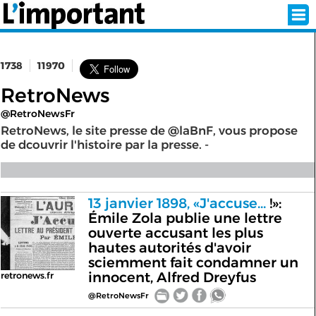
1738
11970
INSCRIPTION
CONNEXION
RetroNews
@RetroNewsFr
SÉLECTION DE L'ÉTÉ
RetroNews, le site presse de @laBnF, vous propose
de dcouvrir l'histoire par la presse. -
SUR L'ÉCRAN D'ACCUEIL
13 janvier 1898, «J'accuse...
!»:
ABONNEZ-VOUS À LA NEWSLETTER!
Émile Zola publie une lettre
ouverte accusant les plus
hautes autorités d'avoir
SUIVEZ NOUS:
sciemment fait condamner un
innocent, Alfred Dreyfus
retronews.fr
< RETOUR À L'ACCUEIL
@RetroNewsFr