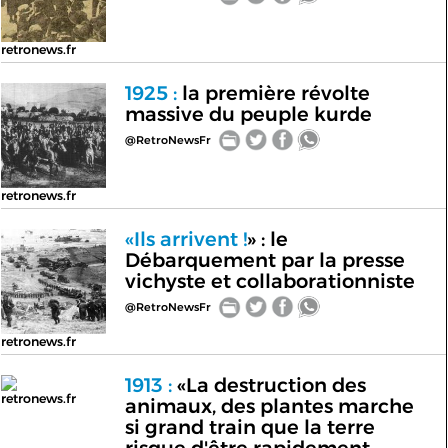
retronews.fr
1925 :
la première révolte
massive du peuple kurde
@RetroNewsFr
retronews.fr
«Ils arrivent !
» : le
Débarquement par la presse
vichyste et collaborationniste
@RetroNewsFr
retronews.fr
1913 :
«La destruction des
retronews.fr
animaux, des plantes marche
si grand train que la terre