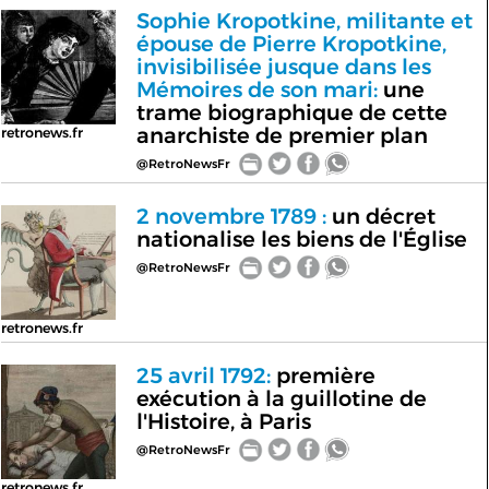
Sophie Kropotkine, militante et
épouse de Pierre Kropotkine,
invisibilisée jusque dans les
Mémoires de son mari:
une
trame biographique de cette
anarchiste de premier plan
retronews.fr
@RetroNewsFr
2 novembre 1789 :
un décret
nationalise les biens de l'Église
@RetroNewsFr
retronews.fr
25 avril 1792:
première
exécution à la guillotine de
l'Histoire, à Paris
@RetroNewsFr
retronews.fr