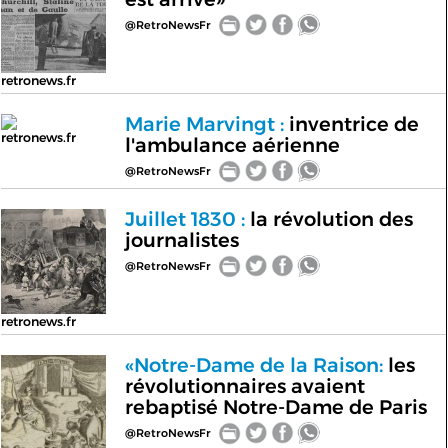
@RetroNewsFr
retronews.fr
Marie Marvingt :
inventrice de
retronews.fr
l'ambulance aérienne
@RetroNewsFr
Juillet 1830 :
la révolution des
journalistes
@RetroNewsFr
retronews.fr
«Notre-Dame de la Raison:
les
révolutionnaires avaient
rebaptisé Notre-Dame de Paris
@RetroNewsFr