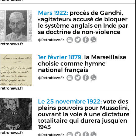
Mars 1922:
procès de Gandhi,
«agitateur» accusé de bloquer
le système anglais en Inde par
sa doctrine de non-violence
@RetroNewsFr
retronews.fr
1er février 1879:
la Marseillaise
choisie comme hymne
national français
@RetroNewsFr
retronews.fr
Le 25 novembre 1922:
vote des
pleins pouvoirs pour Mussolini,
ouvrant la voie à une dictature
totalitaire qui durera jusqu'en
1943
retronews.fr
@RetroNewsFr