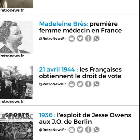
retronews.fr
Madeleine Brès:
première
femme médecin en France
@RetroNewsFr
retronews.fr
21 avril 1944 :
les Françaises
obtiennent le droit de vote
@RetroNewsFr
retronews.fr
1936 :
l'exploit de Jesse Owens
aux J.O. de Berlin
@RetroNewsFr