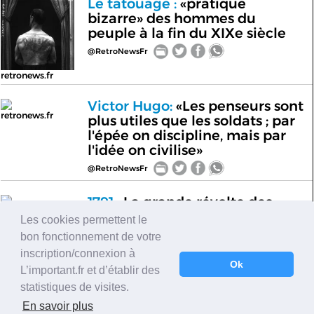
Le tatouage :
«pratique
bizarre» des hommes du
peuple à la fin du XIXe siècle
@RetroNewsFr
retronews.fr
Victor Hugo:
«Les penseurs sont
retronews.fr
plus utiles que les soldats ; par
l'épée on discipline, mais par
l'idée on civilise»
@RetroNewsFr
1791 :
La grande révolte des
retronews.fr
esclaves de Saint-Domingue
Les cookies permettent le
@RetroNewsFr
bon fonctionnement de votre
inscription/connexion à
Ok
1506 :
la première des
L’important.fr et d’établir des
retronews.fr
nombreuses révoltes d'esclaves
statistiques de visites.
oubliées par l'Histoire
En savoir plus