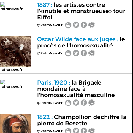
1887 :
les artistes contre
retronews.fr
l'«inutile et monstrueuse» tour
Eiffel
@RetroNewsFr
Oscar Wilde face aux juges :
le
procès de l'homosexualité
@RetroNewsFr
retronews.fr
Paris, 1920 :
la Brigade
retronews.fr
mondaine face à
l'homosexualité masculine
@RetroNewsFr
1822 :
Champollion déchiffre la
pierre de Rosette
@RetroNewsFr