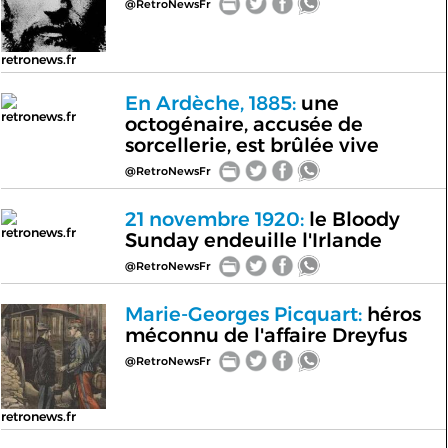
@RetroNewsFr
retronews.fr
En Ardèche, 1885:
une
retronews.fr
octogénaire, accusée de
sorcellerie, est brûlée vive
@RetroNewsFr
21 novembre 1920:
le Bloody
retronews.fr
Sunday endeuille l'Irlande
@RetroNewsFr
Marie-Georges Picquart:
héros
méconnu de l'affaire Dreyfus
@RetroNewsFr
retronews.fr