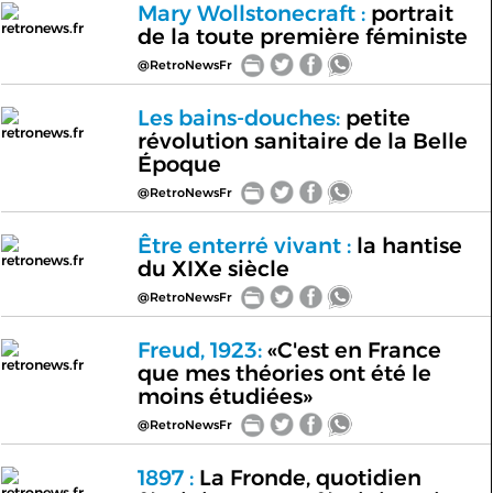
Mary Wollstonecraft :
portrait
retronews.fr
de la toute première féministe
@RetroNewsFr
Les bains-douches:
petite
retronews.fr
révolution sanitaire de la Belle
Époque
@RetroNewsFr
Être enterré vivant :
la hantise
retronews.fr
du XIXe siècle
@RetroNewsFr
Freud, 1923:
«C'est en France
retronews.fr
que mes théories ont été le
moins étudiées»
@RetroNewsFr
1897 :
La Fronde, quotidien
retronews.fr