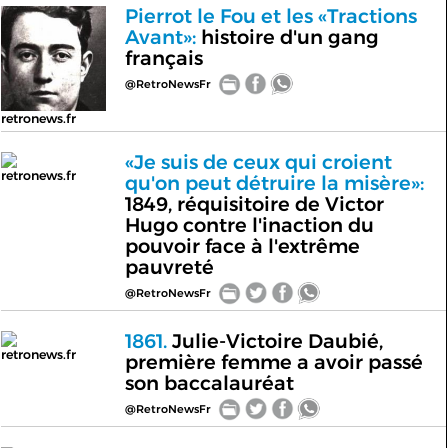
Pierrot le Fou et les «Tractions
Avant»:
histoire d'un gang
français
@RetroNewsFr
retronews.fr
«Je suis de ceux qui croient
retronews.fr
qu'on peut détruire la misère»:
1849, réquisitoire de Victor
Hugo contre l'inaction du
pouvoir face à l'extrême
pauvreté
@RetroNewsFr
1861.
Julie-Victoire Daubié,
retronews.fr
première femme a avoir passé
son baccalauréat
@RetroNewsFr