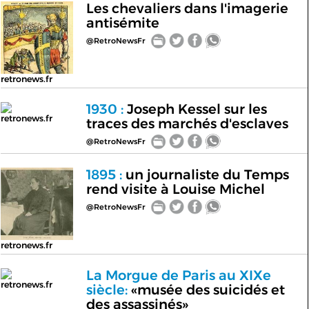
Les chevaliers dans l'imagerie
antisémite
@RetroNewsFr
retronews.fr
1930 :
Joseph Kessel sur les
retronews.fr
traces des marchés d'esclaves
@RetroNewsFr
1895 :
un journaliste du Temps
rend visite à Louise Michel
@RetroNewsFr
retronews.fr
La Morgue de Paris au XIXe
retronews.fr
siècle:
«musée des suicidés et
des assassinés»