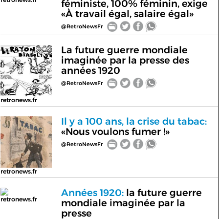
féministe, 100% féminin, exige
«À travail égal, salaire égal»
@RetroNewsFr
La future guerre mondiale
imaginée par la presse des
années 1920
@RetroNewsFr
retronews.fr
Il y a 100 ans, la crise du tabac:
«Nous voulons fumer !»
@RetroNewsFr
retronews.fr
Années 1920:
la future guerre
retronews.fr
mondiale imaginée par la
presse