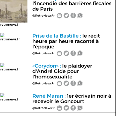
l'incendie des barrières fiscales
de Paris
@RetroNewsFr
retronews.fr
Prise de la Bastille :
le récit
retronews.fr
heure par heure raconté à
l'époque
@RetroNewsFr
«Corydon» :
le plaidoyer
retronews.fr
d'André Gide pour
l'homosexualité
@RetroNewsFr
René Maran :
1er écrivain noir à
retronews.fr
recevoir le Goncourt
@RetroNewsFr