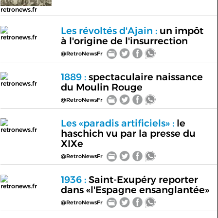
retronews.fr
Les révoltés d'Ajain :
un impôt
retronews.fr
à l'origine de l'insurrection
@RetroNewsFr
1889 :
spectaculaire naissance
retronews.fr
du Moulin Rouge
@RetroNewsFr
Les «paradis artificiels» :
le
retronews.fr
haschich vu par la presse du
XIXe
@RetroNewsFr
1936 :
Saint-Exupéry reporter
retronews.fr
dans «l'Espagne ensanglantée»
@RetroNewsFr