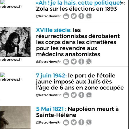
«Ah ! je la hais, cette politique!
»:
retronews.fr
Zola sur les élections en 1893
@RetroNewsFr
XVIIIe siècle:
les
résurrectionnistes dérobaient
les corps dans les cimetières
pour les revendre aux
médecins anatomistes
retronews.fr
@RetroNewsFr
7 juin 1942:
le port de l'étoile
retronews.fr
jaune imposé aux Juifs dès
l'âge de 6 ans en zone occupée
@RetroNewsFr
5 Mai 1821 :
Napoléon meurt à
Sainte-Hélène
@RetroNewsFr