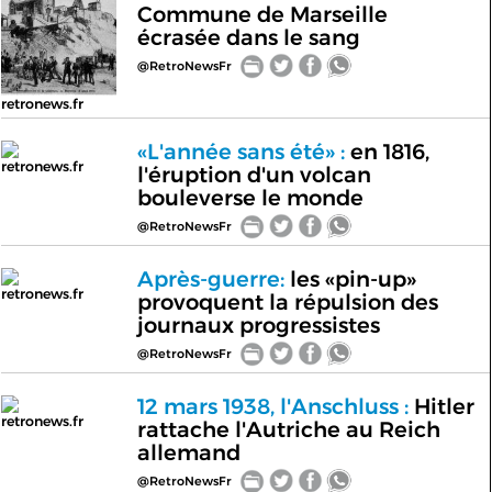
Commune de Marseille
écrasée dans le sang
@RetroNewsFr
retronews.fr
«L'année sans été» :
en 1816,
retronews.fr
l'éruption d'un volcan
bouleverse le monde
@RetroNewsFr
Après-guerre:
les «pin-up»
retronews.fr
provoquent la répulsion des
journaux progressistes
@RetroNewsFr
12 mars 1938, l'Anschluss :
Hitler
retronews.fr
rattache l'Autriche au Reich
allemand
@RetroNewsFr