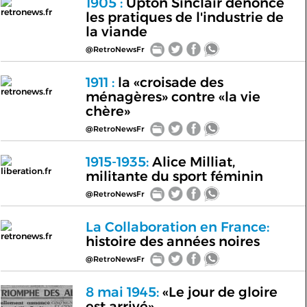
1905 :
Upton Sinclair dénonce
retronews.fr
les pratiques de l'industrie de
la viande
@RetroNewsFr
1911 :
la «croisade des
retronews.fr
ménagères» contre «la vie
chère»
@RetroNewsFr
1915-1935:
Alice Milliat,
liberation.fr
militante du sport féminin
@RetroNewsFr
La Collaboration en France:
retronews.fr
histoire des années noires
@RetroNewsFr
8 mai 1945:
«Le jour de gloire
est arrivé»