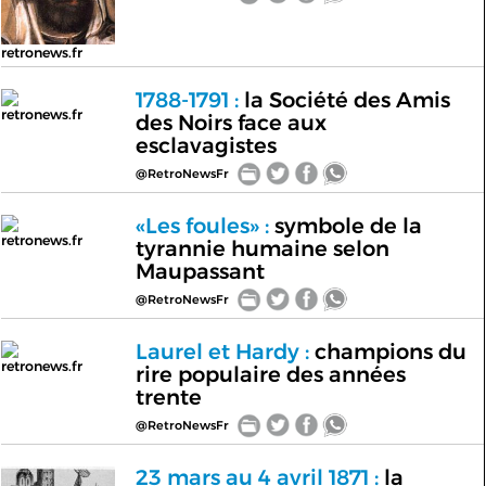
retronews.fr
1788-1791 :
la Société des Amis
retronews.fr
des Noirs face aux
esclavagistes
@RetroNewsFr
«Les foules» :
symbole de la
retronews.fr
tyrannie humaine selon
Maupassant
@RetroNewsFr
Laurel et Hardy :
champions du
retronews.fr
rire populaire des années
trente
@RetroNewsFr
23 mars au 4 avril 1871 :
la