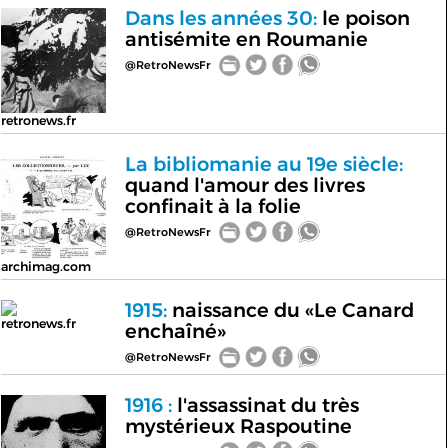
Dans les années 30:
le poison
antisémite en Roumanie
@RetroNewsFr
retronews.fr
La bibliomanie au 19e siècle:
quand l'amour des livres
confinait à la folie
@RetroNewsFr
archimag.com
1915:
naissance du «Le Canard
retronews.fr
enchaîné»
@RetroNewsFr
1916 :
l'assassinat du très
mystérieux Raspoutine