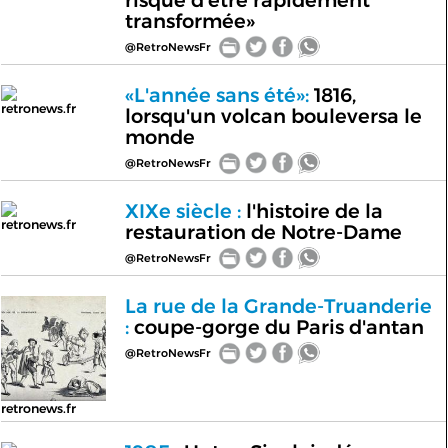
risque d'être rapidement
transformée»
@RetroNewsFr
«L'année sans été»:
1816,
retronews.fr
lorsqu'un volcan bouleversa le
monde
@RetroNewsFr
XIXe siècle :
l'histoire de la
retronews.fr
restauration de Notre-Dame
@RetroNewsFr
La rue de la Grande-Truanderie
:
coupe-gorge du Paris d'antan
@RetroNewsFr
retronews.fr