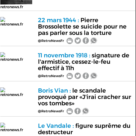
retronews.fr
22 mars 1944 :
Pierre
retronews.fr
Brossolette se suicide pour ne
pas parler sous la torture
@RetroNewsFr
11 novembre 1918 :
signature de
retronews.fr
l'armistice, cessez-le-feu
effectif à 11h
@RetroNewsFr
Boris Vian :
le scandale
retronews.fr
provoqué par «J'irai cracher sur
vos tombes»
@RetroNewsFr
Le Vandale :
figure suprême du
retronews.fr
destructeur