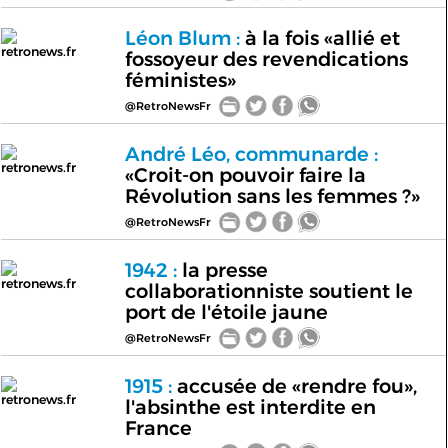
Léon Blum :
à la fois «allié et
retronews.fr
fossoyeur des revendications
féministes»
@RetroNewsFr
André Léo, communarde :
retronews.fr
«Croit-on pouvoir faire la
Révolution sans les femmes ?»
@RetroNewsFr
1942 :
la presse
retronews.fr
collaborationniste soutient le
port de l'étoile jaune
@RetroNewsFr
1915 :
accusée de «rendre fou»,
retronews.fr
l'absinthe est interdite en
France