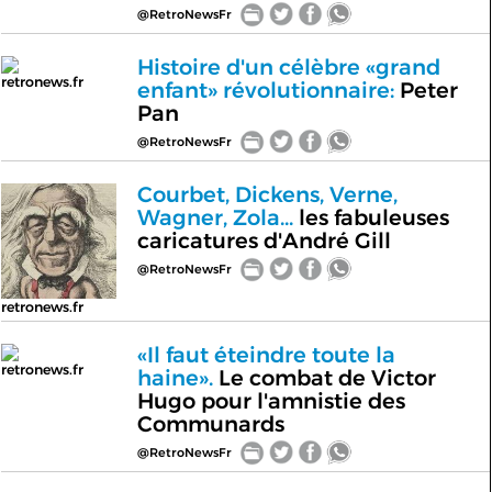
@RetroNewsFr
Histoire d'un célèbre «grand
retronews.fr
enfant» révolutionnaire:
Peter
Pan
@RetroNewsFr
Courbet, Dickens, Verne,
Wagner, Zola...
les fabuleuses
caricatures d'André Gill
@RetroNewsFr
retronews.fr
«Il faut éteindre toute la
retronews.fr
haine».
Le combat de Victor
Hugo pour l'amnistie des
Communards
@RetroNewsFr