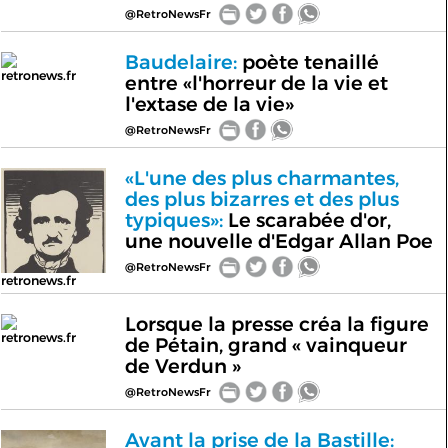
@RetroNewsFr
Baudelaire:
poète tenaillé
retronews.fr
entre «l'horreur de la vie et
l'extase de la vie»
@RetroNewsFr
«L'une des plus charmantes,
des plus bizarres et des plus
typiques»:
Le scarabée d'or,
une nouvelle d'Edgar Allan Poe
@RetroNewsFr
retronews.fr
Lorsque la presse créa la figure
retronews.fr
de Pétain, grand « vainqueur
de Verdun »
@RetroNewsFr
Avant la prise de la Bastille: