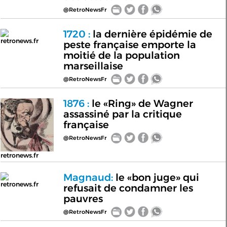
@RetroNewsFr
1720 :
la dernière épidémie de
retronews.fr
peste française emporte la
moitié de la population
marseillaise
@RetroNewsFr
1876 :
le «Ring» de Wagner
assassiné par la critique
française
@RetroNewsFr
retronews.fr
Magnaud:
le «bon juge» qui
retronews.fr
refusait de condamner les
pauvres
@RetroNewsFr