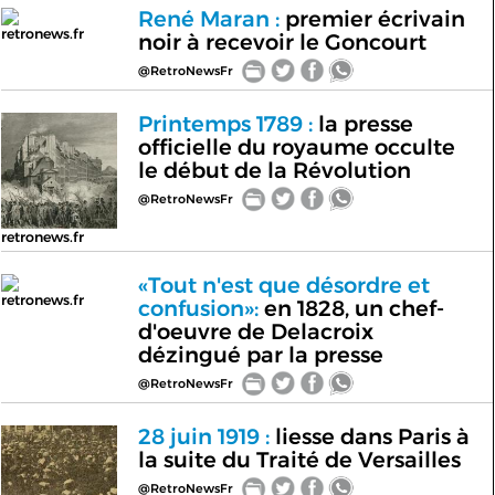
René Maran :
premier écrivain
retronews.fr
noir à recevoir le Goncourt
@RetroNewsFr
Printemps 1789 :
la presse
officielle du royaume occulte
le début de la Révolution
@RetroNewsFr
retronews.fr
«Tout n'est que désordre et
retronews.fr
confusion»:
en 1828, un chef-
d'oeuvre de Delacroix
dézingué par la presse
@RetroNewsFr
28 juin 1919 :
liesse dans Paris à
la suite du Traité de Versailles
@RetroNewsFr