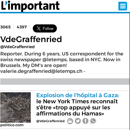
3065
4397
INSCRIPTION
CONNEXION
VdeGraffenried
@VdeGraffenried
SÉLECTION DE L'ÉTÉ
Reporter. During 6 years, US correspondent for the
swiss newspaper @letemps, based in NYC. Now in
Brussels. My DM's are open!
valerie.degraffenried@letemps.ch -
SUR L'ÉCRAN D'ACCUEIL
ABONNEZ-VOUS À LA NEWSLETTER!
Explosion de l'hôpital à Gaza:
le New York Times reconnaît
SUIVEZ NOUS:
s'être «trop appuyé sur les
affirmations du Hamas»
< RETOUR À L'ACCUEIL
@VdeGraffenried
politico.com