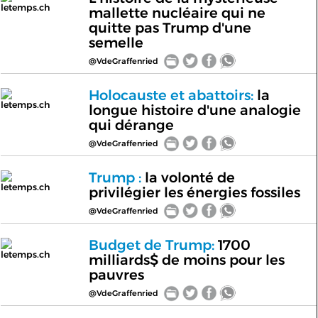
letemps.ch
mallette nucléaire qui ne
quitte pas Trump d'une
semelle
@VdeGraffenried
Holocauste et abattoirs:
la
letemps.ch
longue histoire d'une analogie
qui dérange
@VdeGraffenried
Trump :
la volonté de
letemps.ch
privilégier les énergies fossiles
@VdeGraffenried
Budget de Trump:
1700
letemps.ch
milliards$ de moins pour les
pauvres
@VdeGraffenried