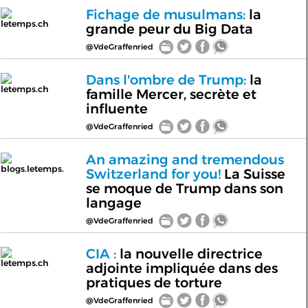
Fichage de musulmans:
la
letemps.ch
grande peur du Big Data
@VdeGraffenried
Dans l'ombre de Trump:
la
letemps.ch
famille Mercer, secrète et
influente
@VdeGraffenried
An amazing and tremendous
blogs.letemps.
Switzerland for you!
La Suisse
se moque de Trump dans son
langage
@VdeGraffenried
CIA :
la nouvelle directrice
letemps.ch
adjointe impliquée dans des
pratiques de torture
@VdeGraffenried