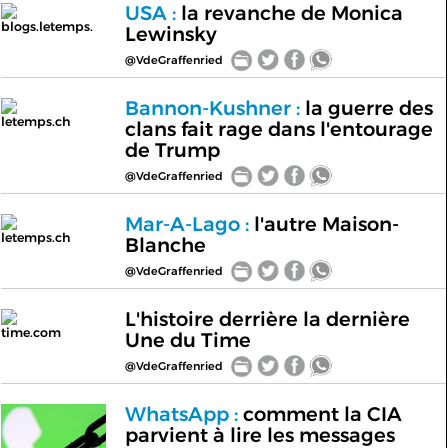
USA :
la revanche de Monica
blogs.letemps.
Lewinsky
@VdeGraffenried
Bannon-Kushner :
la guerre des
letemps.ch
clans fait rage dans l'entourage
de Trump
@VdeGraffenried
Mar-A-Lago :
l'autre Maison-
letemps.ch
Blanche
@VdeGraffenried
L'histoire derrière la dernière
time.com
Une du Time
@VdeGraffenried
WhatsApp :
comment la CIA
parvient à lire les messages