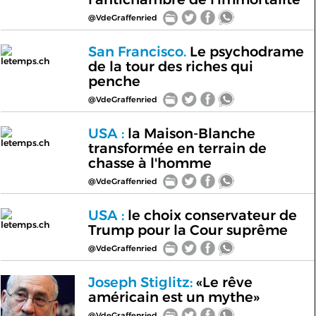
@VdeGraffenried
San Francisco.
Le psychodrame
letemps.ch
de la tour des riches qui
penche
@VdeGraffenried
USA :
la Maison-Blanche
letemps.ch
transformée en terrain de
chasse à l'homme
@VdeGraffenried
USA :
le choix conservateur de
letemps.ch
Trump pour la Cour suprême
@VdeGraffenried
Joseph Stiglitz:
«Le rêve
américain est un mythe»
@VdeGraffenried