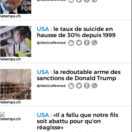
letemps.ch
USA :
le taux de suicide en
hausse de 30% depuis 1999
@VdeGraffenried
letemps.ch
USA :
la redoutable arme des
sanctions de Donald Trump
@VdeGraffenried
letemps.ch
USA :
«Il a fallu que notre fils
letemps.ch
soit abattu pour qu'on
réagisse»