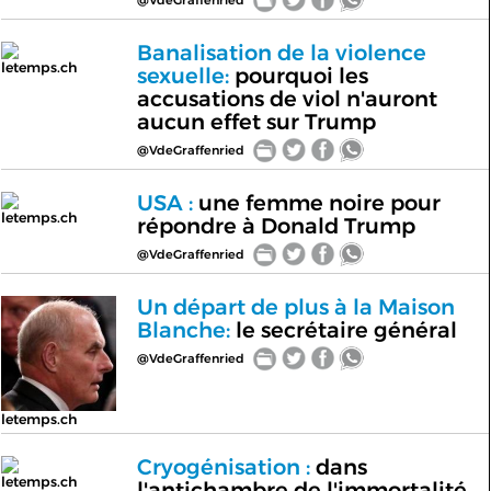
Banalisation de la violence
letemps.ch
sexuelle:
pourquoi les
accusations de viol n'auront
aucun effet sur Trump
@VdeGraffenried
USA :
une femme noire pour
letemps.ch
répondre à Donald Trump
@VdeGraffenried
Un départ de plus à la Maison
Blanche:
le secrétaire général
@VdeGraffenried
letemps.ch
Cryogénisation :
dans
letemps.ch
l'antichambre de l'immortalité