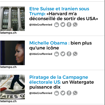
Etre Suisse et Iranien sous
Trump:
«Harvard m'a
déconseillé de sortir des USA»
@VdeGraffenried
letemps.ch
Michelle Obama :
bien plus
qu'une icône
@VdeGraffenried
letemps.ch
Piratage de la Campagne
électorale US:
un Watergate
puissance dix
@VdeGraffenried
letemps.ch