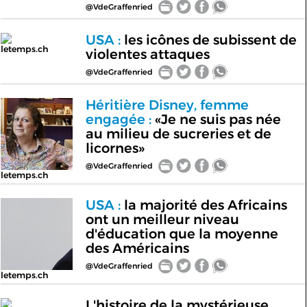
@VdeGraffenried
USA :
les icônes de subissent de
letemps.ch
violentes attaques
@VdeGraffenried
Héritière Disney, femme
engagée :
«Je ne suis pas née
au milieu de sucreries et de
licornes»
@VdeGraffenried
letemps.ch
USA :
la majorité des Africains
ont un meilleur niveau
d'éducation que la moyenne
des Américains
@VdeGraffenried
letemps.ch
L'histoire de la mystérieuse