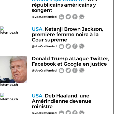
républicains américains y
songent
@VdeGraffenried
USA.
Ketanji Brown Jackson,
letemps.ch
première femme noire à la
Cour suprême
@VdeGraffenried
Donald Trump attaque Twitter,
Facebook et Google en justice
@VdeGraffenried
letemps.ch
USA.
Deb Haaland, une
letemps.ch
Amérindienne devenue
ministre
@VdeGraffenried