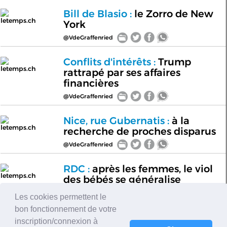
Bill de Blasio :
le Zorro de New
letemps.ch
York
@VdeGraffenried
Conflits d'intérêts :
Trump
letemps.ch
rattrapé par ses affaires
financières
@VdeGraffenried
Nice, rue Gubernatis :
à la
letemps.ch
recherche de proches disparus
@VdeGraffenried
RDC :
après les femmes, le viol
letemps.ch
des bébés se généralise
@VdeGraffenried
Les cookies permettent le
bon fonctionnement de votre
État islamique :
les Suisses du
inscription/connexion à