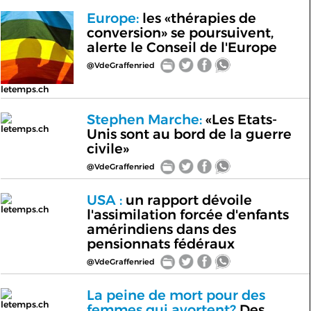
Europe:
les «thérapies de
conversion» se poursuivent,
alerte le Conseil de l'Europe
@VdeGraffenried
letemps.ch
Stephen Marche:
«Les Etats-
letemps.ch
Unis sont au bord de la guerre
civile»
@VdeGraffenried
USA :
un rapport dévoile
letemps.ch
l'assimilation forcée d'enfants
amérindiens dans des
pensionnats fédéraux
@VdeGraffenried
La peine de mort pour des
letemps.ch
femmes qui avortent?
Des