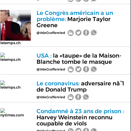
Le Congrès américain a un
problème:
Marjorie Taylor
Greene
@VdeGraffenried
letemps.ch
USA :
la «taupe» de la Maison-
letemps.ch
Blanche tombe le masque
@VdeGraffenried
Le coronavirus:
adversaire nâ°1
letemps.ch
de Donald Trump
@VdeGraffenried
Condamné à 23 ans de prison :
nytimes.com
Harvey Weinstein reconnu
coupable de viols
@VdeGraffenried