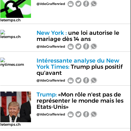
@VdeGraffenried
letemps.ch
New York :
une loi autorise le
letemps.ch
mariage dès 14 ans
@VdeGraffenried
Intéressante analyse du New
nytimes.com
York Times:
Trump plus positif
qu'avant
@VdeGraffenried
Trump:
«Mon rôle n'est pas de
représenter le monde mais les
Etats-Unis»
@VdeGraffenried
letemps.ch