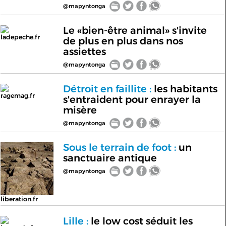
@mapyntonga
Le «bien-être animal» s'invite
ladepeche.fr
de plus en plus dans nos
assiettes
@mapyntonga
Détroit en faillite :
les habitants
ragemag.fr
s'entraident pour enrayer la
misère
@mapyntonga
Sous le terrain de foot :
un
sanctuaire antique
@mapyntonga
liberation.fr
Lille :
le low cost séduit les