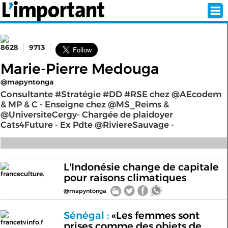
8628
9713
INSCRIPTION
CONNEXION
Marie-Pierre Medouga
@mapyntonga
SÉLECTION DE L'ÉTÉ
Consultante #Stratégie #DD #RSE chez @AEcodem
& MP & C - Enseigne chez @MS_Reims &
@UniversiteCergy- Chargée de plaidoyer
Cats4Future - Ex Pdte @RiviereSauvage -
SUR L'ÉCRAN D'ACCUEIL
ABONNEZ-VOUS À LA NEWSLETTER!
L'Indonésie change de capitale
franceculture.
pour raisons climatiques
SUIVEZ NOUS:
@mapyntonga
< RETOUR À L'ACCUEIL
Sénégal :
«Les femmes sont
francetvinfo.f
prises comme des objets de