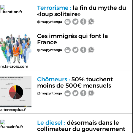
Terrorisme :
la fin du mythe du
liberation.fr
«loup solitaire»
@mapyntonga
Ces immigrés qui font la
France
@mapyntonga
m.la-croix.com
Chômeurs :
50% touchent
moins de 500€ mensuels
@mapyntonga
alterecoplus.f
Le diesel :
désormais dans le
franceinfo.fr
collimateur du gouvernement