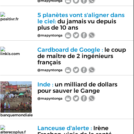
@mapyntonga
5 planètes vont s'aligner dans
positivr.fr
le ciel:
du jamais vu depuis
plus de 10 ans
@mapyntonga
Cardboard de Google :
le coup
linkis.com
de maître de 2 ingénieurs
français
@mapyntonga
Inde :
un milliard de dollars
pour sauver le Gange
@mapyntonga
banquemondiale
Lanceuse d'alerte :
Irène
alterecoplus.f