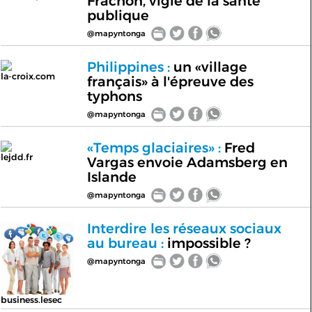
Frachon, vigie de la santé
publique
@mapyntonga
Philippines :
un «village
la-croix.com
français» à l'épreuve des
typhons
@mapyntonga
«Temps glaciaires» :
Fred
lejdd.fr
Vargas envoie Adamsberg en
Islande
@mapyntonga
Interdire les réseaux sociaux
au bureau :
impossible ?
@mapyntonga
business.lesec