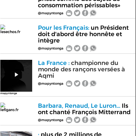
consommation périssables»
@mapyntonga
Pour les Français:
un Président
lesechos.fr
doit d'abord être honnête et
intègre
@mapyntonga
La France :
championne du
monde des rançons versées à
Aqmi
@mapyntonga
mapyntonga
Barbara, Renaud, Le Luron...
Ils
lefigaro.fr
ont chanté François Mitterrand
@mapyntonga
:
plus de 2 millions de