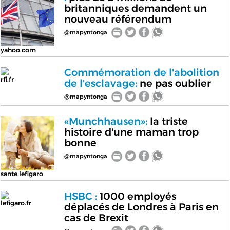
britanniques demandent un
nouveau référendum
@mapyntonga
yahoo.com
Commémoration de l'abolition
rfi.fr
de l'esclavage:
ne pas oublier
@mapyntonga
«Munchhausen»:
la triste
histoire d'une maman trop
bonne
@mapyntonga
sante.lefigaro
HSBC :
1000 employés
lefigaro.fr
déplacés de Londres à Paris en
cas de Brexit