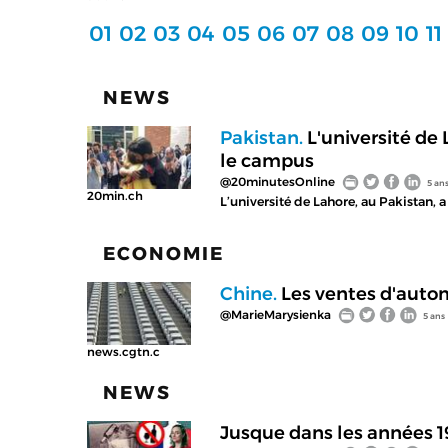
01
02
03
04
05
06
07
08
09
10
11
NEWS
Pakistan.
L'université de
le campus
@20minutesOnline
5 an
20min.ch
L’université de Lahore, au Pakistan, 
ECONOMIE
Chine.
Les ventes d'auto
@MarieMarysienka
5 ans
news.cgtn.c
NEWS
Jusque dans les années 195