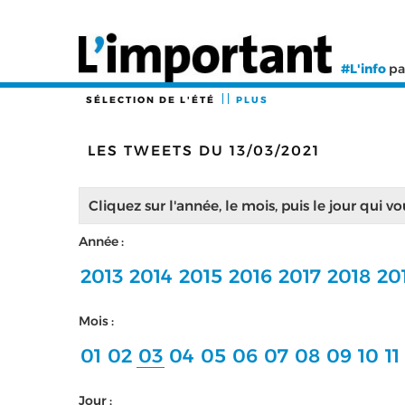
#L'info
pa
SÉLECTION DE L'ÉTÉ
PLUS
LES TWEETS DU 13/03/2021
Cliquez sur l'année, le mois, puis le jour qui v
Année :
2013
2014
2015
2016
2017
2018
20
Mois :
01
02
03
04
05
06
07
08
09
10
11
Jour :