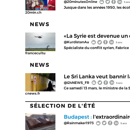
@20minutesOnline
5 an
Jusque dans les années 1950, les écol
20min.ch
NEWS
«La Syrie est devenue u
@KurdistanAu
5 ans
Spécialiste du conflit syrien, Fabrice
francecultu
NEWS
Le Sri Lanka veut bannir 
@i24NEWS_FR
5 ans
Ce samedi 13 mars, le ministre de la 
cnews.fr
SÉLECTION DE L'ÉTÉ
Budapest :
l'extraordinair
@Rainmaker1973
5 ans