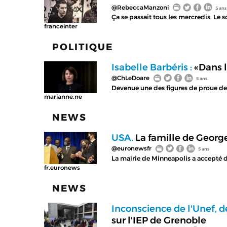
@RebeccaManzoni
5 ans
Ça se passait tous les mercredis. Le s
franceinter
POLITIQUE
Isabelle Barbéris :
«Dans l
@ChLeDoare
5 ans
Devenue une des figures de proue de 
marianne.ne
NEWS
USA.
La famille de Geor
@euronewsfr
5 ans
La mairie de Minneapolis a accepté d
fr.euronews
NEWS
Inconscience de l'Unef, d
sur l'IEP de Grenoble