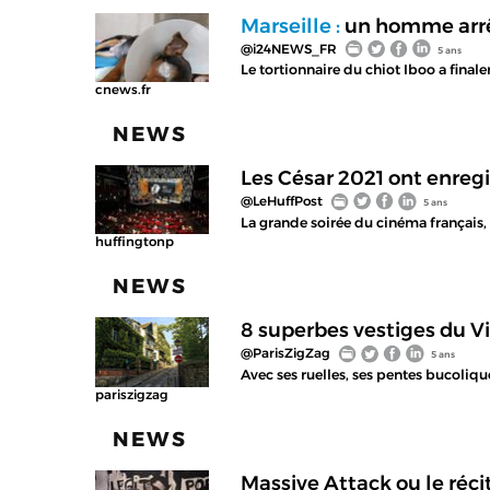
Marseille :
un homme arrêt
@i24NEWS_FR
5 ans
Le tortionnaire du chiot Iboo a finale
cnews.fr
NEWS
Les César 2021 ont enregi
@LeHuffPost
5 ans
La grande soirée du cinéma français,
huffingtonp
NEWS
8 superbes vestiges du V
@ParisZigZag
5 ans
Avec ses ruelles, ses pentes bucoliqu
pariszigzag
NEWS
Massive Attack ou le récit