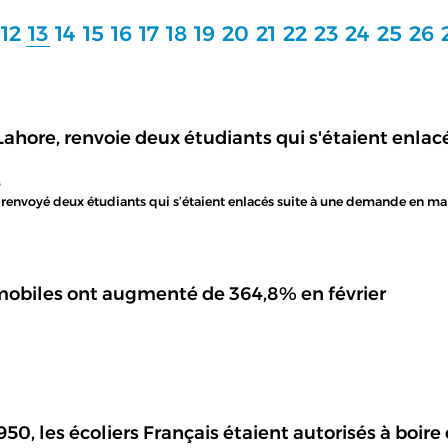
12
13
14
15
16
17
18
19
20
21
22
23
24
25
26
 Lahore, renvoie deux étudiants qui s'étaient enl
s
a renvoyé deux étudiants qui s’étaient enlacés suite à une demande en mar
mobiles ont augmenté de 364,8% en février
0, les écoliers Français étaient autorisés à boire 