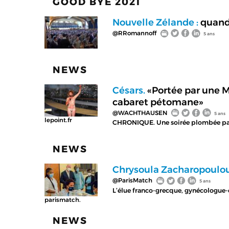
GOOD BYE 2021
Nouvelle Zélande :
quand 
@RRomannoff
5 ans
NEWS
Césars.
«Portée par une Ma
cabaret pétomane»
@WACHTHAUSEN
5 ans
lepoint.fr
CHRONIQUE. Une soirée plombée par l
NEWS
Chrysoula Zacharopoulou
@ParisMatch
5 ans
L’élue franco-grecque, gynécologue-o
parismatch.
NEWS