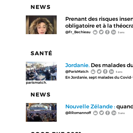
NEWS
Prenant des risques insen
obligatoire et à la théocr
@Fr_Bechieau
5 ans
SANTÉ
Jordanie.
Des malades du 
@ParisMatch
5 ans
En Jordanie, sept malades du Covid-
parismatch.
NEWS
Nouvelle Zélande :
quand 
@RRomannoff
5 ans