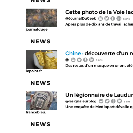
NEWS
Cette photo de la Voie lac
@JournalDuGeek
5 ans
Après plus de dix ans de travail ach
journalduge
NEWS
Chine :
découverte d'un m
@
5 ans
Des restes d’un masque en or ont été 
lepoint.fr
NEWS
Un légionnaire de Laudu
@lesignaleurblog
5 ans
Une enquête de Mediapart dévoile qu'
francebleu.
NEWS