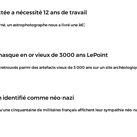
tée a nécessité 12 ans de travail
arné, un astrophotographe nous a livré une â€¦
asque en or vieux de 3000 ans LePoint
retrouvés parmi des artefacts vieux de 3 000 ans sur un site archéologiq
n identifié comme néo-nazi
une cinquantaine de militaires français affichent leur sympathie néo-naz