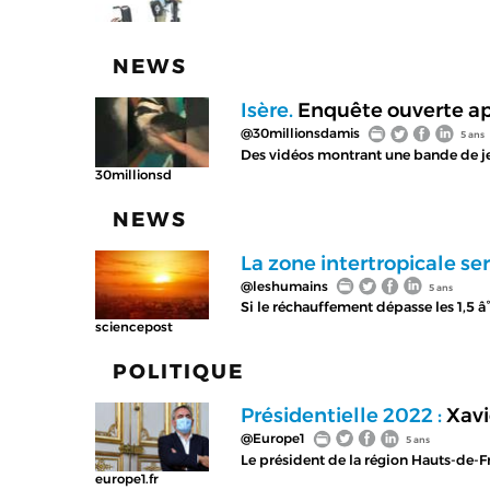
NEWS
Isère.
Enquête ouverte apr
@30millionsdamis
5 ans
Des vidéos montrant une bande de jeun
30millionsd
NEWS
La zone intertropicale se
@leshumains
5 ans
Si le réchauffement dépasse les 1,5 â°
sciencepost
POLITIQUE
Présidentielle 2022 :
Xavi
@Europe1
5 ans
Le président de la région Hauts-de-F
europe1.fr