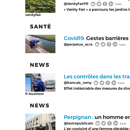
@VanityFairFR
5 ans
« Vanity Fair » a parcouru les jardins
vanityfair.
SANTÉ
Covid19.
Gestes barrières
@perpetua_acre
5 ans
NEWS
Les contrôles dans les t
@francois_remy
5 ans
Effet indésirable des mesures de di
fr.business
NEWS
Perpignan :
un homme en 
@lestrepublicain
5 ans
L’ex-conjoint d’une femme décédée d