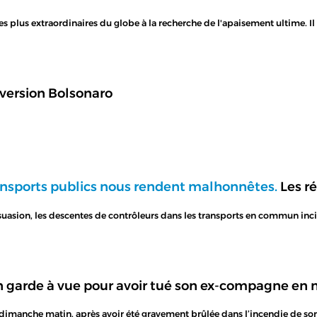
 les plus extraordinaires du globe à la recherche de l'apaisement ultime. I
 version Bolsonaro
ransports publics nous rendent malhonnêtes.
Les r
ssuasion, les descentes de contrôleurs dans les transports en commun i
garde à vue pour avoir tué son ex-compagne en m
imanche matin, après avoir été gravement brûlée dans l’incendie de son 