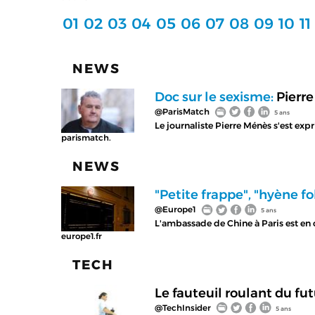
01
02
03
04
05
06
07
08
09
10
11
NEWS
Doc sur le sexisme:
Pierre
@ParisMatch
5 ans
Le journaliste Pierre Ménès s'est ex
parismatch.
NEWS
"Petite frappe", "hyène fol
@Europe1
5 ans
L'ambassade de Chine à Paris est en 
europe1.fr
TECH
Le fauteuil roulant du fut
@TechInsider
5 ans