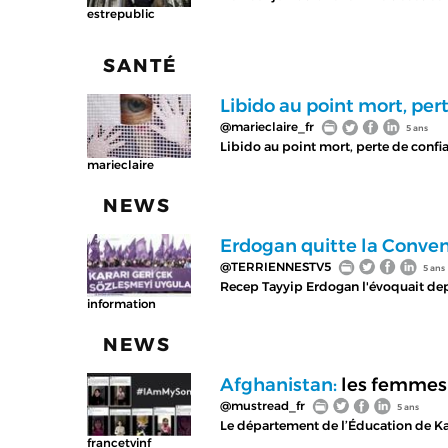
estrepublic
SANTÉ
Libido au point mort, pert
@marieclaire_fr
5 ans
Libido au point mort, perte de confia
marieclaire
NEWS
Erdogan quitte la Conven
@TERRIENNESTV5
5 ans
Recep Tayyip Erdogan l'évoquait depuis
information
NEWS
Afghanistan:
les femmes s
@mustread_fr
5 ans
Le département de l’Éducation de Ka
francetvinf