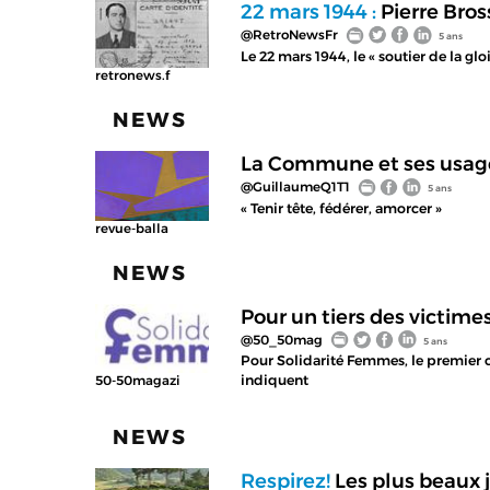
22 mars 1944 :
Pierre Bros
@RetroNewsFr
5 ans
Le 22 mars 1944, le « soutier de la glo
retronews.f
NEWS
La Commune et ses usage
@GuillaumeQ1T1
5 ans
« Tenir tête, fédérer, amorcer »
revue-balla
NEWS
Pour un tiers des victim
@50_50mag
5 ans
Pour Solidarité Femmes, le premier
indiquent
50-50magazi
NEWS
Respirez!
Les plus beaux 