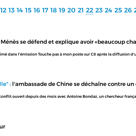
12
13
14
15
16
17
18
19
20
21
22
23
24
25
26
 Ménès se défend et explique avoir «beaucoup ch
primé dans l'émission Touche pas à mon poste sur C8 après la diffusion d'
le" :
l'ambassade de Chine se déchaîne contre un 
conflit ouvert depuis des mois avec Antoine Bondaz, un chercheur frança
ur