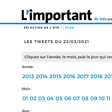
#L'info
pa
SÉLECTION DE L'ÉTÉ
PLUS
LES TWEETS DU 22/03/2021
Cliquez sur l'année, le mois, puis le jour qui v
Année :
2013
2014
2015
2016
2017
2018
20
Mois :
01
02
03
04
05
06
07
08
09
10
11
Jour :