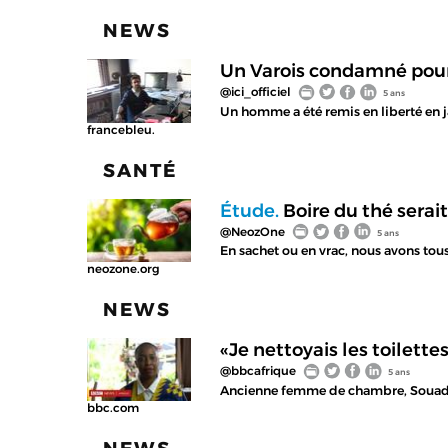
NEWS
Un Varois condamné pour v
@ici_officiel
5 ans
Un homme a été remis en liberté en j
francebleu.
SANTÉ
Étude.
Boire du thé serait
@NeozOne
5 ans
En sachet ou en vrac, nous avons tous
neozone.org
NEWS
«Je nettoyais les toilette
@bbcafrique
5 ans
Ancienne femme de chambre, Souadou N
bbc.com