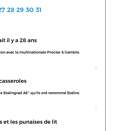
27
28
29
30
31
t il y a 28 ans
ion avec la multinationale Procter & Gamble.
 casseroles
ns de Stalingrad â€“ qu'ils ont renommé Stalinc
 et les punaises de lit