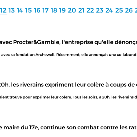
12
13
14
15
16
17
18
19
20
21
22
23
24
25
26
vec Procter&Gamble, l'entreprise qu'elle dénonçai
s avec sa fondation Archewell. Récemment, elle annonçait une collaborat
0h, les riverains expriment leur colère à coups de
 aient trouvé pour exprimer leur colère. Tous les soirs, à 20h, les riverai
e maire du 17e, continue son combat contre les rats