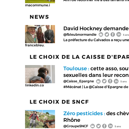
macommune.i
NEWS
David Hockney demande so
@fbleubnormandie
5 an
La préfecture du Calvados a reçu une 
francebleu.
LE CHOIX DE LA CAISSE D'EP
Toulouse :
cette asso, sou
sexuelles dans leur recon
@Caisse_Epargne
5 ans
linkedin.co
#Mécénat | La @Caisse d'Epargne de 
LE CHOIX DE SNCF
Zéro pesticides :
des chèv
Rhône
@GroupeSNCF
5 ans