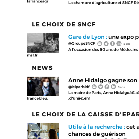
lafranceagr
La chambre d’agriculture et SNCF Rés
LE CHOIX DE SNCF
Gare de Lyon :
une expo ph
@GroupeSNCF
5 ans
A l’occasion des 50 ans de Médecins S
msf.fr
NEWS
Anne Hidalgo gagne son pr
@iciparisidf
5 ans
La maire de Paris, Anne Hidalgoâ€‚
‚d'unâ€‚em
francebleu.
LE CHOIX DE LA CAISSE D'EP
Utile à la recherche :
cet 
chances de guérison