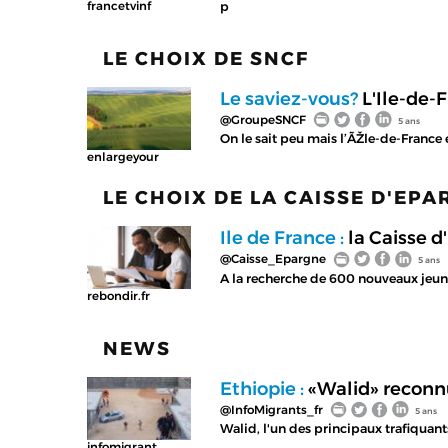
p
francetvinf
LE CHOIX DE SNCF
Le saviez-vous?
L'Ile-de-
@GroupeSNCF
5 ans
On le sait peu mais l’ÃŽle-de-France
enlargeyour
LE CHOIX DE LA CAISSE D'EP
Ile de France :
la Caisse d
@Caisse_Epargne
5 ans
A la recherche de 600 nouveaux jeune
rebondir.fr
NEWS
Ethiopie :
«Walid» reconnu
@InfoMigrants_fr
5 ans
Walid, l'un des principaux trafiquan
infomigrant