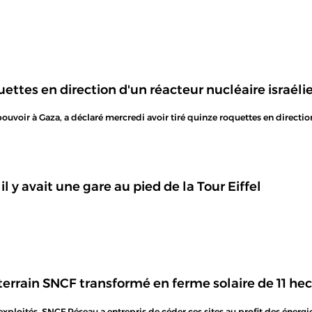
ettes en direction d'un réacteur nucléaire israéli
voir à Gaza, a déclaré mercredi avoir tiré quinze roquettes en direction
il y avait une gare au pied de la Tour Eiffel
terrain SNCF transformé en ferme solaire de 11 he
exploités, SNCF Réseau a entrepris de céder ces sites au profit des énergie