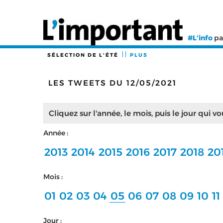
#L'info
pa
SÉLECTION DE L'ÉTÉ
PLUS
LES TWEETS DU 12/05/2021
Cliquez sur l'année, le mois, puis le jour qui v
Année :
2013
2014
2015
2016
2017
2018
20
Mois :
01
02
03
04
05
06
07
08
09
10
11
Jour :