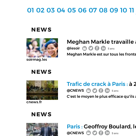
01
02
03
04
05
06
07
08
09
10
11
NEWS
Meghan Markle travaille a
@lesoir
5 ans
Meghan Markle est sur tous les front
soirmag.les
NEWS
Trafic de crack à Paris :
à 2
@CNEWS
5 ans
C'est le moyen le plus efficace qu'ils
cnews.fr
NEWS
Paris :
Geoffroy Boulard, l
@CNEWS
5 ans