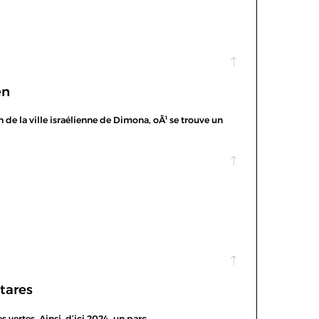
en
 de la ville israélienne de Dimona, oÃ¹ se trouve un
ctares
s vertes. Ainsi, d’ici 2024, un parc