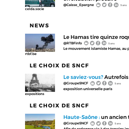
@Caisse_Epargne
5 ans
celda.socie
NEWS
Le Hamas tire quinze roqu
@RTBFinfo
5 ans
Le mouvement islamiste Hamas, au pou
rtbf.be
LE CHOIX DE SNCF
Le saviez-vous?
Autrefois 
@GroupeSNCF
5 ans
exposition universelle paris
expositions
LE CHOIX DE SNCF
Haute-Saône :
un ancien 
@GroupeSNCF
5 ans
Afin de redonner vie à des terrains in