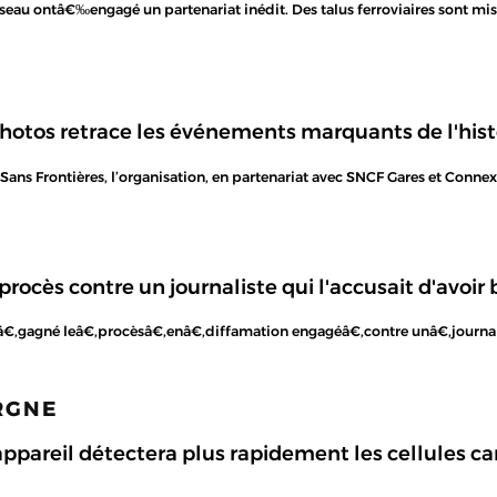
eau ontâ€‰engagé un partenariat inédit. Des talus ferroviaires sont mis
otos retrace les événements marquants de l'histo
ans Frontières, l’organisation, en partenariat avec SNCF Gares et Connexi
ocès contre un journaliste qui l'accusait d'avoir b
aâ€‚gagné leâ€‚procèsâ€‚enâ€‚diffamation engagéâ€‚contre unâ€‚journal
ARGNE
appareil détectera plus rapidement les cellules 