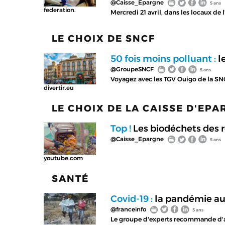
@Caisse_Epargne
5 ans
federation.
Mercredi 21 avril, dans les locaux de 
LE CHOIX DE SNCF
50 fois moins polluant :
l
@GroupeSNCF
5 ans
Voyagez avec les TGV Ouigo de la S
divertir.eu
LE CHOIX DE LA CAISSE D'EP
Top !
Les biodéchets des r
@Caisse_Epargne
5 ans
youtube.com
SANTÉ
Covid-19 :
la pandémie aur
@franceinfo
5 ans
Le groupe d'experts recommande d'ad