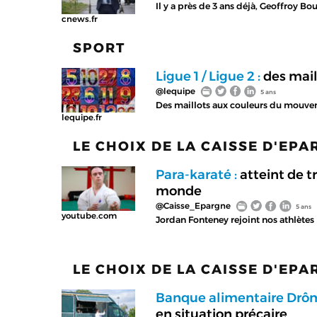
Il y a près de 3 ans déjà, Geoffroy B
cnews.fr
SPORT
Ligue 1 / Ligue 2 :
des mail
@lequipe
5 ans
Des maillots aux couleurs du mouveme
lequipe.fr
LE CHOIX DE LA CAISSE D'EP
Para-karaté :
atteint de t
monde
@Caisse_Epargne
5 ans
youtube.com
Jordan Fonteney rejoint nos athlètes
LE CHOIX DE LA CAISSE D'EP
Banque alimentaire Drô
en situation précaire