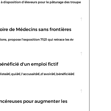
 à disposition d’éleveurs pour le pâturage des troupe
ire de Médecins sans frontières
ons, propose l'exposition 71|21 qui retrace les év
énéficié d'un emploi fictif
isteâ€‚quiâ€‚l'accusaitâ€‚d'avoirâ€‚bénéficiéâ€
cancéreuses pour augmenter les