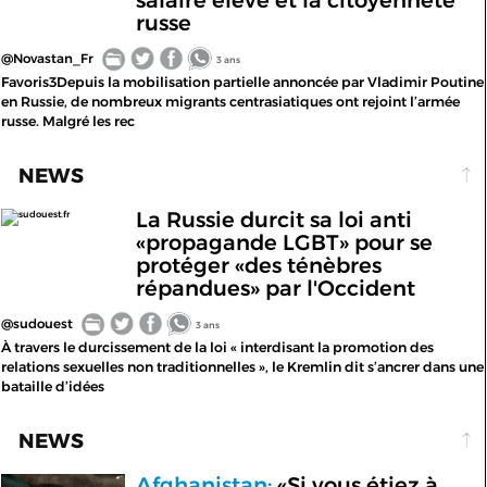
salaire élevé et la citoyenneté
russe
@Novastan_Fr
3 ans
Favoris3Depuis la mobilisation partielle annoncée par Vladimir Poutine
en Russie, de nombreux migrants centrasiatiques ont rejoint l’armée
russe. Malgré les rec
NEWS
La Russie durcit sa loi anti
sudouest.fr
«propagande LGBT» pour se
protéger «des ténèbres
répandues» par l'Occident
@sudouest
3 ans
À travers le durcissement de la loi « interdisant la promotion des
relations sexuelles non traditionnelles », le Kremlin dit s’ancrer dans une
bataille d’idées
NEWS
Afghanistan:
«Si vous étiez à