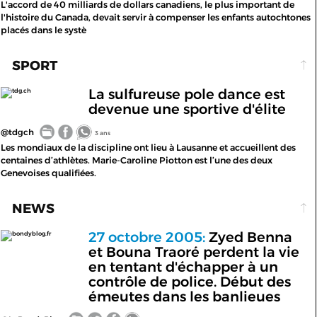
L'accord de 40 milliards de dollars canadiens, le plus important de
l'histoire du Canada, devait servir à compenser les enfants autochtones
placés dans le systè
SPORT
La sulfureuse pole dance est
tdg.ch
devenue une sportive d'élite
@tdgch
3 ans
Les mondiaux de la discipline ont lieu à Lausanne et accueillent des
centaines d’athlètes. Marie-Caroline Piotton est l’une des deux
Genevoises qualifiées.
NEWS
27 octobre 2005:
Zyed Benna
bondyblog.fr
et Bouna Traoré perdent la vie
en tentant d'échapper à un
contrôle de police. Début des
émeutes dans les banlieues