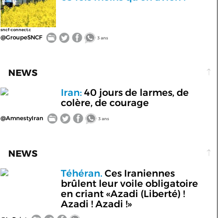
sncf-connect.c
@GroupeSNCF
3 ans
NEWS
Iran:
40 jours de larmes, de
colère, de courage
@AmnestyIran
3 ans
NEWS
Téhéran.
Ces Iraniennes
brûlent leur voile obligatoire
en criant «Azadi (Liberté) !
Azadi ! Azadi !»