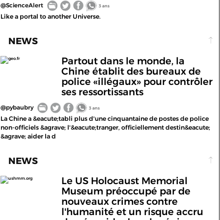
@ScienceAlert
3 ans
Like a portal to another Universe.
NEWS
Partout dans le monde, la
geo.fr
Chine établit des bureaux de
police «illégaux» pour contrôler
ses ressortissants
@pybaubry
3 ans
La Chine a &eacute;tabli plus d'une cinquantaine de postes de police
non-officiels &agrave; l'&eacute;tranger, officiellement destin&eacute;
&agrave; aider la d
NEWS
Le US Holocaust Memorial
ushmm.org
Museum préoccupé par de
nouveaux crimes contre
l'humanité et un risque accru