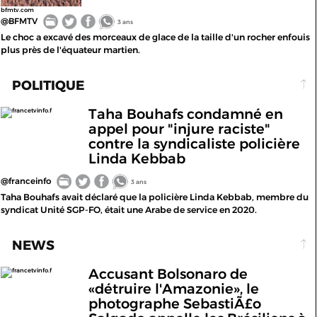
bfmtv.com
@BFMTV
3 ans
Le choc a excavé des morceaux de glace de la taille d'un rocher enfouis
plus près de l'équateur martien.
POLITIQUE
Taha Bouhafs condamné en
francetvinfo.f
appel pour "injure raciste"
contre la syndicaliste policière
Linda Kebbab
@franceinfo
3 ans
Taha Bouhafs avait déclaré que la policière Linda Kebbab, membre du
syndicat Unité SGP-FO, était une Arabe de service en 2020.
NEWS
Accusant Bolsonaro de
francetvinfo.f
«détruire l'Amazonie», le
photographe SebastiÃ£o