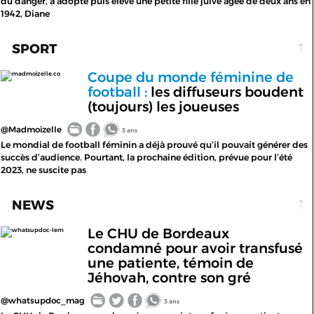
du danger, a adopté puis élevé une petite fille juive âgée de deux ans en
1942, Diane
SPORT
Coupe du monde féminine de
madmoizelle.co
football :
les diffuseurs boudent
(toujours) les joueuses
@Madmoizelle
3 ans
Le mondial de football féminin a déjà prouvé qu’il pouvait générer des
succès d’audience. Pourtant, la prochaine édition, prévue pour l’été
2023, ne suscite pas
NEWS
Le CHU de Bordeaux
whatsupdoc-lem
condamné pour avoir transfusé
une patiente, témoin de
Jéhovah, contre son gré
@whatsupdoc_mag
3 ans