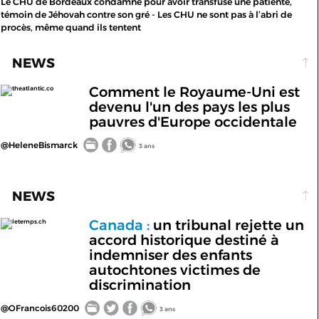
Le CHU de Bordeaux condamné pour avoir transfusé une patiente,
témoin de Jéhovah contre son gré - Les CHU ne sont pas à l’abri de
procès, même quand ils tentent
NEWS
Comment le Royaume-Uni est
theatlantic.co
devenu l'un des pays les plus
pauvres d'Europe occidentale
@HeleneBismarck
3 ans
NEWS
Canada :
un tribunal rejette un
letemps.ch
accord historique destiné à
indemniser des enfants
autochtones victimes de
discrimination
@OFrancois60200
3 ans