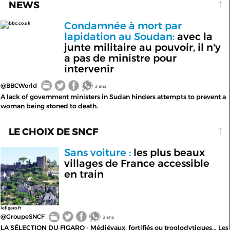
NEWS
Condamnée à mort par
bbc.co.uk
lapidation au Soudan:
avec la
junte militaire au pouvoir, il n'y
a pas de ministre pour
intervenir
@BBCWorld
3 ans
A lack of government ministers in Sudan hinders attempts to prevent a
woman being stoned to death.
LE CHOIX DE SNCF
Sans voiture :
les plus beaux
villages de France accessible
en train
lefigaro.fr
@GroupeSNCF
3 ans
LA SÉLECTION DU FIGARO - Médiévaux, fortifiés ou troglodytiques... Les