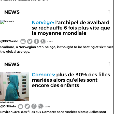
NEWS
Norvège:
l'archipel de Svalbard
bbc.com
se réchauffe 6 fois plus vite que
la moyenne mondiale
@BBCWorld
3 ans
Svalbard, a Norwegian archipelago, is thought to be heating at six times
the global average.
NEWS
Comores:
plus de 30% des filles
mariées alors qu'elles sont
encore des enfants
news.un.org
@ONUinfo
3 ans
Environ 30% des filles aux Comores sont mariées alors qu’elles sont