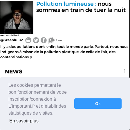
Pollution lumineuse :
nous
sommes en train de tuer la nuit
mrmondialisati
@Greenlulu2
3 ans
Il y a des pollutions dont, enfin, tout le monde parle. Partout, nous nous
indignons à raison de la pollution plastique, de celle de l'air, des
contaminations p
NEWS
Rosalind Franklin, Jocelyn Bell,
geo.fr
Les cookies permettent le
Mileva Einstein:
sept femmes
bon fonctionnement de votre
scientifiques invisibilisées dans
inscription/connexion à
l'Histoire
Ok
L’important.fr et d’établir des
@GEOfr
3 ans
statistiques de visites.
D&eacute;couverte de l&rsquo;ADN, syndrome de Down, mise en place
En savoir plus
de la premi&egrave;re ligne de code&hellip; Alors que ces
&eacute;v&eacute;nements ont repr&ea