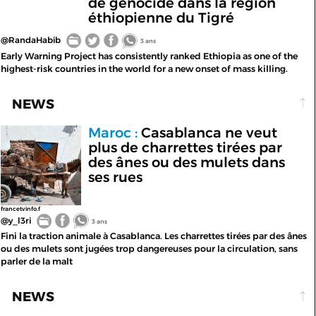
de génocide dans la région
éthiopienne du Tigré
@RandaHabib
3 ans
Early Warning Project has consistently ranked Ethiopia as one of the
highest-risk countries in the world for a new onset of mass killing.
NEWS
Maroc :
Casablanca ne veut
plus de charrettes tirées par
des ânes ou des mulets dans
ses rues
francetvinfo.f
@y_l3ri
3 ans
Fini la traction animale à Casablanca. Les charrettes tirées par des ânes
ou des mulets sont jugées trop dangereuses pour la circulation, sans
parler de la malt
NEWS