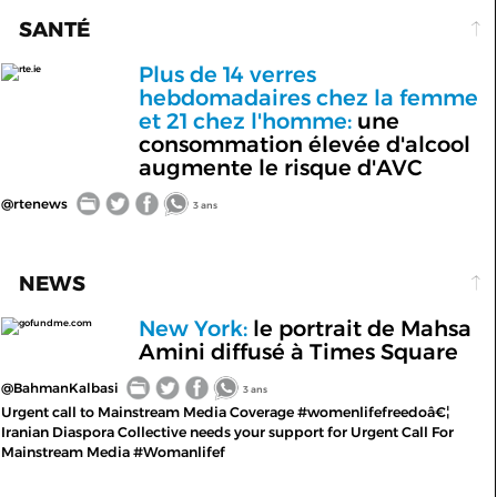
SANTÉ
Plus de 14 verres
rte.ie
hebdomadaires chez la femme
et 21 chez l'homme:
une
consommation élevée d'alcool
augmente le risque d'AVC
@rtenews
3 ans
NEWS
New York:
le portrait de Mahsa
gofundme.com
Amini diffusé à Times Square
@BahmanKalbasi
3 ans
Urgent call to Mainstream Media Coverage #womenlifefreedoâ€¦
Iranian Diaspora Collective needs your support for Urgent Call For
Mainstream Media #Womanlifef