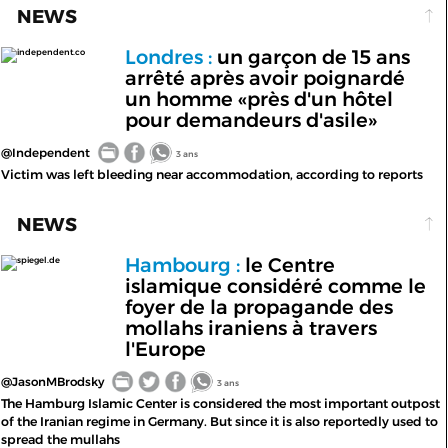
NEWS
Londres :
un garçon de 15 ans
independent.co
arrêté après avoir poignardé
un homme «près d'un hôtel
pour demandeurs d'asile»
@Independent
3 ans
Victim was left bleeding near accommodation, according to reports
NEWS
Hambourg :
le Centre
spiegel.de
islamique considéré comme le
foyer de la propagande des
mollahs iraniens à travers
l'Europe
@JasonMBrodsky
3 ans
The Hamburg Islamic Center is considered the most important outpost
of the Iranian regime in Germany. But since it is also reportedly used to
spread the mullahs