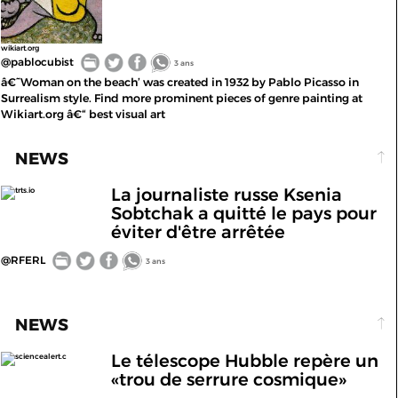
wikiart.org
@pablocubist
3 ans
â€˜Woman on the beach’ was created in 1932 by Pablo Picasso in
Surrealism style. Find more prominent pieces of genre painting at
Wikiart.org â€“ best visual art
NEWS
La journaliste russe Ksenia
trts.io
Sobtchak a quitté le pays pour
éviter d'être arrêtée
@RFERL
3 ans
NEWS
Le télescope Hubble repère un
sciencealert.c
«trou de serrure cosmique»