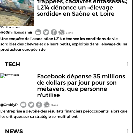
frappées, cadavres entassésâ€¦
L214 dénonce un «élevage
sordide» en Saône-et-Loire
30millionsdami
@30millionsdamis
3 ans
Une enquête de l’association L214 dénonce les conditions de vie
sordides des chèvres et de leurs petits, exploités dans l’élevage du 1er
producteur européen de
TECH
Facebook dépense 35 millions
bfmtv.com
de dollars par jour pour son
métavers, que personne
n'utilise
@GrablyR
3 ans
L'entreprise a dévoilé des résultats financiers préoccupants, alors que
les critiques sur sa stratégie se multiplient.
NEWS