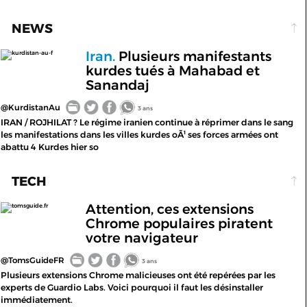
NEWS
Iran.
Plusieurs manifestants
kurdistan-au-f
kurdes tués à Mahabad et
Sanandaj
@KurdistanAu
3 ans
IRAN / ROJHILAT ? Le régime iranien continue à réprimer dans le sang
les manifestations dans les villes kurdes oÃ¹ ses forces armées ont
abattu 4 Kurdes hier so
TECH
Attention, ces extensions
tomsguide.fr
Chrome populaires piratent
votre navigateur
@TomsGuideFR
3 ans
Plusieurs extensions Chrome malicieuses ont été repérées par les
experts de Guardio Labs. Voici pourquoi il faut les désinstaller
immédiatement.