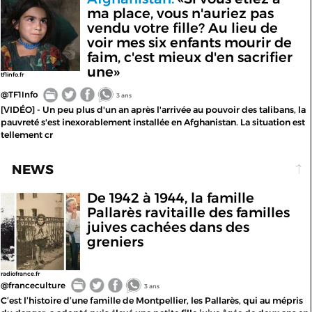
ma place, vous n'auriez pas
vendu votre fille? Au lieu de
voir mes six enfants mourir de
faim, c'est mieux d'en sacrifier
une»
tf1info.fr
@TF1Info
3 ans
[VIDÉO] - Un peu plus d'un an après l'arrivée au pouvoir des talibans, la
pauvreté s'est inexorablement installée en Afghanistan. La situation est
tellement cr
NEWS
De 1942 à 1944, la famille
Pallarès ravitaille des familles
juives cachées dans des
greniers
radiofrance.fr
@franceculture
3 ans
C’est l’histoire d’une famille de Montpellier, les Pallarès, qui au mépris