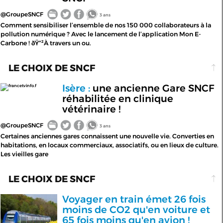
@GroupeSNCF
3 ans
Comment sensibiliser l’ensemble de nos 150 000 collaborateurs à la
pollution numérique ? Avec le lancement de l’application Mon E-
Carbone ! ðŸ“²À travers un ou.
LE CHOIX DE SNCF
Isère :
une ancienne Gare SNCF
francetvinfo.f
réhabilitée en clinique
vétérinaire !
@GroupeSNCF
3 ans
Certaines anciennes gares connaissent une nouvelle vie. Converties en
habitations, en locaux commerciaux, associatifs, ou en lieux de culture.
Les vieilles gare
LE CHOIX DE SNCF
Voyager en train émet 26 fois
moins de CO2 qu'en voiture et
65 fois moins qu'en avion !