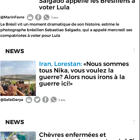
Salgado appelle les Brésiliens à
voter Lula
@MarinFavre
3 ans
Le Brésil vit un moment dramatique de son histoire, estime le
photographe brésilien Sebastiao Salgado, qui a appelé mercredi ses
compatriotes à voter pour Lula
NEWS
Iran, Lorestan:
«Nous sommes
tous Nika, vous voulez la
guerre? Alors nous irons à la
guerre ici!»
@SafaiDarya
3 ans
NEWS
Chèvres enfermées et