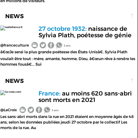
en millions de visiteurs.
NEWS
27 octobre 1932:
naissance de
radiofrance.fr
Sylvia Plath, poétesse de génie
@franceculture
3 ans
â€œJe serai la plus grande poétesse des États-Unisâ€. Sylvia Plath
voulait être tout : mère, amante, homme, Dieu, â€œun rêve à rendre les
hommes fousâ€... Sui
NEWS
France:
au moins 620 sans-abri
la-croix.com
sont morts en 2021
@LaCroix
3 ans
Les sans-abri morts dans la rue en 2021 étaient en moyenne âgés de 48
ans, selon les données publiées jeudi 27 octobre par le collectif Les
morts de la rue. Au