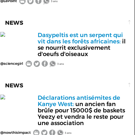
@LePoint
3 ans
NEWS
Dasypeltis est un serpent qui
vit dans les forêts africaines:
il
se nourrit exclusivement
d'oeufs d'oiseaux
@sciencegirl
3 ans
NEWS
Déclarations antisémites de
Kanye West:
un ancien fan
brûle pour 15000$ de baskets
Yeezy et vendra le reste pour
une association
@nowthisimpact
3 ans