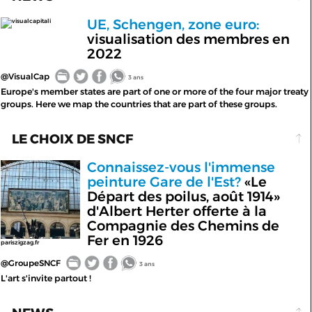
UE, Schengen, zone euro:
visualcapitali
visualisation des membres en
2022
@VisualCap
3 ans
Europe's member states are part of one or more of the four major treaty
groups. Here we map the countries that are part of these groups.
LE CHOIX DE SNCF
Connaissez-vous l'immense
peinture Gare de l'Est?
«Le
Départ des poilus, août 1914»
d'Albert Herter offerte à la
Compagnie des Chemins de
Fer en 1926
pariszigzag.fr
@GroupeSNCF
3 ans
L'art s'invite partout !