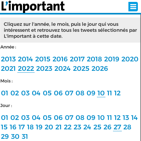
Cliquez sur l'année, le mois, puis le jour qui vous
intéressent et retrouvez tous les tweets sélectionnés par
L'important à cette date.
INSCRIPTION
CONNEXION
Année :
SÉLECTION DE L'ÉTÉ
2013
2014
2015
2016
2017
2018
2019
2020
2021
2022
2023
2024
2025
2026
Mois :
SUR L'ÉCRAN D'ACCUEIL
01
02
03
04
05
06
07
08
09
10
11
12
ABONNEZ-VOUS À LA NEWSLETTER!
Jour :
SUIVEZ NOUS:
01
02
03
04
05
06
07
08
09
10
11
12
13
14
15
16
17
18
19
20
21
22
23
24
25
26
27
28
< RETOUR À L'ACCUEIL
29
30
31