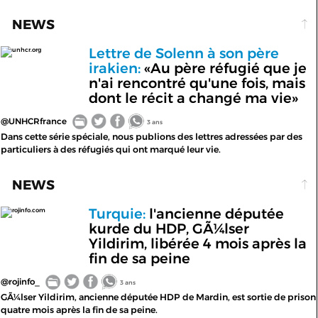
NEWS
Lettre de Solenn à son père
unhcr.org
irakien:
«Au père réfugié que je
n'ai rencontré qu'une fois, mais
dont le récit a changé ma vie»
@UNHCRfrance
3 ans
Dans cette série spéciale, nous publions des lettres adressées par des
particuliers à des réfugiés qui ont marqué leur vie.
NEWS
Turquie:
l'ancienne députée
rojinfo.com
kurde du HDP, GÃ¼lser
Yildirim, libérée 4 mois après la
fin de sa peine
@rojinfo_
3 ans
GÃ¼lser Yildirim, ancienne députée HDP de Mardin, est sortie de prison
quatre mois après la fin de sa peine.