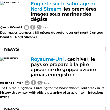
Enquête sur le sabotage de
fr.euronews.co
Nord Stream:
les premières
images sous-marines des
dégâts
@ArboitGerald
3 ans
Des images tournées à 80 mètres de profondeur ont montré un trou
béant sur Nord Stream 1.
NEWS
Royaume-Uni :
cet hiver, le
scienceinter.c
pays se prépare à la pire
épidémie de grippe aviaire
jamais enregistrée
@science_inter
3 ans
The United Kingdom is bracing for the worst avian flu outbreak in its
history this winter, with officials warning of a rapid rise in infections
over t
NEWS