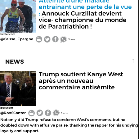
Atteinte d'une maladie
entrainant une perte de la vue
:
Annouck Curzillat devient
vice- championne du monde
de Paratriathlon !
twitter.com
@Caisse_Epargne
3 ans
NEWS
Trump soutient Kanye West
après un nouveau
commentaire antisémite
jpost.com
@RonSCantor
3 ans
Not only did Trump refuse to condemn West’s comments, but he
doubled down with effusive praise, thanking the rapper for his undying
loyalty and support.