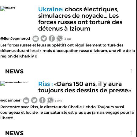
Ukraine:
chocs électriques,
hrw.org
simulacres de noyade... Les
forces russes ont torturé des
détenus à Izioum
@BenJeannerod
3 ans
Les forces russes et leurs supplétifs ont régulièrement torturé des
détenus durant les six mois d’occupation russe d’Izioum, une ville de la
région de Kharkiv d
NEWS
Riss :
«Dans 150 ans, il y aura
revuedesdeuxmo
toujours des dessins de presse»
@jjcambier
3 ans
Rencontre avec Riss, le directeur de Charlie Hebdo. Toujours aussi
courageux et lucide, le caricaturiste est plus que jamais engagé pour la
liberté.
NEWS