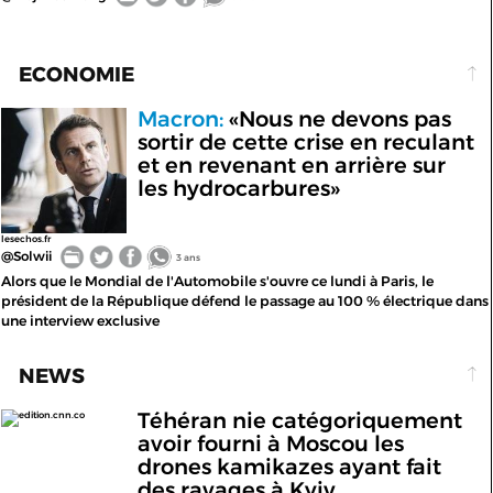
ECONOMIE
Macron:
«Nous ne devons pas
sortir de cette crise en reculant
et en revenant en arrière sur
les hydrocarbures»
lesechos.fr
@Solwii
3 ans
Alors que le Mondial de l'Automobile s'ouvre ce lundi à Paris, le
président de la République défend le passage au 100 % électrique dans
une interview exclusive
NEWS
Téhéran nie catégoriquement
edition.cnn.co
avoir fourni à Moscou les
drones kamikazes ayant fait
des ravages à Kyiv