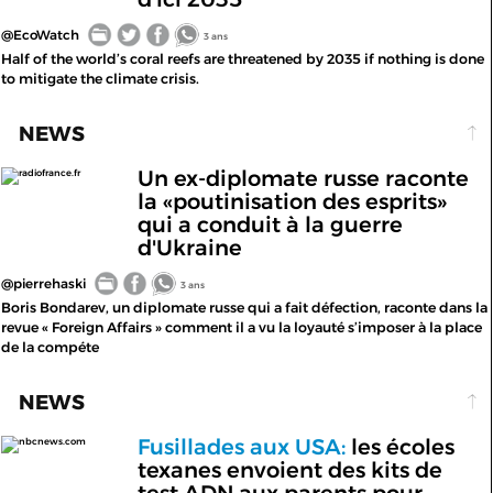
@EcoWatch
3 ans
Half of the world’s coral reefs are threatened by 2035 if nothing is done
to mitigate the climate crisis.
NEWS
Un ex-diplomate russe raconte
radiofrance.fr
la «poutinisation des esprits»
qui a conduit à la guerre
d'Ukraine
@pierrehaski
3 ans
Boris Bondarev, un diplomate russe qui a fait défection, raconte dans la
revue « Foreign Affairs » comment il a vu la loyauté s’imposer à la place
de la compéte
NEWS
Fusillades aux USA:
les écoles
nbcnews.com
texanes envoient des kits de
test ADN aux parents pour