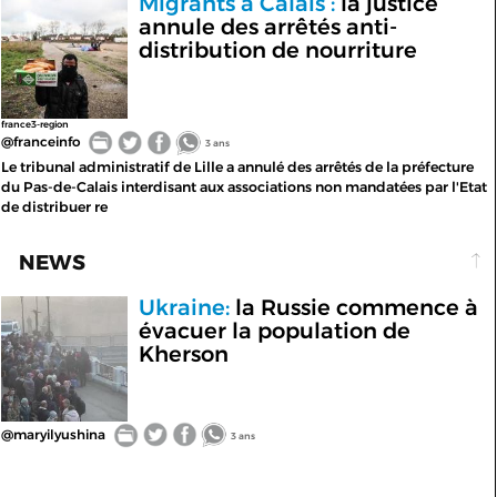
Migrants à Calais :
la justice
annule des arrêtés anti-
distribution de nourriture
france3-region
@franceinfo
3 ans
Le tribunal administratif de Lille a annulé des arrêtés de la préfecture
du Pas-de-Calais interdisant aux associations non mandatées par l'Etat
de distribuer re
NEWS
Ukraine:
la Russie commence à
évacuer la population de
Kherson
@maryilyushina
3 ans