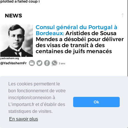
plotted a failed coup i
NEWS
Consul général du Portugal à
Bordeaux:
Aristides de Sousa
Mendes a désobéi pour délivrer
des visas de transit à des
centaines de juifs menacés
yadvashem.org
@YadVashemFr
3 ans
NEWS
Les cookies permettent le
bon fonctionnement de votre
Afghanistan:
les talibans
inscription/connexion à
envisagent des relations
Ok
L’important.fr et d’établir des
diplomatiques avec Israël
statistiques de visites.
En savoir plus
i24news.tv