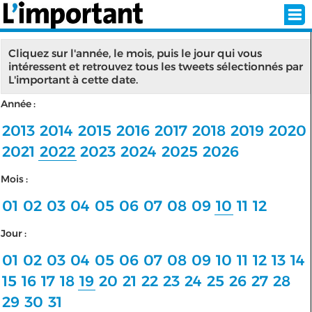
Cliquez sur l'année, le mois, puis le jour qui vous
intéressent et retrouvez tous les tweets sélectionnés par
L'important à cette date.
INSCRIPTION
CONNEXION
Année :
SÉLECTION DE L'ÉTÉ
2013
2014
2015
2016
2017
2018
2019
2020
2021
2022
2023
2024
2025
2026
Mois :
SUR L'ÉCRAN D'ACCUEIL
01
02
03
04
05
06
07
08
09
10
11
12
ABONNEZ-VOUS À LA NEWSLETTER!
Jour :
SUIVEZ NOUS:
01
02
03
04
05
06
07
08
09
10
11
12
13
14
15
16
17
18
19
20
21
22
23
24
25
26
27
28
< RETOUR À L'ACCUEIL
29
30
31