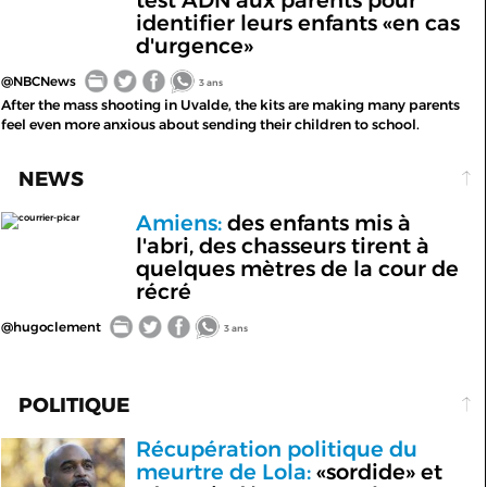
identifier leurs enfants «en cas
d'urgence»
@NBCNews
3 ans
After the mass shooting in Uvalde, the kits are making many parents
feel even more anxious about sending their children to school.
NEWS
Amiens:
des enfants mis à
courrier-picar
l'abri, des chasseurs tirent à
quelques mètres de la cour de
récré
@hugoclement
3 ans
POLITIQUE
Récupération politique du
meurtre de Lola:
«sordide» et