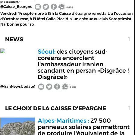
lindependant.f
@Caisse_Epargne
3 ans
Vendredi 14 septembre à 18h la Caisse d'épargne remettait, à l'occasion
d'Octobre rose, à l'Hôtel Galla Placidia, un chèque au club Soroptimist
Narbonne pour so
NEWS
Séoul:
des citoyens sud-
coréens encerclent
l'ambassadeur iranien,
scandant en persan «Disgrâce !
Disgrâce!»
@IranNewsUpdate1
3 ans
LE CHOIX DE LA CAISSE D'EPARGNE
Alpes-Maritimes :
27 500
panneaux solaires permettront
de produire l'équivalent de la