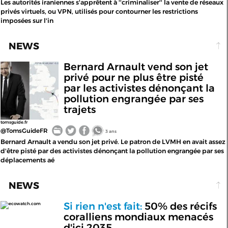
Les autorités iraniennes s'apprêtent à ''criminaliser'' la vente de réseaux
privés virtuels, ou VPN, utilisés pour contourner les restrictions
imposées sur l'in
NEWS
Bernard Arnault vend son jet
privé pour ne plus être pisté
par les activistes dénonçant la
pollution engrangée par ses
trajets
tomsguide.fr
@TomsGuideFR
3 ans
Bernard Arnault a vendu son jet privé. Le patron de LVMH en avait assez
d'être pisté par des activistes dénonçant la pollution engrangée par ses
déplacements aé
NEWS
Si rien n'est fait:
50% des récifs
ecowatch.com
coralliens mondiaux menacés
d'ici 2035