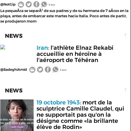
@NotGip
3 ans
La pequeÃ±a se separÃ³ de sus padres y de su hermana de 7 aÃ±os en la
playa, antes de embarcar este martes hacia Italia. Poco antes de partir,
se produjeron mom
NEWS
Iran:
l'athlète Elnaz Rekabi
accueillie en héroïne à
l'aéroport de Téhéran
@SadeghiAmid
3 ans
NEWS
19 octobre 1943:
mort de la
sculptrice Camille Claudel, qui
ne supportait pas qu'on la
désigne comme «la brillante
élève de Rodin»