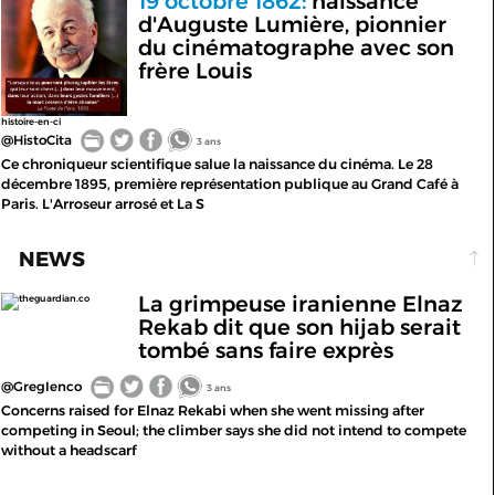
19 octobre 1862:
naissance
d'Auguste Lumière, pionnier
du cinématographe avec son
frère Louis
histoire-en-ci
@HistoCita
3 ans
Ce chroniqueur scientifique salue la naissance du cinéma. Le 28
décembre 1895, première représentation publique au Grand Café à
Paris. L'Arroseur arrosé et La S
NEWS
La grimpeuse iranienne Elnaz
theguardian.co
Rekab dit que son hijab serait
tombé sans faire exprès
@GregIenco
3 ans
Concerns raised for Elnaz Rekabi when she went missing after
competing in Seoul; the climber says she did not intend to compete
without a headscarf