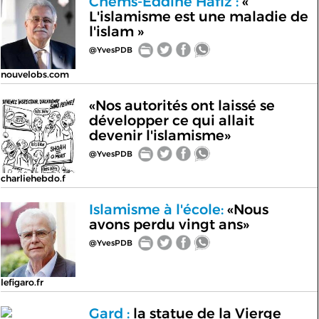
Chems-Eddine Hafiz :
«
L'islamisme est une maladie de
l'islam »
@YvesPDB
nouvelobs.com
«Nos autorités ont laissé se
développer ce qui allait
devenir l'islamisme»
@YvesPDB
charliehebdo.f
Islamisme à l'école:
«Nous
avons perdu vingt ans»
@YvesPDB
lefigaro.fr
Gard :
la statue de la Vierge