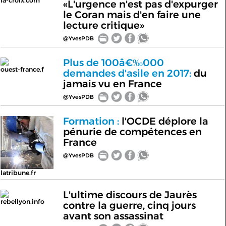
la-croix.com
«L'urgence n'est pas d'expurger
le Coran mais d'en faire une
lecture critique»
@YvesPDB
Plus de 100â€‰000
ouest-france.f
demandes d'asile en 2017:
du
jamais vu en France
@YvesPDB
Formation :
l'OCDE déplore la
pénurie de compétences en
France
@YvesPDB
latribune.fr
L'ultime discours de Jaurès
rebellyon.info
contre la guerre, cinq jours
avant son assassinat