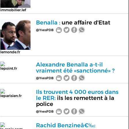
immobilier.lef
Benalla :
une affaire d'Etat
@YvesPDB
lemonde.fr
Alexandre Benalla a-t-il
lepoint.fr
vraiment été «sanctionné» ?
@YvesPDB
Ils trouvent 4 000 euros dans
leparisien.fr
le RER:
ils les remettent à la
police
@YvesPDB
Rachid Benzineâ€‰: