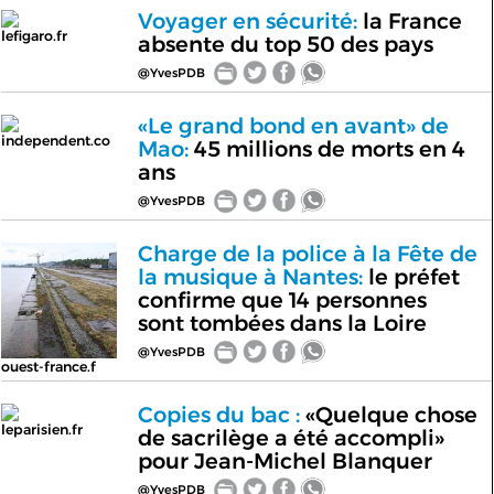
Voyager en sécurité:
la France
lefigaro.fr
absente du top 50 des pays
@YvesPDB
«Le grand bond en avant» de
independent.co
Mao:
45 millions de morts en 4
ans
@YvesPDB
Charge de la police à la Fête de
la musique à Nantes:
le préfet
confirme que 14 personnes
sont tombées dans la Loire
@YvesPDB
ouest-france.f
Copies du bac :
«Quelque chose
leparisien.fr
de sacrilège a été accompli»
pour Jean-Michel Blanquer
@YvesPDB