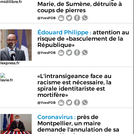
midilibre.fr
Marie, de Sumène, détruite à
coups de pierres
@YvesPDB
Édouard Philippe :
attention au
risque de «basculement de la
République»
@YvesPDB
lexpress.fr
«L'intransigeance face au
lavie.fr
racisme est nécessaire, la
spirale identitariste est
mortifère»
@YvesPDB
Coronavirus :
près de
Montpellier, un maire
demande l'annulation de sa