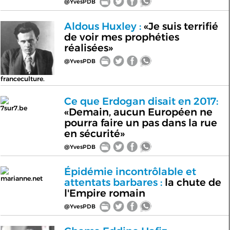
@YvesPDB
Aldous Huxley :
«Je suis terrifié
de voir mes prophéties
réalisées»
@YvesPDB
franceculture.
Ce que Erdogan disait en 2017:
7sur7.be
«Demain, aucun Européen ne
pourra faire un pas dans la rue
en sécurité»
@YvesPDB
Épidémie incontrôlable et
marianne.net
attentats barbares :
la chute de
l'Empire romain
@YvesPDB