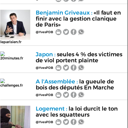
Benjamin Griveaux :
«Il faut en
finir avec la gestion clanique
de Paris»
@YvesPDB
leparisien.fr
Japon :
seules 4 % des victimes
20minutes.fr
de viol portent plainte
@YvesPDB
A l'Assemblée :
la gueule de
challenges.fr
bois des députés En Marche
@YvesPDB
Logement :
la loi durcit le ton
avec les squatteurs
@YvesPDB