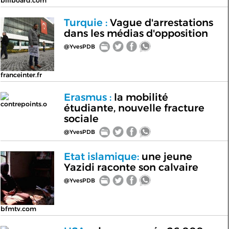
billboard.com
Turquie :
Vague d'arrestations
dans les médias d'opposition
@YvesPDB
franceinter.fr
Erasmus :
la mobilité
contrepoints.o
étudiante, nouvelle fracture
sociale
@YvesPDB
Etat islamique:
une jeune
Yazidi raconte son calvaire
@YvesPDB
bfmtv.com