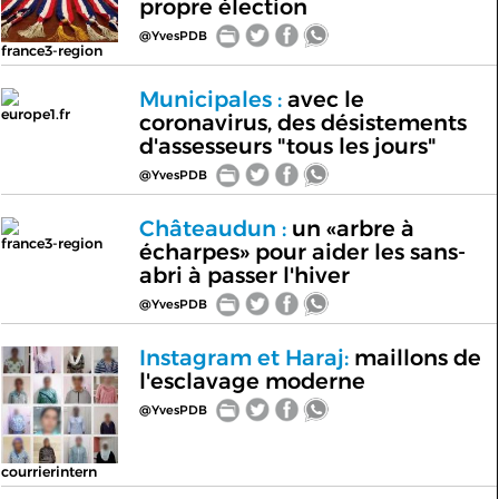
propre élection
@YvesPDB
france3-region
Municipales :
avec le
europe1.fr
coronavirus, des désistements
d'assesseurs "tous les jours"
@YvesPDB
Châteaudun :
un «arbre à
france3-region
écharpes» pour aider les sans-
abri à passer l'hiver
@YvesPDB
Instagram et Haraj:
maillons de
l'esclavage moderne
@YvesPDB
courrierintern