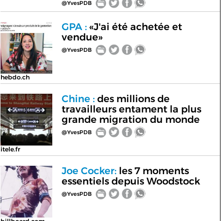
@YvesPDB
GPA :
«J'ai été achetée et
vendue»
@YvesPDB
hebdo.ch
Chine :
des millions de
travailleurs entament la plus
grande migration du monde
@YvesPDB
itele.fr
Joe Cocker:
les 7 moments
essentiels depuis Woodstock
@YvesPDB