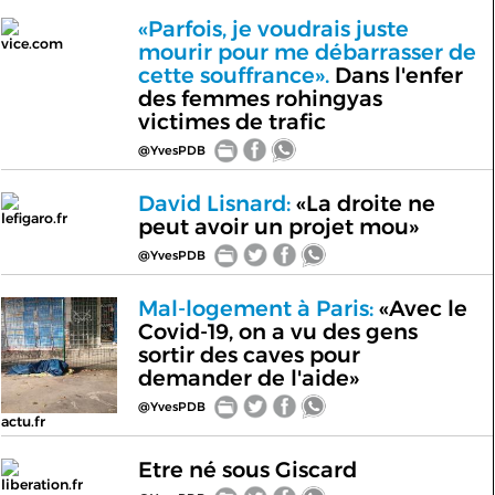
«Parfois, je voudrais juste
vice.com
mourir pour me débarrasser de
cette souffrance».
Dans l'enfer
des femmes rohingyas
victimes de trafic
@YvesPDB
David Lisnard:
«La droite ne
lefigaro.fr
peut avoir un projet mou»
@YvesPDB
Mal-logement à Paris:
«Avec le
Covid-19, on a vu des gens
sortir des caves pour
demander de l'aide»
@YvesPDB
actu.fr
Etre né sous Giscard
liberation.fr