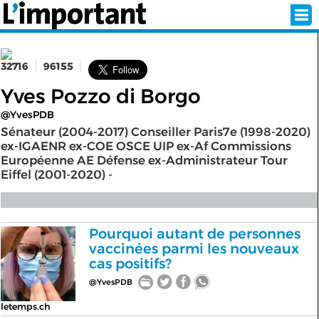
32716
96155
INSCRIPTION
CONNEXION
Yves Pozzo di Borgo
@YvesPDB
SÉLECTION DE L'ÉTÉ
Sénateur (2004-2017) Conseiller Paris7e (1998-2020)
ex-IGAENR ex-COE OSCE UIP ex-Af Commissions
Européenne AE Défense ex-Administrateur Tour
Eiffel (2001-2020) -
SUR L'ÉCRAN D'ACCUEIL
ABONNEZ-VOUS À LA NEWSLETTER!
Pourquoi autant de personnes
vaccinées parmi les nouveaux
SUIVEZ NOUS:
cas positifs?
@YvesPDB
< RETOUR À L'ACCUEIL
letemps.ch