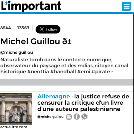
8544
13567
INSCRIPTION
CONNEXION
Michel Guillou ð±
@michelguillou
SÉLECTION DE L'ÉTÉ
Naturaliste tomb dans le contexte numrique,
observateur du paysage et des mdias, citoyen canal
historique #neottia #handball #emi #pirate -
SUR L'ÉCRAN D'ACCUEIL
ABONNEZ-VOUS À LA NEWSLETTER!
Allemagne :
la justice refuse de
censurer la critique d'un livre
SUIVEZ NOUS:
d'une auteure palestinienne
@michelguillou
< RETOUR À L'ACCUEIL
actualitte.com