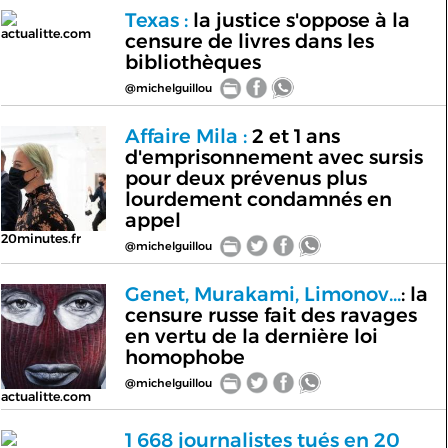
Texas :
la justice s'oppose à la
actualitte.com
censure de livres dans les
bibliothèques
@michelguillou
Affaire Mila :
2 et 1 ans
d'emprisonnement avec sursis
pour deux prévenus plus
lourdement condamnés en
appel
20minutes.fr
@michelguillou
Genet, Murakami, Limonov...
: la
censure russe fait des ravages
en vertu de la dernière loi
homophobe
@michelguillou
actualitte.com
1 668 journalistes tués en 20