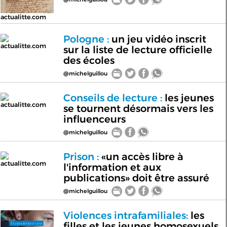
actualitte.com
Pologne :
un jeu vidéo inscrit
actualitte.com
sur la liste de lecture officielle
des écoles
@michelguillou
Conseils de lecture :
les jeunes
actualitte.com
se tournent désormais vers les
influenceurs
@michelguillou
Prison :
«un accès libre à
actualitte.com
l'information et aux
publications» doit être assuré
@michelguillou
Violences intrafamiliales:
les
filles et les jeunes homosexuels