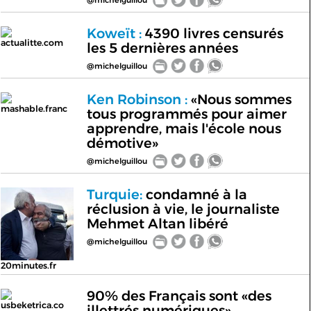
Koweït :
4390 livres censurés
actualitte.com
les 5 dernières années
@michelguillou
Ken Robinson :
«Nous sommes
mashable.franc
tous programmés pour aimer
apprendre, mais l'école nous
démotive»
@michelguillou
Turquie:
condamné à la
réclusion à vie, le journaliste
Mehmet Altan libéré
@michelguillou
20minutes.fr
90% des Français sont «des
usbeketrica.co
illettrés numériques»