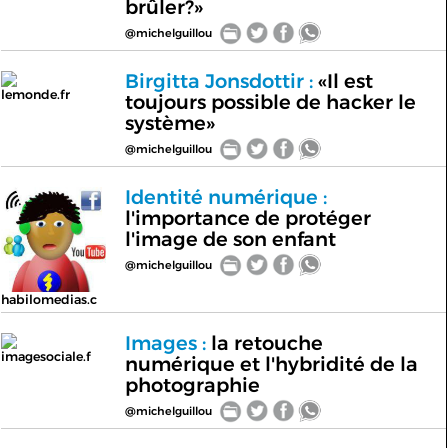
brûler?»
@michelguillou
Birgitta Jonsdottir :
«Il est
lemonde.fr
toujours possible de hacker le
système»
@michelguillou
Identité numérique :
l'importance de protéger
l'image de son enfant
@michelguillou
habilomedias.c
Images :
la retouche
imagesociale.f
numérique et l'hybridité de la
photographie
@michelguillou