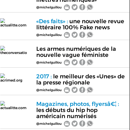
@michelguillou
«Des faits» :
une nouvelle revue
actualitte.com
littéraire 100% Fake news
@michelguillou
Les armes numériques de la
theconversatio
nouvelle vague féministe
@michelguillou
2017 :
le meilleur des «Unes» de
acrimed.org
la presse régionale
@michelguillou
Magazines, photos, flyersâ€¦ :
actualitte.com
les débuts du hip hop
américain numérisés
@michelguillou