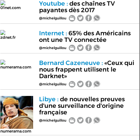
Youtube :
des chaînes TV
01net.com
payantes dès 2017
@michelguillou
Internet :
65% des Américains
zdnet.fr
ont une TV connectée
@michelguillou
Bernard Cazeneuve :
«Ceux qui
numerama.com
nous frappent utilisent le
Darknet»
@michelguillou
Libye :
de nouvelles preuves
d'une surveillance d'origine
française
@michelguillou
numerama.com