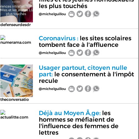
les plus touchés
@michelguillou
defenseurdesdr
Coronavirus :
les sites scolaires
numerama.com
tombent face à l'affluence
@michelguillou
Usager partout, citoyen nulle
part:
le consentement à l'impôt
recule
@michelguillou
theconversatio
Déjà au Moyen Ã‚ge:
les
actualitte.com
hommes se méfiaient de
l'influence des femmes de
lettres