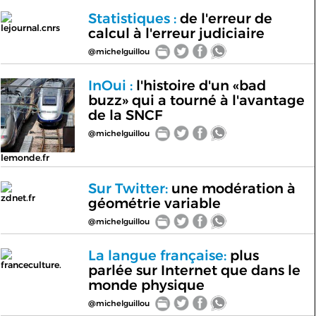
Statistiques :
de l'erreur de
lejournal.cnrs
calcul à l'erreur judiciaire
@michelguillou
InOui :
l'histoire d'un «bad
buzz» qui a tourné à l'avantage
de la SNCF
@michelguillou
lemonde.fr
Sur Twitter:
une modération à
zdnet.fr
géométrie variable
@michelguillou
La langue française:
plus
franceculture.
parlée sur Internet que dans le
monde physique
@michelguillou