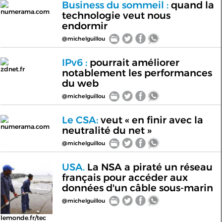
Business du sommeil :
quand la
numerama.com
technologie veut nous
endormir
@michelguillou
IPv6 :
pourrait améliorer
zdnet.fr
notablement les performances
du web
@michelguillou
Le CSA:
veut « en finir avec la
numerama.com
neutralité du net »
@michelguillou
USA.
La NSA a piraté un réseau
français pour accéder aux
données d'un câble sous-marin
@michelguillou
lemonde.fr/tec