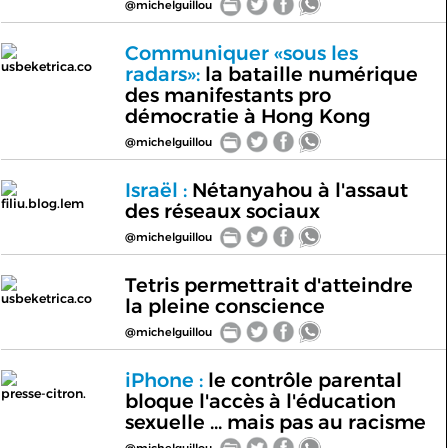
@michelguillou
Communiquer «sous les
usbeketrica.co
radars»:
la bataille numérique
des manifestants pro
démocratie à Hong Kong
@michelguillou
Israël :
Nétanyahou à l'assaut
filiu.blog.lem
des réseaux sociaux
@michelguillou
Tetris permettrait d'atteindre
usbeketrica.co
la pleine conscience
@michelguillou
iPhone :
le contrôle parental
presse-citron.
bloque l'accès à l'éducation
sexuelle ... mais pas au racisme
@michelguillou