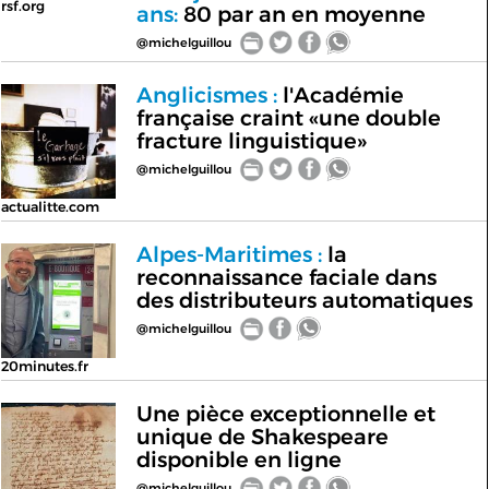
rsf.org
ans:
80 par an en moyenne
@michelguillou
Anglicismes :
l'Académie
française craint «une double
fracture linguistique»
@michelguillou
actualitte.com
Alpes-Maritimes :
la
reconnaissance faciale dans
des distributeurs automatiques
@michelguillou
20minutes.fr
Une pièce exceptionnelle et
unique de Shakespeare
disponible en ligne
@michelguillou