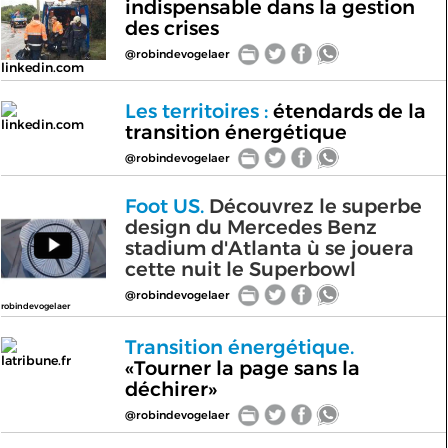
indispensable dans la gestion
des crises
@robindevogelaer
linkedin.com
Les territoires :
étendards de la
linkedin.com
transition énergétique
@robindevogelaer
Foot US.
Découvrez le superbe
design du Mercedes Benz
stadium d'Atlanta ù se jouera
cette nuit le Superbowl
@robindevogelaer
robindevogelaer
Transition énergétique.
latribune.fr
«Tourner la page sans la
déchirer»
@robindevogelaer