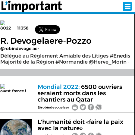
8022
11358
INSCRIPTION
CONNEXION
R. Devogelaere-Pozzo
@robindevogelaer
SÉLECTION DE L'ÉTÉ
Délégué au Règlement Amiable des Litiges #Enedis -
Majorité de la Région #Normandie @Herve_Morin -
SUR L'ÉCRAN D'ACCUEIL
Mondial 2022:
6500 ouvriers
ABONNEZ-VOUS À LA NEWSLETTER!
ouest-france.f
seraient morts dans les
chantiers au Qatar
SUIVEZ NOUS:
@robindevogelaer
L'humanité doit «faire la paix
< RETOUR À L'ACCUEIL
avec la nature»