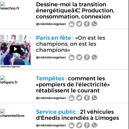
Dessine-moi la transition
lesechos.fr
énergétiqueâ€¦ Production,
consommation, connexion
@robindevogelaer
Paris en fête :
«On est les
champions, on est les
champions»
@robindevogelaer
robindevogelaer
Tempêtes :
comment les
lefigaro.fr
«pompiers de l'électricité»
rétablissent le courant
@robindevogelaer
Service public :
21 véhicules
charentelibre.
d'Enedis incendiés à Limoges
@robindevogelaer