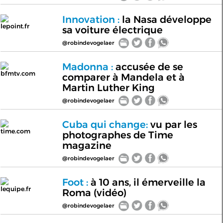
Innovation :
la Nasa développe
lepoint.fr
sa voiture électrique
@robindevogelaer
Madonna :
accusée de se
bfmtv.com
comparer à Mandela et à
Martin Luther King
@robindevogelaer
Cuba qui change:
vu par les
time.com
photographes de Time
magazine
@robindevogelaer
Foot :
à 10 ans, il émerveille la
lequipe.fr
Roma (vidéo)
@robindevogelaer