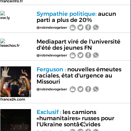
franceinfo.fr
Sympathie politique:
aucun
ow.ly
parti a plus de 20%
@robindevogelaer
Mediapart viré de l'université
lesechos.fr
d'été des jeunes FN
@robindevogelaer
Ferguson :
nouvelles émeutes
raciales, état d'urgence au
Missouri
@robindevogelaer
france24.com
Exclusif :
les camions
«humanitaires» russes pour
l'Ukraine sontâ€¦vides