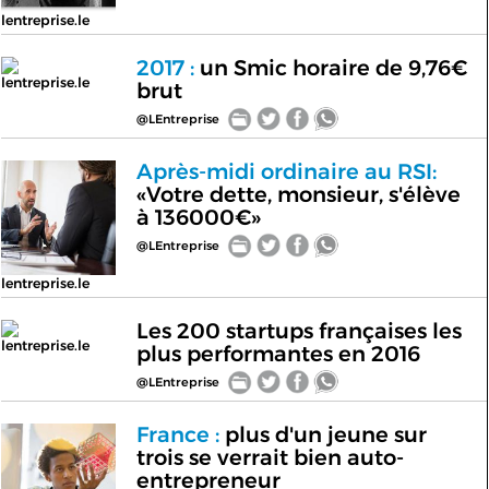
lentreprise.le
2017 :
un Smic horaire de 9,76€
lentreprise.le
brut
@LEntreprise
Après-midi ordinaire au RSI:
«Votre dette, monsieur, s'élève
à 136000€»
@LEntreprise
lentreprise.le
Les 200 startups françaises les
lentreprise.le
plus performantes en 2016
@LEntreprise
France :
plus d'un jeune sur
trois se verrait bien auto-
entrepreneur