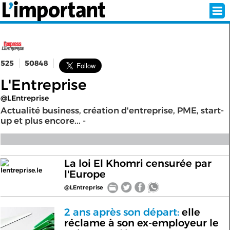
525
50848
INSCRIPTION
CONNEXION
L'Entreprise
SÉLECTION DE L'ÉTÉ
@LEntreprise
Actualité business, création d'entreprise, PME, start-
up et plus encore... -
SUR L'ÉCRAN D'ACCUEIL
ABONNEZ-VOUS À LA NEWSLETTER!
La loi El Khomri censurée par
lentreprise.le
l'Europe
SUIVEZ NOUS:
@LEntreprise
< RETOUR À L'ACCUEIL
2 ans après son départ:
elle
réclame à son ex-employeur le