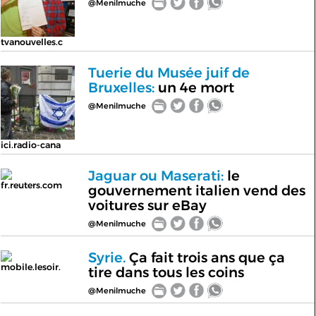
@Menilmuche
tvanouvelles.c
Tuerie du Musée juif de
Bruxelles:
un 4e mort
@Menilmuche
ici.radio-cana
Jaguar ou Maserati:
le
fr.reuters.com
gouvernement italien vend des
voitures sur eBay
@Menilmuche
Syrie.
Ça fait trois ans que ça
mobile.lesoir.
tire dans tous les coins
@Menilmuche