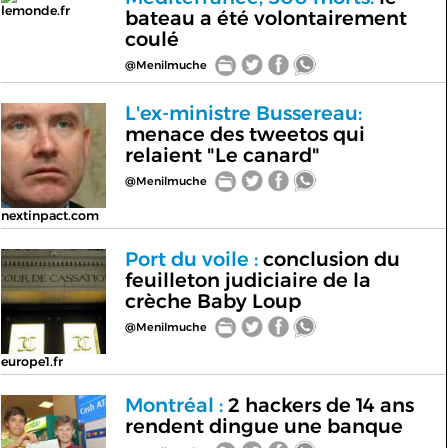
lemonde.fr
bateau a été volontairement
coulé
@Menilmuche
L'ex-ministre Bussereau:
menace des tweetos qui
relaient "Le canard"
@Menilmuche
nextinpact.com
Port du voile :
conclusion du
feuilleton judiciaire de la
crèche Baby Loup
@Menilmuche
europe1.fr
Montréal :
2 hackers de 14 ans
rendent dingue une banque