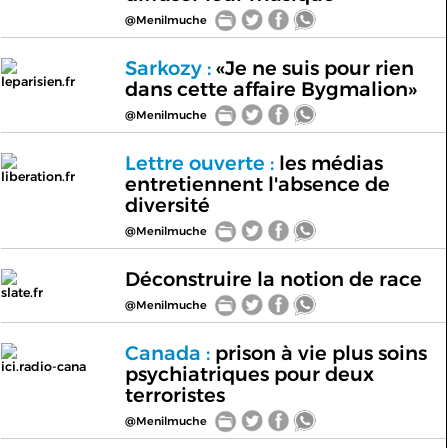
@Menilmuche
Sarkozy :
«Je ne suis pour rien
leparisien.fr
dans cette affaire Bygmalion»
@Menilmuche
Lettre ouverte :
les médias
liberation.fr
entretiennent l'absence de
diversité
@Menilmuche
Déconstruire la notion de race
slate.fr
@Menilmuche
Canada :
prison à vie plus soins
ici.radio-cana
psychiatriques pour deux
terroristes
@Menilmuche