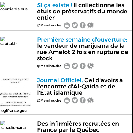
Si ça existe !
Il collectionne les
courrierdeloue
étuis de préservatifs du monde
entier
@Menilmuche
Première semaine d'ouverture:
capital.fr
le vendeur de marijuana de la
rue Amelot 2 fois en rupture de
stock
@Menilmuche
Journal Officiel.
Gel d'avoirs à
l'encontre d'Al-Qaïda et de
l'État islamique
@Menilmuche
legifrance.gou
Des infirmières recrutées en
ici.radio-cana
France par le Québec