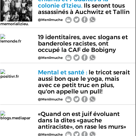
colonie d'Izieu.
Ils seront tous
assassinés à Auchwitz et Tallin
@Menilmuche
memorializieu.
19 identitaires, avec slogans et
lemonde.fr
banderoles racistes, ont
occupé la CAF de Bobigny
@Menilmuche
Mental et santé :
le tricot serait
positivr.fr
aussi bon que le yoga, mais
avec ce petit truc en plus,
qu'on appelle un pull!
@Menilmuche
«Quand on est juif évoluant
blogs.mediapar
dans la dites «gauche
antiraciste», on rase les murs»
@Menilmuche