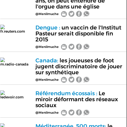
ans, on peut entendre de
l'orgue dans une église
@Menilmuche
Dengue :
un vaccin de l'Institut
fr.reuters.com
Pasteur serait disponible fin
2015
@Menilmuche
Canada:
les joueuses de foot
m.radio-canada
jugent discriminatoire de jouer
sur synthétique
@Menilmuche
Référendum écossais :
Le
ledevoir.com
miroir déformant des réseaux
sociaux
@Menilmuche
Méditerranée, 500 morts:
le