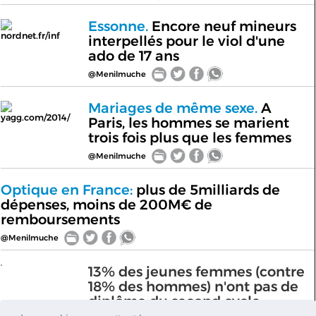
Essonne.
Encore neuf mineurs
nordnet.fr/inf
interpellés pour le viol d'une
ado de 17 ans
@Menilmuche
Mariages de même sexe.
A
yagg.com/2014/
Paris, les hommes se marient
trois fois plus que les femmes
@Menilmuche
Optique en France:
plus de 5milliards de
dépenses, moins de 200M€ de
remboursements
@Menilmuche
13% des jeunes femmes (contre
18% des hommes) n'ont pas de
diplôme du second cycle