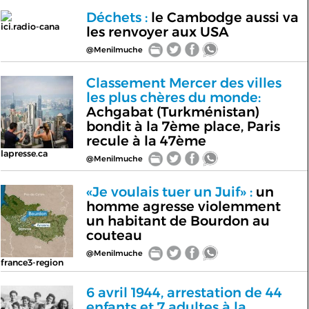
Déchets :
le Cambodge aussi va
ici.radio-cana
les renvoyer aux USA
@Menilmuche
Classement Mercer des villes
les plus chères du monde:
Achgabat (Turkménistan)
bondit à la 7ème place, Paris
recule à la 47ème
lapresse.ca
@Menilmuche
«Je voulais tuer un Juif» :
un
homme agresse violemment
un habitant de Bourdon au
couteau
@Menilmuche
france3-region
6 avril 1944, arrestation de 44
enfants et 7 adultes à la