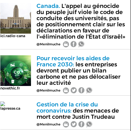
Canada.
L'appel au génocide
du peuple juif viole le code de
conduite des universités, pas
de positionnement clair sur les
déclarations en faveur de
l'«élimination de l'État d'Israël»
ici.radio-cana
@Menilmuche
Pour recevoir les aides de
France 2030:
les entreprises
devront publier un bilan
carbone et ne pas délocaliser
leur activité
novethic.fr
@Menilmuche
Gestion de la crise du
lapresse.ca
coronavirus:
des menaces de
mort contre Justin Trudeau
@Menilmuche