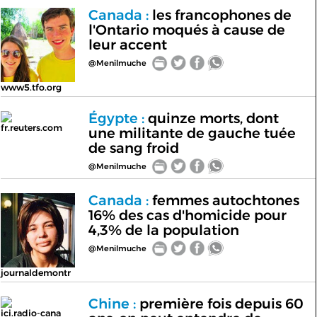
Canada :
les francophones de
l'Ontario moqués à cause de
leur accent
@Menilmuche
www5.tfo.org
Égypte :
quinze morts, dont
fr.reuters.com
une militante de gauche tuée
de sang froid
@Menilmuche
Canada :
femmes autochtones
16% des cas d'homicide pour
4,3% de la population
@Menilmuche
journaldemontr
Chine :
première fois depuis 60
ici.radio-cana