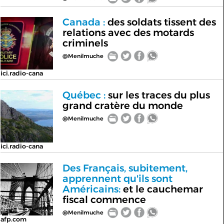
Canada :
des soldats tissent des
relations avec des motards
criminels
@Menilmuche
ici.radio-cana
Québec :
sur les traces du plus
grand cratère du monde
@Menilmuche
ici.radio-cana
Des Français, subitement,
apprennent qu'ils sont
Américains:
et le cauchemar
fiscal commence
@Menilmuche
afp.com