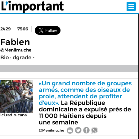
2429
7566
INSCRIPTION
CONNEXION
Fabien
@Menilmuche
SÉLECTION DE L'ÉTÉ
Bio : dgrade -
SUR L'ÉCRAN D'ACCUEIL
«Un grand nombre de groupes
armés, comme des oiseaux de
ABONNEZ-VOUS À LA NEWSLETTER!
proie, attendent de profiter
d'eux».
La République
SUIVEZ NOUS:
dominicaine a expulsé près de
11 000 Haïtiens depuis
ici.radio-cana
une semaine
< RETOUR À L'ACCUEIL
@Menilmuche