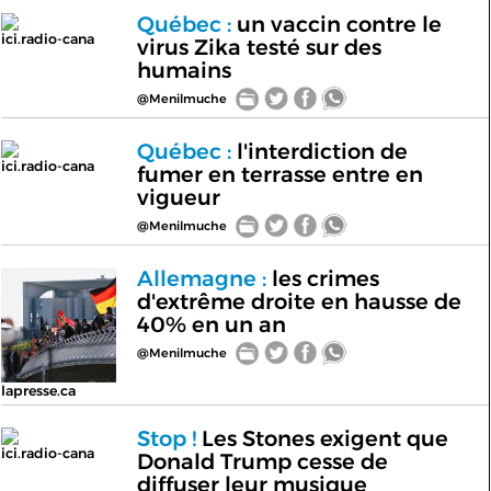
Québec :
un vaccin contre le
ici.radio-cana
virus Zika testé sur des
humains
@Menilmuche
Québec :
l'interdiction de
ici.radio-cana
fumer en terrasse entre en
vigueur
@Menilmuche
Allemagne :
les crimes
d'extrême droite en hausse de
40% en un an
@Menilmuche
lapresse.ca
Stop !
Les Stones exigent que
ici.radio-cana
Donald Trump cesse de
diffuser leur musique