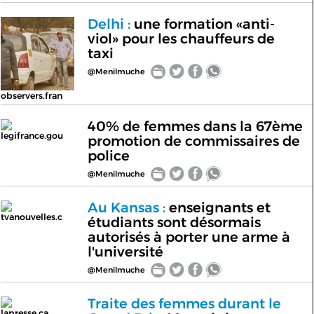
Delhi :
une formation «anti-
viol» pour les chauffeurs de
taxi
@Menilmuche
observers.fran
40% de femmes dans la 67ème
legifrance.gou
promotion de commissaires de
police
@Menilmuche
Au Kansas :
enseignants et
tvanouvelles.c
étudiants sont désormais
autorisés à porter une arme à
l'université
@Menilmuche
Traite des femmes durant le
lapresse.ca