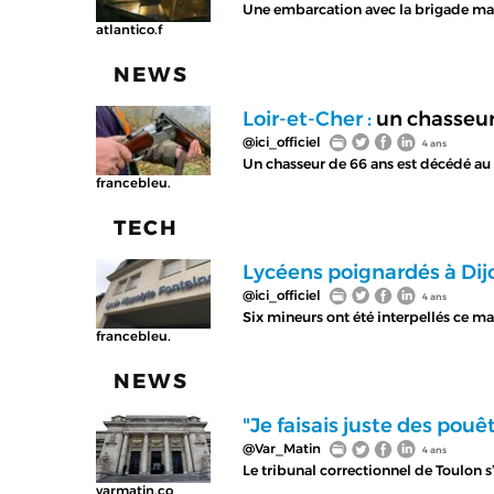
Une embarcation avec la brigade mar
atlantico.f
NEWS
Loir-et-Cher :
un chasseur 
@ici_officiel
4 ans
Un chasseur de 66 ans est décédé au c
francebleu.
TECH
Lycéens poignardés à Dijo
@ici_officiel
4 ans
Six mineurs ont été interpellés ce ma
francebleu.
NEWS
"Je faisais juste des pou
@Var_Matin
4 ans
Le tribunal correctionnel de Toulon s
varmatin.co