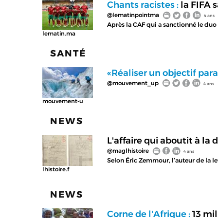
Chants racistes :
la FIFA 
@lematinpointma
4 ans
Après la CAF qui a sanctionné le duo 
lematin.ma
SANTÉ
«Réaliser un objectif par
@mouvement_up
4 ans
mouvement-u
NEWS
L'affaire qui aboutit à l
@maglhistoire
4 ans
Selon Éric Zemmour, l’auteur de la 
lhistoire.f
NEWS
Corne de l'Afrique :
13 mi