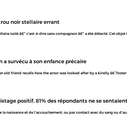
rou noir stellaire errant
tellaire isolé â€” c'est-à-dire sans compagnon â€” a été détecté. Cet objet
 a survécu à son enfance précaire
an old friend recalls how the actor was looked after by a kindly â€˜fost
istage positif, 81% des répondants ne se sentaien
 de la naissance et de l’accouchement, ou par contact avec du sang ou d’a