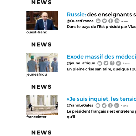
NEWS
Russie:
des enseignants 
@OuestFrance
4 ans
Dans le pays de l’Est présidé par Vla
ouest-franc
NEWS
Exode massif des médecin
@jeune_afrique
4 ans
En pleine crise sanitaire, quelque 1 
jeuneafriqu
NEWS
«Je suis inquiet, les tens
@YannLeGales
4 ans
Le président français s'est entrete
qu'il
franceinter
NEWS