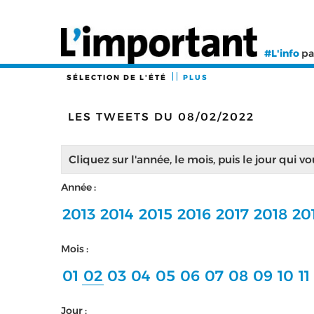
#L'info
pa
SÉLECTION DE L'ÉTÉ
PLUS
LES TWEETS DU 08/02/2022
Cliquez sur l'année, le mois, puis le jour qui v
Année :
2013
2014
2015
2016
2017
2018
20
Mois :
01
02
03
04
05
06
07
08
09
10
11
Jour :