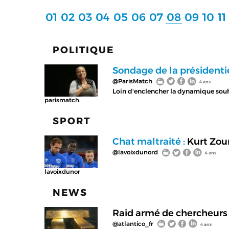
01
02
03
04
05
06
07
08
09
10
11
POLITIQUE
Sondage de la présidentie
@ParisMatch
4 ans
Loin d'enclencher la dynamique souha
parismatch.
SPORT
Chat maltraité :
Kurt Zou
@lavoixdunord
4 ans
lavoixdunor
NEWS
Raid armé de chercheurs 
@atlantico_fr
4 ans