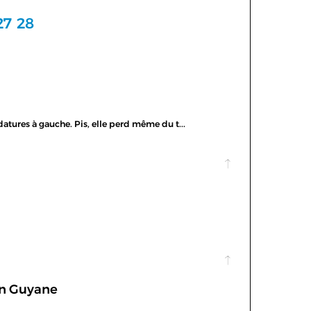
27
28
tures à gauche. Pis, elle perd même du t...
 en Guyane