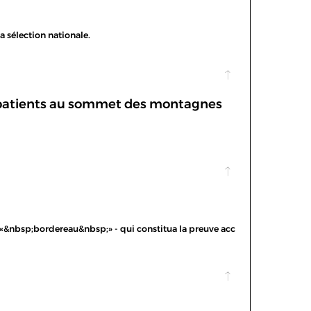
la sélection nationale.
atients au sommet des montagnes
 «&nbsp;bordereau&nbsp;» - qui constitua la preuve acc