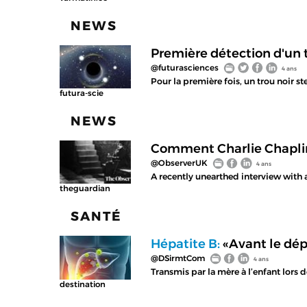
NEWS
Première détection d'un t
@futurasciences
4 ans
Pour la première fois, un trou noir s
futura-scie
NEWS
Comment Charlie Chaplin
@ObserverUK
4 ans
A recently unearthed interview with 
theguardian
SANTÉ
Hépatite B:
«Avant le dép
@DSirmtCom
4 ans
Transmis par la mère à l’enfant lors
destination