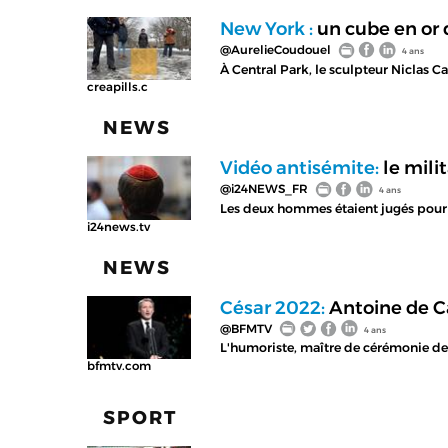
New York :
un cube en or 
@AurelieCoudouel
4 ans
À Central Park, le sculpteur Niclas Ca
creapills.c
NEWS
Vidéo antisémite:
le mili
@i24NEWS_FR
4 ans
Les deux hommes étaient jugés pour 
i24news.tv
NEWS
César 2022:
Antoine de C
@BFMTV
4 ans
L'humoriste, maître de cérémonie de
bfmtv.com
SPORT