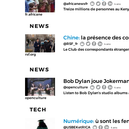
@africanewsfr
4 ans
Treize millions de personnes au Ken
fr.africane
NEWS
Chine:
la présence des c
@RSF_fr
4 ans
Le Club des correspondants étrangers
rsf.org
NEWS
Bob Dylan joue Jokerman 
@openculture
4 ans
Listen to Bob Dylan's studio albums al
openculture
TECH
Numérique:
ù sont les f
@USBEKetRICA
4 ans