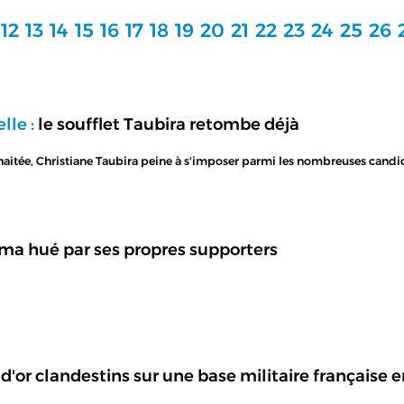
12
13
14
15
16
17
18
19
20
21
22
23
24
25
26
lle :
le soufflet Taubira retombe déjà
itée, Christiane Taubira peine à s'imposer parmi les nombreuses candida
ma hué par ses propres supporters
d'or clandestins sur une base militaire française