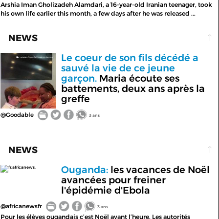
Arshia Iman Gholizadeh Alamdari, a 16-year-old Iranian teenager, took
his own life earlier this month, a few days after he was released ...
NEWS
Le coeur de son fils décédé a
sauvé la vie de ce jeune
garçon.
Maria écoute ses
battements, deux ans après la
greffe
@Goodable
3 ans
NEWS
Ouganda:
les vacances de Noël
fr.africanews.
avancées pour freiner
l'épidémie d'Ebola
@africanewsfr
3 ans
Pour les élèves ougandais c’est Noël avant l’heure. Les autorités