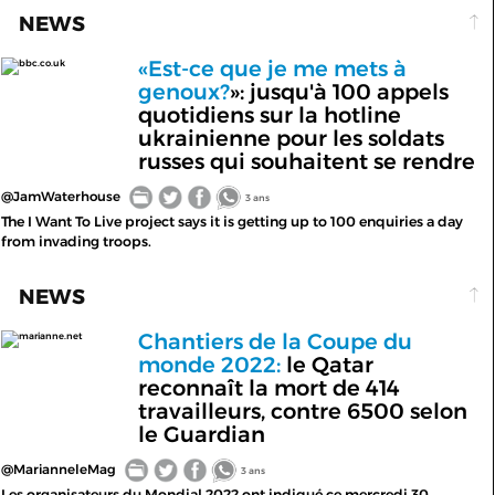
NEWS
«Est-ce que je me mets à
bbc.co.uk
genoux?
»: jusqu'à 100 appels
quotidiens sur la hotline
ukrainienne pour les soldats
russes qui souhaitent se rendre
@JamWaterhouse
3 ans
The I Want To Live project says it is getting up to 100 enquiries a day
from invading troops.
NEWS
Chantiers de la Coupe du
marianne.net
monde 2022:
le Qatar
reconnaît la mort de 414
travailleurs, contre 6500 selon
le Guardian
@MarianneleMag
3 ans
Les organisateurs du Mondial 2022 ont indiqué ce mercredi 30