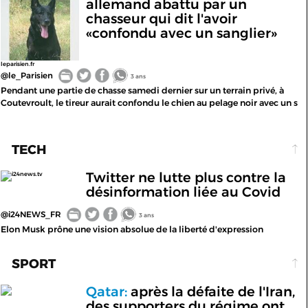
allemand abattu par un
chasseur qui dit l'avoir
«confondu avec un sanglier»
leparisien.fr
@le_Parisien
3 ans
Pendant une partie de chasse samedi dernier sur un terrain privé, à
Coutevroult, le tireur aurait confondu le chien au pelage noir avec un s
TECH
Twitter ne lutte plus contre la
i24news.tv
désinformation liée au Covid
@i24NEWS_FR
3 ans
Elon Musk prône une vision absolue de la liberté d'expression
SPORT
Qatar:
après la défaite de l'Iran,
des supporters du régime ont