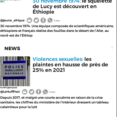
30 novembre 1974:
le squelette
de Lucy est découvert en
Éthiopie
@jeune_afrique
3 ans
30 novembre 1974. Une équipe composée de scientifiques américains,
éthiopiens et français réalise des fouilles dans le désert de l’Afar, au
nord-est de l’Éthiop
NEWS
Violences sexuelles:
les
plaintes en hausse de près de
25% en 2021
huffingtonpost
@LeHuffPost
3 ans
Depuis 2017, et malgré une courte accalmie en raison de la crise
sanitaire, les chiffres du ministère de l’Intérieur dressent un tableau
calamiteux pour la lutt