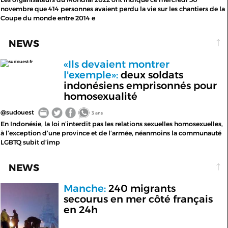
novembre que 414 personnes avaient perdu la vie sur les chantiers de la
Coupe du monde entre 2014 e
NEWS
«Ils devaient montrer
sudouest.fr
l'exemple»:
deux soldats
indonésiens emprisonnés pour
homosexualité
@sudouest
3 ans
En Indonésie, la loi n’interdit pas les relations sexuelles homosexuelles,
à l’exception d’une province et de l’armée, néanmoins la communauté
LGBTQ subit d’imp
NEWS
Manche:
240 migrants
secourus en mer côté français
en 24h