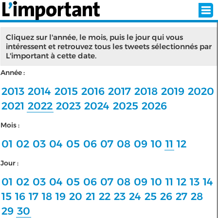
Cliquez sur l'année, le mois, puis le jour qui vous
intéressent et retrouvez tous les tweets sélectionnés par
L'important à cette date.
INSCRIPTION
CONNEXION
Année :
SÉLECTION DE L'ÉTÉ
2013
2014
2015
2016
2017
2018
2019
2020
2021
2022
2023
2024
2025
2026
Mois :
SUR L'ÉCRAN D'ACCUEIL
01
02
03
04
05
06
07
08
09
10
11
12
ABONNEZ-VOUS À LA NEWSLETTER!
Jour :
SUIVEZ NOUS:
01
02
03
04
05
06
07
08
09
10
11
12
13
14
15
16
17
18
19
20
21
22
23
24
25
26
27
28
< RETOUR À L'ACCUEIL
29
30