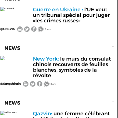
Guerre en Ukraine :
l'UE veut
cnews.fr
un tribunal spécial pour juger
«les crimes russes»
@CNEWS
3 ans
NEWS
New York:
le murs du consulat
chinois recouverts de feuilles
blanches, symboles de la
révolte
@fangshimin
3 ans
NEWS
Qazvin:
une femme célébrant
twitter.com