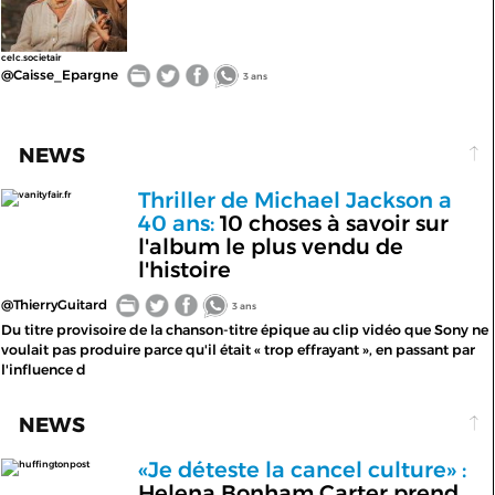
celc.societair
@Caisse_Epargne
3 ans
NEWS
Thriller de Michael Jackson a
vanityfair.fr
40 ans:
10 choses à savoir sur
l'album le plus vendu de
l'histoire
@ThierryGuitard
3 ans
Du titre provisoire de la chanson-titre épique au clip vidéo que Sony ne
voulait pas produire parce qu'il était « trop effrayant », en passant par
l'influence d
NEWS
«Je déteste la cancel culture» :
huffingtonpost
Helena Bonham Carter prend