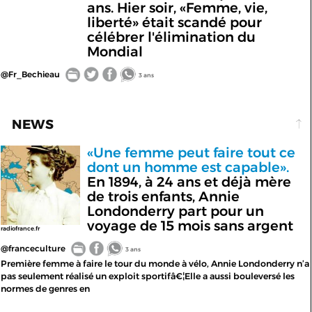
ans. Hier soir, «Femme, vie,
liberté» était scandé pour
célébrer l'élimination du
Mondial
@Fr_Bechieau
3 ans
NEWS
«Une femme peut faire tout ce
dont un homme est capable».
En 1894, à 24 ans et déjà mère
de trois enfants, Annie
Londonderry part pour un
voyage de 15 mois sans argent
radiofrance.fr
@franceculture
3 ans
Première femme à faire le tour du monde à vélo, Annie Londonderry n’a
pas seulement réalisé un exploit sportifâ€¦Elle a aussi bouleversé les
normes de genres en