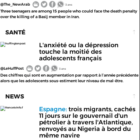
@The_NewArab
3 ans
Three teenagers are among 15 people who could face the death penalty
over the killing of a Basij member in Iran.
SANTÉ
L'anxiété ou la dépression
huffingtonpost
touche la moitié des
adolescents français
@LeHuffPost
3 ans
Des chiffres qui sont en augmentation par rapport à l’année précédente
alors que les adolescents sous-estiment leur niveau de mal-être.
NEWS
Espagne:
trois migrants, cachés
francetvinfo.f
11 jours sur le gouvernail d'un
pétrolier à travers l'Atlantique,
renvoyés au Nigeria à bord du
même navire