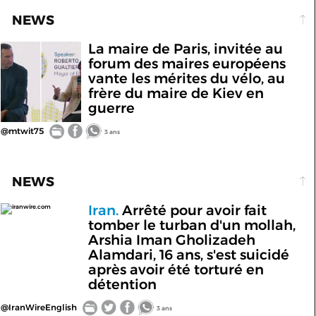
NEWS
La maire de Paris, invitée au
forum des maires européens
vante les mérites du vélo, au
frère du maire de Kiev en
guerre
@mtwit75
3 ans
NEWS
Iran.
Arrêté pour avoir fait
iranwire.com
tomber le turban d'un mollah,
Arshia Iman Gholizadeh
Alamdari, 16 ans, s'est suicidé
après avoir été torturé en
détention
@IranWireEnglish
3 ans