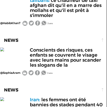
talibans:
ce chauffeur de taxi
afghan dit qu'il en a marre des
mollahs et qu'il est prêt à
s'immoler
@HabibKhanT
3 ans
NEWS
Conscients des risques, ces
enfants se couvrent le visage
avec leurs mains pour scander
les slogans de la
@SophiaAram
3 ans
NEWS
Iran:
les femmes ont été
bannies des stades pendant 40