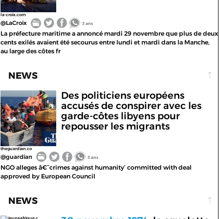
la-croix.com
@LaCroix
3 ans
La préfecture maritime a annoncé mardi 29 novembre que plus de deux
cents exilés avaient été secourus entre lundi et mardi dans la Manche,
au large des côtes fr
NEWS
Des politiciens européens
accusés de conspirer avec les
garde-côtes libyens pour
repousser les migrants
theguardian.co
@guardian
3 ans
NGO alleges â€˜crimes against humanity’ committed with deal
approved by European Council
NEWS
jeuneafrique.c