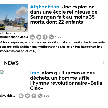
Afghanistan.
Une explosion
dans une école religieuse de
Samangan fait au moins 35
morts, dont 22 enfants
rukhshana.com
@RukhshanaMedia
3 ans
A local reporter, who spoke on condition of anonymity due to security
reasons, tells Rukhshana Media that the explosion has happened in a
madrassa called â€œAlj
NEWS
Iran:
alors qu'il ramasse des
déchets, un homme siffle
l'hymne révolutionnaire «Bella
Ciao»
@VahidStar
3 ans