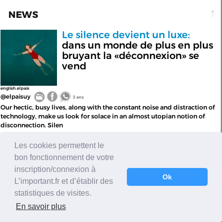
NEWS
Le silence devient un luxe:
dans un monde de plus en plus
bruyant la «déconnexion» se
vend
english.elpais
@elpaisuy
3 ans
Our hectic, busy lives, along with the constant noise and distraction of
technology, make us look for solace in an almost utopian notion of
disconnection. Silen
Les cookies permettent le
SPORT
bon fonctionnement de votre
La Française Stéphanie
inscription/connexion à
Ok
Frappart:
première femme à
L’important.fr et d’établir des
arbitrer en Coupe du monde
statistiques de visites.
masculine
En savoir plus