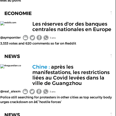
êtes au point
ECONOMIE
Les réserves d'or des banques
reddit.com
centrales nationales en Europe
@aympontier
3 ans
3,333 votes and 620 comments so far on Reddit
NEWS
Chine :
après les
theguardian.co
manifestations, les restrictions
liées au Covid levées dans la
ville de Guangzhou
@real_alexm
3 ans
Police still searching for protesters in other cities as top security body
urges crackdown on â€˜hostile forces’
NEWS