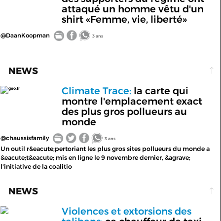
attaqué un homme vêtu d'un
shirt «Femme, vie, liberté»
@DaanKoopman
3 ans
NEWS
Climate Trace:
la carte qui
geo.fr
montre l'emplacement exact
des plus gros pollueurs au
monde
@chaussisfamily
3 ans
Un outil r&eacute;pertoriant les plus gros sites pollueurs du monde a
&eacute;t&eacute; mis en ligne le 9 novembre dernier, &agrave;
l'initiative de la coalitio
NEWS
Violences et extorsions des