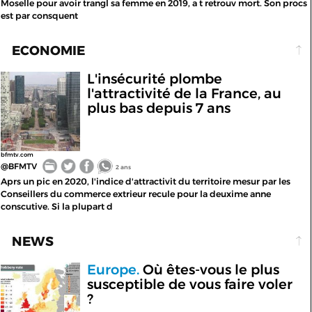
Moselle pour avoir trangl sa femme en 2019, a t retrouv mort. Son procs
est par consquent
ECONOMIE
L'insécurité plombe
l'attractivité de la France, au
plus bas depuis 7 ans
bfmtv.com
@BFMTV
2 ans
Aprs un pic en 2020, l'indice d'attractivit du territoire mesur par les
Conseillers du commerce extrieur recule pour la deuxime anne
conscutive. Si la plupart d
NEWS
Europe.
Où êtes-vous le plus
susceptible de vous faire voler
?