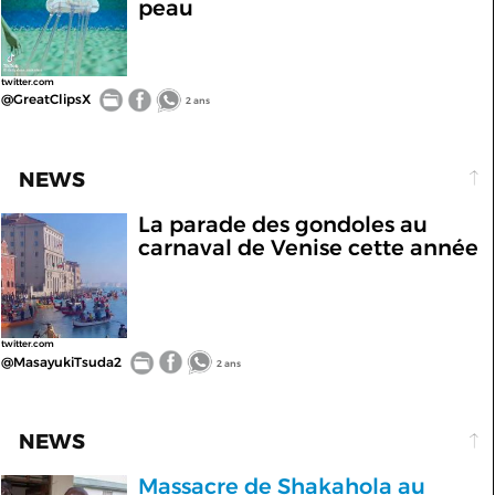
peau
twitter.com
@GreatClipsX
2 ans
NEWS
La parade des gondoles au
carnaval de Venise cette année
twitter.com
@MasayukiTsuda2
2 ans
NEWS
Massacre de Shakahola au