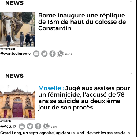
NEWS
Rome inaugure une réplique
de 13m de haut du colosse de
Constantin
twitter.com
@wantedinrome
2 ans
NEWS
Moselle :
Jugé aux assises pour
un féminicide, l'accusé de 78
ans se suicide au deuxième
jour de son procès
actu17.fr
@Actu17
2 ans
Grard Lang, un septuagnaire jug depuis lundi devant les assises de la