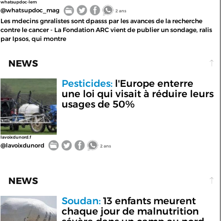
whatsupdoc-lem
@whatsupdoc_mag
2 ans
Les mdecins gnralistes sont dpasss par les avances de la recherche
contre le cancer - La Fondation ARC vient de publier un sondage, ralis
par Ipsos, qui montre
NEWS
Pesticides:
l'Europe enterre
une loi qui visait à réduire leurs
usages de 50%
lavoixdunord.f
@lavoixdunord
2 ans
NEWS
Soudan:
13 enfants meurent
chaque jour de malnutrition