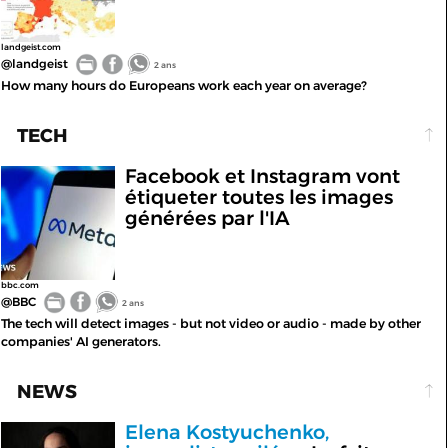
landgeist.com
@landgeist
2 ans
How many hours do Europeans work each year on average?
TECH
Facebook et Instagram vont
étiqueter toutes les images
générées par l'IA
bbc.com
@BBC
2 ans
The tech will detect images - but not video or audio - made by other
companies' AI generators.
NEWS
Elena Kostyuchenko,