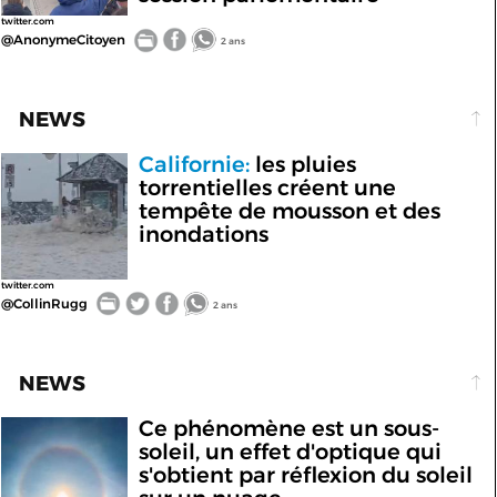
twitter.com
@AnonymeCitoyen
2 ans
NEWS
Californie:
les pluies
torrentielles créent une
tempête de mousson et des
inondations
twitter.com
@CollinRugg
2 ans
NEWS
Ce phénomène est un sous-
soleil, un effet d'optique qui
s'obtient par réflexion du soleil