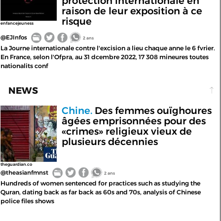
protection internationale en
raison de leur exposition à ce
risque
enfancejeuness
@EJInfos
2 ans
La Journe internationale contre l'excision a lieu chaque anne le 6 fvrier.
En France, selon l'Ofpra, au 31 dcembre 2022, 17 308 mineures toutes
nationalits conf
NEWS
Chine.
Des femmes ouïghoures
âgées emprisonnées pour des
«crimes» religieux vieux de
plusieurs décennies
theguardian.co
@theasianfmnst
2 ans
Hundreds of women sentenced for practices such as studying the
Quran, dating back as far back as 60s and 70s, analysis of Chinese
police files shows