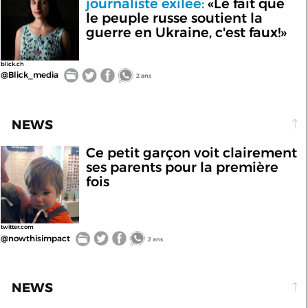
journaliste exilée:
«Le fait que
le peuple russe soutient la
guerre en Ukraine, c'est faux!»
blick.ch
@Blick_media
2 ans
NEWS
Ce petit garçon voit clairement
ses parents pour la première
fois
twitter.com
@nowthisimpact
2 ans
NEWS