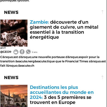
polmiques rptition.
NEWS
Zambie:
découverte d'un
gisement de cuivre, un métal
essentiel à la transition
énergétique
geo.fr
@GEOfr
2 ans
C&rsquo;est d&rsquo;une nouvelle porteuse d&rsquo;espoir pour la
transition &eacute;nerg&eacute;tique que le Financial Times s&rsquo;est
fait l&rsquo;&eacute;ch
NEWS
Destinations les plus
accueillantes du monde en
2024:
3 des 5 premières se
trouvent en Europe