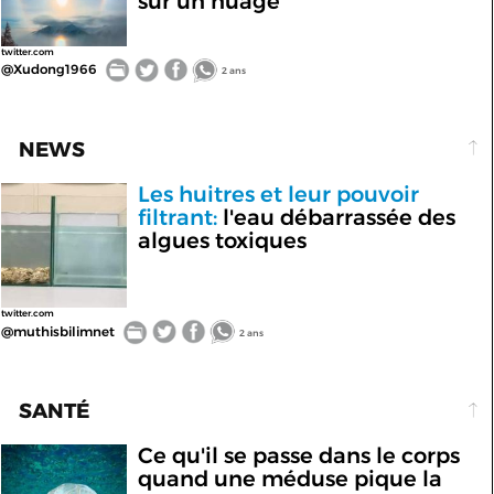
sur un nuage
twitter.com
@Xudong1966
2 ans
NEWS
Les huitres et leur pouvoir
filtrant:
l'eau débarrassée des
algues toxiques
twitter.com
@muthisbilimnet
2 ans
SANTÉ
Ce qu'il se passe dans le corps
quand une méduse pique la