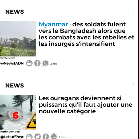
NEWS
Myanmar :
des soldats fuient
vers le Bangladesh alors que
les combats avec les rebelles et
les insurgés s'intensifient
twitter.com
@NewsIADN
2 ans
NEWS
Les ouragans deviennent si
puissants qu'il faut ajouter une
nouvelle catégorie
huffingtonpost
@LeHuffPost
2 ans