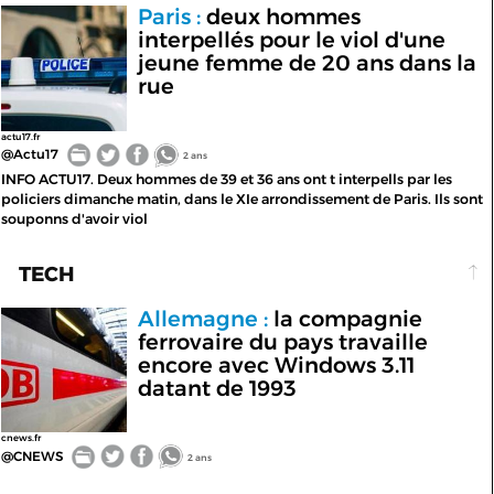
Paris :
deux hommes
interpellés pour le viol d'une
jeune femme de 20 ans dans la
rue
actu17.fr
@Actu17
2 ans
INFO ACTU17. Deux hommes de 39 et 36 ans ont t interpells par les
policiers dimanche matin, dans le XIe arrondissement de Paris. Ils sont
souponns d'avoir viol
TECH
Allemagne :
la compagnie
ferrovaire du pays travaille
encore avec Windows 3.11
datant de 1993
cnews.fr
@CNEWS
2 ans