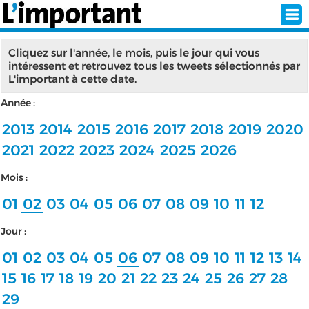
Cliquez sur l'année, le mois, puis le jour qui vous
intéressent et retrouvez tous les tweets sélectionnés par
L'important à cette date.
INSCRIPTION
CONNEXION
Année :
SÉLECTION DE L'ÉTÉ
2013
2014
2015
2016
2017
2018
2019
2020
2021
2022
2023
2024
2025
2026
Mois :
SUR L'ÉCRAN D'ACCUEIL
01
02
03
04
05
06
07
08
09
10
11
12
ABONNEZ-VOUS À LA NEWSLETTER!
Jour :
SUIVEZ NOUS:
01
02
03
04
05
06
07
08
09
10
11
12
13
14
15
16
17
18
19
20
21
22
23
24
25
26
27
28
< RETOUR À L'ACCUEIL
29