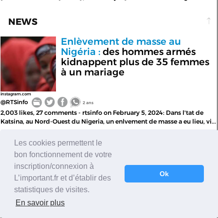
NEWS
Enlèvement de masse au
Nigéria :
des hommes armés
kidnappent plus de 35 femmes
à un mariage
instagram.com
@RTSinfo
2 ans
2,003 likes, 27 comments - rtsinfo on February 5, 2024: Dans l'tat de
Katsina, au Nord-Ouest du Nigeria, un enlvement de masse a eu lieu, vi...
Les cookies permettent le
TECH
bon fonctionnement de votre
inscription/connexion à
Faire travailler des humains
Ok
L’important.fr et d’établir des
plutôt que l'IA reste rentable
statistiques de visites.
dans la grande majorité des
En savoir plus
secteurs