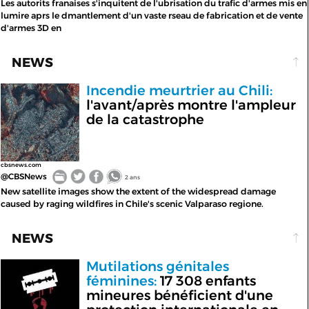
Les autorits franaises s'inquitent de l'ubrisation du trafic d'armes mis en
lumire aprs le dmantlement d'un vaste rseau de fabrication et de vente
d'armes 3D en
NEWS
Incendie meurtrier au Chili:
l'avant/après montre l'ampleur
de la catastrophe
cbsnews.com
@CBSNews
2 ans
New satellite images show the extent of the widespread damage
caused by raging wildfires in Chile's scenic Valparaso regione.
NEWS
Mutilations génitales
féminines:
17 308 enfants
mineures bénéficient d'une