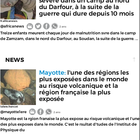
sévère dans un camp au nord
du Darfour, à la suite de la
guerre qui dure depuis 10 mois
fr.africanews.
@africanews
2 ans
Treize enfants meurent chaque jour de malnutrition svre dans le camp
de Zamzam, dans le nord du Darfour, au Soudan, la suite de la guerre. ...
NEWS
Mayotte:
l'une des régions les
plus exposées dans le monde
au risque volcanique et la
région française la plus
exposée
la1ere.francet
@mayotte1ere
2 ans
Mayotte est la rgion franaise la plus expose au risque volcanique et l'une
des plus exposes dans le monde. C'est le rsultat d'tudes de l'Institut de
Physique du