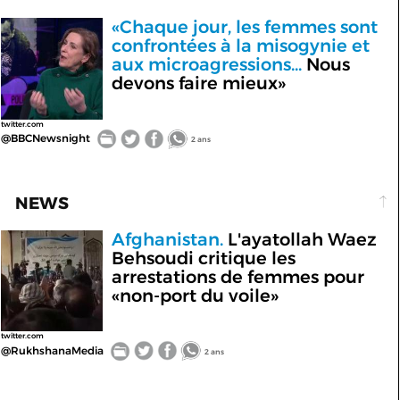
«Chaque jour, les femmes sont
confrontées à la misogynie et
aux microagressions...
Nous
devons faire mieux»
twitter.com
@BBCNewsnight
2 ans
NEWS
Afghanistan.
L'ayatollah Waez
Behsoudi critique les
arrestations de femmes pour
«non-port du voile»
twitter.com
@RukhshanaMedia
2 ans