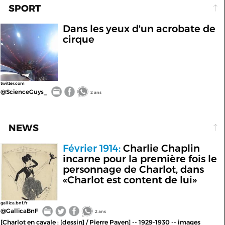
SPORT
Dans les yeux d'un acrobate de
cirque
twitter.com
@ScienceGuys_
2 ans
NEWS
Février 1914:
Charlie Chaplin
incarne pour la première fois le
personnage de Charlot, dans
«Charlot est content de lui»
gallica.bnf.fr
@GallicaBnF
2 ans
[Charlot en cavale : [dessin] / Pierre Payen] -- 1929-1930 -- images