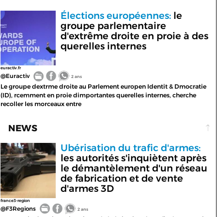
Élections européennes:
le
groupe parlementaire
d'extrême droite en proie à des
querelles internes
euractiv.fr
@Euractiv
2 ans
Le groupe dextrme droite au Parlement europen Identit & Dmocratie
(ID), rcemment en proie dimportantes querelles internes, cherche
recoller les morceaux entre
NEWS
Ubérisation du trafic d'armes:
les autorités s'inquiètent après
le démantèlement d'un réseau
de fabrication et de vente
d'armes 3D
france3-region
@F3Regions
2 ans