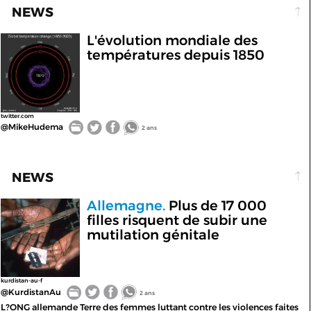
NEWS
L'évolution mondiale des
températures depuis 1850
twitter.com
@MikeHudema
2 ans
NEWS
Allemagne.
Plus de 17 000
filles risquent de subir une
mutilation génitale
kurdistan-au-f
@KurdistanAu
2 ans
L?ONG allemande Terre des femmes luttant contre les violences faites