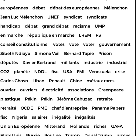
européennes
débat
débat des européennes
Mélenchon
Jean Luc Mélenchon
UNEF
syndicat
syndicats
handicap
débat
grand débat
racisme
UMP
en marche
république en marche
LREM
PS
conseil constitutionnel
votes
vote
voter
gouvernement
Sibeth Ndiaye
Simone Veil
Bernard Tapie
Prison
députés
Xavier Bertrand
mililants
industrie
industriel
CO2
planète
NDDL
fisc
USA
FMI
Venezuela
crise
Carlos Ghosn
Liban
Renault
Chine
métaux rares
ouvrier
ouvriers
électricité
associations
Greenpeace
plastique
Pékin
Pékin
Jérôme Cahuzac
retraite
retraité
OCDE
PME
chef d’entreprise
Panama Papers
fisc
Nigeria
salaires
inégalité
inégalités
Union Européenne
Mitterand
Hollande
riches
GAFA
Etats Unis
Russie
Poutine
Trump
Donal Trump
armes