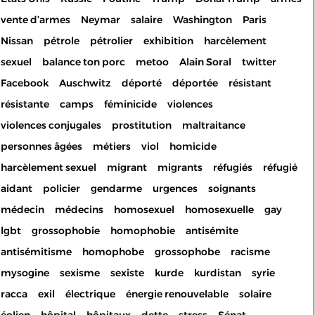
vente d’armes
Neymar
salaire
Washington
Paris
Nissan
pétrole
pétrolier
exhibition
harcèlement
sexuel
balance ton porc
metoo
Alain Soral
twitter
Facebook
Auschwitz
déporté
déportée
résistant
résistante
camps
féminicide
violences
violences conjugales
prostitution
maltraitance
personnes âgées
métiers
viol
homicide
harcèlement sexuel
migrant
migrants
réfugiés
réfugié
aidant
policier
gendarme
urgences
soignants
médecin
médecins
homosexuel
homosexuelle
gay
lgbt
grossophobie
homophobie
antisémite
antisémitisme
homophobe
grossophobe
racisme
mysogine
sexisme
sexiste
kurde
kurdistan
syrie
racca
exil
électrique
énergie renouvelable
solaire