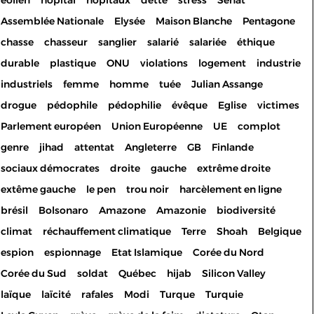
éolien
hôpital
hôpitaux
dette
stress
Sénat
Assemblée Nationale
Elysée
Maison Blanche
Pentagone
chasse
chasseur
sanglier
salarié
salariée
éthique
durable
plastique
ONU
violations
logement
industrie
industriels
femme
homme
tuée
Julian Assange
drogue
pédophile
pédophilie
évêque
Eglise
victimes
Parlement européen
Union Européenne
UE
complot
genre
jihad
attentat
Angleterre
GB
Finlande
sociaux démocrates
droite
gauche
extrême droite
extême gauche
le pen
trou noir
harcèlement en ligne
brésil
Bolsonaro
Amazone
Amazonie
biodiversité
climat
réchauffement climatique
Terre
Shoah
Belgique
espion
espionnage
Etat Islamique
Corée du Nord
Corée du Sud
soldat
Québec
hijab
Silicon Valley
laïque
laïcité
rafales
Modi
Turque
Turquie