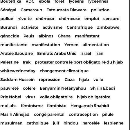
Bouteflika
RDC
ebola
forêt
lycéens
lycéennes
Sénégal
Cameroun
Fatoumata Diawara
pollution
pollué
révolte
chômeur
chômeuse
emploi
censure
Burundi
activiste
activisme
Centrafrique
Zimbabwe
génocide
Peuls
albinos
Ghana
manifestant
manifestante
manifestation
Yemen
alimentation
Arabie Saoudire
Emirats Arabe Unis
Israël
Iran
Palestine
Irak
protester contre le port obligatoire du hijab
whitewednesday
changement climatique
Saddam Hussein
répression
Gaza
hijab
voile
pauvreté
colère
Benyamin Netanyahou
Shirin Ebadi
Prix Nobel
virus
voile obligatoire
hijab obligatoire
mollahs
féminisme
féministe
Hengameh Shahidi
Masih Alinejad
congé parental
contraception
pilule
musulman
catholique
juif
hindou
harcelée
lesbienne