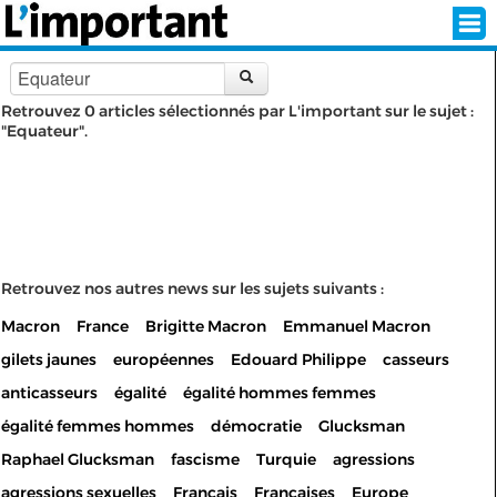
Retrouvez 0 articles sélectionnés par L'important sur le sujet :
"Equateur".
INSCRIPTION
CONNEXION
SÉLECTION DE L'ÉTÉ
SUR L'ÉCRAN D'ACCUEIL
Retrouvez nos autres news sur les sujets suivants :
Macron
France
Brigitte Macron
Emmanuel Macron
ABONNEZ-VOUS À LA NEWSLETTER!
gilets jaunes
européennes
Edouard Philippe
casseurs
SUIVEZ NOUS:
anticasseurs
égalité
égalité hommes femmes
égalité femmes hommes
démocratie
Glucksman
< RETOUR À L'ACCUEIL
Raphael Glucksman
fascisme
Turquie
agressions
agressions sexuelles
Français
Françaises
Europe