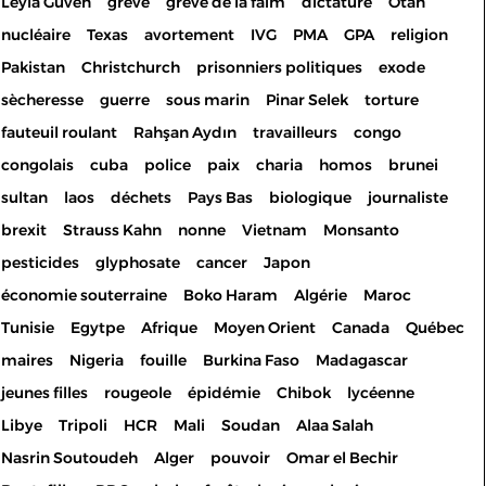
Leyla Guven
grève
grève de la faim
dictature
Otan
nucléaire
Texas
avortement
IVG
PMA
GPA
religion
Pakistan
Christchurch
prisonniers politiques
exode
sècheresse
guerre
sous marin
Pinar Selek
torture
fauteuil roulant
Rahşan Aydın
travailleurs
congo
congolais
cuba
police
paix
charia
homos
brunei
sultan
laos
déchets
Pays Bas
biologique
journaliste
brexit
Strauss Kahn
nonne
Vietnam
Monsanto
pesticides
glyphosate
cancer
Japon
économie souterraine
Boko Haram
Algérie
Maroc
Tunisie
Egytpe
Afrique
Moyen Orient
Canada
Québec
maires
Nigeria
fouille
Burkina Faso
Madagascar
jeunes filles
rougeole
épidémie
Chibok
lycéenne
Libye
Tripoli
HCR
Mali
Soudan
Alaa Salah
Nasrin Soutoudeh
Alger
pouvoir
Omar el Bechir