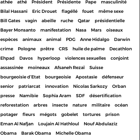
athée
athé
Président
Présidente
Pape
masculinité
Bilal Hassani
Eric Drouet
flagéllé
fouet
même sexe
Bill Gates
vagin
abeille
ruche
Qatar
présidentielle
Bayer Monsanto
manifestation
Nasa
Mars
oiseaux
espèces
animaux
animal
PDG
Anne Hidalgo
Darwin
crime
Pologne
prêtre
CRS
huile de palme
Decathlon
Ehpad
Davos
hyperloop
violences sexuelles
conjoint
assassinée
moineaux
Afsaneh Rezaï
Suisse
bourgeoisie d’Etat
bourgeoisie
Apostasie
défenseur
senior
patriarcat
innovation
Nicolas Sarkozy
Orban
presse
Namibie
Sophia Aram
SDF
désertification
reforestation
arbres
insecte
nature
militaire
océan
potager
fleurs
mégots
gobelet
tortures
prison
Eman Al Nafjan
Loujain Al Hathloul
Nouf Abdulaziz
Les cookies permettent le
Obama
Barak Obama
Michelle Obama
bon fonctionnement de votre