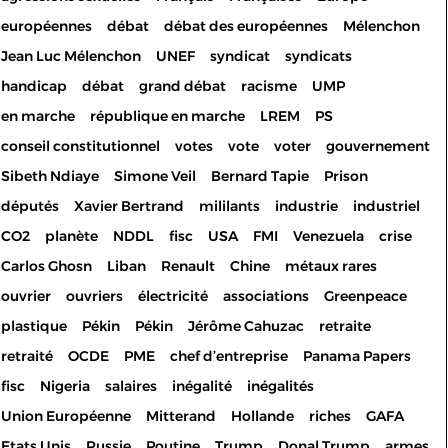
européennes
débat
débat des européennes
Mélenchon
Jean Luc Mélenchon
UNEF
syndicat
syndicats
handicap
débat
grand débat
racisme
UMP
en marche
république en marche
LREM
PS
conseil constitutionnel
votes
vote
voter
gouvernement
Sibeth Ndiaye
Simone Veil
Bernard Tapie
Prison
députés
Xavier Bertrand
mililants
industrie
industriel
CO2
planète
NDDL
fisc
USA
FMI
Venezuela
crise
Carlos Ghosn
Liban
Renault
Chine
métaux rares
ouvrier
ouvriers
électricité
associations
Greenpeace
plastique
Pékin
Pékin
Jérôme Cahuzac
retraite
retraité
OCDE
PME
chef d’entreprise
Panama Papers
fisc
Nigeria
salaires
inégalité
inégalités
Union Européenne
Mitterand
Hollande
riches
GAFA
Etats Unis
Russie
Poutine
Trump
Donal Trump
armes