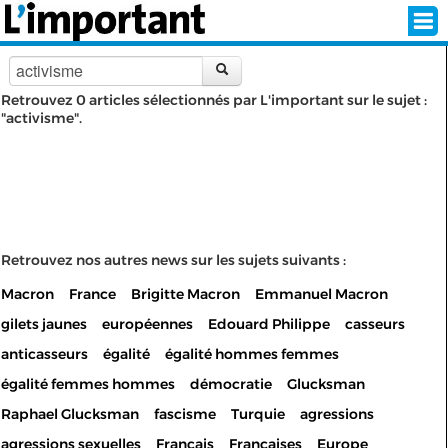
Retrouvez 0 articles sélectionnés par L'important sur le sujet :
"activisme".
INSCRIPTION
CONNEXION
SÉLECTION DE L'ÉTÉ
SUR L'ÉCRAN D'ACCUEIL
Retrouvez nos autres news sur les sujets suivants :
Macron
France
Brigitte Macron
Emmanuel Macron
ABONNEZ-VOUS À LA NEWSLETTER!
gilets jaunes
européennes
Edouard Philippe
casseurs
SUIVEZ NOUS:
anticasseurs
égalité
égalité hommes femmes
égalité femmes hommes
démocratie
Glucksman
< RETOUR À L'ACCUEIL
Raphael Glucksman
fascisme
Turquie
agressions
agressions sexuelles
Français
Françaises
Europe