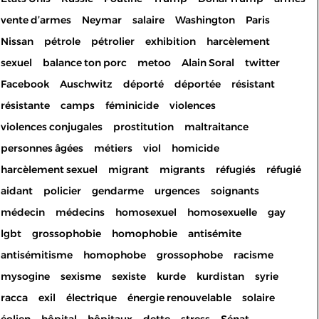
vente d’armes
Neymar
salaire
Washington
Paris
Nissan
pétrole
pétrolier
exhibition
harcèlement
sexuel
balance ton porc
metoo
Alain Soral
twitter
Facebook
Auschwitz
déporté
déportée
résistant
résistante
camps
féminicide
violences
violences conjugales
prostitution
maltraitance
personnes âgées
métiers
viol
homicide
harcèlement sexuel
migrant
migrants
réfugiés
réfugié
aidant
policier
gendarme
urgences
soignants
médecin
médecins
homosexuel
homosexuelle
gay
lgbt
grossophobie
homophobie
antisémite
antisémitisme
homophobe
grossophobe
racisme
mysogine
sexisme
sexiste
kurde
kurdistan
syrie
racca
exil
électrique
énergie renouvelable
solaire