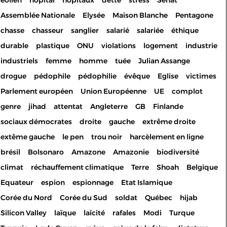
éolien
hôpital
hôpitaux
dette
stress
Sénat
Assemblée Nationale
Elysée
Maison Blanche
Pentagone
chasse
chasseur
sanglier
salarié
salariée
éthique
durable
plastique
ONU
violations
logement
industrie
industriels
femme
homme
tuée
Julian Assange
drogue
pédophile
pédophilie
évêque
Eglise
victimes
Parlement européen
Union Européenne
UE
complot
genre
jihad
attentat
Angleterre
GB
Finlande
sociaux démocrates
droite
gauche
extrême droite
extême gauche
le pen
trou noir
harcèlement en ligne
brésil
Bolsonaro
Amazone
Amazonie
biodiversité
climat
réchauffement climatique
Terre
Shoah
Belgique
Equateur
espion
espionnage
Etat Islamique
Corée du Nord
Corée du Sud
soldat
Québec
hijab
Silicon Valley
laïque
laïcité
rafales
Modi
Turque