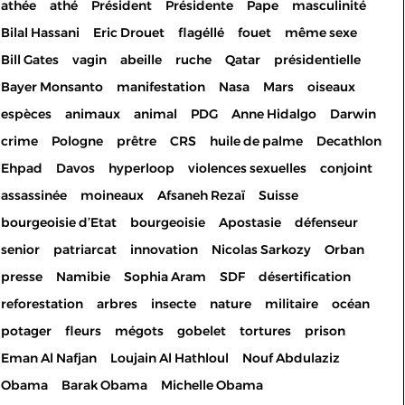
athée
athé
Président
Présidente
Pape
masculinité
Bilal Hassani
Eric Drouet
flagéllé
fouet
même sexe
Bill Gates
vagin
abeille
ruche
Qatar
présidentielle
Bayer Monsanto
manifestation
Nasa
Mars
oiseaux
espèces
animaux
animal
PDG
Anne Hidalgo
Darwin
crime
Pologne
prêtre
CRS
huile de palme
Decathlon
Ehpad
Davos
hyperloop
violences sexuelles
conjoint
assassinée
moineaux
Afsaneh Rezaï
Suisse
bourgeoisie d’Etat
bourgeoisie
Apostasie
défenseur
senior
patriarcat
innovation
Nicolas Sarkozy
Orban
presse
Namibie
Sophia Aram
SDF
désertification
reforestation
arbres
insecte
nature
militaire
océan
potager
fleurs
mégots
gobelet
tortures
prison
Eman Al Nafjan
Loujain Al Hathloul
Nouf Abdulaziz
Les cookies permettent le
Obama
Barak Obama
Michelle Obama
bon fonctionnement de votre