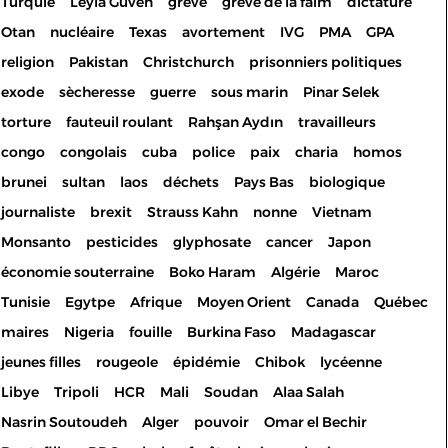
Turquie
Leyla Guven
grève
grève de la faim
dictature
Otan
nucléaire
Texas
avortement
IVG
PMA
GPA
religion
Pakistan
Christchurch
prisonniers politiques
exode
sècheresse
guerre
sous marin
Pinar Selek
torture
fauteuil roulant
Rahşan Aydın
travailleurs
congo
congolais
cuba
police
paix
charia
homos
brunei
sultan
laos
déchets
Pays Bas
biologique
journaliste
brexit
Strauss Kahn
nonne
Vietnam
Monsanto
pesticides
glyphosate
cancer
Japon
économie souterraine
Boko Haram
Algérie
Maroc
Tunisie
Egytpe
Afrique
Moyen Orient
Canada
Québec
maires
Nigeria
fouille
Burkina Faso
Madagascar
jeunes filles
rougeole
épidémie
Chibok
lycéenne
Libye
Tripoli
HCR
Mali
Soudan
Alaa Salah
Nasrin Soutoudeh
Alger
pouvoir
Omar el Bechir