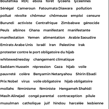
Bouteflika
RDC
ebola
forêt
lycéens
lycéennes
Sénégal
Cameroun
Fatoumata Diawara
pollution
pollué
révolte
chômeur
chômeuse
emploi
censure
Burundi
activiste
Centrafrique
Zimbabwe
génocide
Peuls
albinos
Ghana
manifestant
manifestante
manifestation
Yemen
alimentation
Arabie Saoudire
Emirats Arabe Unis
Israël
Iran
Palestine
Irak
protester contre le port obligatoire du hijab
whitewednesday
changement climatique
Saddam Hussein
répression
Gaza
hijab
voile
pauvreté
colère
Benyamin Netanyahou
Shirin Ebadi
Prix Nobel
virus
voile obligatoire
hijab obligatoire
mollahs
féminisme
féministe
Hengameh Shahidi
Masih Alinejad
congé parental
contraception
pilule
musulman
catholique
juif
hindou
harcelée
lesbienne